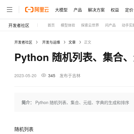
大模型
产品
解决方案
权益
定价
开发者社区
首页
模型体验
探索云世界
问产品
动手实
大模型
产品
解决方案
权益
定价
云市场
伙伴
服务
了解阿里云
精选产品
精选解决方案
普惠上云
产品定价
精选商城
成为销售伙伴
售前咨询
为什么选择阿里云
千问AI平台
开发者社区
开发与运维
文章
正文
了解云产品的定价详情
大模型服务平台百炼
睿译宝，AI翻译排版一
普惠上云 官方力荐
分销伙伴
在线服务
网站建设
什么是云计算
大
Python 随机列表、集
大模型服务与应用平台
上传文档即自动完成翻译和
云服务器38元/年起，超
咨询伙伴
多端小程序
技术领先
云上成本管理
售后服务
轻量应用服务器
GLM-5.2：长任务时代
官方推荐返现计划
大模型
精选产品
精选解决方案
Salesforce 国际版订阅
稳定可靠
管理和优化成本
推荐新用户得奖励，单订单
销售伙伴合作计划
2023-05-20
345
发布于吉林
自助服务
友盟天域
安全合规
人工智能与机器学习
AI
文本生成
云数据库 RDS
Hermes Agent，打造
云工开物
无影生态合作计划
在线服务
观测云
分析师报告
自主进化，持久记忆，越用
高校专属算力普惠，学生认
计算
互联网应用开发
Qwen3.8-Max
HOT
Salesforce On Alibaba C
工单服务
Tuya 物联网平台阿里云
研究报告与白皮书
人工智能平台 PAI
快速拥有专属 OpenClaw
简介：
Python 随机列表、集合、元组、字典的生成和排序
大模
Consulting Partner 合
大数据
容器
智能体时代全能旗舰模型
免费试用
短信专区
一站式AI开发、训练和推
蓝凌 OA
AI 大模型销售与服务生
现代化应用
存储
天池大赛
Qwen3.7-Plus
云解析DNS
解决方案免费试用 新老
电子合同
最高领取价值200元试用
能看、能想、能动手的多模
安全
网络与CDN
随机列表
AI 算法大赛
畅捷通