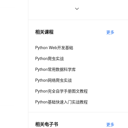
ernetes 版 ACK
云聚AI 严选权益
AI 原生数据库服务发布
SSL 证书
Python中的find()和count()方法详解
11
2V
Fun-ASR
，一键激活高效办公新体验
理容器应用的 K8s 服务
精选AI产品，从模型到应用全链提效
Agent 数据网关
文戏情感细腻自然，动作戏激烈拳拳到肉，实现更强表演能力
支持中英文自由切换，具备更强的噪声鲁棒性
堡垒机
Python 二维码的读取与生成：使用
11
AI 用量加速计划
云原生数据库 PolarDB
链接生成二维码、读取二维码里的链
防火墙
、识别商机，让客服更高效、服务更出色。
python 模块初始
新老同享，达量后返
Agentic Database 发布
5
相关课程
接
更多
主机安全
应用
Python Web开发基础
千问办公
NEW
AI 应用及服务市场
的智能体编程平台
一站式AI生产力平台
Python爬虫实战
AI 应用
伶鹊
Python常用数据科学库
企业级人与Agent协作平台，接入和调度多个数字员工
智能客服平台，对话机器人、对话分析、智能外呼
大模型
Python网络爬虫实战
大模型服务平台百炼 - 全妙
自然语言处理
Python完全自学手册图文教程
应用创作平台
多模态内容创作工具，已接入 DeepSeek
数据标注
Python基础快速入门实战教程
机器学习
相关电子书
更多
息提取
与 AI 智能体进行实时音视频通话