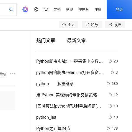
文档
备案
控制台
注册
登录
个人
积分
发布
验
作计划
器
AI 活动
专业服务
服务伙伴合作计划
开发者社区
加入我们
产品动态
服务平台百炼
阿里云 OPC 创新助力计划
热门文章
最新文章
一站式生成采购清单，支持单品或批量购买
可编辑精美 PPT 文稿
S产品伙伴计划（繁花）
峰会
CS
造的大模型服务与应用开发平台
Agency Agents：拥有专属领域专家
AI 生产力先锋
Al MaaS 服务伙伴赋能合作
域名
博文
Careers
至高可申请百万元
Qwen3.8-Max 模型上线
 轻松生成专业的 PPT
开启高性价比 AI 编程新体验
弹性可伸缩的云计算服务
先锋实践拓展 AI 生产力的边界
多领域专家智能体,一键组建 AI 虚拟交付团队
Token 补贴，五大权
计划
海大会
伙伴信用分合作计划
商标
问答
社会招聘
Python爬虫实战：一键采集电商数
23
益加速 OPC 成功
帕鲁游戏服务器
SS
HappyHorse 打造一站式影视创作平台
飞天发布时刻
HOT
Open Search 向量检索版支
划
备案
电子书
校园招聘
据，掌握市场动态！
联机服务器，轻松开启游戏
视频创作，一键激活电商全链路生产力
稳定、安全、高性价比、高性能的云存储服务
所见，即是所愿
持视频检索 Pipeline 功能
可视化编排打通从文字构思到成片全链路闭环
更多支持
python网络爬虫selenium打开多窗口
3
版权
划
公司注册
镜像站
视频生成
语音识别与合成
与切换页面
 智能体与工作流应用
漫剧工坊：一站式动画创作平台
AI 实训营
应用身份服务 (IDaaS)
python——多重继承
680
合作伙伴培训与认证
划
上云迁移
站生成，高效打造优质广告素材
全接入的云上超级电脑
通过阿里云百炼高效搭建AI应用,助力高效开发
快速生产连贯的高质量长漫剧
从基础到进阶，Agent 创客手把手教你
OpenClaw 管理能力上线
lScope
我要反馈
e-1.1-T2V
Qwen3-TTS-Flash
用 Python 实现你的量化交易策略
12
查询合作伙伴
n Alibaba Cloud ISV 合作
代维服务
建企业门户网站
10 分钟搭建微信、支付宝小程序
MaxCompute MaxFrame 提
畅细腻的高质量视频
离线语音合成大模型，多语言方言自适应，低延迟高稳定
创新加速
[回溯算法]python解决N皇后问题(20
ope
登录合作伙伴管理后台
10
我要建议
站，无忧落地极速上线
以可视化方式快速构建移动和 PC 门户网站
国内短信简单易用，安全可靠，秒级触达，全球覆盖200+国家和地区。
高效部署网站，快速应用到小程序
供自动弹性内存功能
行代码)
安全
python_list
我要投诉
e-1.1-I2V
Cosyvoice-V3-Flash
10
PolarDB
上云场景组合购
Milvus 弹性伸缩功能新增节
伴
漫剧创作，剧本、分镜、视频高效生成
100%兼容MySQL、PostgreSQL，兼容Oracle，支持集中和分布式
覆盖90%+业务场景，专享组合折扣价
点支持范围
畅自然，细节丰富
高表现力语音合成大模型，语音克隆听感自然
VPN
Python之计算24点
478