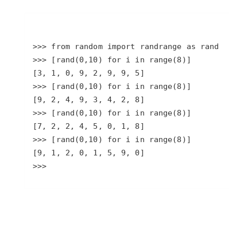
大数据开发治理平台 Data
AI 产品 免费试用
网络
安全
云开发大赛
Qwen3-VL-Plus
Tableau 订阅
1亿+ 大模型 tokens 和 
可观测
入门学习赛
中间件
AI空中课堂在线直播课
云防火墙
140+云产品 免费试用
上云与迁云
云原生的云上边界网络安全
产品新客免费试用，最长1
数据库
生态解决方案
大模型服务
企业出海
大模型ACA认证体验
大数据计算
助力企业全员 AI 认知与能
行业生态解决方案
千问AI平台-Token Plan
政企业务
媒体服务
开发者生态解决方案
企业服务与云通信
千问AI平台-模型体验
AI 开发和 AI 应用解决
在线体验全尺寸、多种模态
域名与网站
Happy 系列大模型
终端用户计算
>>> 
Serverless
开发工具
大模型解决方案
迁移与运维管理
快速部署 Dify，高效搭建 