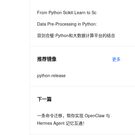
从文本、图片、视频中提取结构化的属性信息
构建支持视频理解的 AI 音视频实时通话应用
From Python Scikit-Learn to Sc
t.diy 一步搞定创意建站
构建大模型应用的安全防护体系
Data Pre-Processing in Python:
通过自然语言交互简化开发流程,全栈开发支持
通过阿里云安全产品对 AI 应用进行安全防护
双剑合璧-Python和大数据计算平台的结合
推荐镜像
更多
python-release
下一篇
一条命令迁移，帮你实现 OpenClaw 与
Hermes Agent 记忆互通！