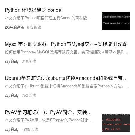
Python 环境搭建之 conda
本文介绍了Python项目管理工具Conda的两种版本——Anaconda和Miniconda的安装方法及环境使用，特别针对MacOS系统。Anaconda为全量版，适合新手；Miniconda则为轻量级版本，适合有经验的开发者。文中还提供了具体的安装命令和路径说明，帮助用户顺利完成安装并验证安装结果。
2G冲浪词条
812
Mysql学习笔记(四)：Python与Mysql交互--实现增删改查
如何使用Python与MySQL数据库进行交互，实现增删改查等基本操作的教程。
zzy的aly
318
Ubuntu学习笔记(六):ubuntu切换Anaconda和系统自带Python
本文介绍了在Ubuntu系统中切换Anaconda和系统自带Python的方法。方法1涉及编辑~/.bashrc和/etc/profile文件，更新Anaconda的路径。方法2提供了详细的步骤指导，帮助用户在Anaconda和系统自带Python之间进行切换。
zzy的aly
752
PyAV学习笔记(一)：PyAV简介、安装、基础操作、python获取RTSP(海康)的各种时间戳(rtp、dts、pts)
本文介绍了PyAV库，它是FFmpeg的Python绑定，提供了底层库的全部功能和控制。文章详细讲解了PyAV的安装过程，包括在Windows、Linux和ARM平台上的安装步骤，以及安装中可能遇到的错误和解决方法。此外，还解释了时间戳的概念，包括RTP、NTP、PTS和DTS，并提供了Python代码示例，展示如何获取RTSP流中的各种时间戳。最后，文章还提供了一些附录，包括Python通过NTP同步获取时间的方法和使用PyAV访问网络视频流的技巧。
zzy的aly
4885