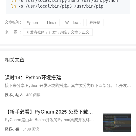
ln
ln
 -s /usr/local/bin/pip3 /usr/bin/pip
文章标签：
Python
Linux
Windows
程序员
来 源：
开发者社区
>
开发与运维
>
文章
> 正文
相关文章
课时14：Python环境搭建
接下来分享 Python 开发环境的搭建。其主要分为以下四部分。 1.开发环境搭建的意思 2.Python的解释器是什么 3.Python 的解释器分类 4.搭建步骤
技术小达人
420
【新手必看】PyCharm2025 免费下载安装配置教程+Python环境搭建、图文并茂全副武装学起来才嗖嗖的快,绝对最详细!
PyCharm是由JetBrains开发的Python集成开发环境（IDE），专为Python开发者设计，支持Web开发、调试、语法高亮、项目管理、代码跳转、智能提示、自动完成、单元测试和版本控制等功能。它有专业版、教育版和社区版三个版本，其中社区版免费且适合个人和小型团队使用，包含基本的Python开发功能。安装PyCharm前需先安装Python解释器，并配置环境变量。通过简单的步骤即可在PyCharm中创建并运行Python项目，如输出“Hello World”。
极客小俊
5488