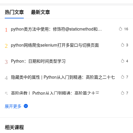
热门文章
最新文章
python类方法中使用：修饰符@staticmethod和
16
1
@classmethod的作用与区别，还有装饰器@property的
使用
python网络爬虫selenium打开多窗口与切换页面
3
2
Python：日期和时间类型学习
4
3
隐藏类中的属性 | Python从入门到精通：高阶篇之二十七
7
4
高阶函数 |  Python从入门到精通：高阶篇之十三
7
5
【笔记】Python简明教程
665
6
用 Python 实现你的量化交易策略
11
7
相关课程