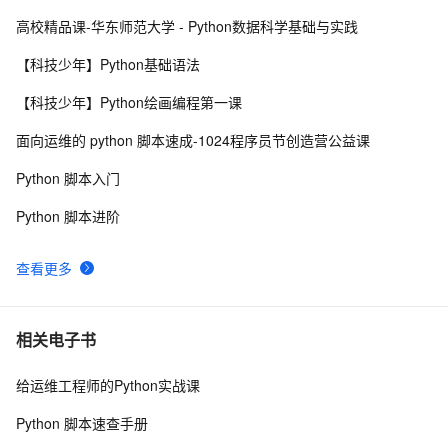
高校精品课-华东师范大学 - Python数据科学基础与实践
python_list
669
8
【科技少年】Python基础语法
python——多重继承
677
9
【科技少年】Python绘画编程第一课
python中时间日期格式化符号
442
10
面向运维的 python 脚本速成-1024程序员节创造营公益课
Python 脚本入门
Python 脚本进阶
查看更多
相关电子书
给运维工程师的Python实战课
Python 脚本速查手册