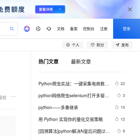
文档
备案
控制台
注册
登录
个人
积分
发布
验
作计划
器
AI 活动
专业服务
服务伙伴合作计划
开发者社区
加入我们
产品动态
服务平台百炼
阿里云 OPC 创新助力计划
热门文章
最新文章
一站式生成采购清单，支持单品或批量购买
可编辑精美 PPT 文稿
S产品伙伴计划（繁花）
峰会
CS
造的大模型服务与应用开发平台
Agency Agents：拥有专属领域专家
AI 生产力先锋
Al MaaS 服务伙伴赋能合作
域名
博文
Careers
至高可申请百万元
Qwen3.8-Max 模型上线
 轻松生成专业的 PPT
开启高性价比 AI 编程新体验
弹性可伸缩的云计算服务
先锋实践拓展 AI 生产力的边界
多领域专家智能体,一键组建 AI 虚拟交付团队
Token 补贴，五大权
计划
海大会
伙伴信用分合作计划
商标
问答
社会招聘
Python爬虫实战：一键采集电商数
22
益加速 OPC 成功
帕鲁游戏服务器
SS
HappyHorse 打造一站式影视创作平台
飞天发布时刻
HOT
Open Search 向量检索版支
划
备案
电子书
校园招聘
据，掌握市场动态！
联机服务器，轻松开启游戏
视频创作，一键激活电商全链路生产力
稳定、安全、高性价比、高性能的云存储服务
所见，即是所愿
持视频检索 Pipeline 功能
可视化编排打通从文字构思到成片全链路闭环
更多支持
python网络爬虫selenium打开多窗口
3
版权
划
公司注册
镜像站
视频生成
语音识别与合成
与切换页面
 智能体与工作流应用
漫剧工坊：一站式动画创作平台
AI 实训营
应用身份服务 (IDaaS)
python——多重继承
10
合作伙伴培训与认证
划
上云迁移
站生成，高效打造优质广告素材
全接入的云上超级电脑
通过阿里云百炼高效搭建AI应用,助力高效开发
快速生产连贯的高质量长漫剧
从基础到进阶，Agent 创客手把手教你
OpenClaw 管理能力上线
lScope
我要反馈
e-1.1-T2V
Qwen3-TTS-Flash
用 Python 实现你的量化交易策略
12
查询合作伙伴
n Alibaba Cloud ISV 合作
代维服务
建企业门户网站
10 分钟搭建微信、支付宝小程序
MaxCompute MaxFrame 提
畅细腻的高质量视频
离线语音合成大模型，多语言方言自适应，低延迟高稳定
创新加速
[回溯算法]python解决N皇后问题(20
ope
登录合作伙伴管理后台
9
我要建议
站，无忧落地极速上线
以可视化方式快速构建移动和 PC 门户网站
国内短信简单易用，安全可靠，秒级触达，全球覆盖200+国家和地区。
高效部署网站，快速应用到小程序
供自动弹性内存功能
行代码)