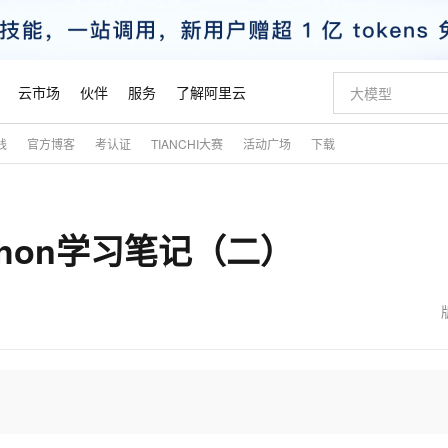
云市场
伙伴
服务
了解阿里云
践
官方博客
考认证
TIANCHI大赛
活动广场
下载
AI 特惠
数据与 API
成为产品伙伴
企业增值服务
最佳实践
价格计算器
AI 场景体
基础软件
产品伙伴合
阿里云认证
市场活动
配置报价
大模型
自助选配和估算价格
步到位
智启 AI 普惠权益
产品生态集成认证中心
企业支持计划
云上春晚
域名与网站
Qwen Audio：打造专属 AI 语音助手
千问官方 MaaS 平台，为开发者和 Agent 而生，新用户赠送 1 亿 + tokens 额度
一句话生成原生
AI Coding
阿里云Maa
2026 阿里云
云服务器 E
为企业打
数据集
Windows
大模型认证
模型
NEW
NEW
hon学习笔记（二）
格式还原
值低价云产品抢先购
至高享 1亿+免费 tokens，加速 Al 应用落地
提供智能易用的域名与建站服务
Qwen-Audio-3.0-Realtime 端到端实时语音角色扮演
输入一句话想法,
智能编程，一键
安全可靠、
产品生态伙伴
专家技术服务
云上奥运之旅
弹性计算合作
阿里云中企出
手机三要素
宝塔 Linux
全部认证
价格优势
开源旗舰模型
即刻拥有 DeepSeek-V4-Pro
阿里云 OPC 创新助力计划
千问大模型
一键部署幻兽
AI 电商营销
对象存储 O
大模型
产品生态伙伴工作台
企业增值服务台
云栖战略参考
云存储合作计
云栖大会
身份实名认证
CentOS
训练营
推动算力普惠，释放技术红利
最高返9万
真正可用的 1M 上下文,一次完成代码全链路开发
快速构建应用程序和网站，即刻迈出上云第一步
轻松解锁专属 DeepSeek-V4-Pro
至高百万元 Token 补贴，加速一人公司成长
多元化、高性能、安全可靠的大模型服务
一键购买专属
从图文生成到
云上的中国
数据库合作计
活动全景
短信
Docker
图片和
自进化智能体
5 分钟轻松部署专属 QwenPaw
Token Plan 模型订阅计划
数字证书管理服务（原SSL证书）
高效搭建 AI
AI 广告创作
无影云电脑
企业成长
NEW
HOT
信息公告
看见新力量
云网络合作计
OCR 文字识别
JAVA
越聪明
证享300元代金券
全托管，含MySQL、PostgreSQL、SQL Server、MariaDB多引擎
Qwen3.8-Max 首发尝鲜，限时加量 10 倍，夜间低至2折
实现全站HTTPS，呈现可信的WEB访问
从聊天伙伴进化为能主动干活的本地数字员工
图文、视频一
随时随地安
魔搭 Mode
Kimi-K3
HappyHors
NEW
loud
服务实践
官网公告
金融模力时刻
Salesforce O
版
发票查验
全能环境
Claude Code + GStack 打造工程团队
千问办公，限时限量积分加倍
Qoder
低代码高效构
AI 建站
短信服务
型
NEW
作计划
Kimi 最新旗舰模型，长程编程与推理利器
让文字生成流
计划
创新中心
魔搭 ModelSc
健康状态
理服务
让AI从“聊天伙伴”进化为能干活的“数字员工”
安装技能 GStack，拥有专属 AI 工程团队
你的AI工作搭子，覆盖日常办公高频场景
面向真实软件的智能体编程平台
0 代码专业建
客户案例
天气预报查询
操作系统
态合作计划