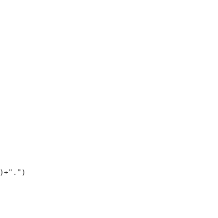
)+".")