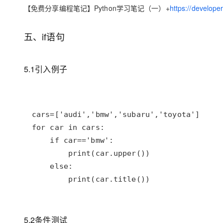
存储
天池大赛
Qwen3.7-Plus
云解析DNS
解决方案免费试用 新老
【免费分享编程笔记】Python学习笔记（一）+
https://develope
电子合同
最高领取价值200元试用
能看、能想、能动手的多模
安全
网络与CDN
AI 算法大赛
畅捷通
五、if语句
大数据开发治理平台 Data
AI 产品 免费试用
网络
安全
云开发大赛
Qwen3-VL-Plus
Tableau 订阅
1亿+ 大模型 tokens 和 
可观测
入门学习赛
中间件
AI空中课堂在线直播课
5.1引入例子
云防火墙
140+云产品 免费试用
上云与迁云
云原生的云上边界网络安全
产品新客免费试用，最长1
数据库
生态解决方案
大模型服务
企业出海
大模型ACA认证体验
大数据计算
助力企业全员 AI 认知与能
行业生态解决方案
千问AI平台-Token Plan
政企业务
媒体服务
开发者生态解决方案
企业服务与云通信
千问AI平台-模型体验
AI 开发和 AI 应用解决
在线体验全尺寸、多种模态
域名与网站
Happy 系列大模型
        print(car.title())
终端用户计算
Serverless
5.2条件测试
开发工具