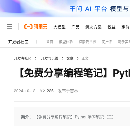
大模型
产品
解决方案
权益
定价
开发者社区
首页
模型体验
探索云世界
问产品
动手实
大模型
产品
解决方案
权益
定价
云市场
伙伴
服务
了解阿里云
精选产品
精选解决方案
普惠上云
产品定价
精选商城
成为销售伙伴
售前咨询
为什么选择阿里云
千问AI平台
开发者社区
开发与运维
文章
正文
了解云产品的定价详情
大模型服务平台百炼
睿译宝，AI翻译排版一
普惠上云 官方力荐
分销伙伴
在线服务
网站建设
什么是云计算
大
【免费分享编程笔记】Pyt
大模型服务与应用平台
上传文档即自动完成翻译和
云服务器38元/年起，超
咨询伙伴
多端小程序
技术领先
云上成本管理
售后服务
轻量应用服务器
GLM-5.2：长任务时代
官方推荐返现计划
大模型
精选产品
精选解决方案
Salesforce 国际版订阅
稳定可靠
管理和优化成本
推荐新用户得奖励，单订单
销售伙伴合作计划
2024-10-12
226
发布于吉林
自助服务
友盟天域
安全合规
人工智能与机器学习
AI
文本生成
云数据库 RDS
Hermes Agent，打造
云工开物
无影生态合作计划
在线服务
观测云
分析师报告
自主进化，持久记忆，越用
高校专属算力普惠，学生认
计算
互联网应用开发
Qwen3.8-Max
HOT
Salesforce On Alibaba C
工单服务
Tuya 物联网平台阿里云
研究报告与白皮书
人工智能平台 PAI
快速拥有专属 OpenClaw
简介：
【免费分享编程笔记】Python学习笔记（二）
大模
Consulting Partner 合
大数据
容器
智能体时代全能旗舰模型
免费试用
短信专区
一站式AI开发、训练和推
蓝凌 OA
AI 大模型销售与服务生
现代化应用