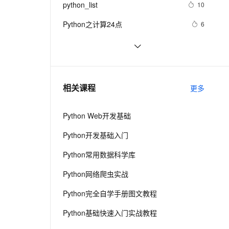
安全
python_list
我要投诉
e-1.1-I2V
Cosyvoice-V3-Flash
10
PolarDB
上云场景组合购
Milvus 弹性伸缩功能新增节
伴
漫剧创作，剧本、分镜、视频高效生成
100%兼容MySQL、PostgreSQL，兼容Oracle，支持集中和分布式
覆盖90%+业务场景，专享组合折扣价
点支持范围
畅自然，细节丰富
高表现力语音合成大模型，语音克隆听感自然
VPN
Python之计算24点
6
ernetes 版 ACK
云聚AI 严选权益
AI 原生数据库服务发布
SSL 证书
Python中的find()和count()方法详解
10
2V
Fun-ASR
，一键激活高效办公新体验
理容器应用的 K8s 服务
精选AI产品，从模型到应用全链提效
Agent 数据网关
文戏情感细腻自然，动作戏激烈拳拳到肉，实现更强表演能力
支持中英文自由切换，具备更强的噪声鲁棒性
堡垒机
Python 二维码的读取与生成：使用
10
AI 用量加速计划
云原生数据库 PolarDB
链接生成二维码、读取二维码里的链
防火墙
、识别商机，让客服更高效、服务更出色。
python 模块初始
新老同享，达量后返
Agentic Database 发布
5
相关课程
接
更多
主机安全
应用
Python Web开发基础
千问办公
NEW
AI 应用及服务市场
的智能体编程平台
一站式AI生产力平台
Python开发基础入门
AI 应用
伶鹊
Python常用数据科学库
企业级人与Agent协作平台，接入和调度多个数字员工
智能客服平台，对话机器人、对话分析、智能外呼
大模型
Python网络爬虫实战
大模型服务平台百炼 - 全妙
自然语言处理
Python完全自学手册图文教程
应用创作平台
多模态内容创作工具，已接入 DeepSeek
数据标注
Python基础快速入门实战教程
机器学习