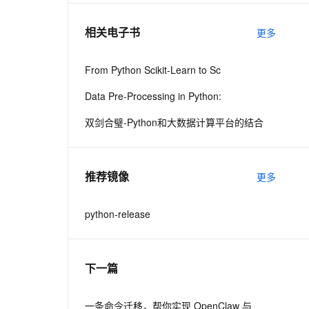
相关电子书
更多
息提取
与 AI 智能体进行实时音视频通话
从文本、图片、视频中提取结构化的属性信息
构建支持视频理解的 AI 音视频实时通话应用
From Python Scikit-Learn to Sc
t.diy 一步搞定创意建站
构建大模型应用的安全防护体系
Data Pre-Processing in Python:
通过自然语言交互简化开发流程,全栈开发支持
通过阿里云安全产品对 AI 应用进行安全防护
双剑合璧-Python和大数据计算平台的结合
推荐镜像
更多
python-release
下一篇
一条命令迁移，帮你实现 OpenClaw 与