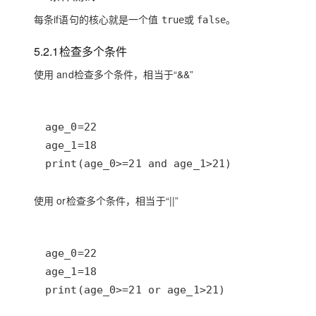
大模型解决方案
每条if语句的核心就是一个值
或
。
true
false
迁移与运维管理
快速部署 Dify，高效搭建 
5.2.1检查多个条件
专有云
使用
and
检查多个条件，相当于“&&”
10 分钟在聊天系统中增加
print(age_0>=21 and age_1>21)
使用
or
检查多个条件，相当于“||”
print(age_0>=21 or age_1>21)