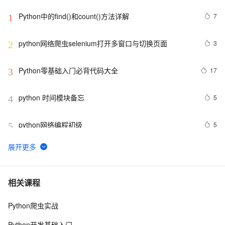
Python中的find()和count()方法详解
7
1
python网络爬虫selenium打开多窗口与切换页面
3
2
Python零基础入门必背代码大全
17
3
python 时间模块备忘
5
4
python网络编程初级
5
5
Python功能强大、灵活可扩展的Statsmodels库
6
6
python day Twelve
5
7
相关课程
Python爬虫实战
python join 和 split的常用使用方法
5
8
Python开发基础入门