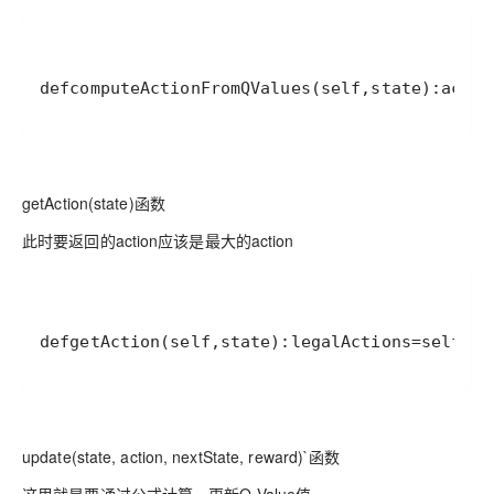
defcomputeActionFromQValues(self,state):acti
getAction(state)函数
此时要返回的action应该是最大的action
defgetAction(self,state):legalActions=self.ge
update(state, action, nextState, reward)`函数