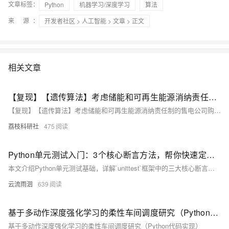
文章标签：
Python
机器学习/深度学习
算法
来 源：
开发者社区
>
人工智能
>
文章
> 正文
相关文章
【复现】【遗传算法】考虑储能和可再生能源消纳责任制的售电公司购售电策略（Python代码实现）
【复现】【遗传算法】考虑储能和可再生能源消纳责任制的售电公司购售电策略（Python代码实现）
荔枝科研社
475
Python单元测试入门：3个核心断言方法，帮你快速定位代码bug
本文介绍Python单元测试基础，详解`unittest`框架中的三大核心断言方法：`assertEqual`验证值相等，`assertTrue`和`assertFalse`判断条件真假。通过实例演示其用法，帮助开发者自动化检测代码逻辑，提升测试效率与可靠性。
云流雨洄
639
基于多动作深度强化学习的柔性车间调度研究（Python代码实现）
基于多动作深度强化学习的柔性车间调度研究（Python代码实现）