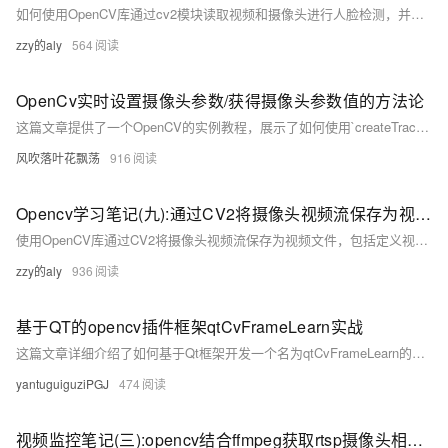
如何使用OpenCV库通过cv2模块读取视频和摄像头进行人脸检测，并提供了相应的代码示例。
zzy的aly
564
OpenCv实时设置摄像头参数/获得摄像头参数值的方法论
这篇文章提供了一个OpenCV的实例教程，展示了如何使用`createTrackbar()`函数实时设置和获取摄像头参数值，如饱和度、Gamma和亮度，并通过回调函数在程序中连续修改这些参数。
风吹落叶花飘荡
916
Opencv学习笔记(九):通过CV2将摄像头视频流保存为视频文件
使用OpenCV库通过CV2将摄像头视频流保存为视频文件，包括定义视频编码格式、设置保存路径、通过write写入视频文件，并提供了相应的Python代码示例。
zzy的aly
936
基于QT的opencv插件框架qtCvFrameLearn实战
这篇文章详细介绍了如何基于Qt框架开发一个名为qtCvFrameLearn的OpenCV插件，包括项目配置、插件加载、Qt与OpenCV图像转换，以及通过各个插件学习OpenCV函数的使用，如仿射变换、卡通效果、腐蚀、旋转和锐化等。
yantuguiguziPGJ
474
视频监控笔记(三):opencv结合ffmpeg获取rtsp摄像头相关信息