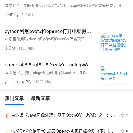
本文介绍了如何使用OpenCV结合FFmpeg获取RTSP摄像头信息，包括网络架构、视频监控系统组成、以及如何读取和显示网络摄像头视频流。
zzy的aly
740
python利用pyqt5和opencv打开电脑摄像头并进行拍照
本项目使用Python的PyQt5和OpenCV库实现了一个简单的摄像头应用。用户可以通过界面按钮打开或关闭摄像头，并实时预览视频流。点击“拍照”按钮可以捕捉当前画面并保存为图片文件。该应用适用于简单的图像采集和处理任务。
宋晨明
1186
opencv4.5.5+qt5.15.2+vtk9.1+mingw81_64编译记录
本文记录了使用mingw81_64编译OpenCV 4.5.5、Qt 5.15.2、VTK 9.1的详细过程，包括编译结果截图、编译步骤、遇到的问题及其解决方案，以及相关参考链接。文中还提到了如何编译boost源码为静态库，并提供了测试代码示例。
yantuguiguziPGJ
1020
热门文章
最新文章
带你读《Java图像处理：基于OpenCV与JVM》之一：基
1
1
于JavaVM的OpenCV
10分钟学会使用YOLO及Opencv实现目标检测（下）|附
8
2