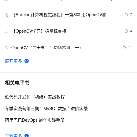
源码
《Arduino计算机视觉编程》一第3章 用OpenCV和
7
3
Arduino进行数据采集3.1　图像和视频采集
【OpenCV学习】极坐标变换
4
4
OpenCV（二十五）：边缘检测（一）
11
5
OpenCV（四十六）：特征点匹配
1
6
cv2.error: OpenCV(4.5.2) : -1 : error: (-5:Bad 
5
7
相关电子书
argument) in function ‘rectangle‘
低代码开发师（初级）实战教程
OpenCV_05 形态学操作：连通性+腐蚀和膨胀+开闭运算
2
8
+礼帽和黑帽
冬季实战营第三期：MySQL数据库进阶实战
OpenCV Python threshold阈值功能
4
9
阿里巴巴DevOps 最佳实践手册
Python opencv图像处理基础总结(三) 图像直方图 直方图
6
10
查看更多