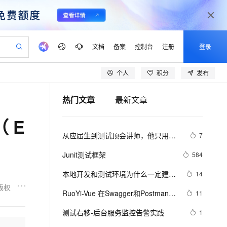
文档
备案
控制台
注册
登录
个人
积分
发布
验
作计划
器
AI 活动
专业服务
服务伙伴合作计划
开发者社区
加入我们
产品动态
服务平台百炼
阿里云 OPC 创新助力计划
热门文章
最新文章
一站式生成采购清单，支持单品或批量购买
io：打造专属 AI 语音助手
S产品伙伴计划（繁花）
峰会
CS
造的大模型服务与应用开发平台
一句话生成原生可编辑精美 PPT 文稿
AI 生产力先锋
Al MaaS 服务伙伴赋能合作
域名
博文
Careers
至高可申请百万元
Qwen3.8-Max 模型上线
 E
开启高性价比 AI 编程新体验
弹性可伸缩的云计算服务
Qwen-Audio-3.0-Realtime 端到端实时语音角色扮演
输入一句话想法, 轻松生成专业的 PPT
先锋实践拓展 AI 生产力的边界
Token 补贴，五大权
计划
海大会
伙伴信用分合作计划
商标
问答
社会招聘
从应届生到测试顶会讲师，他只用了
7
益加速 OPC 成功
eek-V4-Pro
SS
一键部署幻兽帕鲁游戏服务器
飞天发布时刻
HOT
Open Search 向量检索版支
划
备案
电子书
校园招聘
一年时间！
pSeek-V4-Pro
视频创作，一键激活电商全链路生产力
稳定、安全、高性价比、高性能的云存储服务
一键购买专属联机服务器，轻松开启游戏
所见，即是所愿
持视频检索 Pipeline 功能
更多支持
Junit测试框架
584
划
公司注册
镜像站
视频生成
语音识别与合成
专属 QwenPaw
漫剧工坊：一站式动画创作平台
AI 实训营
HOT
应用身份服务 (IDaaS)
本地开发和测试环境为什么一定建议
14
合作伙伴培训与认证
划
上云迁移
站生成，高效打造优质广告素材
全接入的云上超级电脑
从聊天伙伴进化为能主动干活的本地数字员工
快速生产连贯的高质量长漫剧
从基础到进阶，Agent 创客手把手教你
OpenClaw 管理能力上线
用127.0.0.1或者localhost
版权
lScope
我要反馈
e-1.1-T2V
Qwen3-TTS-Flash
RuoYi-Vue 在Swagger和Postman中 
11
查询合作伙伴
n Alibaba Cloud ISV 合作
代维服务
建企业门户网站
10 分钟搭建微信、支付宝小程序
MaxCompute MaxFrame 提
上传文件测试方案
畅细腻的高质量视频
离线语音合成大模型，多语言方言自适应，低延迟高稳定
创新加速
测试右移-后台服务监控告警实践
ope
登录合作伙伴管理后台
1
我要建议
站，无忧落地极速上线
以可视化方式快速构建移动和 PC 门户网站
国内短信简单易用，安全可靠，秒级触达，全球覆盖200+国家和地区。
高效部署网站，快速应用到小程序
供自动弹性内存功能