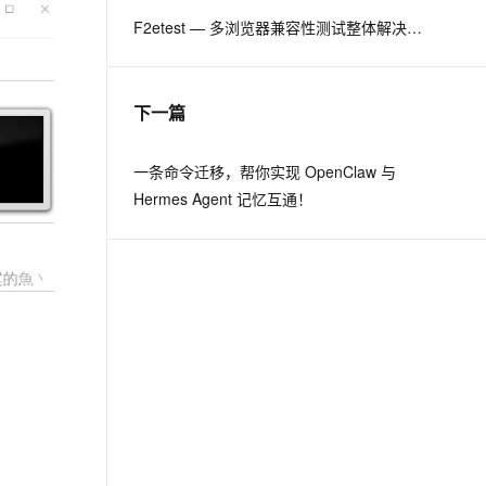
F2etest — 多浏览器兼容性测试整体解决方案
息提取
与 AI 智能体进行实时音视频通话
从文本、图片、视频中提取结构化的属性信息
构建支持视频理解的 AI 音视频实时通话应用
下一篇
t.diy 一步搞定创意建站
构建大模型应用的安全防护体系
通过自然语言交互简化开发流程,全栈开发支持
通过阿里云安全产品对 AI 应用进行安全防护
一条命令迁移，帮你实现 OpenClaw 与
Hermes Agent 记忆互通！