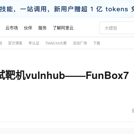
云市场
伙伴
服务
了解阿里云
践
官方博客
考认证
TIANCHI大赛
活动广场
下载
AI 特惠
数据与 API
成为产品伙伴
企业增值服务
最佳实践
价格计算器
AI 场景体
基础软件
产品伙伴合
阿里云认证
市场活动
配置报价
大模型
自助选配和估算价格
新方式
睿译宝，AI翻译排版一步到位
智启 AI 普惠权益
产品生态集成认证中心
企业支持计划
云上春晚
域名与网站
千问官方 MaaS 平台，为开发者和 Agent 而生，新用户赠送 1 亿 + tokens 额度
Qwen Aud
AI Coding
阿里云Maa
2026 阿里云
云服务器 E
为企业打
数据集
Windows
大模型认证
模型
NEW
NEW
vulnhub——FunBox7（
交付可用成果
值低价云产品抢先购
上传文档即自动完成翻译和格式还原
至高享 1亿+免费 tokens，加速 Al 应用落地
提供智能易用的域名与建站服务
智能编程，一键
安全可靠、
产品生态伙伴
专家技术服务
云上奥运之旅
弹性计算合作
阿里云中企出
手机三要素
宝塔 Linux
全部认证
价格优势
有专属领域专家
GLM-5.2：长任务时代开源旗舰模型
阿里云 OPC 创新助力计划
千问大模型
即刻拥有 DeepS
AI 电商营销
对象存储 O
大模型
产品生态伙伴工作台
企业增值服务台
云栖战略参考
云存储合作计
云栖大会
身份实名认证
CentOS
训练营
推动算力普惠，释放技术红利
最高返9万
多领域专家智能体,一键组建 AI 虚拟交付团队
快速构建应用程序和网站，即刻迈出上云第一步
至高百万元 Token 补贴，加速一人公司成长
多元化、高性能、安全可靠的大模型服务
真正可用的 1M 上下文,一次完成代码全链路开发
轻松解锁专属 Dee
从图文生成到
云上的中国
数据库合作计
活动全景
短信
Docker
图片和
站式影视创作平台
Hermes Agent，打造自进化智能体
Token Plan 模型订阅计划
数字证书管理服务（原SSL证书）
5 分钟轻松部署
AI 广告创作
无影云电脑
企业成长
NEW
信息公告
看见新力量
云网络合作计
OCR 文字识别
JAVA
证享300元代金券
可视化编排打通从文字构思到成片全链路闭环
全托管，含MySQL、PostgreSQL、SQL Server、MariaDB多引擎
自主进化，持久记忆，越用越聪明
Qwen3.8-Max 首发尝鲜，限时加量 10 倍，夜间低至2折
实现全站HTTPS，呈现可信的WEB访问
图文、视频一
随时随地安
魔搭 Mode
Kimi-K3
HappyHors
NEW
loud
服务实践
官网公告
金融模力时刻
Salesforce O
版
发票查验
全能环境
Claude Code + GStack 打造工程团队
千问办公，限时限量积分加倍
Qoder
低代码高效构
AI 建站
短信服务
型
NEW
作计划
Kimi 最新旗舰模型，长程编程与推理利器
让文字生成流
计划
创新中心
魔搭 ModelSc
健康状态
理服务
让AI从“聊天伙伴”进化为能干活的“数字员工”
安装技能 GStack，拥有专属 AI 工程团队
你的AI工作搭子，覆盖日常办公高频场景
面向真实软件的智能体编程平台
0 代码专业建
客户案例
天气预报查询
操作系统
态合作计划