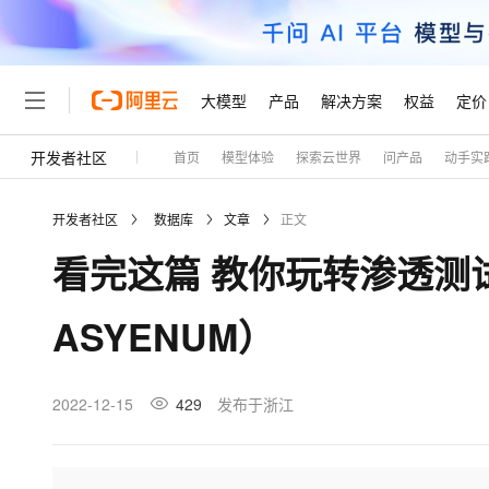
大模型
产品
解决方案
权益
定价
开发者社区
首页
模型体验
探索云世界
问产品
动手实
大模型
产品
解决方案
权益
定价
云市场
伙伴
服务
了解阿里云
精选产品
精选解决方案
普惠上云
产品定价
精选商城
成为销售伙伴
售前咨询
为什么选择阿里云
千问AI平台
开发者社区
数据库
文章
正文
了解云产品的定价详情
大模型服务平台百炼
千问办公，解锁你的工作
普惠上云 官方力荐
分销伙伴
在线服务
网站建设
什么是云计算
大
看完这篇 教你玩转渗透测试靶机
大模型服务与应用平台
企业级Agent产品，直接
云服务器38元/年起，超
咨询伙伴
多端小程序
技术领先
云上成本管理
售后服务
轻量应用服务器
Agency Agents：拥
官方推荐返现计划
大模型
精选产品
精选解决方案
Salesforce 国际版订阅
稳定可靠
ASYENUM）
管理和优化成本
推荐新用户得奖励，单订单
销售伙伴合作计划
自助服务
友盟天域
安全合规
人工智能与机器学习
AI
文本生成
云数据库 RDS
HappyHorse 打造一
云工开物
无影生态合作计划
在线服务
观测云
分析师报告
高校专属算力普惠，学生认
计算
互联网应用开发
2022-12-15
429
发布于浙江
Qwen3.8-Max
HOT
Salesforce On Alibaba C
工单服务
Tuya 物联网平台阿里云
研究报告与白皮书
人工智能平台 PAI
快速拥有专属 OpenClaw
大模
Consulting Partner 合
大数据
容器
智能体时代全能旗舰模型
免费试用
短信专区
一站式AI开发、训练和推
蓝凌 OA
AI 大模型销售与服务生
现代化应用