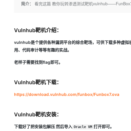
存储
天池大赛
Qwen3.7-Plus
简介：
看完这篇 教你玩转渗透测试靶机vulnhub——FunBox7
云解析DNS
解决方案免费试用 新老
电子合同
最高领取价值200元试用
能看、能想、能动手的多模
安全
网络与CDN
AI 算法大赛
畅捷通
大数据开发治理平台 Data
AI 产品 免费试用
网络
安全
云开发大赛
Qwen3-VL-Plus
Tableau 订阅
1亿+ 大模型 tokens 和 
Vulnhub靶机介绍：
可观测
入门学习赛
中间件
AI空中课堂在线直播课
云防火墙
140+云产品 免费试用
vulnhub是个提供各种漏洞平台的综合靶场，可供下载多种虚
上云与迁云
云原生的云上边界网络安全
产品新客免费试用，最长1
数据库
用、代码审计等等有趣的实战。
生态解决方案
大模型服务
企业出海
大模型ACA认证体验
大数据计算
老样子需要找到flag即可。
助力企业全员 AI 认知与能
行业生态解决方案
千问AI平台-Token Plan
政企业务
媒体服务
开发者生态解决方案
Vulnhub靶机下载：
企业服务与云通信
千问AI平台-模型体验
AI 开发和 AI 应用解决
在线体验全尺寸、多种模态
https://download.vulnhub.com/funbox/Funbox7.ova
域名与网站
Happy 系列大模型
终端用户计算
Vulnhub靶机安装：
Serverless
下载好了把安装包解压 然后导入
打开即可。
Oracle VM
开发工具