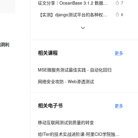
安全
征文分享｜OceanBase 3.1.2 数据库
我要投诉
e-1.1-I2V
Cosyvoice-V3-Flash
7
PolarDB
上云场景组合购
Milvus 弹性伸缩功能新增节
伴
性能测试探索
漫剧创作，剧本、分镜、视频高效生成
100%兼容MySQL、PostgreSQL，兼容Oracle，支持集中和分布式
覆盖90%+业务场景，专享组合折扣价
点支持范围
畅自然，细节丰富
高表现力语音合成大模型，语音克隆听感自然
VPN
【实测】django测试平台的各种权限
6
管理设计解决方案！超干货！
ernetes 版 ACK
云聚AI 严选权益
AI 原生数据库服务发布
SSL 证书
Matlab+Qt开发笔记（一）：matlab
3
2V
Fun-ASR
，一键激活高效办公新体验
理容器应用的 K8s 服务
精选AI产品，从模型到应用全链提效
Agent 数据网关
搭建Qt开发matlib环境以及Demo测试
文戏情感细腻自然，动作戏激烈拳拳到肉，实现更强表演能力
支持中英文自由切换，具备更强的噪声鲁棒性
堡垒机
阿里云智能视觉开放平台人脸人体API
6
AI 用量加速计划
云原生数据库 PolarDB
漏洞利
测试Demo
防火墙
、识别商机，让客服更高效、服务更出色。
.NET Compact Framework下的单
新老同享，达量后返
Agentic Database 发布
636
相关课程
更多
元测试
主机安全
应用
MSE微服务测试最佳实践 - 自动化回归
千问办公
NEW
AI 应用及服务市场
的智能体编程平台
一站式AI生产力平台
网络安全攻防 - Web渗透测试
AI 应用
伶鹊
企业级人与Agent协作平台，接入和调度多个数字员工
智能客服平台，对话机器人、对话分析、智能外呼
大模型
相关电子书
更多
大模型服务平台百炼 - 全妙
自然语言处理
应用创作平台
多模态内容创作工具，已接入 DeepSeek
移动互联网测试到质量的转变
数据标注
机器学习
给ITer的技术实战进阶课-阿里CIO学院独家教材（四）