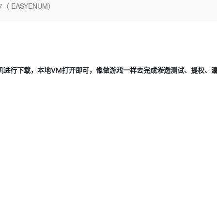
Deepseek-v4-pro
HappyHors
（ EASYENUM）
同享
万小智 AI 建站低至 15元/月
Qoder CN
AI 短剧/漫剧
云原生数据库 
快递物流查询
WordPress
成为服务伙
高校合作
点，立即开启云上创新
覆盖公网/内网、递归/权威、移动APP等全场景解析服务
送.CN域名，送备案服务码
基于千问大模型等，支持代码智能生成、研发智能问答
AI助力短剧
态智能体模型
旗舰 MoE 大模型，百万上下文与顶尖推理能力
图生视频，流
Ubuntu
服务生态伙伴
云工开物
企业应用
Works
Night Plan 支持 Qwen 3.8-Max
云原生大数据计算服务 MaxCompute
AI 办公
容器服务 Kub
NEW
GLM-5.2
Wan2.7-T
Red Hat
30+ 款产品免费体验
Data Agent 驱动的一站式 Data+AI 开发治理平台
夜间 5 折，Qwen/Meoo/TokenPlan 客户专享
面向分析的企业级SaaS模式云数据仓库
AI智能应用
提供一站式管
科研合作
视觉 Coding、空间感知、多模态思考等全面升级
1M上下文，专为长程任务能力而生
ERP
堂（旗舰版）
SUSE
智能客服
拟机进行下载，本地VM打开即可，像做游戏一样去完成渗透测试、提权、
CRM
防护产品
2个月
自动承接线索
建站小程序
OA 办公系统
AI 应用构建
大模型原生
力提升
财税管理
模板建站
Qoder
大模型服务平台百炼-应用模版
HOT
NEW
面向真实软件
个人版上线、团队版降价；千问3.8-Max首发发尝鲜
丰富多元化的应用模版和解决方案
400电话
定制建站
万有无界
大模型服务平台百炼-智能体
方案
广告营销
模板小程序
的模型效果
灵活可视化地构建企业级 Agent
定制小程序
秒悟
人工智能平台 PAI
APP 开发
云端极速 AI 
新一代 AI 视频生成模型，深度适配广告营销等场景
AI Native 的算法工程平台，一站式完成建模、训练、推理服务部署
建站系统