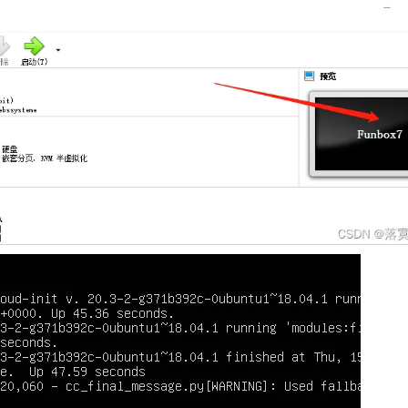
AI 应用
10分钟微调：让0.6B模型媲美235B模
多模态数据信
型
依托云原生高可用架构,实现Dify私有化部署
用1%尺寸在特定领域达到大模型90%以上效果
一个 AI 助手
超强辅助，Bol
即刻拥有 DeepSeek-R1 满血版
在企业官网、通讯软件中为客户提供 AI 客服
多种方案随心选，轻松解锁专属 DeepSeek