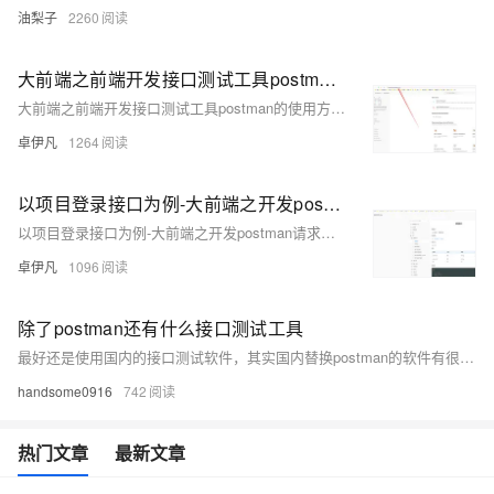
油梨子
2260
大前端之前端开发接口测试工具postman的使用方法-简单get接口请求测试的使用方法-简单教学一看就会-以实际例子来说明-优雅草卓伊凡
大前端之前端开发接口测试工具postman的使用方法-简单get接口请求测试的使用方法-简单教学一看就会-以实际例子来说明-优雅草卓伊凡
卓伊凡
1264
以项目登录接口为例-大前端之开发postman请求接口带token的请求测试-前端开发必学之一-如果要学会联调接口而不是纯写静态前端页面-这个是必学-本文以优雅草蜻蜓Q系统API为实践来演示我们如何带token请求接口-优雅草卓伊凡
以项目登录接口为例-大前端之开发postman请求接口带token的请求测试-前端开发必学之一-如果要学会联调接口而不是纯写静态前端页面-这个是必学-本文以优雅草蜻蜓Q系统API为实践来演示我们如何带token请求接口-优雅草卓伊凡
卓伊凡
1096
除了postman还有什么接口测试工具
最好还是使用国内的接口测试软件，其实国内替换postman的软件有很多，这里我推荐使用yunedit-post这款接口测试工具来代替postman，因为它除了接口测试功能外，在动态参数的支持、后置处理执行sql语句等支持方面做得比较好。而且还有接口分享功能，可以生成接口文档给团队在线浏览。
handsome0916
742
热门文章
最新文章