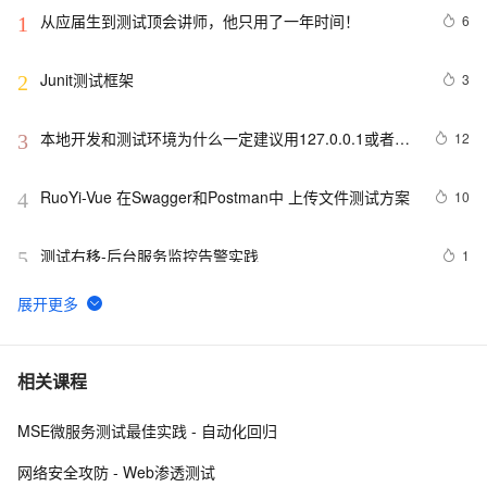
从应届生到测试顶会讲师，他只用了一年时间！
6
1
Junit测试框架
3
2
本地开发和测试环境为什么一定建议用127.0.0.1或者
12
3
localhost
RuoYi-Vue 在Swagger和Postman中 上传文件测试方案
10
4
测试右移-后台服务监控告警实践
1
5
征文分享｜OceanBase 3.1.2 数据库性能测试探索
4
6
【实测】django测试平台的各种权限管理设计解决方案！
6
7
相关课程
超干货！
MSE微服务测试最佳实践 - 自动化回归
Matlab+Qt开发笔记（一）：matlab搭建Qt开发matlib环
2
8
境以及Demo测试
网络安全攻防 - Web渗透测试