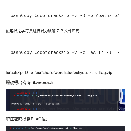
bashCopy Codefcrackzip -v -D -p /path/to/dict
使用指定字符集进行暴力破解 ZIP 文件密码：
bashCopy Codefcrackzip -v -c 'aA1!' -l 1-6 en
fcrackzip -D -p /usr/share/wordlists/rockyou.txt -u flag.zip
爆破得出密码 ilovepeach
解压密码得到FLAG值：