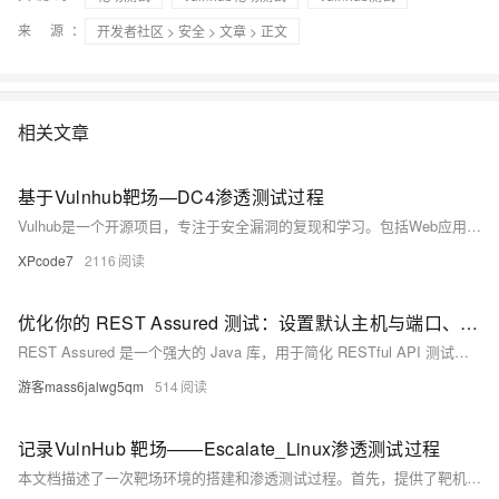
来 源：
开发者社区
>
安全
>
文章
> 正文
相关文章
基于Vulnhub靶场—DC4渗透测试过程
Vulhub是一个开源项目，专注于安全漏洞的复现和学习。包括Web应用、容器和操作系统漏洞。项目特点包括丰富的漏洞场景、详细的复现指南、便捷的环境部署和持续更新。通过Vulhub，安全从业者可以学习和研究漏洞利用技术。此外，文章还介绍了如何下载和搭建Vulhub靶机DC-4，并详细描述了利用Burp Suite进行密码爆破和命令执行，最终获取root权限的过程。
XPcode7
2116
优化你的 REST Assured 测试：设置默认主机与端口、GET 请求与断言
REST Assured 是一个强大的 Java 库，用于简化 RESTful API 测试。本文详解了其核心功能：设置默认主机和端口以减少代码重复、发起 GET 请求并验证响应结果，以及通过断言确保接口行为符合预期。同时推荐 Apipost 工具，助力开发者提升 API 测试效率，实现更高效的接口管理与团队协作。掌握这些技巧，可显著优化测试流程与代码质量。
游客mass6jalwg5qm
514
记录VulnHub 靶场——Escalate_Linux渗透测试过程
本文档描述了一次靶场环境的搭建和渗透测试过程。首先，提供了靶机环境的下载链接，并建议在VMware或VirtualBox中以NAT模式或仅主机模式导入。接着，通过Kali Linux扫描发现靶机IP，并用Nmap扫描开放端口，识别出80、111、139、445、2049等端口。在80端口上找到一个shell.php文件，通过它发现可以利用GET参数传递cmd命令。