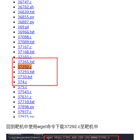
回到靶机中使用wget命令下载37292.c至靶机中