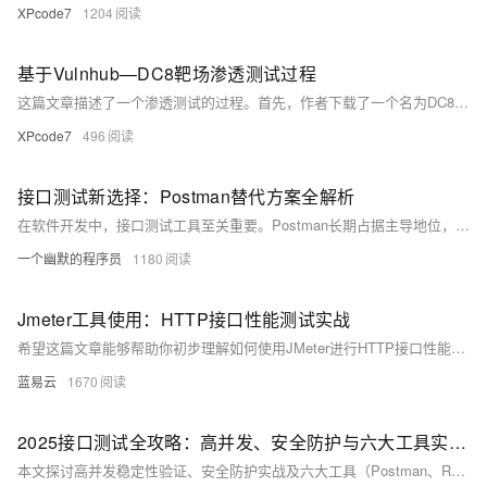
XPcode7
1204
基于Vulnhub—DC8靶场渗透测试过程
这篇文章描述了一个渗透测试的过程。首先，作者下载了一个名为DC8的靶场环境并将其导入虚拟机软件，将网络设置为NAT或仅主机模式。然后进行了信息收集，通过ARP扫描发现靶机IP，并使用nmap扫描开放端口，发现80和22端口开放。进一步利用SQL注入漏洞，通过sqlmap工具获取了数据库中的用户名和密码
XPcode7
496
接口测试新选择：Postman替代方案全解析
在软件开发中，接口测试工具至关重要。Postman长期占据主导地位，但随着国产工具的崛起，越来越多开发者转向更适合中国市场的替代方案——Apifox。它不仅支持中英文切换、完全免费不限人数，还具备强大的可视化操作、自动生成文档和API调试功能，极大简化了开发流程。
一个幽默的程序员
1180
Jmeter工具使用：HTTP接口性能测试实战
希望这篇文章能够帮助你初步理解如何使用JMeter进行HTTP接口性能测试，有兴趣的话，你可以研究更多关于JMeter的内容。记住，只有理解并掌握了这些工具，你才能充分利用它们发挥其应有的价值。+
蓝易云
1670
2025接口测试全攻略：高并发、安全防护与六大工具实战指南
本文探讨高并发稳定性验证、安全防护实战及六大工具（Postman、RunnerGo、Apipost、JMeter、SoapUI、Fiddler）选型指南，助力构建未来接口测试体系。接口测试旨在验证数据传输、参数合法性、错误处理能力及性能安全性，其重要性体现在早期发现问题、保障系统稳定和支撑持续集成。常用方法包括功能、性能、安全性及兼容性测试，典型场景涵盖前后端分离开发、第三方服务集成与数据一致性检查。选择合适的工具需综合考虑需求与团队协作等因素。