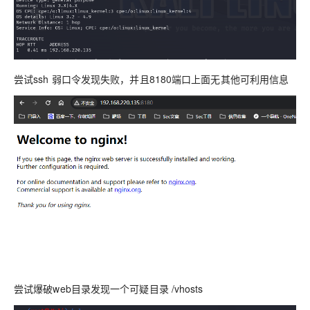
尝试ssh 弱口令发现失败，并且8180端口上面无其他可利用信息
尝试爆破web目录发现一个可疑目录 /vhosts