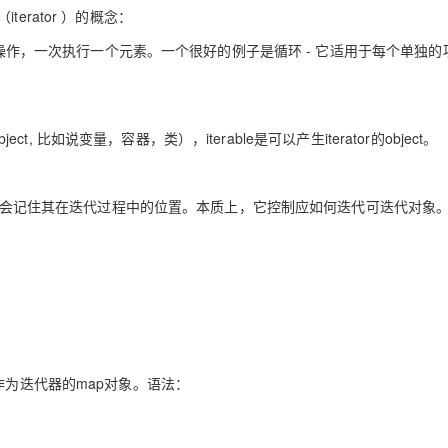
Deepseek-v4-pro
HappyHors
同享
万小智 AI 建站低至 15元/月
Qoder CN
AI 短剧/漫剧
云原生数据库 
iterator ）的概念：
快递物流查询
WordPress
成为服务伙
高校合作
点，立即开启云上创新
覆盖公网/内网、递归/权威、移动APP等全场景解析服务
送.CN域名，送备案服务码
基于千问大模型等，支持代码智能生成、研发智能问答
AI助力短剧
态智能体模型
旗舰 MoE 大模型，百万上下文与顶尖推理能力
图生视频，流
一项操作，一次执行一个元素。一个很好的例子是循环 - 它适用于每个单独的
Ubuntu
服务生态伙伴
云工开物
企业应用
Works
Night Plan 支持 Qwen 3.8-Max
云原生大数据计算服务 MaxCompute
AI 办公
容器服务 Kub
NEW
GLM-5.2
Wan2.7-T
Red Hat
30+ 款产品免费体验
Data Agent 驱动的一站式 Data+AI 开发治理平台
夜间 5 折，Qwen/Meoo/TokenPlan 客户专享
面向分析的企业级SaaS模式云数据仓库
AI智能应用
提供一站式管
科研合作
视觉 Coding、空间感知、多模态思考等全面升级
1M上下文，专为长程任务能力而生
ERP
堂（旗舰版）
SUSE
t, 比如说变量，容器，类），iterable是可以产生iterator的object。
智能客服
CRM
防护产品
2个月
自动承接线索
建站小程序
OA 办公系统
AI 应用构建
大模型原生
。它还会记住其在迭代过程中的位置。本质上，它控制应如何迭代可迭代对象
力提升
财税管理
模板建站
Qoder
大模型服务平台百炼-应用模版
HOT
NEW
面向真实软件
个人版上线、团队版降价；千问3.8-Max首发发尝鲜
丰富多元化的应用模版和解决方案
400电话
定制建站
万有无界
大模型服务平台百炼-智能体
方案
广告营销
模板小程序
的模型效果
灵活可视化地构建企业级 Agent
定制小程序
秒悟
人工智能平台 PAI
APP 开发
云端极速 AI 
新一代 AI 视频生成模型，深度适配广告营销等场景
AI Native 的算法工程平台，一站式完成建模、训练、推理服务部署
作为迭代器的map对象。语法：
建站系统