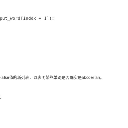
lse值的新列表，以表明某些单词是否确实是abcderian。
：