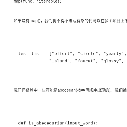
map(func, *iterables)
大模型解决方案
迁移与运维管理
快速部署 Dify，高效搭建 
如果没有map()，我们将不得不编写复杂的代码以在多个项目上
专有云
10 分钟在聊天系统中增加
            "island", "faucet", "glossy", 
我们怀疑其中一些可能是abcderian(按字母顺序出现的)。我们编写一