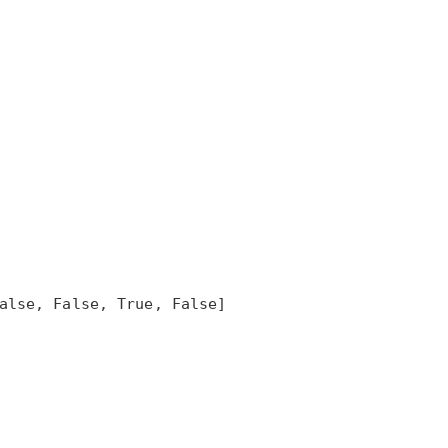
alse, False, True, False]
：