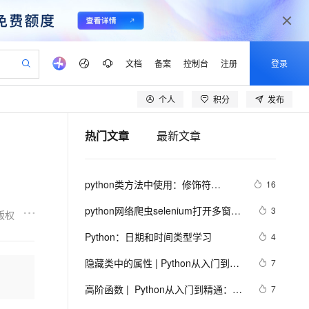
文档
备案
控制台
注册
登录
个人
积分
发布
验
作计划
器
AI 活动
专业服务
服务伙伴合作计划
开发者社区
加入我们
产品动态
服务平台百炼
阿里云 OPC 创新助力计划
热门文章
最新文章
一站式生成采购清单，支持单品或批量购买
可编辑精美 PPT 文稿
S产品伙伴计划（繁花）
峰会
CS
造的大模型服务与应用开发平台
Agency Agents：拥有专属领域专家
AI 生产力先锋
Al MaaS 服务伙伴赋能合作
域名
博文
Careers
PolarDB Agentic Database
至高可申请百万元
 轻松生成专业的 PPT
开启高性价比 AI 编程新体验
弹性可伸缩的云计算服务
先锋实践拓展 AI 生产力的边界
发布
多领域专家智能体,一键组建 AI 虚拟交付团队
Token 补贴，五大权
计划
海大会
伙伴信用分合作计划
商标
问答
社会招聘
python类方法中使用：修饰符
16
益加速 OPC 成功
帕鲁游戏服务器
SS
HappyHorse 打造一站式影视创作平台
飞天发布时刻
HOT
秒悟 Meoo CLI 支持一键部
划
备案
电子书
校园招聘
@staticmethod和@classmethod的
联机服务器，轻松开启游戏
视频创作，一键激活电商全链路生产力
稳定、安全、高性价比、高性能的云存储服务
所见，即是所愿
署项目至阿里云账号
可视化编排打通从文字构思到成片全链路闭环
更多支持
python网络爬虫selenium打开多窗口
3
版权
作用与区别，还有装饰器@property
划
公司注册
镜像站
视频生成
语音识别与合成
与切换页面
 智能体与工作流应用
漫剧工坊：一站式动画创作平台
AI 实训营
的使用
Flink OSS 支持
Python：日期和时间类型学习
4
合作伙伴培训与认证
划
上云迁移
站生成，高效打造优质广告素材
全接入的云上超级电脑
通过阿里云百炼高效搭建AI应用,助力高效开发
快速生产连贯的高质量长漫剧
从基础到进阶，Agent 创客手把手教你
AssumeRole 角色自定义
lScope
我要反馈
e-1.1-T2V
Qwen3-TTS-Flash
隐藏类中的属性 | Python从入门到精
7
查询合作伙伴
n Alibaba Cloud ISV 合作
代维服务
建企业门户网站
10 分钟搭建微信、支付宝小程序
百炼 Qwen3.7-Flash 系列模
通：高阶篇之二十七
畅细腻的高质量视频
离线语音合成大模型，多语言方言自适应，低延迟高稳定
创新加速
高阶函数 |  Python从入门到精通：高
ope
登录合作伙伴管理后台
7
我要建议
站，无忧落地极速上线
以可视化方式快速构建移动和 PC 门户网站
国内短信简单易用，安全可靠，秒级触达，全球覆盖200+国家和地区。
高效部署网站，快速应用到小程序
型发布
阶篇之十三