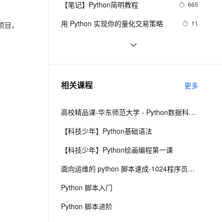
安全
【笔记】Python简明教程
我要投诉
e-1.1-I2V
Cosyvoice-V3-Flash
665
PolarDB
上云场景组合购
伴
Qoder CN V1.7.0 发布
漫剧创作，剧本、分镜、视频高效生成
100%兼容MySQL、PostgreSQL，兼容Oracle，支持集中和分布式
覆盖90%+业务场景，专享组合折扣价
畅自然，细节丰富
高表现力语音合成大模型，语音克隆听感自然
VPN
用 Python 实现你的量化交易策略
11
项目，
ernetes 版 ACK
云聚AI 严选权益
云安全中心 AI BAS 智能自动
SSL 证书
python_list
669
2V
Fun-ASR
，一键激活高效办公新体验
理容器应用的 K8s 服务
精选AI产品，从模型到应用全链提效
化模拟渗透攻击产品发布
文戏情感细腻自然，动作戏激烈拳拳到肉，实现更强表演能力
支持中英文自由切换，具备更强的噪声鲁棒性
堡垒机
python——多重继承
677
AI 用量加速计划
DataWorks ChatBI 会话支持
防火墙
、识别商机，让客服更高效、服务更出色。
python中时间日期格式化符号
新老同享，达量后返
上传临时文件分析
442
相关课程
更多
主机安全
应用
。
高校精品课-华东师范大学 - Python数据科学基础与实践
千问办公
NEW
AI 应用及服务市场
的智能体编程平台
一站式AI生产力平台
【科技少年】Python基础语法
AI 应用
伶鹊
【科技少年】Python绘画编程第一课
企业级人与Agent协作平台，接入和调度多个数字员工
智能客服平台，对话机器人、对话分析、智能外呼
大模型
面向运维的 python 脚本速成-1024程序员节创造营公益课
大模型服务平台百炼 - 全妙
自然语言处理
Python 脚本入门
应用创作平台
多模态内容创作工具，已接入 DeepSeek
数据标注
Python 脚本进阶
机器学习