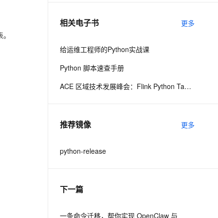
相关电子书
更多
息提取
与 AI 智能体进行实时音视频通话
表。
从文本、图片、视频中提取结构化的属性信息
构建支持视频理解的 AI 音视频实时通话应用
给运维工程师的Python实战课
t.diy 一步搞定创意建站
构建大模型应用的安全防护体系
Python 脚本速查手册
通过自然语言交互简化开发流程,全栈开发支持
通过阿里云安全产品对 AI 应用进行安全防护
ACE 区域技术发展峰会：Flink Python Table API入门及实践
推荐镜像
更多
python-release
下一篇
一条命令迁移，帮你实现 OpenClaw 与