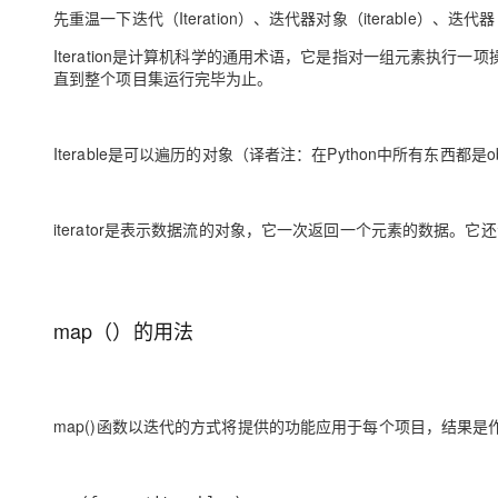
存储
天池大赛
Qwen3.7-Plus
云解析DNS
解决方案免费试用 新老
先重温一下迭代（Iteration）、迭代器对象（iterable）、迭代器（
电子合同
最高领取价值200元试用
能看、能想、能动手的多模
安全
网络与CDN
AI 算法大赛
Iteration是计算机科学的通用术语，它是指对一组元素执行
畅捷通
直到整个项目集运行完毕为止。
大数据开发治理平台 Data
AI 产品 免费试用
网络
安全
云开发大赛
Qwen3-VL-Plus
Tableau 订阅
1亿+ 大模型 tokens 和 
可观测
入门学习赛
中间件
AI空中课堂在线直播课
Iterable是可以遍历的对象（译者注：在Python中所有东西都是objec
云防火墙
140+云产品 免费试用
上云与迁云
云原生的云上边界网络安全
产品新客免费试用，最长1
数据库
生态解决方案
大模型服务
企业出海
大模型ACA认证体验
大数据计算
iterator是表示数据流的对象，它一次返回一个元素的数据
助力企业全员 AI 认知与能
行业生态解决方案
千问AI平台-Token Plan
政企业务
媒体服务
开发者生态解决方案
企业服务与云通信
map（）的用法
千问AI平台-模型体验
AI 开发和 AI 应用解决
在线体验全尺寸、多种模态
域名与网站
Happy 系列大模型
终端用户计算
map()函数以迭代的方式将提供的功能应用于每个项目，结果是
Serverless
开发工具