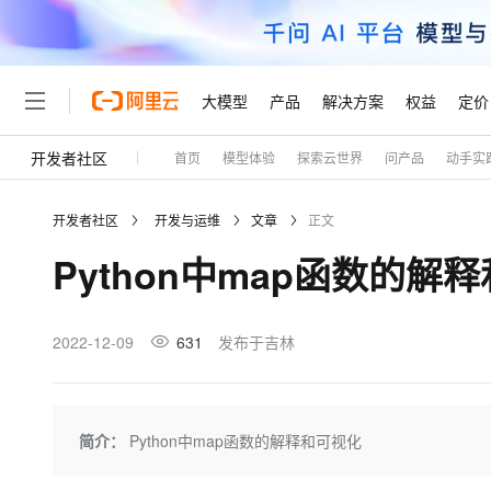
大模型
产品
解决方案
权益
定价
开发者社区
首页
模型体验
探索云世界
问产品
动手实
大模型
产品
解决方案
权益
定价
云市场
伙伴
服务
了解阿里云
精选产品
精选解决方案
普惠上云
产品定价
精选商城
成为销售伙伴
售前咨询
为什么选择阿里云
千问AI平台
开发者社区
开发与运维
文章
正文
了解云产品的定价详情
大模型服务平台百炼
睿译宝，AI翻译排版一
普惠上云 官方力荐
分销伙伴
在线服务
网站建设
什么是云计算
大
Python中map函数的解
大模型服务与应用平台
上传文档即自动完成翻译和
云服务器38元/年起，超
咨询伙伴
多端小程序
技术领先
云上成本管理
售后服务
轻量应用服务器
GLM-5.2：长任务时代
官方推荐返现计划
大模型
精选产品
精选解决方案
Salesforce 国际版订阅
稳定可靠
管理和优化成本
推荐新用户得奖励，单订单
销售伙伴合作计划
2022-12-09
631
发布于吉林
自助服务
友盟天域
安全合规
人工智能与机器学习
AI
文本生成
云数据库 RDS
Hermes Agent，打造
云工开物
无影生态合作计划
在线服务
观测云
分析师报告
自主进化，持久记忆，越用
高校专属算力普惠，学生认
计算
互联网应用开发
Qwen3.8-Max
HOT
Salesforce On Alibaba C
工单服务
Tuya 物联网平台阿里云
研究报告与白皮书
人工智能平台 PAI
快速拥有专属 OpenClaw
简介：
Python中map函数的解释和可视化
大模
Consulting Partner 合
大数据
容器
智能体时代全能旗舰模型
免费试用
短信专区
一站式AI开发、训练和推
蓝凌 OA
AI 大模型销售与服务生
现代化应用