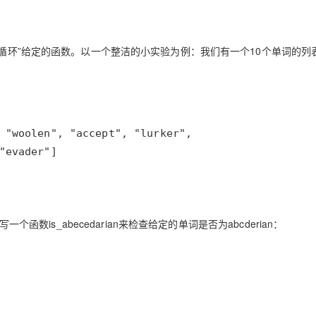
AI 应用
10分钟微调：让0.6B模型媲美235B模
多模态数据信
“循环”给定的函数。以一个整洁的小实验为例：我们有一个10个单词的列
型
依托云原生高可用架构,实现Dify私有化部署
用1%尺寸在特定领域达到大模型90%以上效果
一个 AI 助手
超强辅助，Bol
即刻拥有 DeepSeek-R1 满血版
在企业官网、通讯软件中为客户提供 AI 客服
多种方案随心选，轻松解锁专属 DeepSeek
"evader"]
个函数is_abecedarian来检查给定的单词是否为abcderian：