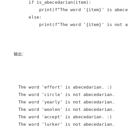
        print(f"The word '{item}' is not a
输出：