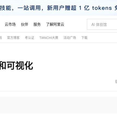
云市场
伙伴
服务
了解阿里云
践
官方博客
考认证
TIANCHI大赛
活动广场
下载
AI 特惠
数据与 API
成为产品伙伴
企业增值服务
最佳实践
价格计算器
AI 场景体
基础软件
产品伙伴合
阿里云认证
市场活动
配置报价
大模型
自助选配和估算价格
步到位
智启 AI 普惠权益
产品生态集成认证中心
企业支持计划
云上春晚
域名与网站
Qwen Audio：打造专属 AI 语音助手
千问官方 MaaS 平台，为开发者和 Agent 而生，新用户赠送 1 亿 + tokens 额度
一句话生成原生
AI Coding
阿里云Maa
2026 阿里云
云服务器 E
为企业打
数据集
Windows
大模型认证
模型
NEW
NEW
释和可视化
格式还原
值低价云产品抢先购
至高享 1亿+免费 tokens，加速 Al 应用落地
提供智能易用的域名与建站服务
Qwen-Audio-3.0-Realtime 端到端实时语音角色扮演
输入一句话想法,
智能编程，一键
安全可靠、
产品生态伙伴
专家技术服务
云上奥运之旅
弹性计算合作
阿里云中企出
手机三要素
宝塔 Linux
全部认证
价格优势
开源旗舰模型
即刻拥有 DeepSeek-V4-Pro
阿里云 OPC 创新助力计划
千问大模型
一键部署幻兽
AI 电商营销
对象存储 O
大模型
产品生态伙伴工作台
企业增值服务台
云栖战略参考
云存储合作计
云栖大会
身份实名认证
CentOS
训练营
推动算力普惠，释放技术红利
最高返9万
真正可用的 1M 上下文,一次完成代码全链路开发
快速构建应用程序和网站，即刻迈出上云第一步
轻松解锁专属 DeepSeek-V4-Pro
至高百万元 Token 补贴，加速一人公司成长
多元化、高性能、安全可靠的大模型服务
一键购买专属
从图文生成到
云上的中国
数据库合作计
活动全景
短信
Docker
图片和
自进化智能体
5 分钟轻松部署专属 QwenPaw
Token Plan 模型订阅计划
数字证书管理服务（原SSL证书）
高效搭建 AI
AI 广告创作
无影云电脑
企业成长
NEW
HOT
信息公告
看见新力量
云网络合作计
OCR 文字识别
JAVA
越聪明
证享300元代金券
全托管，含MySQL、PostgreSQL、SQL Server、MariaDB多引擎
Qwen3.8-Max 首发尝鲜，限时加量 10 倍，夜间低至2折
实现全站 HTTPS，呈现可信的 Web 访问
从聊天伙伴进化为能主动干活的本地数字员工
图文、视频一
随时随地安
魔搭 Mode
Kimi-K3
HappyHors
NEW
loud
服务实践
官网公告
金融模力时刻
Salesforce O
版
发票查验
全能环境
Claude Code + GStack 打造工程团队
千问办公，限时限量积分加倍
Qoder
低代码高效构
AI 建站
短信服务
型
NEW
作计划
Kimi 最新旗舰模型，长程编程与推理利器
让文字生成流
计划
创新中心
魔搭 ModelSc
健康状态
理服务
让AI从“聊天伙伴”进化为能干活的“数字员工”
安装技能 GStack，拥有专属 AI 工程团队
你的AI工作搭子，覆盖日常办公高频场景
面向真实软件的智能体编程平台
0 代码专业建
客户案例
天气预报查询
操作系统
态合作计划