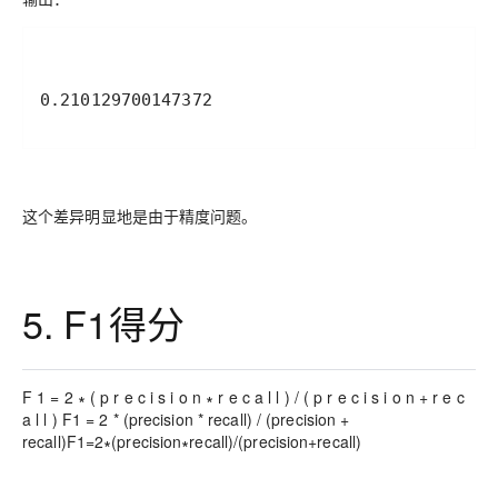
0.210129700147372
这个差异明显地是由于精度问题。
5. F1得分
F 1 = 2 ∗ ( p r e c i s i o n ∗ r e c a l l ) / ( p r e c i s i o n + r e c
a l l ) F1 = 2 * (precision * recall) / (precision +
recall)F1=2∗(precision∗recall)/(precision+recall)