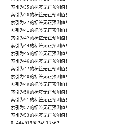
0.4440190824913562