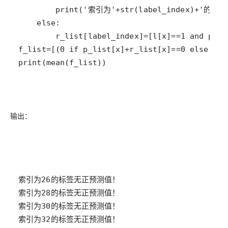
print(mean(f_list))
输出：