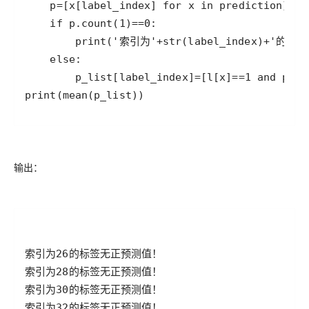
print(mean(p_list))
输出：