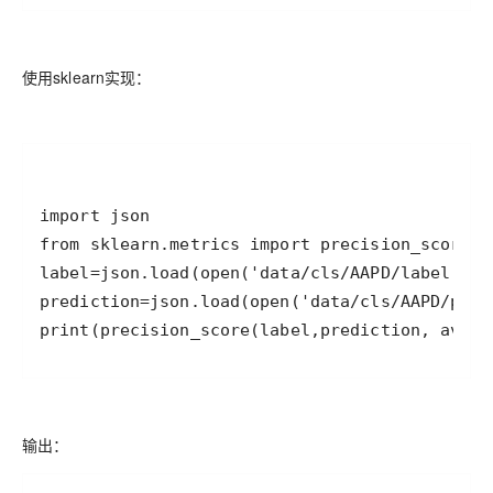
使用sklearn实现：
print(precision_score(label,prediction, avera
输出：