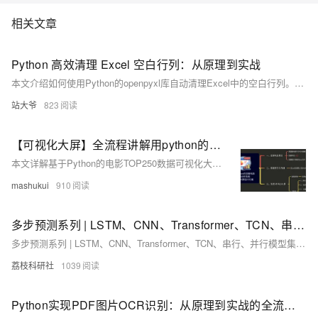
相关文章
Python 高效清理 Excel 空白行列：从原理到实战
本文介绍如何使用Python的openpyxl库自动清理Excel中的空白行列。通过代码实现高效识别并删除无数据的行与列，解决文件臃肿、读取错误等问题，提升数据处理效率与准确性，适用于各类批量Excel清理任务。
站大爷
823
【可视化大屏】全流程讲解用python的pyecharts库实现拖拽可视化大屏的背后原理，简单粗暴！
本文详解基于Python的电影TOP250数据可视化大屏开发全流程，涵盖爬虫、数据存储、分析及可视化。使用requests+BeautifulSoup爬取数据，pandas存入MySQL，pyecharts实现柱状图、饼图、词云图、散点图等多种图表，并通过Page组件拖拽布局组合成大屏，支持多种主题切换，附完整源码与视频讲解。
mashukui
910
多步预测系列 | LSTM、CNN、Transformer、TCN、串行、并行模型集合研究（Python代码实现）
多步预测系列 | LSTM、CNN、Transformer、TCN、串行、并行模型集合研究（Python代码实现）
荔枝科研社
1039
Python实现PDF图片OCR识别：从原理到实战的全流程解析