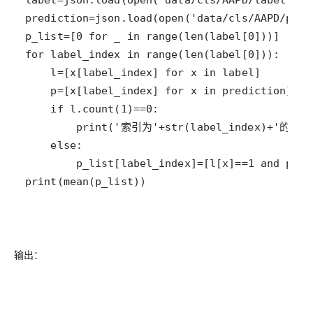
print(mean(p_list))
输出：