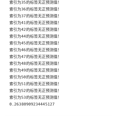
0.26380909234445127