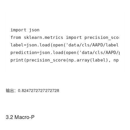
print(precision_score(np.array(label), np.arr
输出：0.8247272727272728
3.2 Macro-P