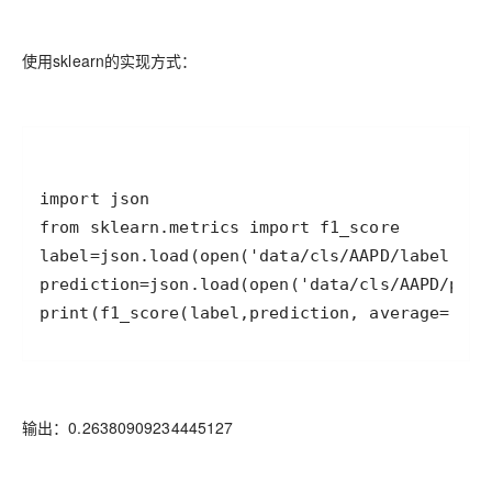
使用sklearn的实现方式：
print(f1_score(label,prediction, average='mac
输出：0.26380909234445127