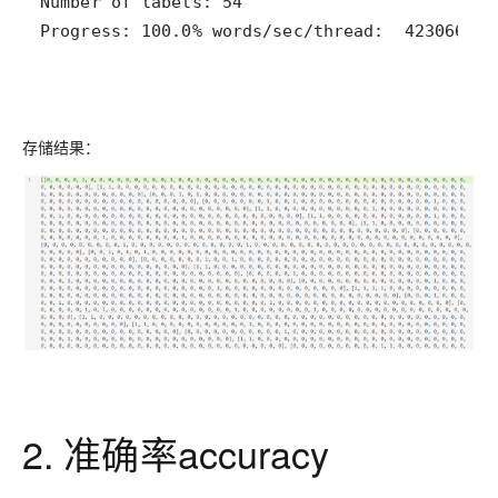
Progress: 100.0% words/sec/thread:  423066 lr
存储结果：
2. 准确率accuracy