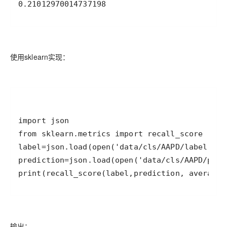
0.21012970014737198
使用sklearn实现：
print(recall_score(label,prediction, average=
输出：