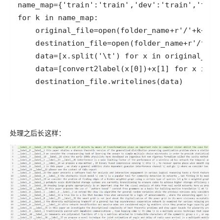
    destination_file.writelines(data)
处理之后长这样：