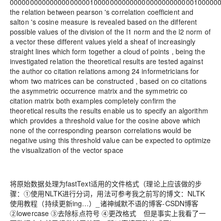
0000000000000000000010000000000000000000000000100000
the relation between pearson 's correlation coefficient and
salton 's cosine measure is revealed based on the different
possible values of the division of the l1 norm and the l2 norm of
a vector these different values yield a sheaf of increasingly
straight lines which form together a cloud of points , being the
investigated relation the theoretical results are tested against
the author co citation relations among 24 informetricians for
whom two matrices can be constructed , based on co citations
the asymmetric occurrence matrix and the symmetric co
citation matrix both examples completely confirm the
theoretical results the results enable us to specify an algorithm
which provides a threshold value for the cosine above which
none of the corresponding pearson correlations would be
negative using this threshold value can be expected to optimize
the visualization of the vector space
将原始数据处理为fastText适用的文件格式（理论上应该做的步
骤：①使用NLTK进行分词，用法可参考我之前写的博文：NLTK
使用教程（持续更新ing…）_诸神缄默不语的博客-CSDN博客
②lowercase ③去除标点符号 ④更改格式 但是事实上我看了一