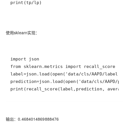
print(tp/lp)
使用sklearn实现：
print(recall_score(label,prediction, average=
输出：0.4684014869888476