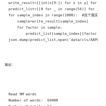
json.dump(predict_list,open('data/cls/AAPD/pr
输出：