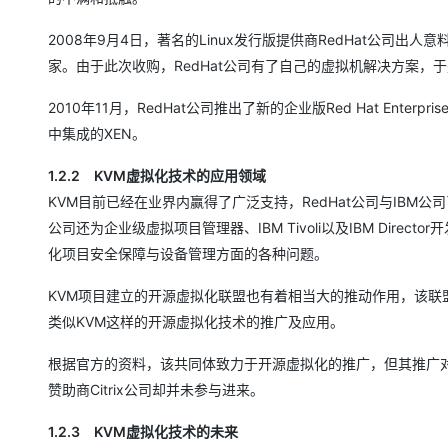
大模型解决方案
迁移与运维管理
2008年9月4日，著名的Linux发行版提供商RedHat公司出人
快速部署 Dify，高效搭建 
家。由于此次收购，RedHat公司有了自己的虚拟机解决方案，于
专有云
2010年11月，RedHat公司推出了新的企业版Red Hat Enter
10 分钟在聊天系统中增加
中集成的XEN。
1.2.2 KVM虚拟化技术的应用领域
KVM目前已经在业界内赢得了广泛支持，RedHat公司与IBM
公司还为企业级虚拟项目管理器、IBM Tivoli以及IBM Di
化项目安全保障与设备管理方面的各种问题。
KVM项目建立的开源虚拟化联盟也有着相当大的推动作用，该联盟的成员包括
类似KVM这样的开源虚拟化技术的推广及应用。
根据官方的资料，该共同体致力于开源虚拟化的推广，但其推广对象
赞助商Citrix公司却并未参与进来。
1.2.3 KVM虚拟化技术的未来