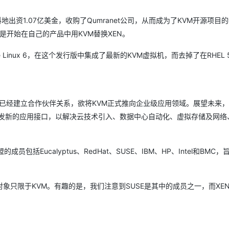
意料地出资1.07亿美金，收购了Qumranet公司，从而成为了KVM开源项目
AI 应用
10分钟微调：让0.6B模型媲美235B模
多模态数据信
是开始在自己的产品中用KVM替换XEN。
型
依托云原生高可用架构,实现Dify私有化部署
用1%尺寸在特定领域达到大模型90%以上效果
prise Linux 6，在这个发行版中集成了最新的KVM虚拟机，而去掉了在RHEL 
一个 AI 助手
超强辅助，Bol
即刻拥有 DeepSeek-R1 满血版
在企业官网、通讯软件中为客户提供 AI 客服
多种方案随心选，轻松解锁专属 DeepSeek
公司已经建立合作伙伴关系，欲将KVM正式推向企业级应用领域。展望未来
rector开发新的应用接口，以解决云技术引入、数据中心自动化、虚拟存储及网
Eucalyptus、RedHat、SUSE、IBM、HP、Intel和BMC，
只限于KVM。有趣的是，我们注意到SUSE是其中的成员之一，而XE