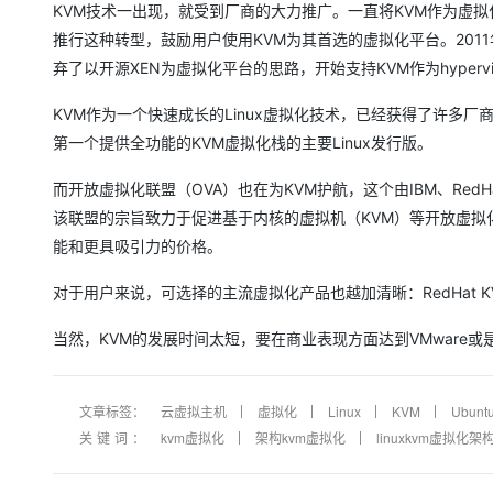
KVM技术一出现，就受到厂商的大力推广。一直将KVM作为虚拟化战略的一部
推行这种转型，鼓励用户使用KVM为其首选的虚拟化平台。2011年，随着新
弃了以开源XEN为虚拟化平台的思路，开始支持KVM作为hypervi
KVM作为一个快速成长的Linux虚拟化技术，已经获得了许多厂商的支持，
第一个提供全功能的KVM虚拟化栈的主要Linux发行版。
而开放虚拟化联盟（OVA）也在为KVM护航，这个由IBM、Red
该联盟的宗旨致力于促进基于内核的虚拟机（KVM）等开放虚
能和更具吸引力的价格。
对于用户来说，可选择的主流虚拟化产品也越加清晰：RedHat KVM、VMw
当然，KVM的发展时间太短，要在商业表现方面达到VMware或
文章标签：
云虚拟主机
虚拟化
Linux
KVM
Ubunt
关键词：
kvm虚拟化
架构kvm虚拟化
linuxkvm虚拟化