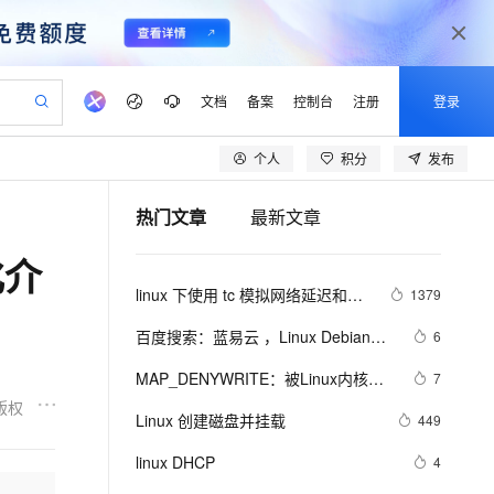
文档
备案
控制台
注册
登录
个人
积分
发布
验
作计划
器
AI 活动
专业服务
服务伙伴合作计划
开发者社区
加入我们
产品动态
服务平台百炼
阿里云 OPC 创新助力计划
热门文章
最新文章
一站式生成采购清单，支持单品或批量购买
io：打造专属 AI 语音助手
S产品伙伴计划（繁花）
峰会
CS
造的大模型服务与应用开发平台
一句话生成原生可编辑精美 PPT 文稿
AI 生产力先锋
Al MaaS 服务伙伴赋能合作
域名
博文
Careers
至高可申请百万元
Qwen3.8-Max 模型上线
化介
开启高性价比 AI 编程新体验
弹性可伸缩的云计算服务
Qwen-Audio-3.0-Realtime 端到端实时语音角色扮演
输入一句话想法, 轻松生成专业的 PPT
先锋实践拓展 AI 生产力的边界
Token 补贴，五大权
计划
海大会
伙伴信用分合作计划
商标
问答
社会招聘
linux 下使用 tc 模拟网络延迟和丢
1379
益加速 OPC 成功
eek-V4-Pro
SS
一键部署幻兽帕鲁游戏服务器
飞天发布时刻
HOT
Open Search 向量检索版支
划
备案
电子书
校园招聘
包
pSeek-V4-Pro
视频创作，一键激活电商全链路生产力
稳定、安全、高性价比、高性能的云存储服务
一键购买专属联机服务器，轻松开启游戏
所见，即是所愿
持视频检索 Pipeline 功能
更多支持
百度搜索：蓝易云 ，Linux Debian11
6
划
公司注册
镜像站
视频生成
语音识别与合成
服务器安装SSH，创建新用户并允许
专属 QwenPaw
漫剧工坊：一站式动画创作平台
AI 实训营
HOT
应用身份服务 (IDaaS)
MAP_DENYWRITE：被Linux内核屏
7
合作伙伴培训与认证
SSH远程登录，及SSH安全登录配
划
上云迁移
站生成，高效打造优质广告素材
全接入的云上超级电脑
从聊天伙伴进化为能主动干活的本地数字员工
快速生产连贯的高质量长漫剧
从基础到进阶，Agent 创客手把手教你
OpenClaw 管理能力上线
蔽的flag
版权
lScope
置！
我要反馈
e-1.1-T2V
Qwen3-TTS-Flash
Linux 创建磁盘并挂载
449
查询合作伙伴
n Alibaba Cloud ISV 合作
代维服务
建企业门户网站
10 分钟搭建微信、支付宝小程序
MaxCompute MaxFrame 提
畅细腻的高质量视频
离线语音合成大模型，多语言方言自适应，低延迟高稳定
创新加速
linux DHCP
ope
登录合作伙伴管理后台
4
我要建议
站，无忧落地极速上线
以可视化方式快速构建移动和 PC 门户网站
国内短信简单易用，安全可靠，秒级触达，全球覆盖200+国家和地区。
高效部署网站，快速应用到小程序
供自动弹性内存功能