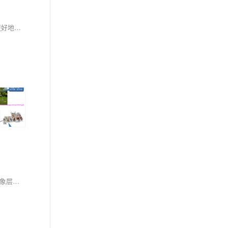
Xen和KVM是Linux平台上两种主要的虚拟化技术，各有优缺点和适用场景。通过对比两者的架构、性能、安全性、管理复杂性和硬件依赖性，可以更好地理解它们的适用场景和选择依据。无论是高性能计算、企业虚拟化还是云计算平台，合理选择和配置虚拟化技术是实现高效、稳定和安全IT环境的关键。
本文将带领读者深入了解Android操作系统的复杂架构，从其基于Linux的内核到丰富多彩的应用层。我们将探讨Android的各个关键组件，包括硬件抽象层（HAL）、运行时环境、以及核心库等，揭示它们如何协同工作以支持广泛的设备和应用。通过本文，您将对Android系统的工作原理有一个全面的认识，理解其如何平衡开放性与安全性，以及如何在多样化的设备上提供一致的用户体验。