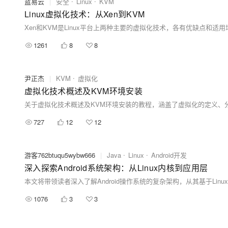
蓝易云
|
安全
Linux
KVM
Linux虚拟化技术：从Xen到KVM
1261
8
8
尹正杰
|
KVM
虚拟化
虚拟化技术概述及KVM环境安装
727
12
12
游客762btuqu5wybw666
|
Java
Linux
Android开发
深入探索Android系统架构：从Linux内核到应用层
1076
3
3