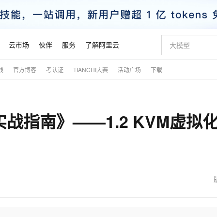
云市场
伙伴
服务
了解阿里云
践
官方博客
考认证
TIANCHI大赛
活动广场
下载
AI 特惠
数据与 API
成为产品伙伴
企业增值服务
最佳实践
价格计算器
AI 场景体
基础软件
产品伙伴合
阿里云认证
市场活动
配置报价
大模型
自助选配和估算价格
新方式
睿译宝，AI翻译排版一步到位
智启 AI 普惠权益
产品生态集成认证中心
企业支持计划
云上春晚
域名与网站
千问官方 MaaS 平台，为开发者和 Agent 而生，新用户赠送 1 亿 + tokens 额度
Qwen Aud
AI Coding
阿里云Maa
2026 阿里云
云服务器 E
为企业打
数据集
Windows
大模型认证
模型
NEW
NEW
构实战指南》——1.2 KVM虚拟
交付可用成果
值低价云产品抢先购
上传文档即自动完成翻译和格式还原
至高享 1亿+免费 tokens，加速 Al 应用落地
提供智能易用的域名与建站服务
智能编程，一键
安全可靠、
产品生态伙伴
专家技术服务
云上奥运之旅
弹性计算合作
阿里云中企出
手机三要素
宝塔 Linux
全部认证
价格优势
有专属领域专家
GLM-5.2：长任务时代开源旗舰模型
阿里云 OPC 创新助力计划
千问大模型
即刻拥有 DeepS
AI 电商营销
对象存储 O
大模型
产品生态伙伴工作台
企业增值服务台
云栖战略参考
云存储合作计
云栖大会
身份实名认证
CentOS
训练营
推动算力普惠，释放技术红利
最高返9万
多领域专家智能体,一键组建 AI 虚拟交付团队
快速构建应用程序和网站，即刻迈出上云第一步
至高百万元 Token 补贴，加速一人公司成长
多元化、高性能、安全可靠的大模型服务
真正可用的 1M 上下文,一次完成代码全链路开发
轻松解锁专属 Dee
从图文生成到
云上的中国
数据库合作计
活动全景
短信
Docker
图片和
站式影视创作平台
Hermes Agent，打造自进化智能体
Token Plan 模型订阅计划
数字证书管理服务（原SSL证书）
5 分钟轻松部署
AI 广告创作
无影云电脑
企业成长
NEW
信息公告
看见新力量
云网络合作计
OCR 文字识别
JAVA
证享300元代金券
可视化编排打通从文字构思到成片全链路闭环
全托管，含MySQL、PostgreSQL、SQL Server、MariaDB多引擎
自主进化，持久记忆，越用越聪明
Qwen3.8-Max 首发尝鲜，限时加量 10 倍，夜间低至2折
实现全站HTTPS，呈现可信的WEB访问
图文、视频一
随时随地安
魔搭 Mode
Kimi-K3
HappyHors
NEW
loud
服务实践
官网公告
金融模力时刻
Salesforce O
版
发票查验
全能环境
Claude Code + GStack 打造工程团队
千问办公，限时限量积分加倍
Qoder
低代码高效构
AI 建站
短信服务
型
NEW
作计划
Kimi 最新旗舰模型，长程编程与推理利器
让文字生成流
计划
创新中心
魔搭 ModelSc
健康状态
理服务
让AI从“聊天伙伴”进化为能干活的“数字员工”
安装技能 GStack，拥有专属 AI 工程团队
你的AI工作搭子，覆盖日常办公高频场景
面向真实软件的智能体编程平台
0 代码专业建
客户案例
天气预报查询
操作系统
态合作计划