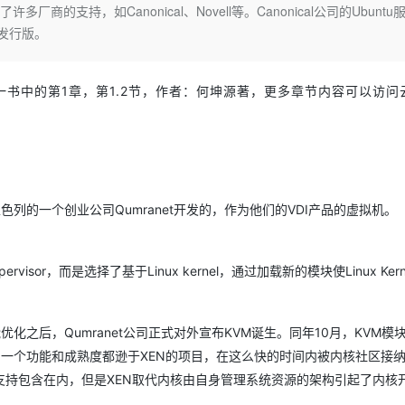
Deepseek-v4-pro
HappyHors
商的支持，如Canonical、Novell等。Canonical公司的Ubuntu
同享
万小智 AI 建站低至 15元/月
Qoder CN
AI 短剧/漫剧
云原生数据库 
快递物流查询
WordPress
成为服务伙
高校合作
x发行版。
点，立即开启云上创新
覆盖公网/内网、递归/权威、移动APP等全场景解析服务
送.CN域名，送备案服务码
基于千问大模型等，支持代码智能生成、研发智能问答
AI助力短剧
态智能体模型
旗舰 MoE 大模型，百万上下文与顶尖推理能力
图生视频，流
Ubuntu
服务生态伙伴
云工开物
企业应用
Works
Night Plan 支持 Qwen 3.8-Max
云原生大数据计算服务 MaxCompute
AI 办公
容器服务 Kub
NEW
GLM-5.2
Wan2.7-T
Red Hat
30+ 款产品免费体验
Data Agent 驱动的一站式 Data+AI 开发治理平台
夜间 5 折，Qwen/Meoo/TokenPlan 客户专享
面向分析的企业级SaaS模式云数据仓库
AI智能应用
提供一站式管
》一书中的第1章，第1.2节，作者：何坤源著，更多章节内容可以访问
科研合作
视觉 Coding、空间感知、多模态思考等全面升级
1M上下文，专为长程任务能力而生
ERP
堂（旗舰版）
SUSE
智能客服
CRM
防护产品
2个月
自动承接线索
建站小程序
OA 办公系统
AI 应用构建
大模型原生
力提升
财税管理
模板建站
）最初是由以色列的一个创业公司Qumranet开发的，作为他们的VDI产品的虚拟机。
Qoder
大模型服务平台百炼-应用模版
HOT
NEW
面向真实软件
个人版上线、团队版降价；千问3.8-Max首发发尝鲜
丰富多元化的应用模版和解决方案
400电话
定制建站
万有无界
大模型服务平台百炼-智能体
方案
广告营销
模板小程序
or，而是选择了基于Linux kernel，通过加载新的模块使Linux Kern
的模型效果
灵活可视化地构建企业级 Agent
定制小程序
秒悟
人工智能平台 PAI
化之后，Qumranet公司正式对外宣布KVM诞生。同年10月，KVM模
APP 开发
云端极速 AI 
新一代 AI 视频生成模型，深度适配广告营销等场景
AI Native 的算法工程平台，一站式完成建模、训练、推理服务部署
分。作为一个功能和成熟度都逊于XEN的项目，在这么快的时间内被内核社区接
建站系统
持包含在内，但是XEN取代内核由自身管理系统资源的架构引起了内核