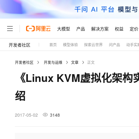
大模型
产品
解决方案
权益
定价
开发者社区
首页
模型体验
探索云世界
问产品
动手实
大模型
产品
解决方案
权益
定价
云市场
伙伴
服务
了解阿里云
精选产品
精选解决方案
普惠上云
产品定价
精选商城
成为销售伙伴
售前咨询
为什么选择阿里云
千问AI平台
开发者社区
开发与运维
文章
正文
了解云产品的定价详情
大模型服务平台百炼
千问办公，解锁你的工作
普惠上云 官方力荐
分销伙伴
在线服务
网站建设
什么是云计算
大
《Linux KVM虚拟化架
大模型服务与应用平台
企业级Agent产品，直接
云服务器38元/年起，超
咨询伙伴
多端小程序
技术领先
云上成本管理
售后服务
轻量应用服务器
Agency Agents：拥
官方推荐返现计划
大模型
精选产品
精选解决方案
Salesforce 国际版订阅
稳定可靠
绍
管理和优化成本
推荐新用户得奖励，单订单
销售伙伴合作计划
自助服务
友盟天域
安全合规
人工智能与机器学习
AI
文本生成
云数据库 RDS
HappyHorse 打造一
云工开物
无影生态合作计划
在线服务
观测云
分析师报告
高校专属算力普惠，学生认
计算
互联网应用开发
2017-05-02
3148
Qwen3.8-Max
HOT
Salesforce On Alibaba C
工单服务
Tuya 物联网平台阿里云
研究报告与白皮书
人工智能平台 PAI
快速拥有专属 OpenClaw
大模
Consulting Partner 合
大数据
容器
智能体时代全能旗舰模型
免费试用
短信专区
一站式AI开发、训练和推
蓝凌 OA
AI 大模型销售与服务生
现代化应用