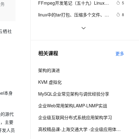
安全
FFmpeg开发笔记（五十九）Linux编
我要投诉
e-1.1-I2V
Cosyvoice-V3-Flash
5
服务
PolarDB
上云场景组合购
Milvus 弹性伸缩功能新增节
伴
译ijkplayer的Android平台so库
漫剧创作，剧本、分镜、视频高效生成
100%兼容MySQL、PostgreSQL，兼容Oracle，支持集中和分布式
覆盖90%+业务场景，专享组合折扣价
点支持范围
畅自然，细节丰富
高表现力语音合成大模型，语音克隆听感自然
VPN
linux中的tar打包、压缩多个文件、磁
8
盘查看和分区类、du查看文件和目录
ernetes 版 ACK
云聚AI 严选权益
AI 原生数据库服务发布
SSL 证书
如何增强Linux和Unix服务器系统安
583
2V
Fun-ASR
占用的磁盘空间linux中的grep 过滤查
，一键激活高效办公新体验
理容器应用的 K8s 服务
精选AI产品，从模型到应用全链提效
Agent 数据网关
云栖社
全性
文戏情感细腻自然，动作戏激烈拳拳到肉，实现更强表演能力
支持中英文自由切换，具备更强的噪声鲁棒性
堡垒机
找及“|”管道符、gzip/gunzip 压缩、
linux kernel中的链表
2
AI 用量加速计划
云原生数据库 PolarDB
zip/unzip 压缩
防火墙
、识别商机，让客服更高效、服务更出色。
linux下的find文件查找命令与grep
新老同享，达量后返
Agentic Database 发布
594
相关课程
更多
文件内容查找命令
主机安全
应用
架构的演进
千问办公
NEW
AI 应用及服务市场
的智能体编程平台
一站式AI生产力平台
KVM 虚拟化
AI 应用
伶鹊
el本身
MySQL企业常见架构与调优经验分享
企业级人与Agent协作平台，接入和调度多个数字员工
智能客服平台，对话机器人、对话分析、智能外呼
大模型
企业Web常用架构LAMP-LNMP实战
大模型服务平台百炼 - 全妙
自然语言处理
块的源代
企业级互联网分布式系统应用架构学习
应用创作平台
多模态内容创作工具，已接入 DeepSeek
纳，主要
数据标注
高校精品课-上海交通大学 -企业级应用体系架构
开发人员
机器学习