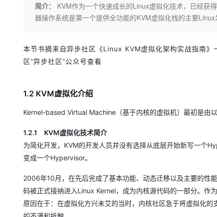
存储
天池大赛
Qwen3.7-Plus
简介：
KVM作为一个快速成长的Linux虚拟化技术，已经获得了许多厂
云解析DNS
解决方案免费试用 新老
电子合同
器操作系统是第一个提供全功能的KVM虚拟化栈的主要Linu
最高领取价值200元试用
能看、能想、能动手的多模
安全
网络与CDN
AI 算法大赛
畅捷通
大数据开发治理平台 Data
AI 产品 免费试用
网络
安全
云开发大赛
Qwen3-VL-Plus
Tableau 订阅
1亿+ 大模型 tokens 和 
本节书摘来自异步社区《Linux KVM虚拟化架构实战指南
可观测
入门学习赛
中间件
AI空中课堂在线直播课
区“异步社区”公众号查看
云防火墙
140+云产品 免费试用
上云与迁云
云原生的云上边界网络安全
产品新客免费试用，最长1
数据库
生态解决方案
大模型服务
1.2 KVM虚拟化介绍
企业出海
大模型ACA认证体验
大数据计算
助力企业全员 AI 认知与能
行业生态解决方案
Kernel-based Virtual Machine（基于内核的虚拟机
千问AI平台-Token Plan
政企业务
媒体服务
开发者生态解决方案
1.2.1 KVM虚拟化技术简介
企业服务与云通信
千问AI平台-模型体验
AI 开发和 AI 应用解决
为简化开发，KVM的开发人员并没有选择从底层开始新写一个Hypervis
在线体验全尺寸、多种模态
变成一个Hypervisor。
域名与网站
Happy 系列大模型
终端用户计算
2006年10月，在先后完成了基本功能、动态迁移以及主要的性能优
码被正式接纳进入Linux Kernel，成为内核源代码的一部
Serverless
原因在于：在虚拟化方兴未艾的当时，内核社区急于将虚拟化的支
的不满和抵触。
开发工具