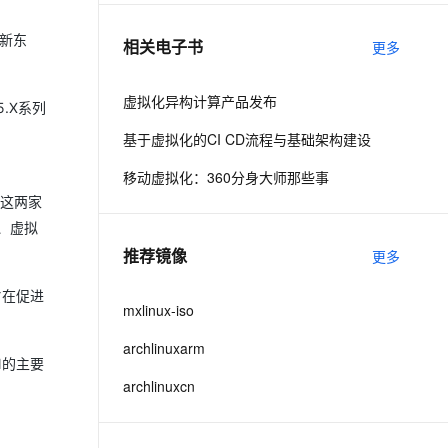
的新东
相关电子书
更多
息提取
与 AI 智能体进行实时音视频通话
从文本、图片、视频中提取结构化的属性信息
构建支持视频理解的 AI 音视频实时通话应用
虚拟化异构计算产品发布
5.X系列
t.diy 一步搞定创意建站
构建大模型应用的安全防护体系
基于虚拟化的CI CD流程与基础架构建设
通过自然语言交互简化开发流程,全栈开发支持
通过阿里云安全产品对 AI 应用进行安全防护
移动虚拟化：360分身大师那些事
，这两家
络、虚拟
推荐镜像
更多
旨在促进
mxlinux-iso
archlinuxarm
N的主要
archlinuxcn