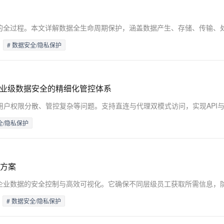
AI 应用
10分钟微调：让0.6B模型媲美235B模
多模态数据信
型
依托云原生高可用架构,实现Dify私有化部署
# 数据安全/隐私保护
用1%尺寸在特定领域达到大模型90%以上效果
一个 AI 助手
超强辅助，Bol
即刻拥有 DeepSeek-R1 满血版
在企业官网、通讯软件中为客户提供 AI 客服
多种方案随心选，轻松解锁专属 DeepSeek
构建企业级数据安全的精细化管控体系
全/隐私保护
方案
# 数据安全/隐私保护