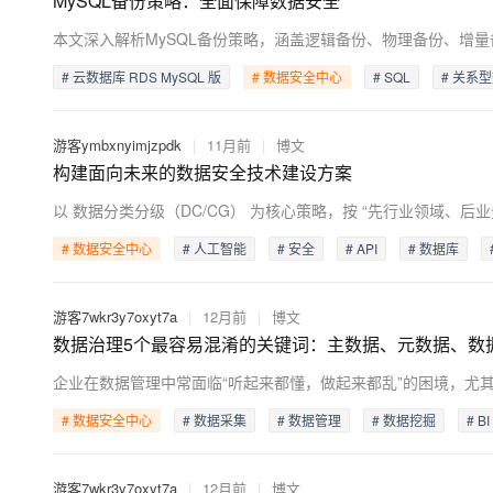
MySQL备份策略：全面保障数据安全
存储
天池大赛
Qwen3.7-Plus
云解析DNS
解决方案免费试用 新老
电子合同
最高领取价值200元试用
能看、能想、能动手的多模
安全
网络与CDN
AI 算法大赛
畅捷通
# 云数据库 RDS MySQL 版
# 数据安全中心
# SQL
# 关系
大数据开发治理平台 Data
AI 产品 免费试用
网络
安全
云开发大赛
Qwen3-VL-Plus
Tableau 订阅
1亿+ 大模型 tokens 和 
可观测
入门学习赛
中间件
AI空中课堂在线直播课
游客ymbxnyimjzpdk
|
11月前
|
博文
云防火墙
140+云产品 免费试用
构建面向未来的数据安全技术建设方案
上云与迁云
云原生的云上边界网络安全
产品新客免费试用，最长1
数据库
生态解决方案
大模型服务
企业出海
大模型ACA认证体验
大数据计算
助力企业全员 AI 认知与能
行业生态解决方案
# 数据安全中心
# 人工智能
# 安全
# API
# 数据库
千问AI平台-Token Plan
政企业务
媒体服务
开发者生态解决方案
企业服务与云通信
游客7wkr3y7oxyt7a
|
12月前
|
博文
千问AI平台-模型体验
AI 开发和 AI 应用解决
数据治理5个最容易混淆的关键词：主数据、元数据、数
在线体验全尺寸、多种模态
域名与网站
Happy 系列大模型
终端用户计算
# 数据安全中心
# 数据采集
# 数据管理
# 数据挖掘
# BI
Serverless
游客7wkr3y7oxyt7a
|
12月前
|
博文
开发工具