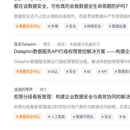
大模型解决方案
都在谈数据安全，可你真的会做数据全生命周期防护吗？
迁移与运维管理
快速部署 Dify，高效搭建 
专有云
# 数据安全中心
# 存储
# 安全
# 网络安全
# 数据处理
10 分钟在聊天系统中增加
瓴羊Dataphin
|
博文
|
来自：
大数据与机器学习
Dataphin数据服务API行级权限管控解决方案 ——
# 数据安全中心
# SQL
# 安全
# BI
# API
# 数据安
流淌的琴声
|
博文
权限分级看板管理：构建企业数据安全与高效协同的解决
# 数据安全中心
# 人工智能
# 数据可视化
# 安全
# BI