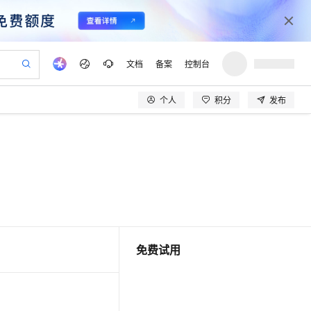
文档
备案
控制台
个人
积分
发布
验
作计划
器
AI 活动
专业服务
服务伙伴合作计划
开发者社区
加入我们
产品动态
服务平台百炼
阿里云 OPC 创新助力计划
一站式生成采购清单，支持单品或批量购买
S产品伙伴计划（繁花）
峰会
CS
造的大模型服务与应用开发平台
Qwen Audio：打造专属 AI 语音助手
一句话生成原生可编辑精美 PPT 文稿
AI 生产力先锋
Al MaaS 服务伙伴赋能合作
域名
博文
Careers
NEW
至高可申请百万元
Qwen3.8-Max 模型上线
开启高性价比 AI 编程新体验
弹性可伸缩的云计算服务
Qwen-Audio-3.0-Realtime 端到端实时语音角色扮演
输入一句话想法, 轻松生成专业的 PPT
先锋实践拓展 AI 生产力的边界
Token 补贴，五大权
计划
海大会
伙伴信用分合作计划
商标
问答
社会招聘
益加速 OPC 成功
eek-V4-Pro
SS
一键部署幻兽帕鲁游戏服务器
飞天发布时刻
HOT
Open Search 向量检索版支
划
备案
电子书
校园招聘
pSeek-V4-Pro
视频创作，一键激活电商全链路生产力
稳定、安全、高性价比、高性能的云存储服务
一键购买专属联机服务器，轻松开启游戏
所见，即是所愿
持视频检索 Pipeline 功能
更多支持
划
公司注册
镜像站
视频生成
语音识别与合成
专属 QwenPaw
漫剧工坊：一站式动画创作平台
AI 实训营
HOT
应用身份服务 (IDaaS)
合作伙伴培训与认证
划
免费试用
上云迁移
站生成，高效打造优质广告素材
全接入的云上超级电脑
从聊天伙伴进化为能主动干活的本地数字员工
快速生产连贯的高质量长漫剧
从基础到进阶，Agent 创客手把手教你
OpenClaw 管理能力上线
lScope
我要反馈
e-1.1-T2V
Qwen3-TTS-Flash
查询合作伙伴
n Alibaba Cloud ISV 合作
代维服务
建企业门户网站
10 分钟搭建微信、支付宝小程序
MaxCompute MaxFrame 提
畅细腻的高质量视频
离线语音合成大模型，多语言方言自适应，低延迟高稳定
创新加速
ope
登录合作伙伴管理后台
我要建议
站，无忧落地极速上线
以可视化方式快速构建移动和 PC 门户网站
国内短信简单易用，安全可靠，秒级触达，全球覆盖200+国家和地区。
高效部署网站，快速应用到小程序
供自动弹性内存功能