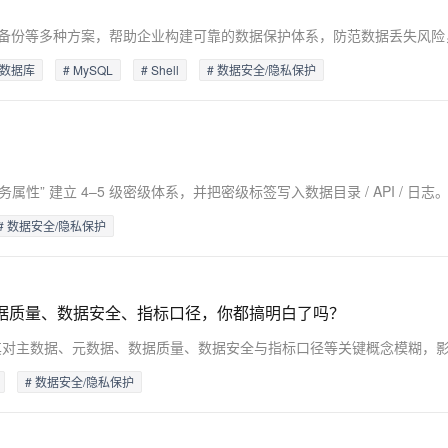
Deepseek-v4-pro
HappyHors
同享
万小智 AI 建站低至 15元/月
Qoder CN
AI 短剧/漫剧
云原生数据库 
快递物流查询
WordPress
成为服务伙
高校合作
点，立即开启云上创新
覆盖公网/内网、递归/权威、移动APP等全场景解析服务
送.CN域名，送备案服务码
基于千问大模型等，支持代码智能生成、研发智能问答
AI助力短剧
态智能体模型
旗舰 MoE 大模型，百万上下文与顶尖推理能力
图生视频，流
Ubuntu
服务生态伙伴
云工开物
型数据库
# MySQL
# Shell
# 数据安全/隐私保护
企业应用
Works
Night Plan 支持 Qwen 3.8-Max
云原生大数据计算服务 MaxCompute
AI 办公
容器服务 Kub
NEW
GLM-5.2
Wan2.7-T
Red Hat
30+ 款产品免费体验
Data Agent 驱动的一站式 Data+AI 开发治理平台
夜间 5 折，Qwen/Meoo/TokenPlan 客户专享
面向分析的企业级SaaS模式云数据仓库
AI智能应用
提供一站式管
科研合作
视觉 Coding、空间感知、多模态思考等全面升级
1M上下文，专为长程任务能力而生
ERP
堂（旗舰版）
SUSE
智能客服
CRM
防护产品
2个月
自动承接线索
建站小程序
OA 办公系统
AI 应用构建
大模型原生
力提升
财税管理
模板建站
# 数据安全/隐私保护
Qoder
大模型服务平台百炼-应用模版
HOT
NEW
面向真实软件
个人版上线、团队版降价；千问3.8-Max首发发尝鲜
丰富多元化的应用模版和解决方案
400电话
定制建站
万有无界
大模型服务平台百炼-智能体
方案
广告营销
模板小程序
据质量、数据安全、指标口径，你都搞明白了吗？
的模型效果
灵活可视化地构建企业级 Agent
定制小程序
秒悟
人工智能平台 PAI
APP 开发
云端极速 AI 
新一代 AI 视频生成模型，深度适配广告营销等场景
AI Native 的算法工程平台，一站式完成建模、训练、推理服务部署
# 数据安全/隐私保护
建站系统