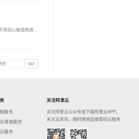
接下来这篇文章，就打算用最接地气的方式，手把手带你从 0 到 1 搭建一套专属的本地知识库系统。无论你是想优化企业内部文档检索（不用担心敏感数据上传云端的风险），还是像我一样想为用户打造更智能的文档服务，都能跟着步骤一步步实现。咱们不卖关子，直接上干货
转至：
务
关注阿里云
础服务
关注阿里云公众号或下载阿里云APP，
关注云资讯，随时随地运维管控云服务
业增值服务
云服务