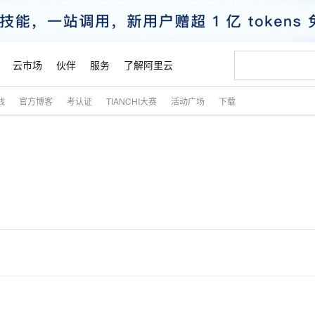
云市场
伙伴
服务
了解阿里云
践
官方博客
考认证
TIANCHI大赛
活动广场
下载
AI 特惠
数据与 API
成为产品伙伴
企业增值服务
最佳实践
价格计算器
AI 场景体
基础软件
产品伙伴合
阿里云认证
市场活动
配置报价
大模型
自助选配和估算价格
新方式
睿译宝，AI翻译排版一步到位
智启 AI 普惠权益
产品生态集成认证中心
企业支持计划
云上春晚
域名与网站
千问官方 MaaS 平台，为开发者和 Agent 而生，新用户赠送 1 亿 + tokens 额度
AI Coding
阿里云Maa
2026 阿里云
云服务器 E
为企业打
数据集
Windows
大模型认证
模型
NEW
交付可用成果
值低价云产品抢先购
上传文档即自动完成翻译和格式还原
至高享 1亿+免费 tokens，加速 Al 应用落地
提供智能易用的域名与建站服务
智能编程，一键
安全可靠、
产品生态伙伴
专家技术服务
云上奥运之旅
弹性计算合作
阿里云中企出
手机三要素
宝塔 Linux
全部认证
价格优势
有专属领域专家
GLM-5.2：长任务时代开源旗舰模型
阿里云 OPC 创新助力计划
千问大模型
即刻拥有 DeepS
AI 电商营销
对象存储 O
大模型
产品生态伙伴工作台
企业增值服务台
云栖战略参考
云存储合作计
云栖大会
身份实名认证
CentOS
训练营
推动算力普惠，释放技术红利
最高返9万
多领域专家智能体,一键组建 AI 虚拟交付团队
快速构建应用程序和网站，即刻迈出上云第一步
至高百万元 Token 补贴，加速一人公司成长
多元化、高性能、安全可靠的大模型服务
真正可用的 1M 上下文,一次完成代码全链路开发
轻松解锁专属 Dee
从图文生成到
云上的中国
数据库合作计
活动全景
短信
Docker
图片和
站式影视创作平台
Hermes Agent，打造自进化智能体
Token Plan 模型订阅计划
数字证书管理服务（原SSL证书）
5 分钟轻松部署
AI 广告创作
无影云电脑
企业成长
NEW
信息公告
看见新力量
云网络合作计
OCR 文字识别
JAVA
证享300元代金券
可视化编排打通从文字构思到成片全链路闭环
全托管，含MySQL、PostgreSQL、SQL Server、MariaDB多引擎
自主进化，持久记忆，越用越聪明
Qwen3.8-Max 首发尝鲜，限时加量 10 倍，夜间低至2折
实现全站HTTPS，呈现可信的WEB访问
图文、视频一
随时随地安
魔搭 Mode
Kimi-K3
HappyHors
NEW
loud
服务实践
官网公告
金融模力时刻
Salesforce O
版
发票查验
全能环境
Claude Code + GStack 打造工程团队
千问办公，限时限量积分加倍
Qoder
低代码高效构
AI 建站
短信服务
型
NEW
作计划
Kimi 最新旗舰模型，长程编程与推理利器
让文字生成流
计划
创新中心
魔搭 ModelSc
健康状态
理服务
让AI从“聊天伙伴”进化为能干活的“数字员工”
安装技能 GStack，拥有专属 AI 工程团队
你的AI工作搭子，覆盖日常办公高频场景
面向真实软件的智能体编程平台
0 代码专业建
客户案例
天气预报查询
操作系统
态合作计划