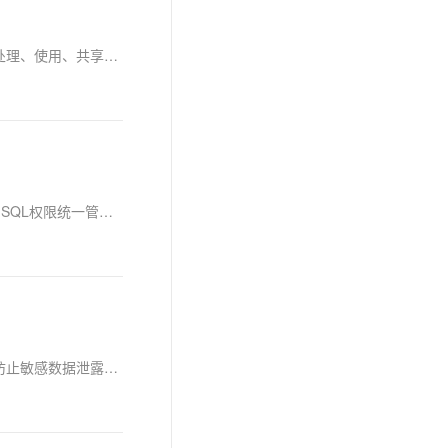
息提取
与 AI 智能体进行实时音视频通话
数据安全远不止防火墙和杀毒软件，而是贯穿数据从产生到销毁的全过程。本文详解数据全生命周期保护，涵盖数据产生、存储、传输、处理、使用、共享、归档与销毁七大阶段，剖析各环节风险与防护要点，帮助企业构建系统性防护体系，真正守住数据安全底线。
从文本、图片、视频中提取结构化的属性信息
构建支持视频理解的 AI 音视频实时通话应用
t.diy 一步搞定创意建站
构建大模型应用的安全防护体系
通过自然语言交互简化开发流程,全栈开发支持
通过阿里云安全产品对 AI 应用进行安全防护
Dataphin数据服务推出行级权限管控功能，解决传统权限管理中用户权限分散、管控复杂等问题。支持直连与代理双模式访问，实现API与SQL权限统一管理，满足金融、零售、医疗等行业对数据访问的精细化控制需求。通过动态权限决策引擎和自动化继承体系，确保数据安全且提升应用开发效率。
权限分级看板管理通过科学划分用户角色与数据访问权限，实现企业数据的安全控制与高效可视化。它确保不同层级员工获取所需信息，防止敏感数据泄露，提升协作效率和系统安全性。结合RBAC等模型及审计机制，助力企业实现精细化数据治理。