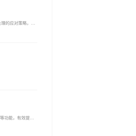
代购系统面临欧盟GDPR与中国《数据安全法》双重合规挑战。本文从法律框架、合规要点、技术工具与操作流程四方面，解析跨境数据处理的应对策略，助力企业实现安全合规的数据跨境流动。
区块链技术在电商API中的应用，为数据安全与交易透明提供了新方案。通过数据加密、分布式存储、智能合约管理、商品溯源及实时结算等功能，有效提升电商数据安全性与交易可信度。然而，技术成熟度、隐私保护和监管合规等挑战仍需克服。未来，随着物联网、大数据等技术融合及政策支持，区块链将在电商领域发挥更大潜力，推动行业智能化发展。