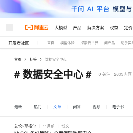
大模型
产品
解决方案
权益
定价
开发者社区
首页
模型体验
探索云世界
问产品
动手实
大模型
产品
解决方案
权益
定价
云市场
伙伴
服务
了解阿里云
精选产品
精选解决方案
普惠上云
产品定价
精选商城
成为销售伙伴
售前咨询
为什么选择阿里云
千问AI平台
首页
标签
数据安全中心
了解云产品的定价详情
大模型服务平台百炼
千问办公，解锁你的工作
普惠上云 官方力荐
分销伙伴
在线服务
网站建设
什么是云计算
大
# 数据安全中心 #
大模型服务与应用平台
企业级Agent产品，直接
云服务器38元/年起，超
0
关注
2603内容
咨询伙伴
多端小程序
技术领先
云上成本管理
售后服务
轻量应用服务器
Agency Agents：拥
官方推荐返现计划
大模型
精选产品
精选解决方案
Salesforce 国际版订阅
稳定可靠
管理和优化成本
推荐新用户得奖励，单订单
销售伙伴合作计划
自助服务
友盟天域
安全合规
人工智能与机器学习
AI
文本生成
云数据库 RDS
HappyHorse 打造一
云工开物
无影生态合作计划
在线服务
观测云
分析师报告
高校专属算力普惠，学生认
最新
热门
文章
问答
视频
电子书
计算
互联网应用开发
Qwen3.8-Max
HOT
Salesforce On Alibaba C
工单服务
Tuya 物联网平台阿里云
研究报告与白皮书
人工智能平台 PAI
快速拥有专属 OpenClaw
大模
Consulting Partner 合
大数据
容器
智能体时代全能旗舰模型
免费试用
短信专区
一站式AI开发、训练和推
艾伦~耶格尔
|
11月前
|
博文
蓝凌 OA
AI 大模型销售与服务生
现代化应用