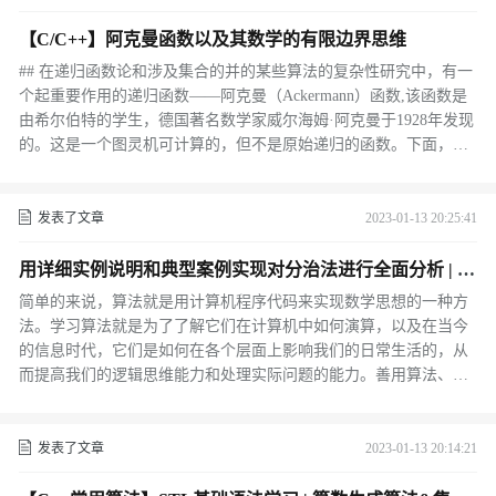
【C/C++】阿克曼函数以及其数学的有限边界思维
## 在递归函数论和涉及集合的并的某些算法的复杂性研究中，有一
个起重要作用的递归函数——阿克曼（Ackermann）函数,该函数是
由希尔伯特的学生，德国著名数学家威尔海姆·阿克曼于1928年发现
的。这是一个图灵机可计算的，但不是原始递归的函数。下面，我
们介绍这个经典的递归函数，并给出其相应的计算过程。
发表了文章
2023-01-13 20:25:41
用详细实例说明和典型案例实现对分治法进行全面分析 | C
++
简单的来说，算法就是用计算机程序代码来实现数学思想的一种方
法。学习算法就是为了了解它们在计算机中如何演算，以及在当今
的信息时代，它们是如何在各个层面上影响我们的日常生活的，从
而提高我们的逻辑思维能力和处理实际问题的能力。善用算法、巧
用算法，是培养程序设计逻辑的重中之重，许多实际的问题都可用
多个可行的算法来解决， 但是要从中找出最优的解决算法却是一项
挑战。
发表了文章
2023-01-13 20:14:21