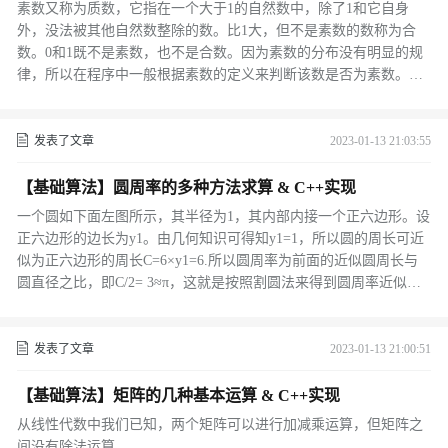
素数又称为质数，它指在一个大于1的自然数中，除了1和它自身
外，没法被其他自然数整除的数。比1大，但不是素数的数称为合
数。0和1既不是素数，也不是合数。因为素数的分布没有明显的规
律，所以在程序中一般根据素数的定义来判断该数是否为素数。例
如哥德巴赫猜想:哥德巴赫通过大量的数据猜测，所有不小于6的偶
数，都可以表示为两个奇素数之和。后人将其称之为“1+1”。并且，
对于每个不小于9的奇数，都可以表示为三个奇素数之和。
发表了文章
2023-01-13 21:03:55
【基础算法】圆周率的多种方法求算 & C++实现
一个圆如下面左图所示，其半径为1，其内部内接一个正六边形。设
正六边形的边长为y1。由几何知识可得知y1=1，所以圆的周长可近
似为正六边形的周长C=6×y1=6.所以圆周率为前面的近似圆周长与
圆直径之比，即C/2= 3≈π，这就是按照割圆法来得到圆周率近似值
的方法。
发表了文章
2023-01-13 21:00:51
【基础算法】矩阵的几种基本运算 & C++实现
从线性代数中我们已知，两个矩阵可以进行加减乘运算，但矩阵之
间没有除法运算。