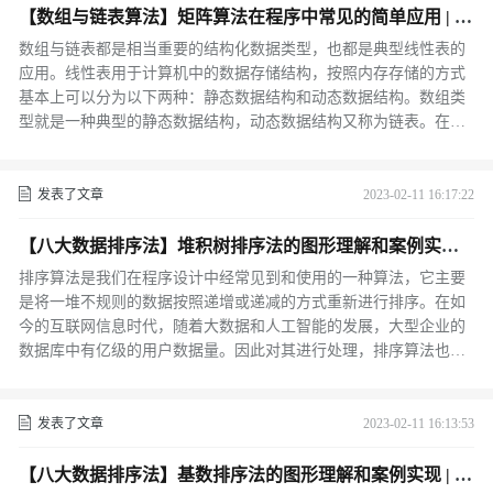
中，这其中就涉及到了今天要讲的查找算法。
【数组与链表算法】矩阵算法在程序中常见的简单应用 | C
++
数组与链表都是相当重要的结构化数据类型，也都是典型线性表的
应用。线性表用于计算机中的数据存储结构，按照内存存储的方式
基本上可以分为以下两种：静态数据结构和动态数据结构。数组类
型就是一种典型的静态数据结构，动态数据结构又称为链表。在我
前面的算法系列文章都细致的对二者的使用方法做过讲解。
发表了文章
2023-02-11 16:17:22
【八大数据排序法】堆积树排序法的图形理解和案例实现 |
C++
排序算法是我们在程序设计中经常见到和使用的一种算法，它主要
是将一堆不规则的数据按照递增或递减的方式重新进行排序。在如
今的互联网信息时代，随着大数据和人工智能的发展，大型企业的
数据库中有亿级的用户数据量。因此对其进行处理，排序算法也就
成为了其中必不可缺的步骤之一。
发表了文章
2023-02-11 16:13:53
【八大数据排序法】基数排序法的图形理解和案例实现 | C