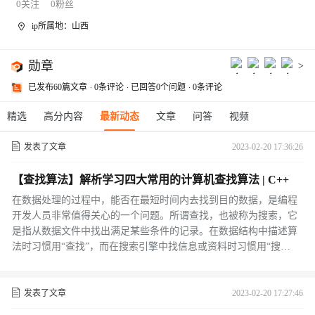
0
关注
0
粉丝
ip所属地：山西
勋章
>
已发布60篇文章
0条评论
已回答0个问题
0条评论
精选
高分内容
最新动态
文章
问答
视频
发表了文章
2023-02-20 17:36:26
【查找算法】解析学习四大常用的计算机查找算法 | C++
在数据处理的过程中，能否在最短时间内去找到目的数据，是编程
开发人员非常值得关心的一个问题。所谓查找，也被称为搜索，它
是指从数据文件中找出满足某些条件的记录。在数据结构中描述算
法时习惯用“查找”，而在搜索引擎中找信息或资料时习惯用“搜
索”。我们在电话簿中查找某人的电话号码，电话簿就像是数据文件
库，而姓名就是去查找电话号码的键值。我们经常使用的搜索引擎
所设计的Spider程序(网页抓取程序爬虫)会主动经由网站上的超链接
发表了文章
2023-02-20 17:27:46
“爬行”到另一个网站，搜集每个网站上的信息并且收录到数据库