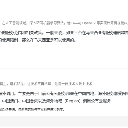
Deepseek-v4-pro
HappyHors
同享
万小智 AI 建站低至 15元/月
Qoder CN
AI 短剧/漫剧
云原生数据库 
快递物流查询
WordPress
成为服务伙
高校合作
点，立即开启云上创新
覆盖公网/内网、递归/权威、移动APP等全场景解析服务
送.CN域名，送备案服务码
基于千问大模型等，支持代码智能生成、研发智能问答
AI助力短剧
态智能体模型
旗舰 MoE 大模型，百万上下文与顶尖推理能力
图生视频，流
Ubuntu
服务生态伙伴
云工开物
企业应用
Works
Night Plan 支持 Qwen 3.8-Max
云原生大数据计算服务 MaxCompute
AI 办公
容器服务 Kub
NEW
GLM-5.2
Wan2.7-T
Red Hat
30+ 款产品免费体验
Data Agent 驱动的一站式 Data+AI 开发治理平台
夜间 5 折，Qwen/Meoo/TokenPlan 客户专享
面向分析的企业级SaaS模式云数据仓库
AI智能应用
提供一站式管
科研合作
视觉 Coding、空间感知、多模态思考等全面升级
1M上下文，专为长程任务能力而生
台的服务范围和相关政策。一般来说，如果平台在马来西亚有服务器部署
ERP
堂（旗舰版）
SUSE
智能客服
的使用限制，那么在马来西亚是可以使用的。
CRM
防护产品
2个月
自动承接线索
建站小程序
OA 办公系统
AI 应用构建
大模型原生
力提升
财税管理
模板建站
Qoder
大模型服务平台百炼-应用模版
HOT
NEW
面向真实软件
个人版上线、团队版降价；千问3.8-Max首发发尝鲜
丰富多元化的应用模版和解决方案
400电话
定制建站
dn博主，座右铭是：让技术不再枯燥，让每一位技术人爱上技术
万有无界
大模型服务平台百炼-智能体
方案
广告营销
模板小程序
的模型效果
灵活可视化地构建企业级 Agent
海外调用。主要是由于目前公有云服务部署在中国内地，海外服务器受网
定制小程序
中国澳门、中国台湾以及海外地域（Region）调用公有云服务
秒悟
人工智能平台 PAI
APP 开发
云端极速 AI 
新一代 AI 视频生成模型，深度适配广告营销等场景
AI Native 的算法工程平台，一站式完成建模、训练、推理服务部署
建站系统