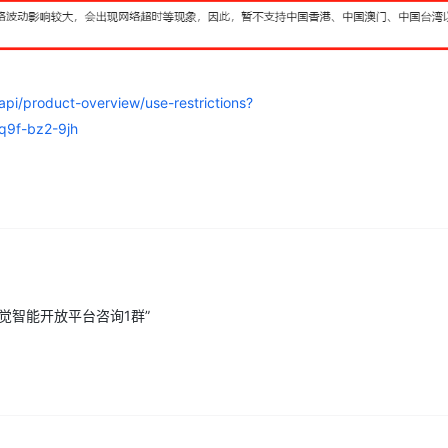
AI 应用
10分钟微调：让0.6B模型媲美235B模
多模态数据信
型
依托云原生高可用架构,实现Dify私有化部署
用1%尺寸在特定领域达到大模型90%以上效果
iapi/product-overview/use-restrictions?
一个 AI 助手
超强辅助，Bol
q9f-bz2-9jh
即刻拥有 DeepSeek-R1 满血版
在企业官网、通讯软件中为客户提供 AI 客服
多种方案随心选，轻松解锁专属 DeepSeek
觉智能开放平台咨询1群”