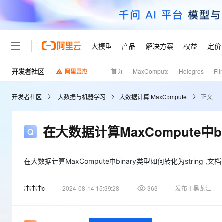
大模型
产品
解决方案
权益
定价
开发者社区
首页
MaxCompute
Hologres
Fli
大模型
产品
解决方案
权益
定价
云市场
伙伴
服务
了解阿里云
精选产品
精选解决方案
普惠上云
产品定价
精选商城
成为销售伙伴
售前咨询
为什么选择阿里云
千问AI平台
开发者社区
大数据与机器学习
大数据计算 MaxCompute
正文
了解云产品的定价详情
大模型服务平台百炼
千问办公，解锁你的工作
普惠上云 官方力荐
分销伙伴
在线服务
网站建设
什么是云计算
大
大模型服务与应用平台
企业级Agent产品，直接
云服务器38元/年起，超
咨询伙伴
多端小程序
技术领先
在大数据计算MaxCompute中bi
云上成本管理
售后服务
轻量应用服务器
Agency Agents：拥
官方推荐返现计划
大模型
精选产品
精选解决方案
Salesforce 国际版订阅
稳定可靠
管理和优化成本
推荐新用户得奖励，单订单
销售伙伴合作计划
自助服务
友盟天域
安全合规
人工智能与机器学习
AI
在大数据计算MaxCompute中binary类型如何转化为string
文本生成
云数据库 RDS
HappyHorse 打造一
云工开物
无影生态合作计划
在线服务
观测云
分析师报告
高校专属算力普惠，学生认
计算
互联网应用开发
Qwen3.8-Max
冲冲冲c
2024-08-14 15:39:28
363
发布于黑龙江
HOT
Salesforce On Alibaba C
工单服务
Tuya 物联网平台阿里云
研究报告与白皮书
人工智能平台 PAI
快速拥有专属 OpenClaw
大模
Consulting Partner 合
大数据
容器
智能体时代全能旗舰模型
免费试用
短信专区
一站式AI开发、训练和推
蓝凌 OA
AI 大模型销售与服务生
现代化应用