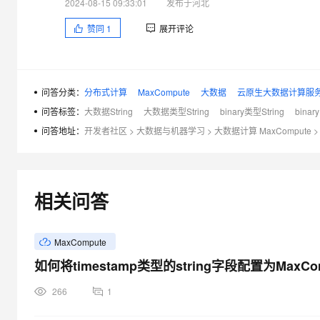
2024-08-15 09:33:01
发布于河北
赞同
1
展开评论
问答分类：
分布式计算
MaxCompute
大数据
云原生大数据计算服务 M
问答标签：
大数据String
大数据类型String
binary类型String
binary
问答地址：
开发者社区
>
大数据与机器学习
>
大数据计算 MaxCompute
>
相关问答
MaxCompute
如何将timestamp类型的string字段配置为Max
266
1