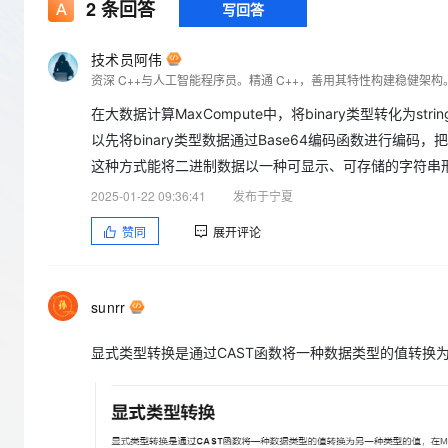
存储
天池大赛
2
条回答
写回答
Qwen3.7-Plus
云解析DNS
解决方案免费试用 新老
电子合同
最高领取价值200元试用
能看、能想、能动手的多模
安全
网络与CDN
AI 算法大赛
畅捷通
技术员阿伟
大数据开发治理平台 Data
AI 产品 免费试用
网络
安全
云开发大赛
Qwen3-VL-Plus
Tableau 订阅
1亿+ 大模型 tokens 和 
在大数据计算MaxCompute中，将binary类型转化
可观测
入门学习赛
中间件
AI空中课堂在线直播课
云防火墙
140+云产品 免费试用
以先将binary类型数据通过Base64编码函数进行编码，把
上云与迁云
云原生的云上边界网络安全
产品新客免费试用，最长1
数据库
这种方式能将二进制数据以一种可显示、可存储的字符串形式
生态解决方案
大模型服务
2025-01-22 09:36:41
发布于宁夏
企业出海
大模型ACA认证体验
大数据计算
助力企业全员 AI 认知与能
行业生态解决方案
赞同
展开评论
千问AI平台-Token Plan
政企业务
媒体服务
开发者生态解决方案
企业服务与云通信
千问AI平台-模型体验
AI 开发和 AI 应用解决
sunrr
在线体验全尺寸、多种模态
域名与网站
显式类型转换是通过CAST函数将一种数据类型的值转换为另
Happy 系列大模型
终端用户计算
Serverless
开发工具