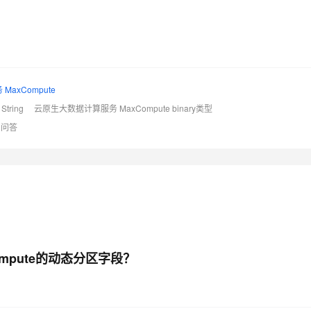
axCompute
 String
云原生大数据计算服务 MaxCompute binary类型
问答
Compute的动态分区字段？