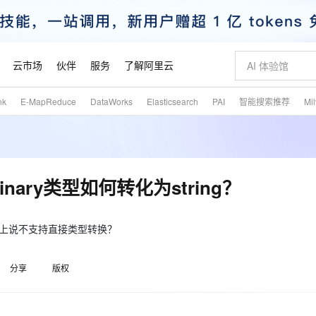
云市场
伙伴
服务
了解阿里云
nk
E-MapReduce
DataWorks
Elasticsearch
PAI
智能搜索推荐
Mi
AI 特惠
数据与 API
成为产品伙伴
企业增值服务
最佳实践
价格计算器
AI 场景体
基础软件
产品伙伴合
阿里云认证
市场活动
配置报价
大模型
自助选配和估算价格
新方式
睿译宝，AI翻译排版一步到位
智启 AI 普惠权益
产品生态集成认证中心
企业支持计划
云上春晚
域名与网站
千问官方 MaaS 平台，为开发者和 Agent 而生，新用户赠送 1 亿 + tokens 额度
Qwen Aud
AI Coding
阿里云Maa
2026 阿里云
云服务器 E
为企业打
数据集
Windows
大模型认证
模型
NEW
NEW
交付可用成果
值低价云产品抢先购
上传文档即自动完成翻译和格式还原
至高享 1亿+免费 tokens，加速 Al 应用落地
提供智能易用的域名与建站服务
智能编程，一键
安全可靠、
产品生态伙伴
专家技术服务
云上奥运之旅
弹性计算合作
阿里云中企出
手机三要素
宝塔 Linux
全部认证
nary类型如何转化为string？
价格优势
有专属领域专家
GLM-5.2：长任务时代开源旗舰模型
阿里云 OPC 创新助力计划
千问大模型
即刻拥有 DeepS
AI 电商营销
对象存储 O
大模型
产品生态伙伴工作台
企业增值服务台
云栖战略参考
云存储合作计
云栖大会
身份实名认证
CentOS
训练营
推动算力普惠，释放技术红利
最高返9万
多领域专家智能体,一键组建 AI 虚拟交付团队
快速构建应用程序和网站，即刻迈出上云第一步
至高百万元 Token 补贴，加速一人公司成长
多元化、高性能、安全可靠的大模型服务
真正可用的 1M 上下文,一次完成代码全链路开发
轻松解锁专属 Dee
从图文生成到
云上的中国
数据库合作计
活动全景
短信
Docker
 ,文档上说不支持直接类型转换？
图片和
站式影视创作平台
Hermes Agent，打造自进化智能体
Token Plan 模型订阅计划
数字证书管理服务（原SSL证书）
5 分钟轻松部署
AI 广告创作
无影云电脑
企业成长
NEW
信息公告
看见新力量
云网络合作计
OCR 文字识别
JAVA
证享300元代金券
可视化编排打通从文字构思到成片全链路闭环
全托管，含MySQL、PostgreSQL、SQL Server、MariaDB多引擎
自主进化，持久记忆，越用越聪明
Qwen3.8-Max 首发尝鲜，限时加量 10 倍，夜间低至2折
实现全站HTTPS，呈现可信的WEB访问
图文、视频一
随时随地安
魔搭 Mode
Kimi-K3
HappyHors
分享
版权
NEW
loud
服务实践
官网公告
金融模力时刻
Salesforce O
版
发票查验
全能环境
Claude Code + GStack 打造工程团队
千问办公，限时限量积分加倍
Qoder
低代码高效构
AI 建站
短信服务
型
NEW
作计划
Kimi 最新旗舰模型，长程编程与推理利器
让文字生成流
计划
创新中心
魔搭 ModelSc
健康状态
理服务
让AI从“聊天伙伴”进化为能干活的“数字员工”
安装技能 GStack，拥有专属 AI 工程团队
你的AI工作搭子，覆盖日常办公高频场景
面向真实软件的智能体编程平台
0 代码专业建
客户案例
天气预报查询
操作系统
态合作计划