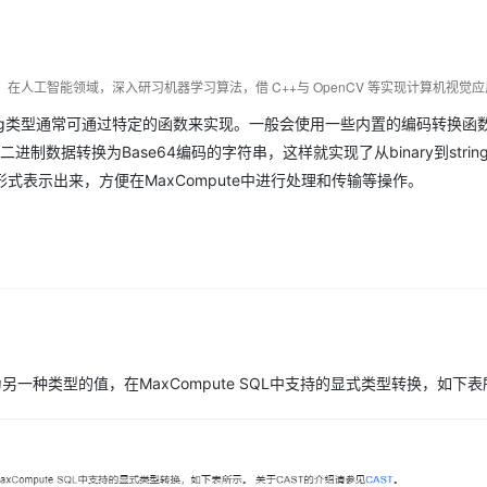
Deepseek-v4-pro
HappyHors
同享
万小智 AI 建站低至 15元/月
Qoder CN
AI 短剧/漫剧
云原生数据库 
快递物流查询
WordPress
成为服务伙
高校合作
点，立即开启云上创新
覆盖公网/内网、递归/权威、移动APP等全场景解析服务
送.CN域名，送备案服务码
基于千问大模型等，支持代码智能生成、研发智能问答
AI助力短剧
态智能体模型
旗舰 MoE 大模型，百万上下文与顶尖推理能力
图生视频，流
Ubuntu
服务生态伙伴
云工开物
企业应用
Works
Night Plan 支持 Qwen 3.8-Max
云原生大数据计算服务 MaxCompute
AI 办公
容器服务 Kub
NEW
GLM-5.2
Wan2.7-T
Red Hat
30+ 款产品免费体验
Data Agent 驱动的一站式 Data+AI 开发治理平台
夜间 5 折，Qwen/Meoo/TokenPlan 客户专享
面向分析的企业级SaaS模式云数据仓库
AI智能应用
提供一站式管
科研合作
视觉 Coding、空间感知、多模态思考等全面升级
1M上下文，专为长程任务能力而生
为string类型通常可通过特定的函数来实现。一般会使用一些内置的编码转换
ERP
堂（旗舰版）
SUSE
智能客服
二进制数据转换为Base64编码的字符串，这样就实现了从binary到stri
CRM
防护产品
2个月
自动承接线索
表示出来，方便在MaxCompute中进行处理和传输等操作。
建站小程序
OA 办公系统
AI 应用构建
大模型原生
力提升
财税管理
模板建站
Qoder
大模型服务平台百炼-应用模版
HOT
NEW
面向真实软件
个人版上线、团队版降价；千问3.8-Max首发发尝鲜
丰富多元化的应用模版和解决方案
400电话
定制建站
万有无界
大模型服务平台百炼-智能体
方案
广告营销
模板小程序
的模型效果
灵活可视化地构建企业级 Agent
定制小程序
一种类型的值，在MaxCompute SQL中支持的显式类型转换，如下
秒悟
人工智能平台 PAI
APP 开发
云端极速 AI 
新一代 AI 视频生成模型，深度适配广告营销等场景
AI Native 的算法工程平台，一站式完成建模、训练、推理服务部署
建站系统