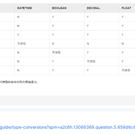
AI 应用
10分钟微调：让0.6B模型媲美235B模
多模态数据信
型
依托云原生高可用架构,实现Dify私有化部署
用1%尺寸在特定领域达到大模型90%以上效果
一个 AI 助手
超强辅助，Bol
即刻拥有 DeepSeek-R1 满血版
在企业官网、通讯软件中为客户提供 AI 客服
多种方案随心选，轻松解锁专属 DeepSeek
er-guide/type-conversions?spm=a2c6h.13066369.question.5.656d