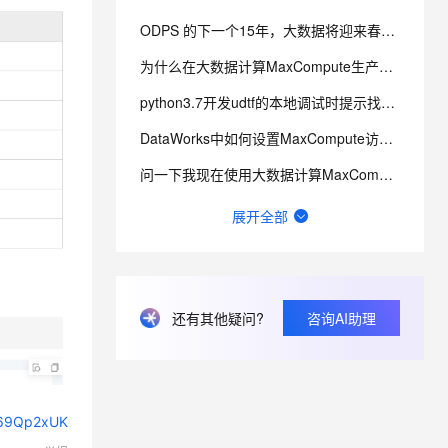
ODPS 的下一个15年，大数据将迎来春天还是寒冬？
息提取
与 AI 智能体进行实时音视频通话
为什么在大数据计算MaxCompute生产环境的结果中看到，所有的除零的结果都变成了NULL？
从文本、图片、视频中提取结构化的属性信息
构建支持视频理解的 AI 音视频实时通话应用
python3.7开发udtf的本地调试时提示找不到pyou的问题
t.diy 一步搞定创意建站
构建大模型应用的安全防护体系
DataWorks中如何设置MaxCompute访问OSS的权限？
通过自然语言交互简化开发流程,全栈开发支持
通过阿里云安全产品对 AI 应用进行安全防护
问一下我现在使用大数据计算MaxCompute，容量不足，申请了存储空间，发给我一个tenanid?
大数据计算MaxCompute ODPS-0010000:System internal这个怎么办？
展开全部
在大数据计算MaxCompute中，有没有for循环类似的函数？
比如我有大数据计算MaxCompute我有一个表存 配置天数 days，这个可以实现吗？
还有其他疑问?
咨询AI助理
关于优化AI交互策略的改进建议——基于用户分层实现工具价值与体验平衡
大数据计算MaxCompute这种mapjoin构建hash table时间很长，有什么优化方向吗?
6c69Qp2xUK