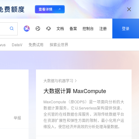
文档
备案
控制台
注册
登录
lvus
DataV
免费试用
探索云世界
验
作计划
器
AI 活动
专业服务
服务伙伴合作计划
开发者社区
加入我们
产品动态
服务平台百炼
阿里云 OPC 创新助力计划
一站式生成采购清单，支持单品或批量购买
io：打造专属 AI 语音助手
S产品伙伴计划（繁花）
峰会
CS
造的大模型服务与应用开发平台
一句话生成原生可编辑精美 PPT 文稿
AI 生产力先锋
Al MaaS 服务伙伴赋能合作
域名
博文
Careers
至高可申请百万元
Qwen3.8-Max 模型上线
开启高性价比 AI 编程新体验
弹性可伸缩的云计算服务
Qwen-Audio-3.0-Realtime 端到端实时语音角色扮演
输入一句话想法, 轻松生成专业的 PPT
先锋实践拓展 AI 生产力的边界
Token 补贴，五大权
计划
海大会
伙伴信用分合作计划
商标
问答
社会招聘
大数据与机器学习
益加速 OPC 成功
eek-V4-Pro
SS
一键部署幻兽帕鲁游戏服务器
飞天发布时刻
HOT
Open Search 向量检索版支
划
备案
电子书
校园招聘
大数据计算 MaxCompute
pSeek-V4-Pro
视频创作，一键激活电商全链路生产力
稳定、安全、高性价比、高性能的云存储服务
一键购买专属联机服务器，轻松开启游戏
所见，即是所愿
持视频检索 Pipeline 功能
更多支持
划
公司注册
镜像站
视频生成
语音识别与合成
MaxCompute（原ODPS）是一项面向分析的大
专属 QwenPaw
漫剧工坊：一站式动画创作平台
AI 实训营
HOT
应用身份服务 (IDaaS)
合作伙伴培训与认证
数据计算服务，它以Serverless架构提供快速、
划
上云迁移
站生成，高效打造优质广告素材
全接入的云上超级电脑
从聊天伙伴进化为能主动干活的本地数字员工
快速生产连贯的高质量长漫剧
从基础到进阶，Agent 创客手把手教你
OpenClaw 管理能力上线
全托管的在线数据仓库服务，消除传统数据平台
lScope
我要反馈
e-1.1-T2V
Qwen3-TTS-Flash
举报
查询合作伙伴
在资源扩展性和弹性方面的限制，最小化用户运
n Alibaba Cloud ISV 合作
代维服务
建企业门户网站
10 分钟搭建微信、支付宝小程序
MaxCompute MaxFrame 提
畅细腻的高质量视频
离线语音合成大模型，多语言方言自适应，低延迟高稳定
维投入，使您经济并高效的分析处理海量数据。
创新加速
ope
登录合作伙伴管理后台
我要建议
站，无忧落地极速上线
以可视化方式快速构建移动和 PC 门户网站
国内短信简单易用，安全可靠，秒级触达，全球覆盖200+国家和地区。
高效部署网站，快速应用到小程序
供自动弹性内存功能