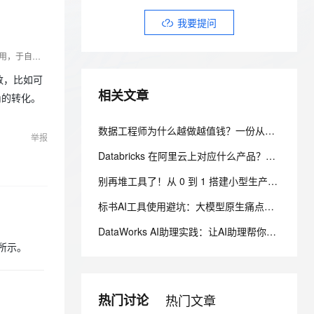
安全
我要投诉
e-1.1-I2V
Cosyvoice-V3-Flash
PolarDB
上云场景组合购
Milvus 弹性伸缩功能新增节
伴
我要提问
漫剧创作，剧本、分镜、视频高效生成
100%兼容MySQL、PostgreSQL，兼容Oracle，支持集中和分布式
覆盖90%+业务场景，专享组合折扣价
点支持范围
畅自然，细节丰富
高表现力语音合成大模型，语音克隆听感自然
VPN
ernetes 版 ACK
云聚AI 严选权益
AI 原生数据库服务发布
资深 C++与人工智能程序员。精通 C++，善用其特性构建稳健架构。在人工智能领域，深入研习机器学习算法，借 C++与 OpenCV 等实现计算机视觉应用，于自然语言处理构建文本处理引擎。以敏锐洞察探索技术融合边界，用代码塑造智能未来。
SSL 证书
2V
Fun-ASR
，一键激活高效办公新体验
理容器应用的 K8s 服务
精选AI产品，从模型到应用全链提效
Agent 数据网关
文戏情感细腻自然，动作戏激烈拳拳到肉，实现更强表演能力
支持中英文自由切换，具备更强的噪声鲁棒性
函数，比如可
堡垒机
相关文章
AI 用量加速计划
ng的转化。
云原生数据库 PolarDB
防火墙
、识别商机，让客服更高效、服务更出色。
新老同享，达量后返
Agentic Database 发布
数据工程师为什么越做越值钱？一份从入门到高级的数据工程技能树、项目实战与简历升级指南
主机安全
应用
举报
Databricks 在阿里云上对应什么产品？AnalyticDB MySQL 湖仓版对标方案（含 DDI 停服说明）
千问办公
NEW
AI 应用及服务市场
的智能体编程平台
一站式AI生产力平台
别再堆工具了！从 0 到 1 搭建小型生产级数据平台，只需要这份落地清单
AI 应用
标书AI工具使用避坑：大模型原生痛点背后的合规风险与注意事项
伶鹊
企业级人与Agent协作平台，接入和调度多个数字员工
智能客服平台，对话机器人、对话分析、智能外呼
大模型
DataWorks AI助理实践：让AI助理帮你做代码评审
表所示。
大模型服务平台百炼 - 全妙
自然语言处理
应用创作平台
多模态内容创作工具，已接入 DeepSeek
数据标注
热门讨论
热门文章
机器学习