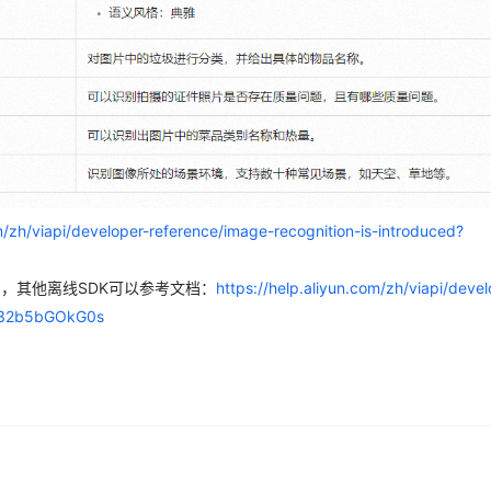
AI 应用
10分钟微调：让0.6B模型媲美235B模
多模态数据信
型
依托云原生高可用架构,实现Dify私有化部署
用1%尺寸在特定领域达到大模型90%以上效果
一个 AI 助手
超强辅助，Bol
即刻拥有 DeepSeek-R1 满血版
在企业官网、通讯软件中为客户提供 AI 客服
多种方案随心选，轻松解锁专属 DeepSeek
om/zh/viapi/developer-reference/image-recognition-is-introduced?
用，其他离线SDK可以参考文档：
https://help.aliyun.com/zh/viapi/devel
7632b5bGOkG0s