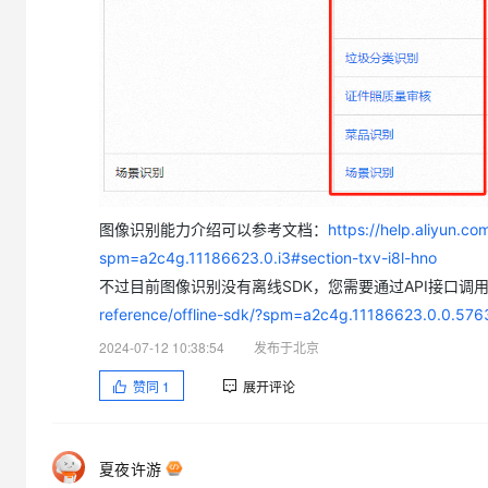
大模型解决方案
迁移与运维管理
快速部署 Dify，高效搭建 
专有云
10 分钟在聊天系统中增加
图像识别能力介绍可以参考文档：
https://help.aliyun.c
spm=a2c4g.11186623.0.i3#section-txv-i8l-hno
不过目前图像识别没有离线SDK，您需要通过API接口调
reference/offline-sdk/?spm=a2c4g.11186623.0.0.5
2024-07-12 10:38:54
发布于北京
赞同
1
展开评论
夏夜许游