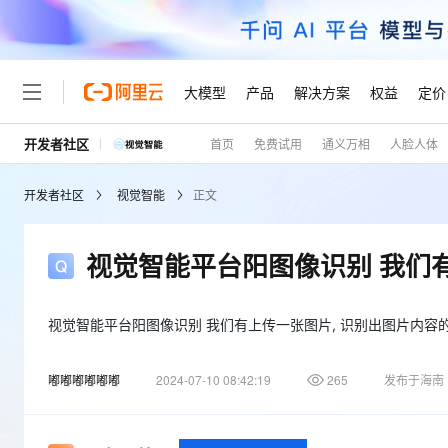
大模型
产品
解决方案
权益
定价
开发者社区
首页
免费试用
通义万相
人脸人体
大模型
产品
解决方案
权益
定价
云市场
伙伴
服务
了解阿里云
精选产品
精选解决方案
普惠上云
产品定价
精选商城
成为销售伙伴
售前咨询
为什么选择阿里云
千问AI平台
开发者社区
视觉智能
正文
了解云产品的定价详情
大模型服务平台百炼
千问办公，解锁你的工作
普惠上云 官方力荐
分销伙伴
在线服务
网站建设
什么是云计算
大
大模型服务与应用平台
企业级Agent产品，直接
云服务器38元/年起，超
咨询伙伴
多端小程序
技术领先
视觉智能平台阳图像识别 我们有
云上成本管理
售后服务
轻量应用服务器
Agency Agents：拥
官方推荐返现计划
大模型
精选产品
精选解决方案
Salesforce 国际版订阅
稳定可靠
管理和优化成本
推荐新用户得奖励，单订单
销售伙伴合作计划
自助服务
友盟天域
安全合规
人工智能与机器学习
AI
视觉智能平台阳图像识别 我们有上传一张图片, 识别出图片内容的
文本生成
云数据库 RDS
HappyHorse 打造一
云工开物
无影生态合作计划
在线服务
观测云
分析师报告
高校专属算力普惠，学生认
计算
互联网应用开发
Qwen3.8-Max
嘟嘟嘟嘟嘟嘟
2024-07-10 08:42:19
265
发布于海南
HOT
Salesforce On Alibaba C
工单服务
Tuya 物联网平台阿里云
研究报告与白皮书
人工智能平台 PAI
快速拥有专属 OpenClaw
大模
Consulting Partner 合
大数据
容器
智能体时代全能旗舰模型
免费试用
短信专区
一站式AI开发、训练和推
蓝凌 OA
AI 大模型销售与服务生
现代化应用