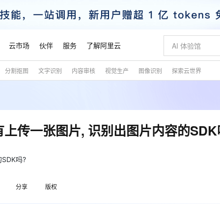
云市场
伙伴
服务
了解阿里云
分割抠图
文字识别
内容审核
视觉生产
图像识别
探索云世界
AI 特惠
数据与 API
成为产品伙伴
企业增值服务
最佳实践
价格计算器
AI 场景体
基础软件
产品伙伴合
阿里云认证
市场活动
配置报价
大模型
自助选配和估算价格
新方式
睿译宝，AI翻译排版一步到位
智启 AI 普惠权益
产品生态集成认证中心
企业支持计划
云上春晚
域名与网站
千问官方 MaaS 平台，为开发者和 Agent 而生，新用户赠送 1 亿 + tokens 额度
Qwen Aud
AI Coding
阿里云Maa
2026 阿里云
云服务器 E
为企业打
数据集
Windows
大模型认证
模型
NEW
NEW
交付可用成果
值低价云产品抢先购
上传文档即自动完成翻译和格式还原
至高享 1亿+免费 tokens，加速 Al 应用落地
提供智能易用的域名与建站服务
智能编程，一键
安全可靠、
产品生态伙伴
专家技术服务
云上奥运之旅
弹性计算合作
阿里云中企出
手机三要素
宝塔 Linux
全部认证
上传一张图片, 识别出图片内容的SDK
价格优势
有专属领域专家
GLM-5.2：长任务时代开源旗舰模型
阿里云 OPC 创新助力计划
千问大模型
即刻拥有 DeepS
AI 电商营销
对象存储 O
大模型
产品生态伙伴工作台
企业增值服务台
云栖战略参考
云存储合作计
云栖大会
身份实名认证
CentOS
训练营
推动算力普惠，释放技术红利
最高返9万
多领域专家智能体,一键组建 AI 虚拟交付团队
快速构建应用程序和网站，即刻迈出上云第一步
至高百万元 Token 补贴，加速一人公司成长
多元化、高性能、安全可靠的大模型服务
真正可用的 1M 上下文,一次完成代码全链路开发
轻松解锁专属 Dee
从图文生成到
云上的中国
数据库合作计
活动全景
短信
Docker
SDK吗?
图片和
站式影视创作平台
Hermes Agent，打造自进化智能体
Token Plan 模型订阅计划
数字证书管理服务（原SSL证书）
5 分钟轻松部署
AI 广告创作
无影云电脑
企业成长
NEW
信息公告
看见新力量
云网络合作计
OCR 文字识别
JAVA
证享300元代金券
可视化编排打通从文字构思到成片全链路闭环
全托管，含MySQL、PostgreSQL、SQL Server、MariaDB多引擎
自主进化，持久记忆，越用越聪明
Qwen3.8-Max 首发尝鲜，限时加量 10 倍，夜间低至2折
实现全站HTTPS，呈现可信的WEB访问
图文、视频一
随时随地安
魔搭 Mode
Kimi-K3
HappyHors
分享
版权
NEW
loud
服务实践
官网公告
金融模力时刻
Salesforce O
版
发票查验
全能环境
Claude Code + GStack 打造工程团队
千问办公，限时限量积分加倍
Qoder
低代码高效构
AI 建站
短信服务
型
NEW
作计划
Kimi 最新旗舰模型，长程编程与推理利器
让文字生成流
计划
创新中心
魔搭 ModelSc
健康状态
理服务
让AI从“聊天伙伴”进化为能干活的“数字员工”
安装技能 GStack，拥有专属 AI 工程团队
你的AI工作搭子，覆盖日常办公高频场景
面向真实软件的智能体编程平台
0 代码专业建
客户案例
天气预报查询
操作系统
态合作计划