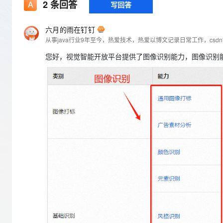
存储
天池大赛
2
条回答
写回答
Qwen3.7-Plus
云解析DNS
解决方案免费试用 新老
电子合同
最高领取价值200元试用
能看、能想、能动手的多模
安全
网络与CDN
AI 算法大赛
畅捷通
六月的雨在钉钉
大数据开发治理平台 Data
AI 产品 免费试用
网络
从事java行业9年至今，热爱技术，热爱以博文记录日常工作，cs
安全
云开发大赛
Qwen3-VL-Plus
Tableau 订阅
1亿+ 大模型 tokens 和 
您好，视觉智能开放平台提供了图像识别能力，图像识别
可观测
入门学习赛
中间件
AI空中课堂在线直播课
云防火墙
140+云产品 免费试用
上云与迁云
云原生的云上边界网络安全
产品新客免费试用，最长1
数据库
生态解决方案
大模型服务
企业出海
大模型ACA认证体验
大数据计算
助力企业全员 AI 认知与能
行业生态解决方案
千问AI平台-Token Plan
政企业务
媒体服务
开发者生态解决方案
企业服务与云通信
千问AI平台-模型体验
AI 开发和 AI 应用解决
在线体验全尺寸、多种模态
域名与网站
Happy 系列大模型
终端用户计算
Serverless
开发工具