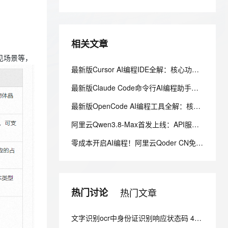
安全
我要投诉
e-1.1-I2V
Cosyvoice-V3-Flash
PolarDB
上云场景组合购
Milvus 弹性伸缩功能新增节
伴
漫剧创作，剧本、分镜、视频高效生成
100%兼容MySQL、PostgreSQL，兼容Oracle，支持集中和分布式
覆盖90%+业务场景，专享组合折扣价
点支持范围
畅自然，细节丰富
高表现力语音合成大模型，语音克隆听感自然
VPN
ernetes 版 ACK
云聚AI 严选权益
AI 原生数据库服务发布
SSL 证书
相关文章
2V
Fun-ASR
，一键激活高效办公新体验
理容器应用的 K8s 服务
精选AI产品，从模型到应用全链提效
Agent 数据网关
文戏情感细腻自然，动作戏激烈拳拳到肉，实现更强表演能力
支持中英文自由切换，具备更强的噪声鲁棒性
见场景等，
堡垒机
最新版Cursor AI编程IDE全解：核心功能与阿里云百炼Coding Plan、Token Plan接入教程
AI 用量加速计划
云原生数据库 PolarDB
防火墙
、识别商机，让客服更高效、服务更出色。
新老同享，达量后返
Agentic Database 发布
最新版Claude Code命令行AI编程助手全解：核心功能与阿里云百炼接入实战教程
主机安全
应用
最新版OpenCode AI编程工具全解：核心功能、多模型兼容与实战应用指南
千问办公
NEW
AI 应用及服务市场
阿里云Qwen3.8-Max首发上线：API服务与Token Plan同步开放全解析
的智能体编程平台
一站式AI生产力平台
零成本开启AI编程！阿里云Qoder CN免费社区版功能、额度规则全解析
AI 应用
伶鹊
企业级人与Agent协作平台，接入和调度多个数字员工
智能客服平台，对话机器人、对话分析、智能外呼
大模型
大模型服务平台百炼 - 全妙
自然语言处理
热门讨论
热门文章
应用创作平台
多模态内容创作工具，已接入 DeepSeek
数据标注
文字识别ocr中身份证识别响应状态码 463 什么意思？
机器学习