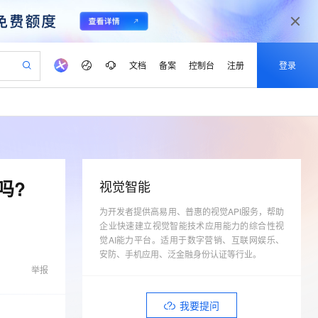
文档
备案
控制台
注册
登录
验
作计划
器
AI 活动
专业服务
服务伙伴合作计划
开发者社区
加入我们
产品动态
服务平台百炼
阿里云 OPC 创新助力计划
一站式生成采购清单，支持单品或批量购买
io：打造专属 AI 语音助手
S产品伙伴计划（繁花）
峰会
CS
造的大模型服务与应用开发平台
一句话生成原生可编辑精美 PPT 文稿
AI 生产力先锋
Al MaaS 服务伙伴赋能合作
域名
博文
Careers
至高可申请百万元
Qwen3.8-Max 模型上线
开启高性价比 AI 编程新体验
弹性可伸缩的云计算服务
Qwen-Audio-3.0-Realtime 端到端实时语音角色扮演
输入一句话想法, 轻松生成专业的 PPT
先锋实践拓展 AI 生产力的边界
Token 补贴，五大权
计划
海大会
伙伴信用分合作计划
商标
问答
社会招聘
吗?
视觉智能
益加速 OPC 成功
eek-V4-Pro
SS
一键部署幻兽帕鲁游戏服务器
飞天发布时刻
HOT
Open Search 向量检索版支
划
备案
电子书
校园招聘
pSeek-V4-Pro
视频创作，一键激活电商全链路生产力
为开发者提供高易用、普惠的视觉API服务，帮助
稳定、安全、高性价比、高性能的云存储服务
一键购买专属联机服务器，轻松开启游戏
所见，即是所愿
持视频检索 Pipeline 功能
更多支持
企业快速建立视觉智能技术应用能力的综合性视
划
公司注册
镜像站
视频生成
语音识别与合成
专属 QwenPaw
漫剧工坊：一站式动画创作平台
AI 实训营
觉AI能力平台。适用于数字营销、互联网娱乐、
HOT
应用身份服务 (IDaaS)
合作伙伴培训与认证
划
安防、手机应用、泛金融身份认证等行业。
上云迁移
站生成，高效打造优质广告素材
全接入的云上超级电脑
从聊天伙伴进化为能主动干活的本地数字员工
快速生产连贯的高质量长漫剧
从基础到进阶，Agent 创客手把手教你
OpenClaw 管理能力上线
lScope
我要反馈
e-1.1-T2V
Qwen3-TTS-Flash
举报
查询合作伙伴
n Alibaba Cloud ISV 合作
代维服务
建企业门户网站
10 分钟搭建微信、支付宝小程序
MaxCompute MaxFrame 提
畅细腻的高质量视频
离线语音合成大模型，多语言方言自适应，低延迟高稳定
创新加速
ope
登录合作伙伴管理后台
我要建议
站，无忧落地极速上线
以可视化方式快速构建移动和 PC 门户网站
国内短信简单易用，安全可靠，秒级触达，全球覆盖200+国家和地区。
高效部署网站，快速应用到小程序
供自动弹性内存功能
我要提问