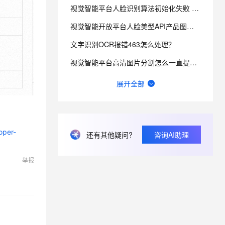
视觉智能平台人脸识别算法初始化失败 这种什么原因导致的？
视觉智能开放平台人脸美型API产品图像输入限制约束条件详细介绍
息提取
与 AI 智能体进行实时音视频通话
从文本、图片、视频中提取结构化的属性信息
构建支持视频理解的 AI 音视频实时通话应用
文字识别OCR报错463怎么处理？
t.diy 一步搞定创意建站
构建大模型应用的安全防护体系
视觉智能平台高清图片分割怎么一直提示15000ms超时？
通过自然语言交互简化开发流程,全栈开发支持
通过阿里云安全产品对 AI 应用进行安全防护
图像搜索可以限定最小相似度吗？
展开全部
文字识别OCR体验了一下，识别不出来，麻烦帮我看下怎么解决？
文字识别OCR怎么识别身份证？
oper-
还有其他疑问?
咨询AI助理
文字识别OCR这个识别，咋都跑偏了，而且非常不准，请问，如何改善？
阿里云视觉智能开放平台中，调用人脸核身接口，身份证里出现X，就会出现实名认证不过，这个是什么原因？
举报