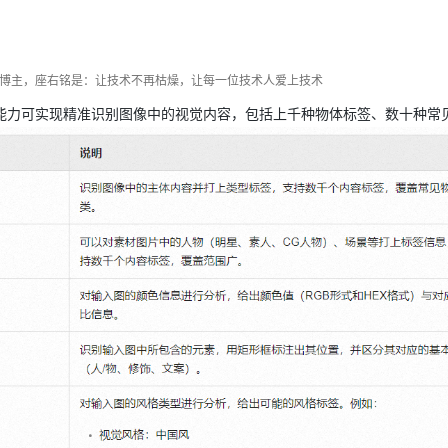
Deepseek-v4-pro
HappyHors
同享
万小智 AI 建站低至 15元/月
Qoder CN
AI 短剧/漫剧
云原生数据库 
快递物流查询
WordPress
成为服务伙
高校合作
点，立即开启云上创新
覆盖公网/内网、递归/权威、移动APP等全场景解析服务
送.CN域名，送备案服务码
基于千问大模型等，支持代码智能生成、研发智能问答
AI助力短剧
态智能体模型
旗舰 MoE 大模型，百万上下文与顶尖推理能力
图生视频，流
Ubuntu
服务生态伙伴
云工开物
企业应用
Works
Night Plan 支持 Qwen 3.8-Max
云原生大数据计算服务 MaxCompute
AI 办公
容器服务 Kub
NEW
dn博主，座右铭是：让技术不再枯燥，让每一位技术人爱上技术
GLM-5.2
Wan2.7-T
Red Hat
30+ 款产品免费体验
Data Agent 驱动的一站式 Data+AI 开发治理平台
夜间 5 折，Qwen/Meoo/TokenPlan 客户专享
面向分析的企业级SaaS模式云数据仓库
AI智能应用
提供一站式管
科研合作
视觉 Coding、空间感知、多模态思考等全面升级
1M上下文，专为长程任务能力而生
能力可实现精准识别图像中的视觉内容，包括上千种物体标签、数十种常
ERP
堂（旗舰版）
SUSE
智能客服
CRM
防护产品
2个月
自动承接线索
建站小程序
OA 办公系统
AI 应用构建
大模型原生
力提升
财税管理
模板建站
Qoder
大模型服务平台百炼-应用模版
HOT
NEW
面向真实软件
个人版上线、团队版降价；千问3.8-Max首发发尝鲜
丰富多元化的应用模版和解决方案
400电话
定制建站
万有无界
大模型服务平台百炼-智能体
方案
广告营销
模板小程序
的模型效果
灵活可视化地构建企业级 Agent
定制小程序
秒悟
人工智能平台 PAI
APP 开发
云端极速 AI 
新一代 AI 视频生成模型，深度适配广告营销等场景
AI Native 的算法工程平台，一站式完成建模、训练、推理服务部署
建站系统