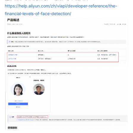
https://help.aliyun.com/zh/viapi/developer-reference/the-
financial-levels-of-face-detection/