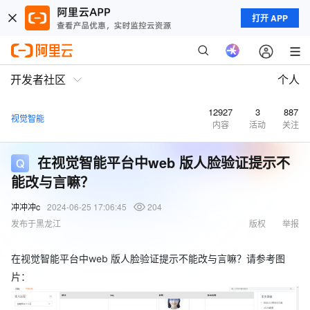
打开 APP
开发者社区
个人
12927
3
887
视觉智能
内容
活动
关注
在视觉智能平台中web 版人脸验证提示不
能改与言嘛？
冲冲冲c
2024-06-25 17:06:45
204
发布于黑龙江
版权
举报
在视觉智能平台中web 版人脸验证提示不能改与言嘛？请参考图
片：