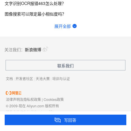
文字识别OCR报错463怎么处理？
图像搜索可以限定最小相似度吗？
视觉智能平台高清图片分割怎么一直提示15000ms超时？
展开全部
文字识别OCR体验了一下，识别不出来，麻烦帮我看下怎么解决？
文字识别OCR这个识别，咋都跑偏了，而且非常不准，请问，如何改善？
关注我们：
新浪微博
文字识别ocr识别图片有大小限制吗？
联系我们
OCR增值税发票识别调用错误：怎么解决？
文档
|
开发者社区
|
天池大赛
|
培训与认证
法律声明及隐私权政策
|
Cookies政策
© 2009-现在 Aliyun.com 版权所有
增值电信业务经营许可证：
浙B2-20080101
域名注册服务机构许可：
浙D3-20210002
写回答
浙公网安备 33010602009975号
浙B2-20080101-4