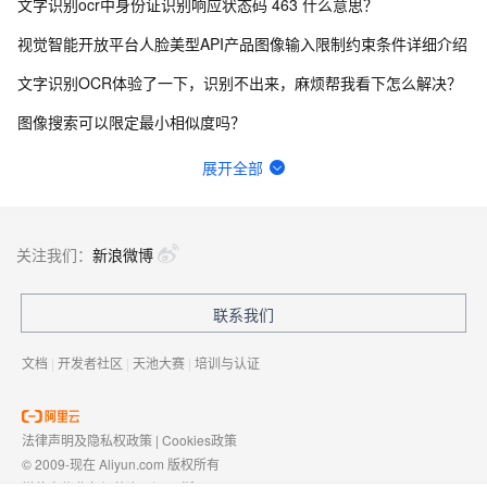
文字识别ocr中身份证识别响应状态码 463 什么意思？
视觉智能开放平台人脸美型API产品图像输入限制约束条件详细介绍
文字识别OCR体验了一下，识别不出来，麻烦帮我看下怎么解决？
图像搜索可以限定最小相似度吗？
OCR增值税发票识别调用错误：怎么解决？
展开全部
视觉智能平台调用人脸识别sdk一直不通过，几十次偶尔能成功一两次。这种情况怎么解决？
文字识别OCR报错463怎么处理？
关注我们：
新浪微博
阿里云视觉智能开放平台中，调用人脸核身接口，身份证里出现X，就会出现实名认证不过，这个是什么原因？
联系我们
文字识别OCR目前有哪些情况会导致识别失败？
文档
|
开发者社区
|
天池大赛
|
培训与认证
法律声明及隐私权政策
|
Cookies政策
© 2009-现在 Aliyun.com 版权所有