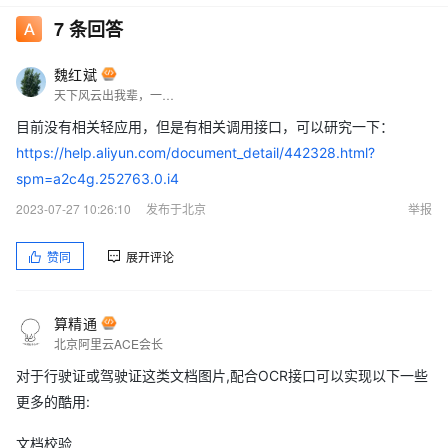
7
条回答
魏红斌
天下风云出我辈，一入江湖岁月催，皇图霸业谈笑中，不胜人生一场醉。
目前没有相关轻应用，但是有相关调用接口，可以研究一下：
https://help.aliyun.com/document_detail/442328.html?
spm=a2c4g.252763.0.i4
2023-07-27 10:26:10
发布于北京
举报
赞同
展开评论
算精通
北京阿里云ACE会长
对于行驶证或驾驶证这类文档图片,配合OCR接口可以实现以下一些
更多的酷用:
文档校验