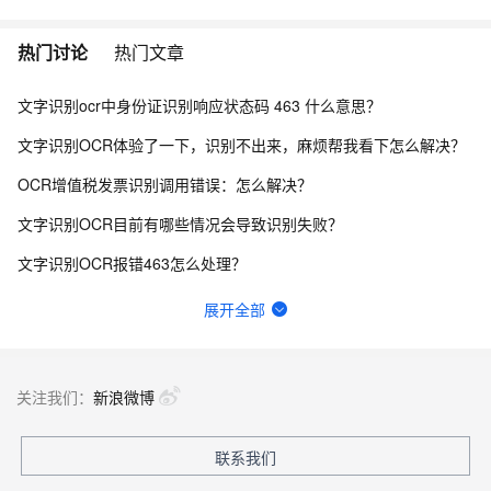
热门讨论
热门文章
文字识别ocr中身份证识别响应状态码 463 什么意思？
文字识别OCR体验了一下，识别不出来，麻烦帮我看下怎么解决？
OCR增值税发票识别调用错误：怎么解决？
文字识别OCR目前有哪些情况会导致识别失败？
文字识别OCR报错463怎么处理？
这个图片我要提取所有的基金名称，金额，昨日收益，持有收益及收益率，要用文字识别OCR的哪个模式？
展开全部
ocr通用文字识别后付费和资源包价格是不一样吗？
文字识别OCR这个识别，咋都跑偏了，而且非常不准，请问，如何改善？
关注我们：
新浪微博
文字识别OCR报错400是什么原因？
联系我们
文字识别ocr识别图片有大小限制吗？