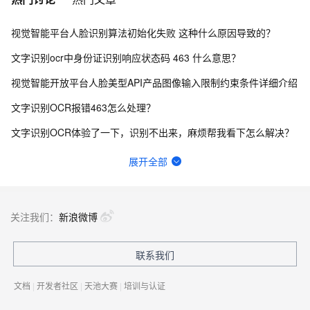
视觉智能平台人脸识别算法初始化失败 这种什么原因导致的？
文字识别ocr中身份证识别响应状态码 463 什么意思？
视觉智能开放平台人脸美型API产品图像输入限制约束条件详细介绍
文字识别OCR报错463怎么处理？
文字识别OCR体验了一下，识别不出来，麻烦帮我看下怎么解决？
图像搜索可以限定最小相似度吗？
展开全部
视觉智能平台高清图片分割怎么一直提示15000ms超时？
文字识别OCR目前有哪些情况会导致识别失败？
关注我们：
新浪微博
文字识别OCR这个识别，咋都跑偏了，而且非常不准，请问，如何改善？
联系我们
阿里云视觉智能开放平台中，调用人脸核身接口，身份证里出现X，就会出现实名认证不过，这个是什么原因？
文档
|
开发者社区
|
天池大赛
|
培训与认证