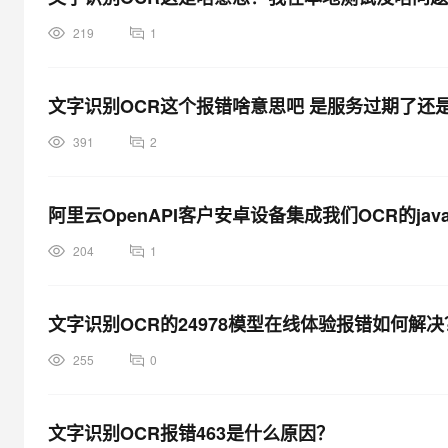
219
1
文字识别OCR这个报错啥意思吧 是服务过期了还
391
2
阿里云OpenAPI客户安卓设备集成我们OCR的jav
204
1
文字识别OCR的24978模型在线体验报错如何解决
255
0
文字识别OCR报错463是什么原因？