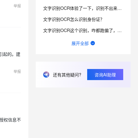
举报
文字识别OCR体验了一下，识别不出来，麻烦帮我看下怎么解决？
息提取
与 AI 智能体进行实时音视频通话
文字识别OCR怎么识别身份证？
从文本、图片、视频中提取结构化的属性信息
构建支持视频理解的 AI 音视频实时通话应用
文字识别OCR这个识别，咋都跑偏了，而且非常不准，请问，如何改善？
t.diy 一步搞定创意建站
构建大模型应用的安全防护体系
文字识别OCR目前有哪些情况会导致识别失败？
通过自然语言交互简化开发流程,全栈开发支持
通过阿里云安全产品对 AI 应用进行安全防护
展开全部
文字识别ocr识别图片有大小限制吗？
引起的。建
ocr通用文字识别后付费和资源包价格是不一样吗？
举报
还有其他疑问?
咨询AI助理
OCR增值税发票识别调用错误：怎么解决？
文字识别OCR报错400是什么原因？
者授权信息不