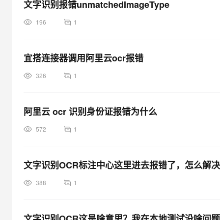
文字识别报错unmatchedImageType
196
1
宜搭连接器调用阿里云ocr报错
326
1
阿里云 ocr 识别身份证报错为什么
572
1
文字识别OCR标注中心这里进去报错了，怎么解
388
1
文字识别OCR这是啥意思？我在本地测试没啥问