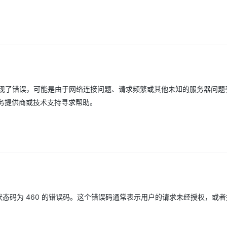
AI 应用
10分钟微调：让0.6B模型媲美235B模
多模态数据信
型
依托云原生高可用架构,实现Dify私有化部署
用1%尺寸在特定领域达到大模型90%以上效果
一个 AI 助手
超强辅助，Bol
即刻拥有 DeepSeek-R1 满血版
在企业官网、通讯软件中为客户提供 AI 客服
多种方案随心选，轻松解锁专属 DeepSeek
时出现了错误，可能是由于网络连接问题、请求频繁或其他未知的服务器问题
务提供商或技术支持寻求帮助。
TTP 状态码为 460 的错误码。这个错误码通常表示用户的请求未经授权，或