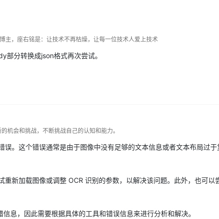
Deepseek-v4-pro
HappyHors
同享
万小智 AI 建站低至 15元/月
Qoder CN
AI 短剧/漫剧
云原生数据库 
快递物流查询
WordPress
成为服务伙
高校合作
点，立即开启云上创新
覆盖公网/内网、递归/权威、移动APP等全场景解析服务
送.CN域名，送备案服务码
基于千问大模型等，支持代码智能生成、研发智能问答
AI助力短剧
态智能体模型
旗舰 MoE 大模型，百万上下文与顶尖推理能力
图生视频，流
Ubuntu
服务生态伙伴
云工开物
企业应用
Works
Night Plan 支持 Qwen 3.8-Max
云原生大数据计算服务 MaxCompute
AI 办公
容器服务 Kub
NEW
dn博主，座右铭是：让技术不再枯燥，让每一位技术人爱上技术
GLM-5.2
Wan2.7-T
Red Hat
30+ 款产品免费体验
Data Agent 驱动的一站式 Data+AI 开发治理平台
夜间 5 折，Qwen/Meoo/TokenPlan 客户专享
面向分析的企业级SaaS模式云数据仓库
AI智能应用
提供一站式管
科研合作
视觉 Coding、空间感知、多模态思考等全面升级
1M上下文，专为长程任务能力而生
y部分转换成json格式再次尝试。
ERP
堂（旗舰版）
SUSE
智能客服
CRM
防护产品
2个月
自动承接线索
建站小程序
OA 办公系统
AI 应用构建
大模型原生
力提升
财税管理
模板建站
Qoder
大模型服务平台百炼-应用模版
HOT
NEW
面向真实软件
个人版上线、团队版降价；千问3.8-Max首发发尝鲜
丰富多元化的应用模版和解决方案
400电话
定制建站
新的机会和挑战，不断挑战自己的认知和能力。
万有无界
大模型服务平台百炼-智能体
方案
广告营销
模板小程序
了一个错误。这个错误通常是由于图像中没有足够的文本信息或者文本布局过
的模型效果
灵活可视化地构建企业级 Agent
定制小程序
秒悟
人工智能平台 PAI
以尝试重新加载图像或调整 OCR 识别的参数，以解决该问题。此外，也可以
APP 开发
云端极速 AI 
新一代 AI 视频生成模型，深度适配广告营销等场景
AI Native 的算法工程平台，一站式完成建模、训练、推理服务部署
。
建站系统
错信息，因此需要根据具体的工具和错误信息来进行分析和解决。