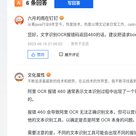
存储
天池大赛
6
条回答
写回答
Qwen3.7-Plus
云解析DNS
解决方案免费试用 新老
电子合同
最高领取价值200元试用
能看、能想、能动手的多模
安全
网络与CDN
AI 算法大赛
畅捷通
六月的雨在钉钉
大数据开发治理平台 Data
AI 产品 免费试用
网络
从事java行业9年至今，热爱技术，热爱以博文记录日常工作，cs
安全
云开发大赛
Qwen3-VL-Plus
Tableau 订阅
1亿+ 大模型 tokens 和 
您好，文字识别OCR报错码返回460的话，建议把请求bod
可观测
入门学习赛
中间件
AI空中课堂在线直播课
云防火墙
140+云产品 免费试用
2023-06-16 21:06:52
发布于北京
上云与迁云
云原生的云上边界网络安全
产品新客免费试用，最长1
数据库
赞同
展开评论
生态解决方案
大模型服务
企业出海
大模型ACA认证体验
大数据计算
助力企业全员 AI 认知与能
行业生态解决方案
千问AI平台-Token Plan
政企业务
媒体服务
文化属性
开发者生态解决方案
不断追求着最新的技术和趋势，在云技术的世界里，我不断寻找着
企业服务与云通信
千问AI平台-模型体验
AI 开发和 AI 应用解决
阿里 OCR 报错 460 通常表示文本识别过程中出现
在线体验全尺寸、多种模态
域名与网站
的。
Happy 系列大模型
终端用户计算
报错 460 会导致阿里 OCR 无法正确识别文本，但可
他的文本识别工具，以确定是否是阿里 OCR 本身的问题
Serverless
需要注意的是，不同的文本识别工具可能会出现不同的报
开发工具