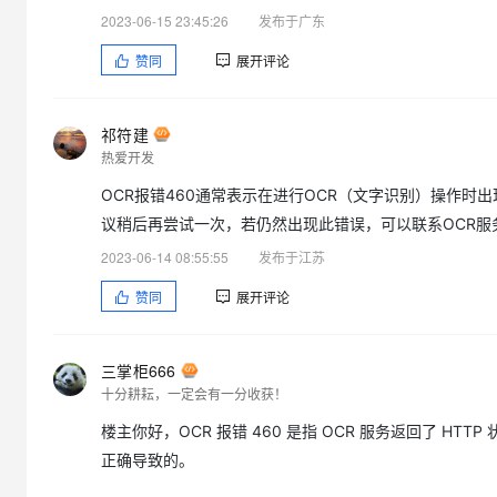
大模型解决方案
2023-06-15 23:45:26
发布于广东
迁移与运维管理
快速部署 Dify，高效搭建 
赞同
展开评论
专有云
10 分钟在聊天系统中增加
祁符建
热爱开发
OCR报错460通常表示在进行OCR（文字识别）操作
议稍后再尝试一次，若仍然出现此错误，可以联系OCR服
2023-06-14 08:55:55
发布于江苏
赞同
展开评论
三掌柜666
十分耕耘，一定会有一分收获！
楼主你好，OCR 报错 460 是指 OCR 服务返回了 H
正确导致的。