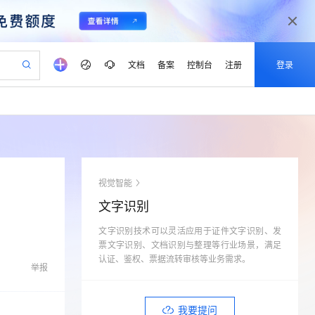
文档
备案
控制台
注册
登录
验
作计划
器
AI 活动
专业服务
服务伙伴合作计划
开发者社区
加入我们
产品动态
服务平台百炼
阿里云 OPC 创新助力计划
一站式生成采购清单，支持单品或批量购买
S产品伙伴计划（繁花）
峰会
CS
造的大模型服务与应用开发平台
Qwen Audio：打造专属 AI 语音助手
一句话生成原生可编辑精美 PPT 文稿
AI 生产力先锋
Al MaaS 服务伙伴赋能合作
域名
博文
Careers
NEW
至高可申请百万元
Qwen3.8-Max 模型上线
开启高性价比 AI 编程新体验
弹性可伸缩的云计算服务
Qwen-Audio-3.0-Realtime 端到端实时语音角色扮演
输入一句话想法, 轻松生成专业的 PPT
先锋实践拓展 AI 生产力的边界
Token 补贴，五大权
计划
海大会
伙伴信用分合作计划
商标
问答
社会招聘
视觉智能
益加速 OPC 成功
eek-V4-Pro
SS
一键部署幻兽帕鲁游戏服务器
飞天发布时刻
HOT
Open Search 向量检索版支
划
备案
电子书
校园招聘
文字识别
pSeek-V4-Pro
视频创作，一键激活电商全链路生产力
稳定、安全、高性价比、高性能的云存储服务
一键购买专属联机服务器，轻松开启游戏
所见，即是所愿
持视频检索 Pipeline 功能
更多支持
划
公司注册
镜像站
视频生成
语音识别与合成
文字识别技术可以灵活应用于证件文字识别、发
专属 QwenPaw
漫剧工坊：一站式动画创作平台
AI 实训营
HOT
应用身份服务 (IDaaS)
合作伙伴培训与认证
票文字识别、文档识别与整理等行业场景，满足
划
上云迁移
站生成，高效打造优质广告素材
全接入的云上超级电脑
从聊天伙伴进化为能主动干活的本地数字员工
快速生产连贯的高质量长漫剧
从基础到进阶，Agent 创客手把手教你
OpenClaw 管理能力上线
认证、鉴权、票据流转审核等业务需求。
lScope
我要反馈
e-1.1-T2V
Qwen3-TTS-Flash
举报
查询合作伙伴
n Alibaba Cloud ISV 合作
代维服务
建企业门户网站
10 分钟搭建微信、支付宝小程序
MaxCompute MaxFrame 提
畅细腻的高质量视频
离线语音合成大模型，多语言方言自适应，低延迟高稳定
创新加速
ope
登录合作伙伴管理后台
我要建议
站，无忧落地极速上线
以可视化方式快速构建移动和 PC 门户网站
国内短信简单易用，安全可靠，秒级触达，全球覆盖200+国家和地区。
高效部署网站，快速应用到小程序
供自动弹性内存功能
我要提问