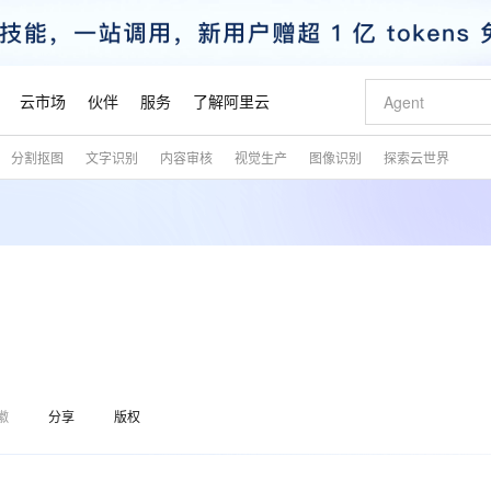
云市场
伙伴
服务
了解阿里云
分割抠图
文字识别
内容审核
视觉生产
图像识别
探索云世界
AI 特惠
数据与 API
成为产品伙伴
企业增值服务
最佳实践
价格计算器
AI 场景体
基础软件
产品伙伴合
阿里云认证
市场活动
配置报价
大模型
自助选配和估算价格
新方式
睿译宝，AI翻译排版一步到位
智启 AI 普惠权益
产品生态集成认证中心
企业支持计划
云上春晚
域名与网站
千问官方 MaaS 平台，为开发者和 Agent 而生，新用户赠送 1 亿 + tokens 额度
AI Coding
阿里云Maa
2026 阿里云
云服务器 E
为企业打
数据集
Windows
大模型认证
模型
NEW
交付可用成果
值低价云产品抢先购
上传文档即自动完成翻译和格式还原
至高享 1亿+免费 tokens，加速 Al 应用落地
提供智能易用的域名与建站服务
智能编程，一键
安全可靠、
产品生态伙伴
专家技术服务
云上奥运之旅
弹性计算合作
阿里云中企出
手机三要素
宝塔 Linux
全部认证
价格优势
有专属领域专家
GLM-5.2：长任务时代开源旗舰模型
阿里云 OPC 创新助力计划
千问大模型
即刻拥有 DeepS
AI 电商营销
对象存储 O
大模型
产品生态伙伴工作台
企业增值服务台
云栖战略参考
云存储合作计
云栖大会
身份实名认证
CentOS
训练营
推动算力普惠，释放技术红利
最高返9万
多领域专家智能体,一键组建 AI 虚拟交付团队
快速构建应用程序和网站，即刻迈出上云第一步
至高百万元 Token 补贴，加速一人公司成长
多元化、高性能、安全可靠的大模型服务
真正可用的 1M 上下文,一次完成代码全链路开发
轻松解锁专属 Dee
从图文生成到
云上的中国
数据库合作计
活动全景
短信
Docker
图片和
站式影视创作平台
Hermes Agent，打造自进化智能体
Token Plan 模型订阅计划
数字证书管理服务（原SSL证书）
5 分钟轻松部署
AI 广告创作
无影云电脑
企业成长
NEW
信息公告
看见新力量
云网络合作计
OCR 文字识别
JAVA
证享300元代金券
可视化编排打通从文字构思到成片全链路闭环
全托管，含MySQL、PostgreSQL、SQL Server、MariaDB多引擎
自主进化，持久记忆，越用越聪明
Qwen3.8-Max 首发尝鲜，限时加量 10 倍，夜间低至2折
实现全站HTTPS，呈现可信的WEB访问
图文、视频一
随时随地安
魔搭 Mode
Kimi-K3
HappyHors
徽
分享
版权
NEW
loud
服务实践
官网公告
金融模力时刻
Salesforce O
版
发票查验
全能环境
Claude Code + GStack 打造工程团队
千问办公，限时限量积分加倍
Qoder
低代码高效构
AI 建站
短信服务
型
NEW
作计划
Kimi 最新旗舰模型，长程编程与推理利器
让文字生成流
计划
创新中心
魔搭 ModelSc
健康状态
理服务
让AI从“聊天伙伴”进化为能干活的“数字员工”
安装技能 GStack，拥有专属 AI 工程团队
你的AI工作搭子，覆盖日常办公高频场景
面向真实软件的智能体编程平台
0 代码专业建
客户案例
天气预报查询
操作系统
态合作计划