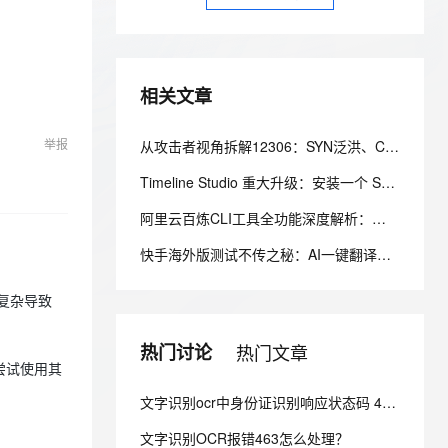
安全
我要投诉
e-1.1-I2V
Cosyvoice-V3-Flash
PolarDB
上云场景组合购
Milvus 弹性伸缩功能新增节
伴
漫剧创作，剧本、分镜、视频高效生成
100%兼容MySQL、PostgreSQL，兼容Oracle，支持集中和分布式
覆盖90%+业务场景，专享组合折扣价
点支持范围
畅自然，细节丰富
高表现力语音合成大模型，语音克隆听感自然
VPN
ernetes 版 ACK
云聚AI 严选权益
AI 原生数据库服务发布
SSL 证书
2V
Fun-ASR
相关文章
，一键激活高效办公新体验
理容器应用的 K8s 服务
精选AI产品，从模型到应用全链提效
Agent 数据网关
文戏情感细腻自然，动作戏激烈拳拳到肉，实现更强表演能力
支持中英文自由切换，具备更强的噪声鲁棒性
堡垒机
AI 用量加速计划
云原生数据库 PolarDB
举报
从攻击者视角拆解12306：SYN泛洪、CC攻击与候补机制的攻防博弈
防火墙
、识别商机，让客服更高效、服务更出色。
新老同享，达量后返
Agentic Database 发布
Timeline Studio 重大升级：安装一个 Skill，让 AI 在一杯咖啡的时间里完成视频剪辑，并交付可编辑工程
主机安全
应用
阿里云百炼CLI工具全功能深度解析：多模态AI自动化运维实操完整指南
千问办公
NEW
AI 应用及服务市场
快手海外版测试不传之秘：AI一键翻译验证所有语种UI截断，把LQA周期从7天干到20分钟
的智能体编程平台
一站式AI生产力平台
AI 应用
伶鹊
于复杂导致
企业级人与Agent协作平台，接入和调度多个数字员工
智能客服平台，对话机器人、对话分析、智能外呼
大模型
热门讨论
热门文章
大模型服务平台百炼 - 全妙
自然语言处理
尝试使用其
应用创作平台
多模态内容创作工具，已接入 DeepSeek
数据标注
文字识别ocr中身份证识别响应状态码 463 什么意思？
机器学习
文字识别OCR报错463怎么处理？