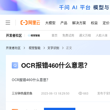
大模型
产品
解决方案
权益
定价
开发者社区
首页
免费试用
通义万相
人脸人体
大模型
产品
解决方案
权益
定价
云市场
伙伴
服务
了解阿里云
精选产品
精选解决方案
普惠上云
产品定价
精选商城
成为销售伙伴
售前咨询
为什么选择阿里云
千问AI平台
开发者社区
视觉智能
文字识别
正文
了解云产品的定价详情
大模型服务平台百炼
千问办公，解锁你的工作
普惠上云 官方力荐
分销伙伴
在线服务
网站建设
什么是云计算
大
大模型服务与应用平台
企业级Agent产品，直接
云服务器38元/年起，超
咨询伙伴
多端小程序
技术领先
OCR报错460什么意思？
云上成本管理
售后服务
轻量应用服务器
Agency Agents：拥
官方推荐返现计划
大模型
精选产品
精选解决方案
Salesforce 国际版订阅
稳定可靠
管理和优化成本
推荐新用户得奖励，单订单
销售伙伴合作计划
自助服务
友盟天域
安全合规
人工智能与机器学习
AI
OCR报错460什么意思？
文本生成
云数据库 RDS
HappyHorse 打造一
云工开物
无影生态合作计划
在线服务
观测云
分析师报告
高校专属算力普惠，学生认
计算
互联网应用开发
Qwen3.8-Max
三分钟热度的鱼
2023-06-13 18:29:50
663
发布于安
HOT
Salesforce On Alibaba C
工单服务
Tuya 物联网平台阿里云
研究报告与白皮书
人工智能平台 PAI
快速拥有专属 OpenClaw
大模
Consulting Partner 合
大数据
容器
智能体时代全能旗舰模型
免费试用
短信专区
一站式AI开发、训练和推
蓝凌 OA
AI 大模型销售与服务生
现代化应用