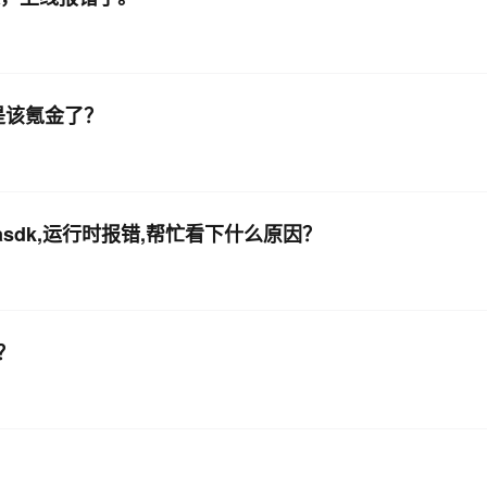
是该氪金了？
asdk,运行时报错,帮忙看下什么原因？
？