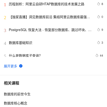
历程剖析：阿里云自研HTAP数据库的技术发展之路
8
1
【独家直播】洞见数据库前沿 集结阿里云数据库最强阵
0
2
容 DTCC 2019 八大亮点抢先看
PostgreSQL 恢复大法 - 恢复部分数据库、跳过坏块、修
9
3
复无法启动的数据库
数据库基础知识
3
4
什么是数据库子查询？
44
5
并发事务下各数据库外部表现实测之一（SQL Server
556
6
篇）
weblogic连接RAC数据库
4
7
相关课程
数据库的前世今生
「时序数据库」时间序列数据与MongoDB：第一部分-简
2
8
介
数据库核心概念
征文分享｜OceanBase 3.1.2 数据库性能测试探索
7