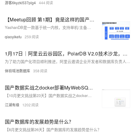
游客6kyzki537plg4
444
【Meetup回顾 第1期】竟是这样的国产数据库，YashanDB技术内幕曝光
YashanDB是一款基于统一内核，支持单机/主备、共享集群、分布式等多种部署方式，覆盖OLTP/HTAP/OLAP交易和分析混合负载场景的新型数据库系统;YashanDB同时提供开发平台、运维平台和迁移平台3大工具平台以满足数据全生命周期管理。
qiaoyikefu
259
1月17日｜阿里云云谷园区，PolarDB V2.0技术沙龙，畅聊国产数据库
为了助力国产化项目顺利推进，阿里云邀请企业开发者和数据库负责人到云谷园区，与PolarDB V2.0技术专家面对面交流。扫描海报二维码报名，我们将根据信息为您申请入园。欢迎参与，共同探讨PolarDB的最新技术和应用！
体验瑶池数据库
358
国产数据实战之docker部署MyWebSQL数据库管理工具
【10月更文挑战第23天】国产数据实战之docker部署MyWebSQL数据库管理工具
江湖有缘
1202
国产数据库的发展趋势是什么？
【8月更文挑战第26天】国产数据库的发展趋势是什么？