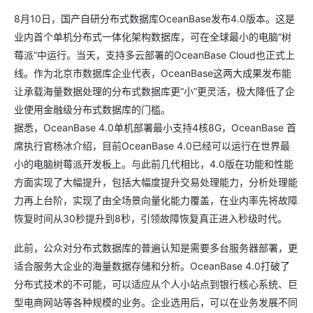
8月10日，国产自研分布式数据库OceanBase发布4.0版本。这是
业内首个单机分布式一体化架构数据库，可在全球最小的电脑“树
莓派”中运行。当天，支持多云部署的OceanBase Cloud也正式上
线。作为北京市数据库企业代表，OceanBase这两大成果发布能
让承载海量数据处理的分布式数据库更“小”更灵活，极大降低了企
业使用金融级分布式数据库的门槛。
据悉，OceanBase 4.0单机部署最小支持4核8G，OceanBase 首
席执行官杨冰介绍，目前OceanBase 4.0已经可以运行在世界最
小的电脑树莓派开发板上。与此前几代相比，4.0版在功能和性能
方面实现了大幅提升，包括大幅度提升交易处理能力，分析处理能
力再上台阶，实现了由全场景向量化能力覆盖，在业内率先将故障
恢复时间从30秒提升到8秒，引领故障恢复真正进入秒级时代。
此前，公众对分布式数据库的普遍认知是需要多台服务器部署，更
适合服务大企业的海量数据存储和分析。OceanBase 4.0打破了
分布式技术的不可能，可以适应从个人小站点到银行核心系统、巨
型电商网站等各种规模的业务。企业选用后，可以在业务发展不同