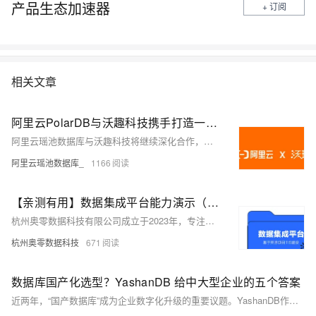
产品生态加速器
+ 订阅
相关文章
阿里云PolarDB与沃趣科技携手打造一体化数据库解决方案，助推国产数据库生态发展
阿里云瑶池数据库与沃趣科技将继续深化合作，共同推动国产数据库技术的持续创新与广泛应用，为行业生态的繁荣注入更强劲的技术动力。
阿里云瑶池数据库_
1166
【亲测有用】数据集成平台能力演示（支持国产数据库DaMeng与KingBase）
杭州奥零数据科技有限公司成立于2023年，专注于数据中台业务，维护开源项目AllData并提供商业版解决方案。AllData提供数据集成、存储、开发、治理及BI展示等一站式服务，支持AI大模型应用，助力企业高效利用数据价值。
杭州奥零数据科技
671
数据库国产化选型？YashanDB 给中大型企业的五个答案
近两年，“国产数据库”成为企业数字化升级的重要议题。YashanDB作为新一代国产关系型数据库，以完整产品矩阵解决企业核心关切：通过图形化工具提升开发效率；提供自动化迁移平台简化数据库切换；云管理工具减轻运维负担；支持复杂业务场景；拥有成熟团队保障企业级服务。YashanDB不仅是“可替代”，更是“更可靠”的选择，助力企业实现高效、可控的数据库升级。