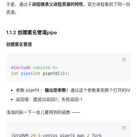
于是，通过子
进程继承父进程资源的特性
，双方进程看到了同一份
资源。
1.1.2 创建匿名管道pipe
创建匿名管道
#
include
<unistd.h>
int
pipe
(
int
 pipefd[
2
])
;
参数
：
输出型参数！
通过这个参数拿到两个打开的fd
pipefd
返回值：建成功返回0；失败返回-1
浅浅的贴一下一会儿要用到的函数 ——
[bts@VM
-24
-5
-centos pipe]$ man 
2