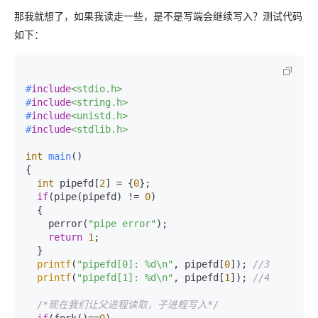
那我就想了，如果我读走一些，是不是写端会继续写入？测试代码
如下：
#
include
<stdio.h>
#
include
<string.h>
#
include
<unistd.h>
#
include
<stdlib.h>
int
main
()
{

int
 pipefd[
2
] = {
0
};

if
(pipe(pipefd) != 
0
)

  {

    perror(
"pipe error"
);    

return
1
;    

  }    

printf
(
"pipefd[0]: %d\n"
, pipefd[
0
]); 
//3    
printf
(
"pipefd[1]: %d\n"
, pipefd[
1
]); 
//4    
/*现在我们让父进程读取，子进程写入*/