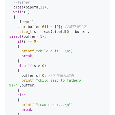
//father    
  close(pipefd[
1
]);    

while
(
1
)    

  {  

    sleep(
1
);

char
 buffer[
64
] = {
0
}; 
//清空缓冲区~
ssize_t
 s = read(pipefd[
0
], buffer, 
sizeof
(buffer)
-1
);

if
(s == 
0
)

    {

printf
(
"child quit...\n"
);

break
;

    }

else
if
(s > 
0
)

    {

      buffer[s]=
0
; 
//字符串儿结束
printf
(
"child said to father# 
%s\n"
,buffer);

    }

else
    {

printf
(
"read error...\n"
);

break
;

    }
