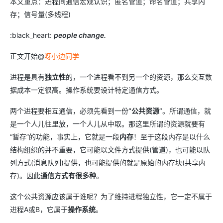
本文重点：进程间通信宏观认识；匿名管道；命名管道；共享内
存；信号量(多线程)
:black_heart:
people change.
正文开始@
呀小边同学
进程是具有
独立性
的，一个进程看不到另一个的资源，那么交互数
据成本一定很高。操作系统要设计特定通信方式。
两个进程要相互通信，必须先看到一份
“公共资源”
。所谓通信，就
是一个人儿往里放，一个人儿从中取。那这里所谓的资源就要有
“暂存”的功能，事实上，它就是一段
内存
！至于这段内存是以什么
结构组织的并不重要，它可能以文件方式提供(管道)，也可能以队
列方式(消息队列)提供，也可能提供的就是原始的内存块(共享内
存)。因此
通信方式有很多种
。
这个公共资源应该属于谁呢？为了维持进程独立性，它一定不属于
进程A或B，它属于
操作系统
。