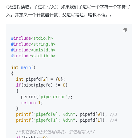
(父进程读取，子进程写入)：如果我们子进程一个字符一个字符写
入，并定义一个计数器计数；父进程摆烂，啥也不读。。
#
include
<stdio.h>
#
include
<string.h>
#
include
<unistd.h>
#
include
<stdlib.h>
int
main
()
{

int
 pipefd[
2
] = {
0
};

if
(pipe(pipefd) != 
0
)

  {

    perror(
"pipe error"
);    

return
1
;    

  }    

printf
(
"pipefd[0]: %d\n"
, pipefd[
0
]); 
//3    
printf
(
"pipefd[1]: %d\n"
, pipefd[
1
]); 
//4    
/*现在我们让父进程读取，子进程写入*/
if
(fork()==
0
)    
