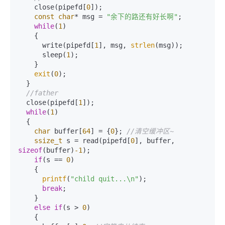
    close(pipefd[
0
]);    

const
char
* msg = 
"余下的路还有好长啊"
;    

while
(
1
)    

    {    

      write(pipefd[
1
], msg, 
strlen
(msg));    

      sleep(
1
);    

    }    

exit
(
0
);    

  }    

//father    
  close(pipefd[
1
]);    

while
(
1
)    

  {    

char
 buffer[
64
] = {
0
}; 
//清空缓冲区~
ssize_t
 s = read(pipefd[
0
], buffer, 
sizeof
(buffer)
-1
);

if
(s == 
0
)

    {

printf
(
"child quit...\n"
);

break
;

    }

else
if
(s > 
0
)

    {
