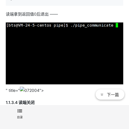
读端拿到返回值0后退出 ——
" title="
">
下一篇
1.1.3.4 读端关闭
父进程读取，子进程写入：写端疯狂地写，5s后读端退出，这时写
目录
端会怎样？