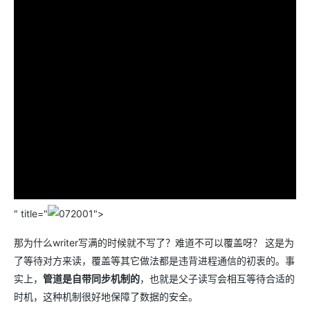
" title="
">
那为什么writer写满的时候就不写了？难道不可以覆盖呀？ 这是为
了等待对方来读，覆盖等其它做法都是违背进程通信的初衷的。事
实上，
管道是自带同步机制的
，也就是父子读写会相互等待合适的
时机，这种机制很好地保障了数据的安全。