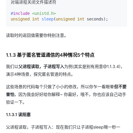
对端进程关闭文件描述符

#
include
<unistd.h>
unsigned
int
sleep
(
unsigned
int
 seconds)
;
读取时的返回值需要你特别注意。
1.1.3 基于匿名管道通信的4种情况5个特点
我们以
父进程读取，子进程写入
为例(其实是别有用意@1.1.3.4)，
演示4种场景，探究匿名管道的特点。
这些场景的代码每个只做了小小的修改，所以你乍一看眼晕
但不要
害怕
，因为我会好好给你解释~ 你最好，哦不，你也应该自己动手
验证一下。
1.1.3.1 读阻塞
父进程读取，子进程写入：现在我们只让子进程sleep隔一秒一