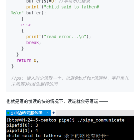
      buffer[s]=
0
; 
//字符串儿结束
printf
(
"child said to father# 
%s\n"
,buffer);

    }

else
    {

printf
(
"read error...\n"
);

break
;

    }

  }

return
0
;

}  

//ps: 读入时少读取一个，以避免buffer读满时，字符串儿
末尾置0时发生越界访问
也就是写的慢读的快的情况下，读端就会等写端 ——