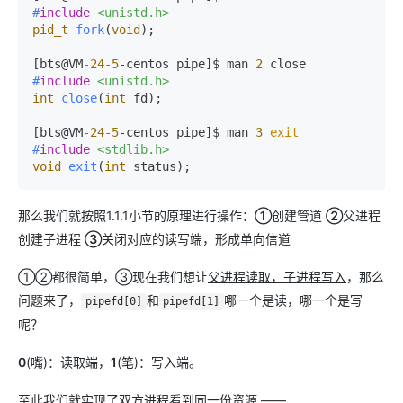
#
include
<unistd.h>
pid_t
fork
(
void
)
;

[bts@VM
-24
-5
-centos pipe]$ man 
2
#
include
<unistd.h>
int
close
(
int
 fd)
;

[bts@VM
-24
-5
-centos pipe]$ man 
3
exit
#
include
<stdlib.h>
void
exit
(
int
 status)
;
那么我们就按照1.1.1小节的原理进行操作：
①
创建管道
②
父进程
创建子进程
③
关闭对应的读写端，形成单向信道
①②都很简单，③现在我们想让
父进程读取，子进程写入
，那么
问题来了，
和
哪一个是读，哪一个是写
pipefd[0]
pipefd[1]
呢？
0
(嘴)：读取端，
1
(笔)：写入端。
至此我们就实现了双方进程看到同一份资源 ——