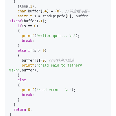
  {  

    sleep(
1
);

char
 buffer[
64
] = {
0
}; 
//清空缓冲区~
ssize_t
 s = read(pipefd[
0
], buffer, 
sizeof
(buffer)
-1
);

if
(s == 
0
)

    {

printf
(
"writer quit... \n"
);

break
;

    }

else
if
(s > 
0
)

    {

      buffer[s]=
0
; 
//字符串儿结束
printf
(
"child said to father# 
%s\n"
,buffer);

    }

else
    {

printf
(
"read error...\n"
);

break
;

    }

  }

return
0
;
