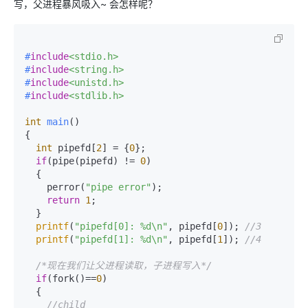
写，父进程暴风吸入~ 会怎样呢？
#
include
<stdio.h>
#
include
<string.h>
#
include
<unistd.h>
#
include
<stdlib.h>
int
main
()
{

int
 pipefd[
2
] = {
0
};

if
(pipe(pipefd) != 
0
)

  {

    perror(
"pipe error"
);    

return
1
;    

  }    

printf
(
"pipefd[0]: %d\n"
, pipefd[
0
]); 
//3    
printf
(
"pipefd[1]: %d\n"
, pipefd[
1
]); 
//4    
/*现在我们让父进程读取，子进程写入*/
if
(fork()==
0
)    

  {    

//child    