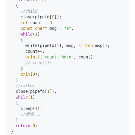
  {    

//child    
    close(pipefd[
0
]);

int
 count = 
0
;

const
char
* msg = 
"a"
;    

while
(
1
)    

    {    

      write(pipefd[
1
], msg, 
strlen
(msg)); 

      count++;

printf
(
"count: %d\n"
, count);

//sleep(1);    
    }    

exit
(
0
);    

  }    

//father    
  close(pipefd[
1
]);    

while
(
1
)    

  {  

    sleep(
1
);

//摆烂...
  }

return
0
;
