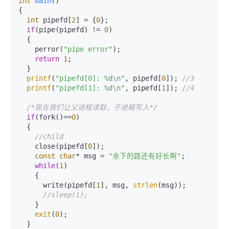
int
main
()
{

int
 pipefd[
2
] = {
0
};

if
(pipe(pipefd) != 
0
)

  {

    perror(
"pipe error"
);    

return
1
;    

  }    

printf
(
"pipefd[0]: %d\n"
, pipefd[
0
]); 
//3    
printf
(
"pipefd[1]: %d\n"
, pipefd[
1
]); 
//4    
/*现在我们让父进程读取，子进程写入*/
if
(fork()==
0
)    

  {    

//child    
    close(pipefd[
0
]);    

const
char
* msg = 
"余下的路还有好长啊"
;    

while
(
1
)    

    {    

      write(pipefd[
1
], msg, 
strlen
(msg));    

//sleep(1);    
    }    

exit
(
0
);    

  }    
