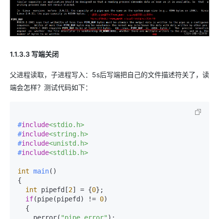
1.1.3.3 写端关闭
父进程读取，子进程写入：5s后写端把自己的文件描述符关了，读
端会怎样？测试代码如下：
#
include
<stdio.h>
#
include
<string.h>
#
include
<unistd.h>
#
include
<stdlib.h>
int
main
()
{

int
 pipefd[
2
] = {
0
};

if
(pipe(pipefd) != 
0
)

  {

    perror(
"pipe error"
);    
