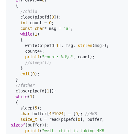
if
(fork()==
0
)    

  {    

//child    
    close(pipefd[
0
]);

int
 count = 
0
;

const
char
* msg = 
"a"
;    

while
(
1
)    

    {    

      write(pipefd[
1
], msg, 
strlen
(msg)); 

      count++;

printf
(
"count: %d\n"
, count);

//sleep(1);    
    }    

exit
(
0
);    

  }    

//father    
  close(pipefd[
1
]);    

while
(
1
)    

  {  

    sleep(
5
);

char
 buffer[
4
*
1024
] = {
0
}; 
//4KB
ssize_t
 s = read(pipefd[
0
], buffer, 
sizeof
(buffer));

printf
(
"well, child is taking 4KB 