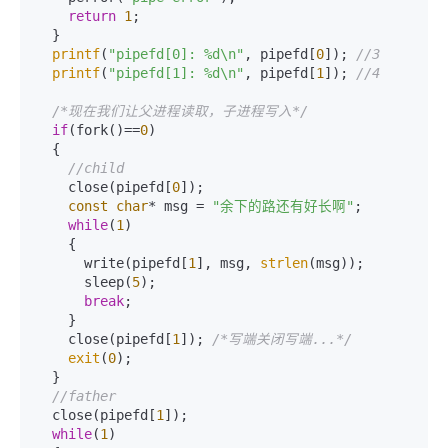
return
1
;    

  }    

printf
(
"pipefd[0]: %d\n"
, pipefd[
0
]); 
//3    
printf
(
"pipefd[1]: %d\n"
, pipefd[
1
]); 
//4    
/*现在我们让父进程读取，子进程写入*/
if
(fork()==
0
)    

  {    

//child    
    close(pipefd[
0
]);    

const
char
* msg = 
"余下的路还有好长啊"
;    

while
(
1
)    

    {    

      write(pipefd[
1
], msg, 
strlen
(msg));

      sleep(
5
);

break
;

    }    

    close(pipefd[
1
]); 
/*写端关闭写端...*/
exit
(
0
);    

  }    

//father    
  close(pipefd[
1
]);    

while
(
1
)    
