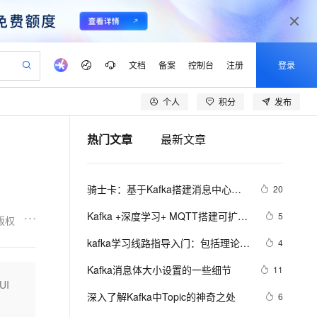
文档
备案
控制台
注册
登录
个人
积分
发布
验
作计划
器
AI 活动
专业服务
服务伙伴合作计划
开发者社区
加入我们
产品动态
服务平台百炼
阿里云 OPC 创新助力计划
热门文章
最新文章
一站式生成采购清单，支持单品或批量购买
io：打造专属 AI 语音助手
S产品伙伴计划（繁花）
峰会
CS
造的大模型服务与应用开发平台
一句话生成原生可编辑精美 PPT 文稿
AI 生产力先锋
Al MaaS 服务伙伴赋能合作
域名
博文
Careers
至高可申请百万元
Qwen3.8-Max 模型上线
开启高性价比 AI 编程新体验
弹性可伸缩的云计算服务
Qwen-Audio-3.0-Realtime 端到端实时语音角色扮演
输入一句话想法, 轻松生成专业的 PPT
先锋实践拓展 AI 生产力的边界
Token 补贴，五大权
计划
海大会
伙伴信用分合作计划
商标
问答
社会招聘
骑士卡：基于Kafka搭建消息中心，
20
益加速 OPC 成功
eek-V4-Pro
SS
一键部署幻兽帕鲁游戏服务器
飞天发布时刻
HOT
Open Search 向量检索版支
划
备案
电子书
校园招聘
上亿消息推送轻松完成
pSeek-V4-Pro
视频创作，一键激活电商全链路生产力
稳定、安全、高性价比、高性能的云存储服务
一键购买专属联机服务器，轻松开启游戏
所见，即是所愿
持视频检索 Pipeline 功能
更多支持
Kafka +深度学习+ MQTT搭建可扩展
5
版权
划
公司注册
镜像站
视频生成
语音识别与合成
的物联网平台【附源码】
专属 QwenPaw
漫剧工坊：一站式动画创作平台
AI 实训营
HOT
应用身份服务 (IDaaS)
kafka学习线路指导入门：包括理论、
4
合作伙伴培训与认证
划
上云迁移
站生成，高效打造优质广告素材
全接入的云上超级电脑
从聊天伙伴进化为能主动干活的本地数字员工
快速生产连贯的高质量长漫剧
从基础到进阶，Agent 创客手把手教你
OpenClaw 管理能力上线
部署、实战知识汇总整理
lScope
我要反馈
e-1.1-T2V
Qwen3-TTS-Flash
Kafka消息体大小设置的一些细节
11
查询合作伙伴
n Alibaba Cloud ISV 合作
代维服务
建企业门户网站
10 分钟搭建微信、支付宝小程序
UI
MaxCompute MaxFrame 提
畅细腻的高质量视频
离线语音合成大模型，多语言方言自适应，低延迟高稳定
创新加速
深入了解Kafka中Topic的神奇之处
ope
登录合作伙伴管理后台
6
我要建议
站，无忧落地极速上线
以可视化方式快速构建移动和 PC 门户网站
国内短信简单易用，安全可靠，秒级触达，全球覆盖200+国家和地区。
高效部署网站，快速应用到小程序
供自动弹性内存功能