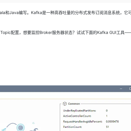
Deepseek-v4-pro
HappyHors
同享
万小智 AI 建站低至 15元/月
Qoder CN
AI 短剧/漫剧
云原生数据库 
快递物流查询
WordPress
成为服务伙
高校合作
点，立即开启云上创新
覆盖公网/内网、递归/权威、移动APP等全场景解析服务
送.CN域名，送备案服务码
基于千问大模型等，支持代码智能生成、研发智能问答
AI助力短剧
态智能体模型
旗舰 MoE 大模型，百万上下文与顶尖推理能力
图生视频，流
cala和Java编写。Kafka是一种高吞吐量的分布式发布订阅消息系统，它
Ubuntu
服务生态伙伴
云工开物
企业应用
Works
Night Plan 支持 Qwen 3.8-Max
云原生大数据计算服务 MaxCompute
AI 办公
容器服务 Kub
NEW
GLM-5.2
Wan2.7-T
Red Hat
30+ 款产品免费体验
Data Agent 驱动的一站式 Data+AI 开发治理平台
夜间 5 折，Qwen/Meoo/TokenPlan 客户专享
面向分析的企业级SaaS模式云数据仓库
AI智能应用
提供一站式管
科研合作
pic配置，想要监控Broker服务器状态？试试下面的Kafka GUI工具——K
视觉 Coding、空间感知、多模态思考等全面升级
1M上下文，专为长程任务能力而生
ERP
堂（旗舰版）
SUSE
智能客服
CRM
防护产品
2个月
自动承接线索
建站小程序
OA 办公系统
AI 应用构建
大模型原生
力提升
财税管理
模板建站
Qoder
大模型服务平台百炼-应用模版
HOT
NEW
面向真实软件
个人版上线、团队版降价；千问3.8-Max首发发尝鲜
丰富多元化的应用模版和解决方案
400电话
定制建站
万有无界
大模型服务平台百炼-智能体
方案
广告营销
模板小程序
的模型效果
灵活可视化地构建企业级 Agent
定制小程序
秒悟
人工智能平台 PAI
APP 开发
云端极速 AI 
新一代 AI 视频生成模型，深度适配广告营销等场景
AI Native 的算法工程平台，一站式完成建模、训练、推理服务部署
建站系统