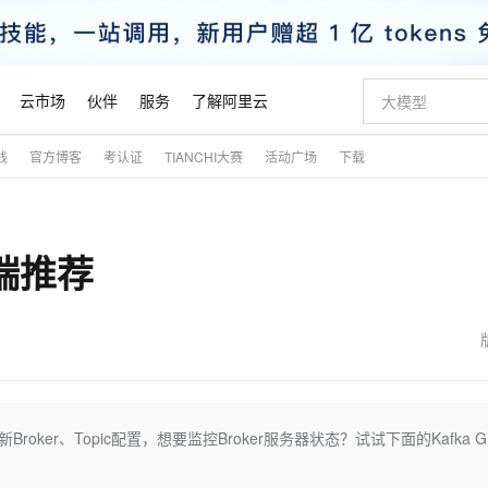
云市场
伙伴
服务
了解阿里云
践
官方博客
考认证
TIANCHI大赛
活动广场
下载
AI 特惠
数据与 API
成为产品伙伴
企业增值服务
最佳实践
价格计算器
AI 场景体
基础软件
产品伙伴合
阿里云认证
市场活动
配置报价
大模型
自助选配和估算价格
新方式
睿译宝，AI翻译排版一步到位
智启 AI 普惠权益
产品生态集成认证中心
企业支持计划
云上春晚
域名与网站
千问官方 MaaS 平台，为开发者和 Agent 而生，新用户赠送 1 亿 + tokens 额度
Qwen Aud
AI Coding
阿里云Maa
2026 阿里云
云服务器 E
为企业打
数据集
Windows
大模型认证
模型
NEW
NEW
户端推荐
交付可用成果
值低价云产品抢先购
上传文档即自动完成翻译和格式还原
至高享 1亿+免费 tokens，加速 Al 应用落地
提供智能易用的域名与建站服务
智能编程，一键
安全可靠、
产品生态伙伴
专家技术服务
云上奥运之旅
弹性计算合作
阿里云中企出
手机三要素
宝塔 Linux
全部认证
价格优势
有专属领域专家
GLM-5.2：长任务时代开源旗舰模型
阿里云 OPC 创新助力计划
千问大模型
即刻拥有 DeepS
AI 电商营销
对象存储 O
大模型
产品生态伙伴工作台
企业增值服务台
云栖战略参考
云存储合作计
云栖大会
身份实名认证
CentOS
训练营
推动算力普惠，释放技术红利
最高返9万
多领域专家智能体,一键组建 AI 虚拟交付团队
快速构建应用程序和网站，即刻迈出上云第一步
至高百万元 Token 补贴，加速一人公司成长
多元化、高性能、安全可靠的大模型服务
真正可用的 1M 上下文,一次完成代码全链路开发
轻松解锁专属 Dee
从图文生成到
云上的中国
数据库合作计
活动全景
短信
Docker
图片和
站式影视创作平台
Hermes Agent，打造自进化智能体
Token Plan 模型订阅计划
数字证书管理服务（原SSL证书）
5 分钟轻松部署
AI 广告创作
无影云电脑
企业成长
NEW
信息公告
看见新力量
云网络合作计
OCR 文字识别
JAVA
证享300元代金券
可视化编排打通从文字构思到成片全链路闭环
全托管，含MySQL、PostgreSQL、SQL Server、MariaDB多引擎
自主进化，持久记忆，越用越聪明
Qwen3.8-Max 首发尝鲜，限时加量 10 倍，夜间低至2折
实现全站HTTPS，呈现可信的WEB访问
图文、视频一
随时随地安
魔搭 Mode
Kimi-K3
HappyHors
NEW
loud
服务实践
官网公告
金融模力时刻
Salesforce O
版
发票查验
全能环境
Claude Code + GStack 打造工程团队
千问办公，限时限量积分加倍
Qoder
低代码高效构
AI 建站
短信服务
ker、Topic配置，想要监控Broker服务器状态？试试下面的Kafka G
型
NEW
作计划
Kimi 最新旗舰模型，长程编程与推理利器
让文字生成流
计划
创新中心
魔搭 ModelSc
健康状态
理服务
让AI从“聊天伙伴”进化为能干活的“数字员工”
安装技能 GStack，拥有专属 AI 工程团队
你的AI工作搭子，覆盖日常办公高频场景
面向真实软件的智能体编程平台
0 代码专业建
客户案例
天气预报查询
操作系统
态合作计划