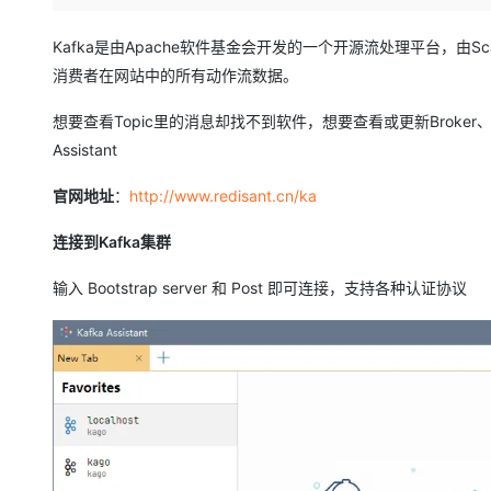
存储
天池大赛
Qwen3.7-Plus
云解析DNS
解决方案免费试用 新老
电子合同
最高领取价值200元试用
能看、能想、能动手的多模
安全
网络与CDN
Kafka是由Apache软件基金会开发的一个开源流处理平台，由S
AI 算法大赛
畅捷通
消费者在网站中的所有动作流数据。
大数据开发治理平台 Data
AI 产品 免费试用
网络
安全
云开发大赛
Qwen3-VL-Plus
Tableau 订阅
1亿+ 大模型 tokens 和 
想要查看Topic里的消息却找不到软件，想要查看或更新Broker、To
可观测
入门学习赛
中间件
AI空中课堂在线直播课
Assistant
云防火墙
140+云产品 免费试用
上云与迁云
云原生的云上边界网络安全
产品新客免费试用，最长1
数据库
官网地址
：
http://www.redisant.cn/ka
生态解决方案
大模型服务
企业出海
大模型ACA认证体验
大数据计算
连接到Kafka集群
助力企业全员 AI 认知与能
行业生态解决方案
千问AI平台-Token Plan
政企业务
媒体服务
开发者生态解决方案
输入 Bootstrap server 和 Post 即可连接，支持各种认证协议
企业服务与云通信
千问AI平台-模型体验
AI 开发和 AI 应用解决
在线体验全尺寸、多种模态
域名与网站
Happy 系列大模型
终端用户计算
Serverless
开发工具