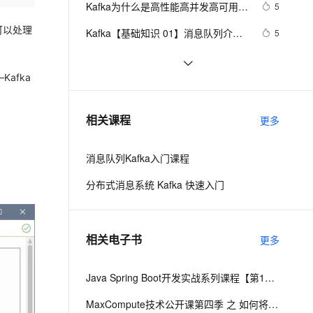
安全
Kafka为什么是高性能高并发高可用架
我要投诉
e-1.1-I2V
Cosyvoice-V3-Flash
5
PolarDB
上云场景组合购
Milvus 弹性伸缩功能新增节
伴
构
漫剧创作，剧本、分镜、视频高效生成
100%兼容MySQL、PostgreSQL，兼容Oracle，支持集中和分布式
覆盖90%+业务场景，专享组合折扣价
点支持范围
畅自然，细节丰富
高表现力语音合成大模型，语音克隆听感自然
可以处理
VPN
Kafka【基础知识 01】消息队列介绍
5
+Kafka架构及核心概念（图片来源于
ernetes 版 ACK
云聚AI 严选权益
AI 原生数据库服务发布
SSL 证书
SpringBoot整合Kafka简单配置实现生
9
2V
Fun-ASR
网络）
，一键激活高效办公新体验
理容器应用的 K8s 服务
精选AI产品，从模型到应用全链提效
Agent 数据网关
产消费
afka
文戏情感细腻自然，动作戏激烈拳拳到肉，实现更强表演能力
支持中英文自由切换，具备更强的噪声鲁棒性
堡垒机
Apache Kafka——一个不同的消息系
6
AI 用量加速计划
云原生数据库 PolarDB
统
防火墙
、识别商机，让客服更高效、服务更出色。
Kafka Windows运行错误：找不到或
新老同享，达量后返
Agentic Database 发布
5
相关课程
更多
无法加载主类 
主机安全
应用
Files\kafka\kafka_2.12-
消息队列Kafka入门课程
2.0.0\libs\activation-1.1.1.ja 
千问办公
NEW
AI 应用及服务市场
r;C:\Program
的智能体编程平台
一站式AI生产力平台
分布式消息系统 Kafka 快速入门
AI 应用
伶鹊
企业级人与Agent协作平台，接入和调度多个数字员工
智能客服平台，对话机器人、对话分析、智能外呼
大模型
相关电子书
更多
大模型服务平台百炼 - 全妙
自然语言处理
应用创作平台
多模态内容创作工具，已接入 DeepSeek
数据标注
Java Spring Boot开发实战系列课程【第16讲】：Spring Boot 2.0 实战Apache Kafka百万级高并发消息中间件与原理解析
机器学习
MaxCompute技术公开课第四季 之 如何将Kafka数据同步至MaxCompute