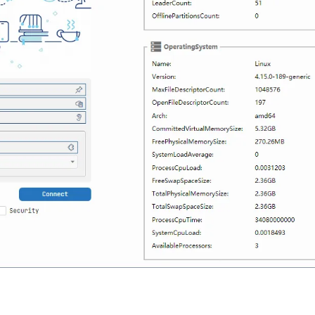
AI 应用
10分钟微调：让0.6B模型媲美235B模
多模态数据信
型
依托云原生高可用架构,实现Dify私有化部署
用1%尺寸在特定领域达到大模型90%以上效果
一个 AI 助手
超强辅助，Bol
即刻拥有 DeepSeek-R1 满血版
在企业官网、通讯软件中为客户提供 AI 客服
多种方案随心选，轻松解锁专属 DeepSeek