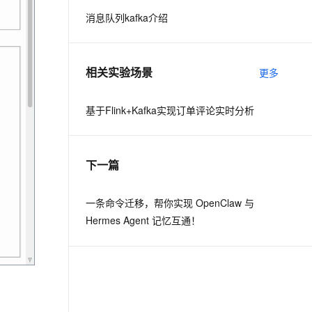
消息队列kafka介绍
息提取
与 AI 智能体进行实时音视频通话
从文本、图片、视频中提取结构化的属性信息
构建支持视频理解的 AI 音视频实时通话应用
相关实验场景
更多
t.diy 一步搞定创意建站
构建大模型应用的安全防护体系
通过自然语言交互简化开发流程,全栈开发支持
通过阿里云安全产品对 AI 应用进行安全防护
基于Flink+Kafka实现订单评论实时分析
下一篇
一条命令迁移，帮你实现 OpenClaw 与
Hermes Agent 记忆互通！