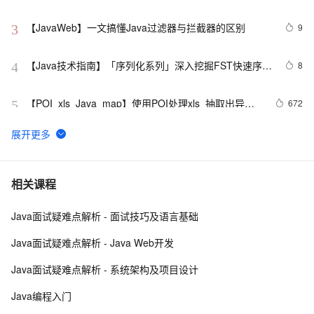
理
【JavaWeb】一文搞懂Java过滤器与拦截器的区别
9
3
【Java技术指南】「序列化系列」深入挖掘FST快速序列
8
4
化压缩内存的利器的特性和原理 
【POI  xls  Java  map】使用POI处理xls  抽取出异常
672
5
信息  --java1.8Group by    ---map迭代  --  设置单元格
高度
Java 注解 阐释 hibernate ORM
3
6
java 中的多线程   内部类实现 数据共享 和 Runnable实
7
7
相关课程
现数据共享
Java面试疑难点解析 - 面试技巧及语言基础
Java程序利用main函数中args参数实现参数的传递
12
8
Java面试疑难点解析 - Java Web开发
GitHub 星标 115k+的 Java 教程，超级硬核！下载量突
7
9
Java面试疑难点解析 - 系统架构及项目设计
破 1 万次！
2. Java中的垃圾收集 - GC参考手册
746
10
Java编程入门