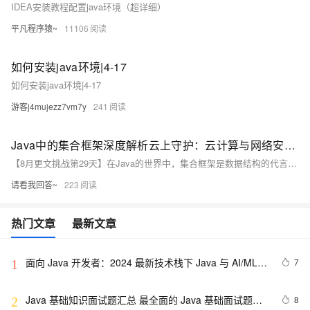
IDEA安装教程配置java环境（超详细）
平凡程序猿~
11106
如何安装java环境|4-17
如何安装java环境|4-17
游客j4mujezz7vm7y
241
Java中的集合框架深度解析云上守护：云计算与网络安全的协同进化
【8月更文挑战第29天】在Java的世界中，集合框架是数据结构的代言人。它不仅让数据存储变得优雅而高效，还为程序员提供了一套丰富的工具箱。本文将带你深入理解集合框架的设计哲学，探索其背后的原理，并分享一些实用的使用技巧。无论你是初学者还是资深开发者，这篇文章都将为你打开一扇通往高效编程的大门。
请看我回答~
223
热门文章
最新文章
面向 Java 开发者：2024 最新技术栈下 Java 与 AI/ML 
7
1
融合的实操详尽指南
Java 基础知识面试题汇总 最全面的 Java 基础面试题整
8
2