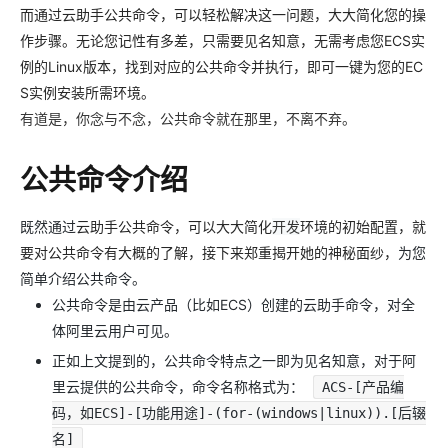
而通过云助手公共命令，可以轻松解决这一问题，大大简化您的操
作步骤。无论您记性有多差，只需要见名知意，无需考虑您ECS实
例的Linux版本，找到对应的公共命令并执行，即可一键为您的EC
S实例安装所需环境。
有道是，你念与不念，公共命令就在那里，不离不弃。
公共命令介绍
既然通过
云助手公共命令，可以大大简化
开发
环境的初始配置，就
要对公共命令有大概的了解，接下来郑重揭开她的神秘面纱，
为您
简单介绍公共命令。
公共命令是由云产品（比如ECS）创建的云助手命令，对全
体阿里云用户可见。
正如上文提到的，公共命令特点之一即为见名知意，对于阿
里云提供的公共命令，命令名称格式为：
ACS-[产品编
码，如ECS]-[功能用途]-(for-(windows|linux)).[后辍
名]