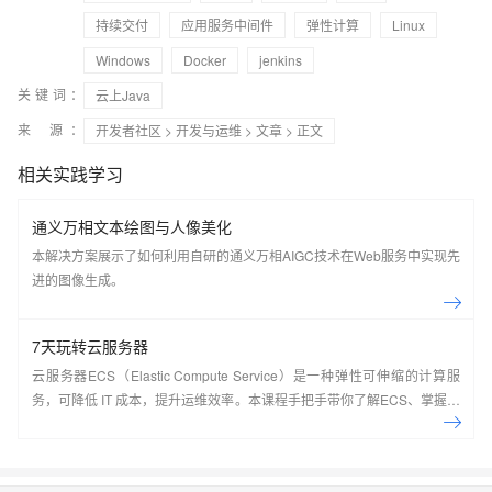
持续交付
应用服务中间件
弹性计算
Linux
Windows
Docker
jenkins
关键词：
云上Java
来 源：
开发者社区
>
开发与运维
>
文章
> 正文
相关实践学习
通义万相文本绘图与人像美化
本解决方案展示了如何利用自研的通义万相AIGC技术在Web服务中实现先
进的图像生成。
7天玩转云服务器
云服务器ECS（Elastic Compute Service）是一种弹性可伸缩的计算服
务，可降低 IT 成本，提升运维效率。本课程手把手带你了解ECS、掌握基
本操作、动手实操快照管理、镜像管理等。了解产品详
情:&nbsp;https://www.aliyun.com/product/ecs