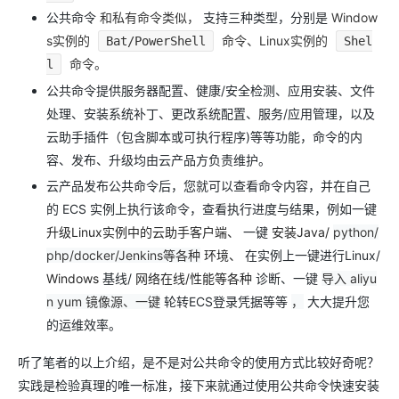
公共命令
和私有命令类似，
支持三种类型，分别是
Window
s实例的
命令、Linux实例的
Bat/PowerShell
Shel
命令。
l
公共命令提供服务器配置、健康/安全检测、应用安装、文件
处理、安装系统补丁、更改系统配置、服务/应用管理，以及
云助手插件（包含脚本或可执行程序)等等功能，命令的内
容、发布、升级均由云产品方负责维护。
云产品发布公共命令后，您就可以查看命令内容，并在自己
的 ECS 实例上执行该命令，查看执行进度与结果，例如一键
升级Linux实例中的云助手客户端、
一键
安装Java/
python/
php/docker/Jenkins等各种
环境、
在实例上一键进行Linux/
Windows
基线/
网络在线/性能等各种
诊断、一键
导入 aliyu
n yum 镜像源、一键
轮转ECS登录凭据等等
，
大大提升您
的运维效率。
听了笔者的以上介绍，是不是对公共命令的使用方式比较好奇呢？
实践是检验真理的唯一标准，接下来就通过使用公共命令快速安装