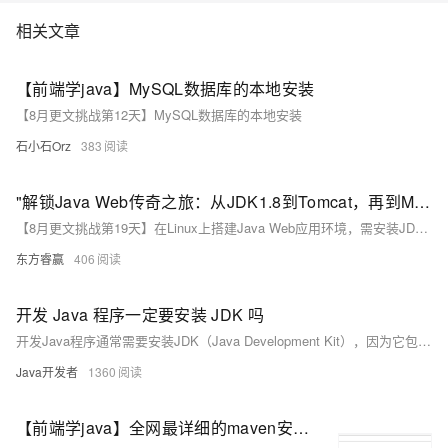
相关文章
【前端学java】MySQL数据库的本地安装
【8月更文挑战第12天】MySQL数据库的本地安装
石小石Orz
383
"解锁Java Web传奇之旅：从JDK1.8到Tomcat，再到MariaDB，一场跨越数据库的冒险安装盛宴，挑战你的技术极限！"
【8月更文挑战第19天】在Linux上搭建Java Web应用环境，需安装JDK 1.8、Tomcat及MariaDB。本指南详述了使用apt-get安装OpenJDK 1.8的方法，并验证其版本。接着下载与解压Tomcat至`/usr/local/`目录，并启动服务。最后，通过apt-get安装MariaDB，设置基本安全配置。完成这些步骤后，即可验证各组件的状态，为部署Java Web应用打下基础。
东方睿赢
406
开发 Java 程序一定要安装 JDK 吗
开发Java程序通常需要安装JDK（Java Development Kit），因为它包含了编译、运行和调试Java程序所需的各种工具和环境。不过，某些集成开发环境（IDE）可能内置了JDK，或可使用在线Java编辑器，无需单独安装。
Java开发者
1360
【前端学java】全网最详细的maven安装与IDEA集成教程！