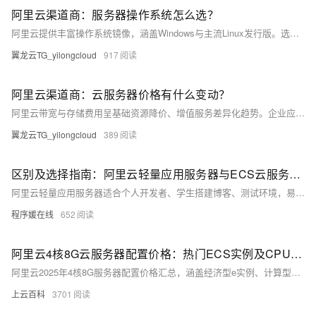
阿里云渠道商：服务器操作系统怎么选？
阿里云提供丰富操作系统镜像，涵盖Windows与主流Linux发行版。选型需综合技术兼容性、运维成本、安全稳定等因素。推荐Alibaba Cloud Linux、Ubuntu等用于Web与容器场景，Windows Server支撑.NET应用。建议优先选用LTS版本并进行测试验证，通过标准化镜像管理提升部署效率与一致性。
翼龙云TG_yilongcloud
917
阿里云渠道商：云服务器价格有什么变动？
阿里云带宽与存储费用呈基础资源降价、增值服务差异化趋势。企业应结合业务特点，通过阶梯计价、智能分层、弹性带宽等策略优化成本，借助云监控与预算预警机制，实现高效、可控的云资源管理。
翼龙云TG_yilongcloud
389
区别及选择指南：阿里云轻量应用服务器与ECS云服务器有什么区别？
阿里云轻量应用服务器适合个人开发者、学生搭建博客、测试环境，易用且性价比高；ECS功能更强大，适合企业级应用如大数据、高流量网站。根据需求选择：轻量入门首选，ECS专业之选。
程序媛在线
652
阿里云4核8G云服务器配置价格：热门ECS实例及CPU处理器型号说明
阿里云2025年4核8G服务器配置价格汇总，涵盖经济型e实例、计算型c9i等热门ECS实例，CPU含Intel Xeon及AMD EPYC系列，月费159元起，年付低至1578元，按小时计费0.45元起，实际购买享折扣优惠。
上云百科
3701