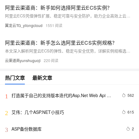
阿里云渠道商：新手如何选择阿里云ECS实例？
阿里云ECS凭借弹性扩展、稳定可靠与安全防护，助力企业高效上云。本文系统解析实例规格选择关键因素：业务场景匹配、性能评估、成本优化、地域部署与扩展规划，结合计费模式与实际需求，提供科学选型建议，助您精准匹配资源，提升云上效能。（238字）
翼龙云TG_yilongcloud
1551
阿里云渠道商：新手怎么选阿里云ECS实例规格？
本文深入解析阿里云ECS的弹性、稳定与安全优势，详解实例规格选择的关键因素，涵盖应用场景、性能需求、成本预算、地理位置与扩展性，助力用户精准选型，优化业务部署与成本效益。
云渠道商yunshuguoji
220
热门文章
最新文章
打造属于自己的支持版本迭代的Asp.Net Web Api 
562
1
Route
艾伟：几个ASP.NET小技巧
615
2
ASP备份数据库
2
3