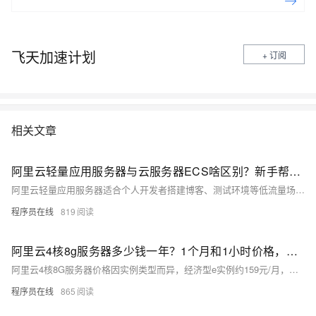
本操作、动手实操快照管理、镜像管理等。了解产品详
情:&nbsp;https://www.aliyun.com/product/ecs
飞天加速计划
+ 订阅
相关文章
阿里云轻量应用服务器与云服务器ECS啥区别？新手帮助教程
阿里云轻量应用服务器适合个人开发者搭建博客、测试环境等低流量场景，操作简单、成本低；ECS适用于企业级高负载业务，功能强大、灵活可扩展。二者在性能、网络、镜像及运维管理上差异显著，用户应根据实际需求选择。
程序员在线
819
阿里云4核8g服务器多少钱一年？1个月和1小时价格，省钱购买方法分享
阿里云4核8G服务器价格因实例类型而异，经济型e实例约159元/月，计算型c9i约371元/月，按小时计费最低0.45元。实际购买享折扣，1年最高可省至1578元，附主流ECS实例及CPU型号参考。
程序员在线
865