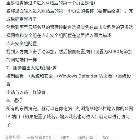
里是设置通过IP进入网站后的第一个页面是谁）
名称里面输入进入网站后的第一个页面的名称（要带后缀名），完
成后确定就行了
然后到阿里云服务器的管理控制台选择实例在点击实例后的更多选
择网络和安全组在点击安全组配置在这里插入图片描述
点击安全组配置
找到入方向点击手动添加，然后按图配置,端口设置为8080与添加
的网站端口一样
7、服务器出入站规则配置
控制面板 ——>系统和安全——>Windows Defender 防火墙——>高级设
置
出站与入站一样设置
8、运行
所有的东西搞完，就可以在你电脑上的浏览器地址栏输入你的公网
IP:端口（如果配置了域名，输入域名也可进入）就可以进行访问
了
文章标签：
云服务器 ECS
.NET
弹性计算
SQL