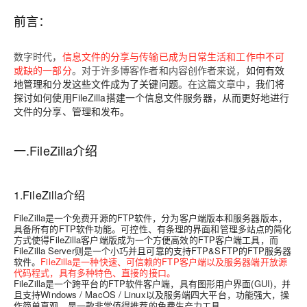
前言：
数字时代，
信息文件的分享与传输已成为日常生活和工作中不可
或缺的一部分
。对于许多博客作者和内容创作者来说，
如何有效
地管理和分发这些文件成为了关键问题
。在这篇文章中，
我们将
探讨如何使用FileZilla搭建一个信息文件服务器，从而更好地进行
文件的分享、管理和发布。
一.FileZilla介绍
1.FileZilla介绍
FileZilla是一个免费开源的FTP软件，分为客户端版本和服务器版本，
具备所有的FTP软件功能
。
可控性、有条理的界面和管理多站点的简化
方式使得FileZilla客户端版成为一个方便高效的FTP
客户端工具，而
FileZilla Server则是一个小巧并且可靠的支持FTP&SFTP的FTP服务器
软件
。
FileZilla是一种快速、可信赖的FTP客户端以及服务器端开放源
代码程式，具有多种特色、直接的接口。
FileZilla是一个跨平台的FTP软件客户端，具有图形用户界面(GUI)，并
且支持Windows / MacOS / Linux以及服务端四大平台，功能强大，操
作简单直观，是一款非常值得推荐的免费生产力工具。