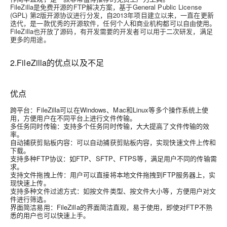
FileZilla是免费开源的FTP解决方案，基于General Public License
(GPL) 第2版开源协议进行分发，自2013年项目建立以来，一直在更新
迭代，是一款优秀的开源软件，任何个人和商业机构都
可以自由使用。
FileZilla也开放了源码，有开发需要的开发者可以用于二次研发，满足
更多的用途。
2.FileZilla的优点以及不足
优点
跨平台
：FileZilla可以在Windows、Mac和Linux等多个操作系统上使
用，方便用户在不同平台上进行文件传输。
多任务同时传输
：支持多个任务同时传输，大大提高了文件传输的效
率。
自动捕获剪贴板内容
：可以自动捕获剪贴板内容，实现快速文件上传和
下载。
支持多种FTP协议
：如FTP、SFTP、FTPS等，满足用户不同的传输需
求。
支持文件拖拽上传
：用户可以直接将本地文件拖拽到FTP服务器上，实
现快速上传。
支持多种文件过滤方式
：如按文件类型、按文件大小等，方便用户对文
件进行筛选。
界面简洁易用
：FileZilla的界面简洁直观，易于使用，即使对FTP不熟
悉的用户也可以快速上手。