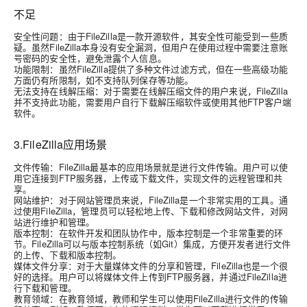
不足
安全性问题
：由于FileZilla是一款开源软件，其安全性可能受到一些质
疑。虽然FileZilla本身没有安全漏洞，但用户在使用过程中需要注意账
号密码的安全性，避免泄露个人信息。
功能限制
：虽然FileZilla提供了多种文件过滤方式，但在一些高级功能
方面仍有所限制，如不支持队列保存等功能。
无法支持在线解压缩
：对于需要在线解压缩文件的用户来说，FileZilla
并不支持此功能，需要用户自行下载解压缩软件或使用其他FTP客户端
软件。
3.FileZilla应用场景
文件传输：FileZilla最基本的应用场景就是进行文件传输。用户可以使
用它连接到FTP服务器，上传或下载文件，实现文件的远程管理和共
享。
网站维护：对于网站管理员来说，FileZilla是一个非常实用的工具。通
过使用FileZilla，管理员可以轻松地上传、下载和修改网站文件，对网
站进行维护和管理。
版本控制：在软件开发和团队协作中，版本控制是一个非常重要的环
节。FileZilla可以与版本控制系统（如Git）集成，方便开发者进行文件
的上传、下载和版本控制。
媒体文件分享：对于大量媒体文件的分享和管理，FileZilla也是一个很
好的选择。用户可以将媒体文件上传到FTP服务器，并通过FileZilla进
行下载和管理。
教育领域：在教育领域，教师和学生可以使用FileZilla进行文件的传输