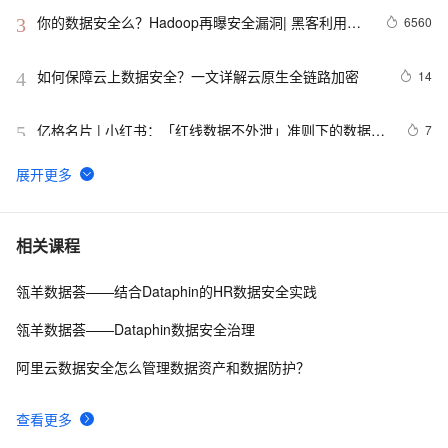
你的数据安全么？Hadoop再曝安全漏洞| 黑客利用
6560
3
Hadoop Yarn资源管理系统未授权访问漏洞进行攻击
如何保障云上数据安全？一文详解云原生全链路加密
14
4
亿格名片 | 小红书：「红线数据不外泄」准则下的数据安
7
5
全“种草”攻略
使用Paho-MQTT集成ID²，实现数据安全上云
10
6
带你读《数据安全流通方案（瓴羊隐私计算白皮书）》
8
7
相关课程
——六、开源项目 mpc4j
瓴羊数据荟——结合Dataphin的HR数据安全实践
数据安全产品之认识数据脱敏系统
8
8
瓴羊数据荟——Dataphin数据安全治理
几种确保数据安全的方法：
3
9
阿里云数据安全怎么管理数据资产和数据防护？
带你读《构建企业级好数据（Dataphin智能数据建设与
12
10
查看更多
治理白皮书）》——1. 用中台方法论构建与治理企业级