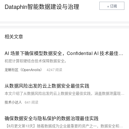
Dataphin智能数据建设与治理
+ 订阅
相关文章
AI 场景下确保模型数据安全，Confidential AI 技术最佳实践解读
机密计算软硬结合技术保障数据安全。
龙蜥社区（OpenAnolis）
4247
从数据风险出发的云上数据安全最佳实践
本文介绍了从数据风险出发的云上数据安全最佳实践，涵盖数据泄露现状及原因分析，以及基于云的安全机制。文章详细探讨了以云为基础实现数据全链路可视可控的方法，包括资产可见可控、数据安全中心、治理闭环和自动化智能化的数据安全治理能力。通过云原生方案，企业可以更高效地识别、预警和处置数据风险，确保数据安全。文中还提到多项免费工具和服务，帮助企业降低数据泄露风险并减少安全投入。
技术小达人
641
确保数据安全与隐私保护的数据治理最佳实践
【8月更文第13天】随着数据成为企业最重要的资产之一，数据安全和隐私保护变得至关重要。本文将探讨数据治理中的一些最佳实践，并提供具体的代码示例来说明如何实施这些策略。