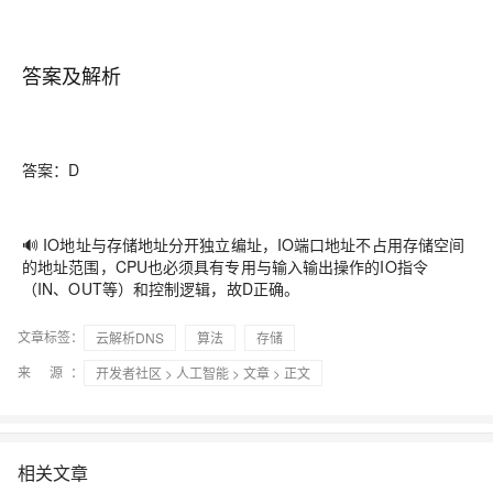
答案及解析
答案：D
🔊 IO地址与存储地址分开独立编址，IO端口地址不占用存储空间
的地址范围，CPU也必须具有专用与输入输出操作的IO指令
（IN、OUT等）和控制逻辑，故D正确。
文章标签：
云解析DNS
算法
存储
来 源：
开发者社区
>
人工智能
>
文章
> 正文
相关文章