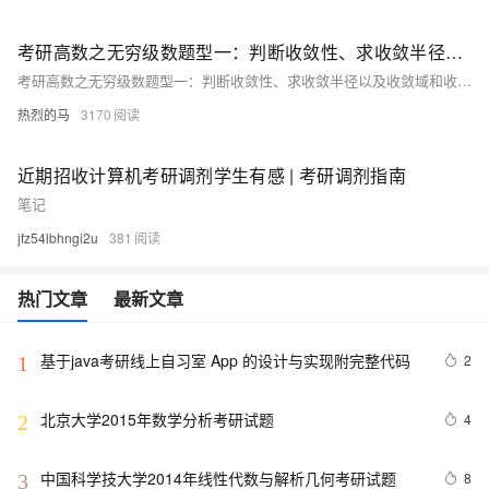
考研高数之无穷级数题型一：判断收敛性、求收敛半径以及收敛域和收敛区间（题目讲解）
考研高数之无穷级数题型一：判断收敛性、求收敛半径以及收敛域和收敛区间（题目讲解）
热烈的马
3170
近期招收计算机考研调剂学生有感 | 考研调剂指南
笔记
jfz54lbhngi2u
381
热门文章
最新文章
基于java考研线上自习室 App 的设计与实现附完整代码
2
1
北京大学2015年数学分析考研试题
4
2
中国科学技大学2014年线性代数与解析几何考研试题
8
3