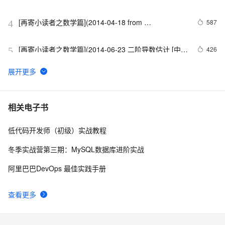
[再寄小读者之数学篇](2014-04-18 from 
587
4
352558840@qq.com [南开大学 2014 年高等代数考研
试题]特征多项式的互素分解)
[再寄小读者之数学篇](2014-06-23 二阶导数估计 [中国
426
5
科学技术大学2013年高等数学B 考研试题])
[家里蹲大学数学杂志]第260期华南师范大学2013年数
505
6
学分析考研试题参考解答
厦门大学2016年高等代数考研试题参考解答
2
7
相关电子书
低代码开发师（初级）实战教程
[再寄小读者之数学篇](2014-06-23 积分不等式 [中国科学
3
8
技术大学2013年高等数学B 考研试题])
冬季实战营第三期：MySQL数据库进阶实战
[家里蹲大学数学杂志]第034期中山大学2008年数学分析
5
9
阿里巴巴DevOps 最佳实践手册
考研试题参考解答
[再寄小读者之数学篇](2014-04-18 from 
616
10
查看更多
352558840@qq.com [南开大学 2014 年高等代数考研
试题]二次型的零点)