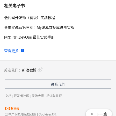
厦门大学2016年高等代数考研试题参考解答
2
7
相关电子书
低代码开发师（初级）实战教程
[再寄小读者之数学篇](2014-06-23 积分不等式 [中国科学
3
8
技术大学2013年高等数学B 考研试题])
冬季实战营第三期：MySQL数据库进阶实战
[家里蹲大学数学杂志]第034期中山大学2008年数学分析
5
9
阿里巴巴DevOps 最佳实践手册
考研试题参考解答
[再寄小读者之数学篇](2014-04-18 from 
616
10
查看更多
352558840@qq.com [南开大学 2014 年高等代数考研
试题]二次型的零点)
关注我们：
新浪微博
联系我们
文档
|
开发者社区
|
天池大赛
|
培训与认证
下一篇
法律声明及隐私权政策
|
Cookies政策