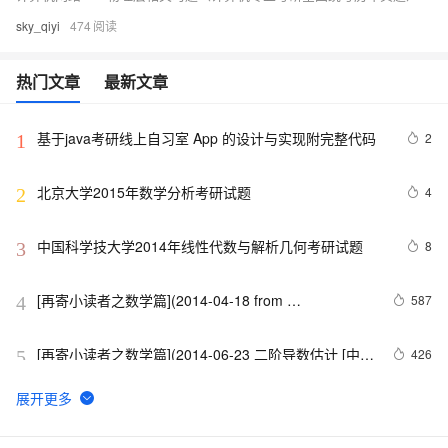
sky_qiyi
474
热门文章
最新文章
基于java考研线上自习室 App 的设计与实现附完整代码
2
1
北京大学2015年数学分析考研试题
4
2
中国科学技大学2014年线性代数与解析几何考研试题
8
3
[再寄小读者之数学篇](2014-04-18 from 
587
4
352558840@qq.com [南开大学 2014 年高等代数考研
试题]特征多项式的互素分解)
[再寄小读者之数学篇](2014-06-23 二阶导数估计 [中国
426
5
科学技术大学2013年高等数学B 考研试题])
[家里蹲大学数学杂志]第260期华南师范大学2013年数
505
6
学分析考研试题参考解答