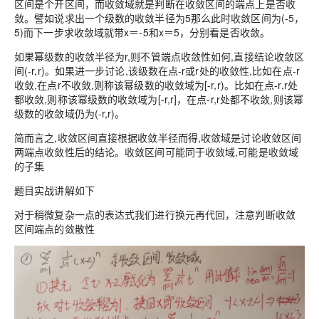
区间是个开区间，而收敛域就是判断在收敛区间的端点上是否收
敛。譬如说求出一个级数的收敛半径为5那么此时收敛区间为(-5，
5)而下一步求收敛域就带x＝-5和x＝5，分别看是否收敛。
如果幂级数的收敛半径为r,则不管端点收敛性如何,直接结论收敛区
间(-r,r)。如果进一步讨论,该级数在点-r或r处的收敛性,比如在点-r
收敛,在点r不收敛,则称该幂级数的收敛域为[-r,r)。比如在点-r,r处
都收敛,则称该幂级数的收敛域为[-r,r]，在点-r,r处都不收敛,则该幂
级数的收敛域仍为(-r,r)。
简而言之,收敛区间直接根据收敛半径而得,收敛域是讨论收敛区间
两端点收敛性后的结论。收敛区间可能同于收敛域,可能是收敛域
的子集
题目实战讲解如下
对于稍微复杂一点的表达式我们进行换元再代回，注意判断收敛
区间端点的敛散性