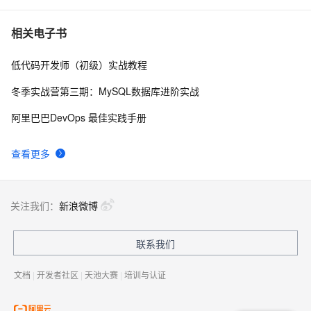
hdu 3015 Disharmony Trees
563
7
相关电子书
低代码开发师（初级）实战教程
perl--CGI编程之Apache服务器安装配置
438
8
冬季实战营第三期：MySQL数据库进阶实战
如何绑定多个action到一个slot
456
9
阿里巴巴DevOps 最佳实践手册
结构struct(值类型)在实际应用要注意的二点:
621
10
查看更多
关注我们：
新浪微博
联系我们
文档
|
开发者社区
|
天池大赛
|
培训与认证