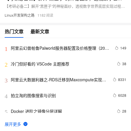
【考研必备二】解开“黑匣子”的神秘面纱，透视数字世界底层实现过程（计算机组成原理）
Linux开发架构之路
1182
热门文章
最新文章
阿里云幻兽帕鲁Palworld服务器配置及价格整理（2024
149
1
年版）
冷门但好看的 VSCode 主题推荐
38
2
阿里云大数据利器之-RDS迁移到Maxcompute实现动
8331
3
态分区
拍立淘的图像搜索与识别
6028
4
Docker 进阶之镜像分层详解
28
5
GET 请求和 POST 请求的安全性有何区别？
12
6