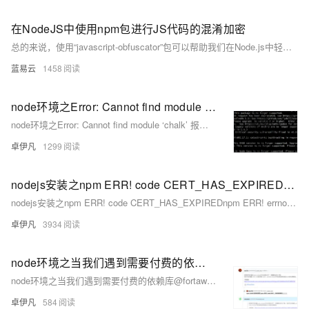
在NodeJS中使用npm包进行JS代码的混淆加密
总的来说，使用“javascript-obfuscator”包可以帮助我们在Node.js中轻松地混淆JavaScript代码。通过合理的配置，我们可以使混淆后的代码更难以理解，从而提高代码的保密性。
蓝易云
1458
node环境之Error: Cannot find module ‘chalk’ 报错无法解决的问题—-网上说让你npm install chalk 基本是没有用的-优雅草央千澈解决方案
node环境之Error: Cannot find module ‘chalk’ 报错无法解决的问题—-网上说让你npm install chalk 基本是没有用的-优雅草央千澈解决方案
卓伊凡
1299
nodejs安装之npm ERR! code CERT_HAS_EXPIREDnpm ERR! errno CERT_HAS_EXPIRED reason: certificate has expired-证书错误通用问题解决方案-优雅草央千澈
nodejs安装之npm ERR! code CERT_HAS_EXPIREDnpm ERR! errno CERT_HAS_EXPIRED reason: certificate has expired-证书错误通用问题解决方案-优雅草央千澈
卓伊凡
3934
node环境之当我们遇到需要付费的依赖库@fortawesome/fontawesome-pro导致npm install无法进行怎么办-fontawesome-pro依赖库
node环境之当我们遇到需要付费的依赖库@fortawesome/fontawesome-pro导致npm install无法进行怎么办-fontawesome-pro依赖库
卓伊凡
584