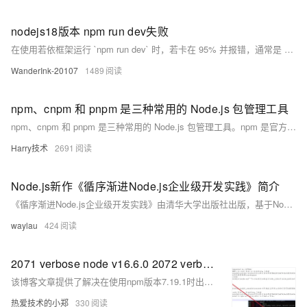
nodejs18版本 npm run dev失败
在使用若依框架运行 `npm run dev` 时，若卡在 95% 并报错，通常是 Node.js 17+ 与 Webpack 的兼容性问题。原因是 OpenSSL 3 的加密算法变化导致依赖冲突。解决方法：Windows 下运行 `set NODE_OPTIONS=--openssl-legacy-provider`，macOS/Linux 使用 `export NODE_OPTIONS=--openssl-legacy-provider`，然后重新启动开发服务即可。此设置让 Node.js 启用旧版加密支持，恢复正常构建流程。
WanderInk-20107
1489
npm、cnpm 和 pnpm 是三种常用的 Node.js 包管理工具
npm、cnpm 和 pnpm 是三种常用的 Node.js 包管理工具。npm 是官方默认的包管理器，提供依赖管理、安装和更新等功能；cnpm 是由阿里巴巴开发的 npm 镜像，专为中国大陆用户优化，解决下载速度慢的问题；pnpm 通过硬链接技术提高安装速度并节省磁盘空间，特别适合磁盘资源紧张的环境。三者命令类似，但各有特色，开发者可根据需求选择合适的工具。
Harry技术
2691
Node.js新作《循序渐进Node.js企业级开发实践》简介
《循序渐进Node.js企业级开发实践》由清华大学出版社出版，基于Node.js 22.3.0编写，包含26个实战案例和43个上机练习，旨在帮助读者从基础到进阶全面掌握Node.js技术，适用于初学者、进阶开发者及全栈工程师。
waylau
424
2071 verbose node v16.6.0 2072 verbose npm v7.19.1或者 no such file or directory, lstat ‘D:\wor
该博客文章提供了解决在使用npm版本7.19.1时出现的"no such file or directory"错误的具体方法，建议通过降级npm到6.14.8版本来解决问题，并确认了该方法可以成功安装node_modules。
热爱技术的小郑
330