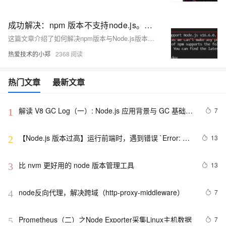
成功解决：npm 版本不支持node.js。【 npm v9.1.2 does not support Node.js v16.6.0.】
这篇文章介绍了如何解决npm版本与Node.js版本不兼容的问题，提供了查看当前npm和Node.js版本的步骤，以及如何根据Node.js版本选择合适的npm版本并进行升级的详细指导。
热爱技术的小郑
2368
热门文章
最新文章
解读 V8 GC Log（一）: Node.js 应用背景与 GC 基础知
7
1
识
【Node.js 版本过高】运行前端时，遇到错误 `Error: 
13
2
error:0308010C:digital envelope 
routines::unsupported`
比 nvm 更好用的 node 版本管理工具
13
3
node反向代理，解决跨域（http-proxy-middleware）
7
4
Prometheus（二）之Node Exporter采集Linux主机数据
7
5