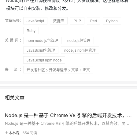
Node.js社区在开源授权协议下发布了大多数模块。这也就意味着
模块可以自由安装、修改和分发。
文章标签：
JavaScript
数据库
PHP
Perl
Python
Ruby
关键词：
npm node.js包管理
node.js包管理
JavaScript包管理
node.js npm包管理
JavaScript npm node
来 源：
开发者社区
>
开发与运维
>
文章
> 正文
相关文章
Node.js 是一种基于 Chrome V8 引擎的后端开发技术，以其高效、灵活著称。本文将介绍 Node.js 的基础概念
Node.js 是一种基于 Chrome V8 引擎的后端开发技术，以其高效、灵活著称。本文将介绍 Node.js 的基础概念，包括事件驱动、单线程模型和模块系统；探讨其安装配置、核心模块使用、实战应用如搭建 Web 服务器、文件操作及实时通信；分析项目结构与开发流程，讨论其优势与挑战，并通过案例展示 Node.js 在实际项目中的应用，旨在帮助开发者更好地掌握这一强大工具。
土木林森
654