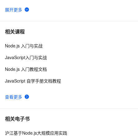
node.js: ws服务端和WebSocket客户端交互示例
1
6
Apache Dubbo 首个 Node.js 3.0-alpha 版本正式发布
3
7
相关课程
Node.js 入门与实战
【node】express中mysql的基本用法、连接池的使用、
2
8
事务的回滚
JavaScript入门与实战
Node.js【简介、安装、运行 Node.js 脚本、事件循环、
9
9
Node.js 入门教程文档
ES6 作业队列、Buffer(缓冲区)、Stream(流)】(一)-全面
详解（学习总结---从入门到深化）（上）
使用 Node.js、Socket.IO 和 GPT-4 构建 AI 聊天机器人
6
10
JavaScript 自学手册文档教程
查看更多
相关电子书
沪江基于Node.js大规模应用实践