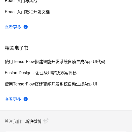
React 入门与实战
前端学习笔记202307学习笔记第六十三天-react性能优
5
8
化-17
React 入门教程开发文档
开发跨平台app推荐React Native还是flutter？
7280
9
查看更多
基于webpack Code Splitting实现react组件的按需加
7123
10
载
相关电子书
使用TensorFlow搭建智能开发系统自劢生成App UI代码
Fusion Design - 企业级UI解决方案揭秘
使用TensorFlow搭建智能开发系统自动生成App UI
查看更多
关注我们：
新浪微博