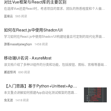
对比Vue框架与React库的主要区别
在选择Vue还是React时，考虑项目的需求、团队的熟悉程度和个人偏好至关重要。如果项目需要快速原型开发和较小的学习曲线，Vue可能是更好的选择。相反，如果项目需要更大的灵活性，或者项目团队已经有React的经验，那么React可能是更合适的选择。
蓝易云
565
如何在React.js中使用Shadcn/UI
学习如何在React.js中使用Shadcn/UI构建轻量且可定制的现代化界面。Shadcn/UI为React.js打造，提供核心组件和Tailwind CSS支持，帮助你创建独特的UI，避免大型框架的臃肿。本文介绍安装、配置及与Apipost集成的方法，适合希望提升React.js项目的开发者。通过定制主题和优化性能，你可以高效地开发出功能强大的应用。
游客mass6jalwg5qm
1458
移动端UI名词 - AxureMost
该文档介绍了多种UI组件的分类和功能，包括按钮、图标、宫格等基础组件，头像、徽标、轮播图等数据展示类组件，复选框、日期选择器、输入框等数据输入类组件，以及对话框、加载、消息通知等反馈类组件。此外，还涵盖了下拉菜单、导航栏、分页器等导航类组件。每个组件都有具体的应用场景和作用，帮助开发者快速构建界面。
邂逅惊鸿
690
【入门思路】基于Python+Unittest+Appium+Excel+BeautifulReport的App/移动端UI自动化测试框架搭建思路
本文重点讲解如何搭建App自动化测试框架的思路，而非完整源码。主要内容包括实现目的、框架设计、环境依赖和框架的主要组成部分。适用于初学者，旨在帮助其快速掌握App自动化测试的基本技能。文中详细介绍了从需求分析到技术栈选择，再到具体模块的封装与实现，包括登录、截图、日志、测试报告和邮件服务等。同时提供了运行效果的展示，便于理解和实践。
虫无涯
1418