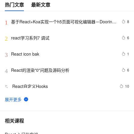
热门文章
最新文章
基于React+Koa实现一个h5页面可视化编辑器－Dooring 
8
1
| 🏆 技术专题第三期征文
react学习系列7 调试
6
2
React icon bak
1
3
React的渲染"0"问题及源码分析
6
4
 React自定义Hooks
10
5
React-router-dom实现全局路由登陆拦截
4
6
【郑州研发中心】react-router实现权限控制小记
3
7
相关课程