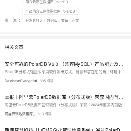
简介云原生数据库 PolarDB
产品简介云原生数据库 PolarDB
来 源：
开发者社区
>
数据库
>
文章
> 正文
相关文章
安全可靠的PolarDB V2.0 （兼容MySQL）产品能力及应用场景
PolarDB分布式轻量版采用软件输出方式，能够部署在您的自主环境中。PolarDB分布式轻量版保留并承载了云原生数据库PolarDB分布式版技术团队深厚的内核优化成果，在保持高性能的同时，显著降低成本。
DatabaseEvangelist
895
喜报｜阿里云PolarDB数据库（分布式版）荣获国内首台（套）产品奖项
阿里云PolarDB数据库管理软件（分布式版）荣获「2024年度国内首版次软件」称号，并跻身《2024年度浙江省首台（套）推广应用典型案例》。
阿里云瑶池数据库_
613
朗坤智慧科技「LiEMS企业管理信息系统」通过PolarDB产品生态集成认证！