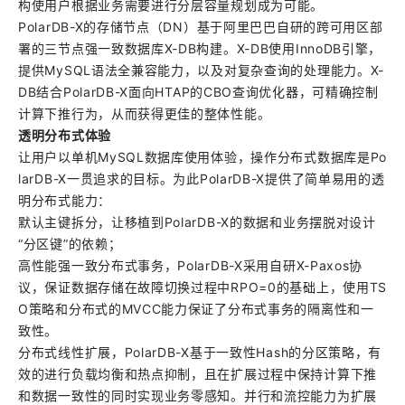
构使用户根据业务需要进行分层容量规划成为可能。
PolarDB-X的存储节点（DN）基于阿里巴巴自研的跨可用区部
署的三节点强一致数据库X-DB构建。X-DB使用InnoDB引擎，
提供MySQL语法全兼容能力，以及对复杂查询的处理能力。X-
DB结合PolarDB-X面向HTAP的CBO查询优化器，可精确控制
计算下推行为，从而获得更佳的整体性能。
透明分布式体验
让用户以单机MySQL数据库使用体验，操作分布式数据库是Po
larDB-X一贯追求的目标。为此PolarDB-X提供了简单易用的透
明分布式能力：
默认主键拆分，让移植到PolarDB-X的数据和业务摆脱对设计
“分区键”的依赖；
高性能强一致分布式事务，PolarDB-X采用自研X-Paxos协
议，保证数据存储在故障切换过程中RPO=0的基础上，使用TS
O策略和分布式的MVCC能力保证了分布式事务的隔离性和一
致性。
分布式线性扩展，PolarDB-X基于一致性Hash的分区策略，有
效的进行负载均衡和热点抑制，且在扩展过程中保持计算下推
和数据一致性的同时实现业务零感知。并行和流控能力为扩展