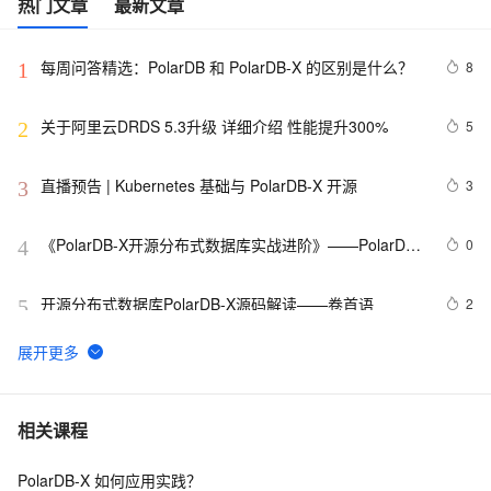
热门文章
最新文章
每周问答精选：PolarDB 和 PolarDB-X 的区别是什么？
8
1
关于阿里云DRDS 5.3升级 详细介绍 性能提升300%
5
2
直播预告 | Kubernetes 基础与 PolarDB-X 开源
3
3
《PolarDB-X开源分布式数据库实战进阶》——PolarDB-
0
4
X读写分离和HTAP场景的实践（4）
开源分布式数据库PolarDB-X源码解读——卷首语
2
5
PolarDB-X：云原生分布式数据库演进方向
4
6
PolarDB-X 存储引擎核心技术 | Lizard 多级闪回
3
7
相关课程
PolarDB-X 如何应用实践？
使用PXD工具一键安装PolarDB-X的体验
4
8