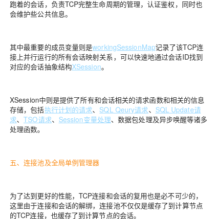
跑着的会话，负责TCP完整生命周期的管理，认证鉴权，同时也
会维护些公共信息。
其中最重要的成员变量则是
workingSessionMap
记录了该TCP连
接上并行运行的所有会话映射关系，可以快速地通过会话ID找到
对应的会话抽象结构
XSession
。
XSession中则是提供了所有和会话相关的请求函数和相关的信息
存储，包括
执行计划的请求
、
SQL Qeury请求
、
SQL Update请
求
、
TSO请求
、
Session变量处理
、数据包处理及异步唤醒等诸多
处理函数。
五、连接池及全局单例管理器
为了达到更好的性能，TCP连接和会话的复用也是必不可少的，
这里由于连接和会话的解绑，连接池不仅仅是缓存了到计算节点
的TCP连接，也缓存了到计算节点的会话。