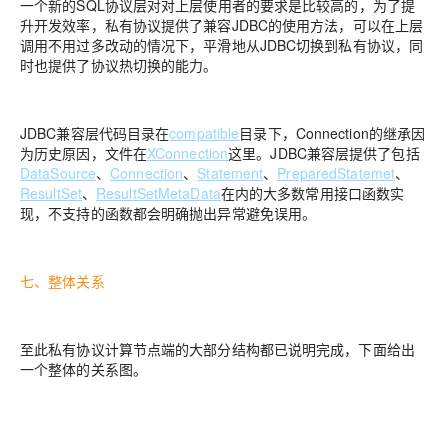
一个新的SQL协议层对对上层使用者的要求是比较高的，为了提
升开发效率，私有协议提供了兼容JDBC的使用方法，可以在上层
调用不用过多改动的情况下，平滑地从JDBC切换到私有协议，同
时也提供了协议热切换的能力。
JDBC兼容层代码目录在
compatible
目录下，Connection的继承因
为历史原因，文件在
XConnection
这里。JDBC兼容层提供了包括
DataSource
、
Connection
、
Statement
、
PreparedStatemet
、
ResultSet
、
ResultSetMetaData
在内的大多数常用接口函数实
现，不支持的函数都会明确抛出异常避免误用。
七、整体关系
至此私有协议计算节点端的大部分结构都已说明完成，下面给出
一个整体的关系图。