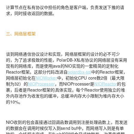
计算节点在私有协议中担任的角色是客户端，负责发送下推的请
求，同时接收返回的数据。
三、网络层框架
谈到网络通信协议设计和实现，网络层框架的设计的必不可少
的，为了追求极致的性能，PolarDB-X私有协议的网络层没有采用
现有的网络库，而是使用java的NIO实现的一套精简的定制化
Reactor框架。这部分代码改进自
polardbx-sql
中的Reactor框架，
网络层初始化在
NIOWorker
中，初始化CPU core数2倍（最大限
制为32）的
NIOProcesser
，而NIOProcesser是
NIOReactor
的包
裹，后者是Reactor框架的具体实现，每个Reactor使用独立的堆
外内存池作为收发包的缓冲，总缓冲内存大小限制为堆内存大小
的10%。
NIO收到的包会直接通过回调函数调用到注册处理函数上，而发送
的数据会在调用时候仅写入到send buf中，而网络写入则是有单
独的一个线程去完成，在flush的时候会显式地触发一次事件唤醒