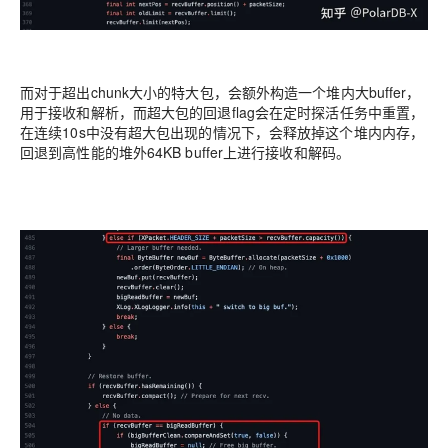
而对于超出chunk大小的特大包，会额外构造一个堆内大buffer，
用于接收和解析，而超大包的回退flag会在定时探活任务中重置，
在连续10s中没有超大包出现的情况下，会释放掉这个堆内内存，
回退到高性能的堆外64KB buffer上进行接收和解码。