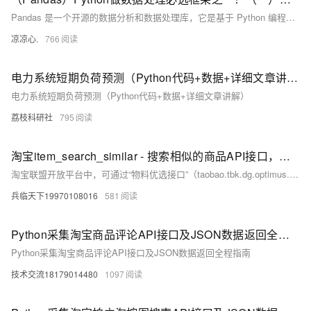
Pandas 是一个开源的数据分析和数据处理库，它是基于 Python 编程语言的。 Pandas 提供了易于使用的数据结构和数据分析工具，特别适用于处理结构化数据，如表格型数据（类似于Excel表格）。 Pandas 是数据科学和分析领域中常用的工具之一，它使得用户能够轻松地从各种数据源中导入数据，并对数据进行高效的操作和分析。 Pandas 主要引入了两种新的数据结构：Series 和 DataFrame。
凉凉心.
766
电力系统短期负荷预测（Python代码+数据+详细文章讲解）
电力系统短期负荷预测（Python代码+数据+详细文章讲解）
荔枝科研社
795
淘宝item_search_similar - 搜索相似的商品API接口，用python返回数据
淘宝联盟开放平台中，可通过“物料优选接口”（taobao.tbk.dg.optimus.material）实现“搜索相似商品”功能。该接口支持根据商品 ID 获取相似推荐商品，并返回商品信息、价格、优惠等数据，适用于商品推荐、比价等场景。本文提供基于 Python 的实现示例，包含接口调用、数据解析及结果展示。使用时需配置淘宝联盟的 appkey、appsecret 和 adzone_id，并注意接口调用频率限制和使用规范。
兵临天下19970108016
581
Python采集淘宝商品评论API接口及JSON数据返回全程指南
Python采集淘宝商品评论API接口及JSON数据返回全程指南
技术交流18179014480
1097