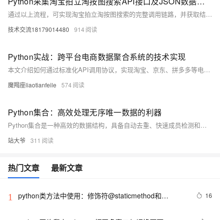
Python采集淘宝拍立淘按图搜索API接口及JSON数据返回全流程指南
通过以上流程，可实现淘宝拍立淘按图搜索的完整调用链路，并获取结构化的JSON商品数据，支撑电商比价、智能推荐等业务场景。
技术交流18179014480
914
Python实战：跨平台电商数据聚合系统的技术实现
本文介绍如何通过标准化API调用协议，实现淘宝、京东、拼多多等电商平台的商品数据自动化采集、清洗与存储。内容涵盖技术架构设计、Python代码示例及高阶应用（如价格监控系统），提供可直接落地的技术方案，帮助开发者解决多平台数据同步难题。
魔羯座liaotianfeile
574
Python集合：高效处理无序唯一数据的利器
Python集合是一种高效的数据结构，具备自动去重、快速成员检测和无序性等特点，适用于数据去重、集合运算和性能优化等场景。本文通过实例详解其用法与技巧。
站大爷
311
热门文章
最新文章
python类方法中使用：修饰符@staticmethod和
16
1
@classmethod的作用与区别，还有装饰器@property的
使用