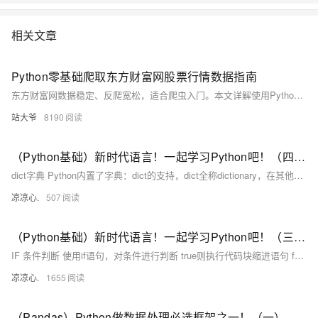
相关文章
Python零基础爬取东方财富网股票行情数据指南
东方财富网数据稳定、反爬宽松，适合爬虫入门。本文详解使用Python抓取股票行情数据，涵盖请求发送、HTML解析、动态加载处理、代理IP切换及数据可视化，助你快速掌握金融数据爬取技能。
站大爷
8190
（Python基础）新时代语言！一起学习Python吧！（四）：dict字典和set类型；切片类型、列表生成式；map和reduce迭代器；filter过滤函数、sorted排序函数；lambda函数
dict字典 Python内置了字典：dict的支持，dict全称dictionary，在其他语言中也称为map，使用键-值（key-value）存储，具有极快的查找速度。 我们可以通过声明JS对象一样的方式声明dict
凉凉心.
507
（Python基础）新时代语言！一起学习Python吧！（三）：IF条件判断和match匹配；Python中的循环：for...in、while循环；循环操作关键字；Python函数使用方法
IF 条件判断 使用if语句，对条件进行判断 true则执行代码块缩进语句 false则不执行代码块缩进语句，如果有else 或 elif 则进入相应的规则中执行
凉凉心.
1655
（Pandas）Python做数据处理必选框架之一！（一）：介绍Pandas中的两个数据结构；刨析Series：如何访问数据；数据去重、取众数、总和、标准差、方差、平均值等；判断缺失值、获取索引...