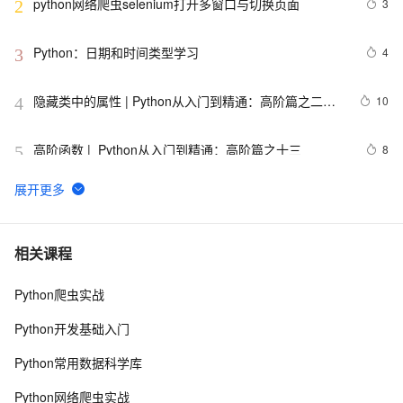
python网络爬虫selenium打开多窗口与切换页面
3
2
Python：日期和时间类型学习
4
3
隐藏类中的属性 | Python从入门到精通：高阶篇之二十
10
4
七
高阶函数 |  Python从入门到精通：高阶篇之十三
8
5
【笔记】Python简明教程
665
6
用 Python 实现你的量化交易策略
12
7
相关课程
Python爬虫实战
python_list
669
8
Python开发基础入门
python——多重继承
677
9
Python常用数据科学库
python中时间日期格式化符号
442
10
Python网络爬虫实战