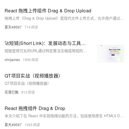
React 拖拽上传组件 Drag & Drop Upload
拖拽上传（Drag & Drop Upload）是现代文件上传方式，允许用户通过简单拖拽操作将文件上传至网页。本文介绍如何在React应用中实现拖拽上传组件，涵盖HTML5拖放API、React状态管理、组件构建及常见问题解决。包括视觉反馈、文件类型和大小限制等优化措施，确保组件的用户体验和稳定性。
夏天49597
714
🚀短链(Short Link)：发展动态与工具推荐🚀
短链是将冗长的URL通过特定算法压缩成简短的字符串，便于用户在社交媒体和营销活动中分享。短链不仅美化了链接，还提升了用户体验，并具有易于传播和跟踪分析的优势。本文介绍了短链的作用、发展历程，以及在goo.gl退出后，推荐的替代工具如Dub.co，帮助用户继续享受短链带来的便利与营销价值。
chnjames
1906
QT项目实战（视频播放器）
QT项目实战（视频播放器）
花落已飘
812
React 拖拽组件 Drag & Drop
本文介绍了在 React 中实现拖拽功能的方法，包括使用原生 HTML5 Drag and Drop API 和第三方库 `react-dnd`。通过代码示例详细讲解了基本的拖拽实现、常见问题及易错点，帮助开发者更好地理解和应用拖拽功能。
夏天49597
1345