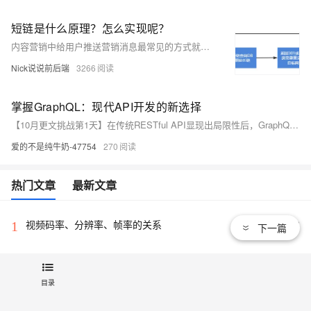
短链是什么原理？怎么实现呢？
内容营销中给用户推送营销消息最常见的方式就是发短信，比如三大运营商移动、联通、电信平时会发送一些诸如套餐办理、消费查询、话费充值这些短信，还有像银行、云服务厂商等等推送的各种包含查询服务的短信等等。
Nick说说前后端
3266
掌握GraphQL：现代API开发的新选择
【10月更文挑战第1天】在传统RESTful API显现出局限性后，GraphQL作为新型API查询语言和运行时，提供更灵活的数据获取方式。客户端可精确指定所需数据结构，减少传输量并提升效率。本文探讨GraphQL核心概念、优势及实施方法。尽管存在复杂性和性能优化等挑战，GraphQL仍是构建现代API的强大工具。
爱的不是纯牛奶-47754
270
热门文章
最新文章
视频码率、分辨率、帧率的关系
23
1
下一篇
又一个项目开源，阿里已成为中国开源的关键力量？
9070
2
目录
性能最大提升60%，阿里云第八代企业级实例ECS g8i正
33
3