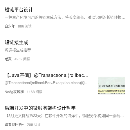
短链平台设计
一种生产环境可用的短链生成方法，将长度较长、难以识别的长链转换成长度可控的短链，点击短链再跳转回长链的方法
白少年
886
短链接生成
短连接生成推荐
老冀
4959
【Java基础】@Transactional(rollbackFor=Exception.class)的使用
@Transactional(rollbackFor=Exception.class)的使用
No8g攻城狮
1168
后端开发中的微服务架构设计哲学
【8月更文挑战第23天】在软件开发的海洋中，微服务架构如同一艘精心设计的船只，它以独特的设计理念和航行技巧，引领着后端开发的未来。本文将探讨微服务的核心概念、设计原则以及如何将这些理念融入到日常的开发实践中，旨在为读者提供一套清晰的微服务设计指南。
请看我回答~
209