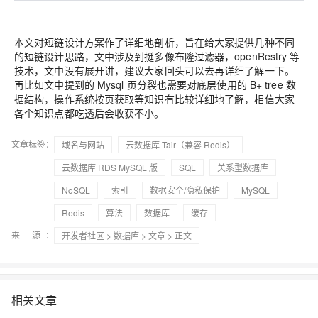
本文对短链设计方案作了详细地剖析，旨在给大家提供几种不同
的短链设计思路，文中涉及到挺多像布隆过滤器，openRestry 等
技术，文中没有展开讲，建议大家回头可以去再详细了解一下。
再比如文中提到的 Mysql 页分裂也需要对底层使用的 B+ tree 数
据结构，操作系统按页获取等知识有比较详细地了解，相信大家
各个知识点都吃透后会收获不小。
文章标签：
域名与网站
云数据库 Tair（兼容 Redis）
云数据库 RDS MySQL 版
SQL
关系型数据库
NoSQL
索引
数据安全/隐私保护
MySQL
Redis
算法
数据库
缓存
来 源：
开发者社区
>
数据库
>
文章
> 正文
相关文章