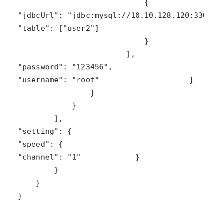
"jdbcUrl"
: 
"jdbc:mysql://10.10.128.120:3306/t
"table"
: [
"user2"
"password"
: 
"123456"
"username"
: 
"root"
"setting"
"speed"
"channel"
: 
"1"