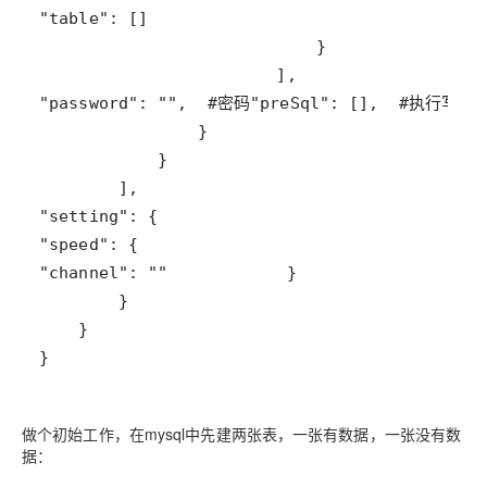
"table"
"password"
: 
""
,  
#密码
"preSql"
: [],  
#执行写入
"setting"
"speed"
"channel"
: 
""
做个初始工作，在mysql中先建两张表，一张有数据，一张没有数
据：