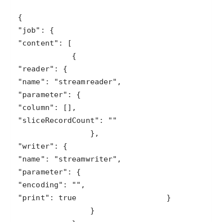
"job"
"content"
"reader"
"name"
: 
"streamreader"
"parameter"
"column"
"sliceRecordCount"
: 
""
"writer"
"name"
: 
"streamwriter"
"parameter"
"encoding"
: 
""
"print"
: 
true