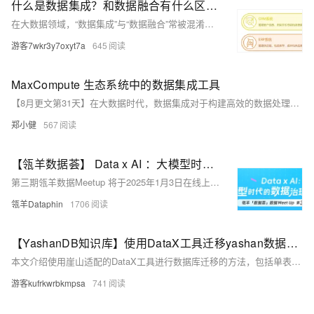
什么是数据集成？和数据融合有什么区别？
在大数据领域，“数据集成”与“数据融合”常被混淆。数据集成关注数据的物理集中，解决“数据从哪来”的问题；数据融合则侧重逻辑协同，解决“数据怎么用”的问题。两者相辅相成，集成是基础，融合是价值提升的关键。理解其差异，有助于企业释放数据潜力，避免“数据堆积”或“盲目融合”的误区，实现数据从成本到生产力的转变。
游客7wkr3y7oxyt7a
645
MaxCompute 生态系统中的数据集成工具
【8月更文第31天】在大数据时代，数据集成对于构建高效的数据处理流水线至关重要。阿里云的 MaxCompute 是一个用于处理大规模数据集的服务平台，它提供了强大的计算能力和丰富的生态系统工具来帮助用户管理和处理数据。本文将详细介绍如何使用 DataWorks 这样的工具将 MaxCompute 整合到整个数据处理流程中，以便更有效地管理数据生命周期。
郑小健
567
【瓴羊数据荟】 Data x AI ：大模型时代的数据治理创新实践 | 瓴羊数据Meet Up城市行第三期
第三期瓴羊数据Meetup 将于2025年1月3日在线上与大家见面，共同探讨AI时代的数据治理实践。
瓴羊Dataphin
1706
【YashanDB知识库】使用DataX工具迁移yashan数据到maxcompute
本文介绍使用崖山适配的DataX工具进行数据库迁移的方法，包括单表迁移和批量表迁移。单表迁移需配置json文件并执行同步命令；批量迁移则通过脚本自动化生成json配置文件并完成数据迁移，最后提供数据比对功能验证迁移结果。具体步骤涵盖连接信息配置、表清单获取、json文件生成、数据迁移执行及日志记录，确保数据一致性。相关工具和脚本简化了复杂迁移过程，提升效率。
游客kufrkwrbkmpsa
741