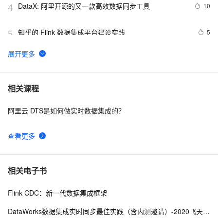
DataX: 阿里开源的又一款高效数据同步工具
10
4
知乎的 Flink 数据集成平台建设实践
5
5
datax数据推送，汉字乱码
9
6
Flink CDC 新一代数据集成框架
5
7
相关课程
阿里云 DTS是如何做实时数据集成的？
arm 64 环境利用 docker 编译 datax 工具
8
8
查看更多
DataWorks操作报错合集之上传数据时报错
3
9
com.alibaba.datax.common.exception.DataXException: 
Code:[UnstructuredStorageReader-11]，该如何排查
Apache Flink 和 Paimon 在自如数据集成场景中的使用
4
10
相关电子书
Flink CDC：新一代数据集成框架
DataWorks数据集成实时同步最佳实践（含内测邀请）-2020飞天大数据平台实战应用第一季