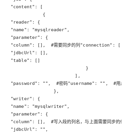
"content"
"reader"
"name"
: 
"mysqlreader"
"parameter"
"column"
: [],  
#需要同步的列
"connection"
: [ 
#连
"jdbcUrl"
"table"
"password"
: 
""
,  
#密码
"username"
: 
""
,  
#用户名
"writer"
"name"
: 
"mysqlwriter"
"parameter"
"column"
: [],  
#写入段的列名，与上面需要同步的值的
"jdbcUrl"
: 
""