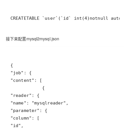
CREATE
TABLE
 `user`
(
`id` 
int
(
4
)
not
null
 auto_in
接下来配置mysql2mysql.json
"job"
"content"
"reader"
"name"
: 
"mysqlreader"
"parameter"
"column"
"id"