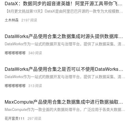
DataX：数据同步的超音速英雄！阿里开源工具带你飞越数据传输的银河系，告别等待和故障的恐惧！快来见证这一数据工程的奇迹！
【8月更文挑战第13天】DataX是由阿里巴巴开源的一款专为大规模数据同步设计的工具，在数据工程领域展现强大竞争力。它采用插件化架构，支持多种数据源间的高效迁移。相较于Apache Sqoop和Flume，DataX通过并发写入和流处理实现了高性能同步，并简化了配置流程。DataX还支持故障恢复，能够在同步中断后继续执行，节省时间和资源。这些特性使其成为构建高效可靠数据同步方案的理想选择。
土木林森
2197
DataWorks产品使用合集之数据集成时源头提供数据库自定义函数调用返回数据，数据源端是否可以写自定义SQL实现
DataWorks作为一站式的数据开发与治理平台，提供了从数据采集、清洗、开发、调度、服务化、质量监控到安全管理的全套解决方案，帮助企业构建高效、规范、安全的大数据处理体系。以下是对DataWorks产品使用合集的概述，涵盖数据处理的各个环节。
嘟嘟嘟嘟嘟嘟
340
DataWorks产品使用合集之是否可以不使用DataWorks进行EMR的调度和DataX数据导入
DataWorks作为一站式的数据开发与治理平台，提供了从数据采集、清洗、开发、调度、服务化、质量监控到安全管理的全套解决方案，帮助企业构建高效、规范、安全的大数据处理体系。以下是对DataWorks产品使用合集的概述，涵盖数据处理的各个环节。
嘟嘟嘟嘟嘟嘟
313
MaxCompute产品使用合集之数据集成中进行数据抽取时，是否可以定义使用和源数据库一样的字符集进行抽取
MaxCompute作为一款全面的大数据处理平台，广泛应用于各类大数据分析、数据挖掘、BI及机器学习场景。掌握其核心功能、熟练操作流程、遵循最佳实践，可以帮助用户高效、安全地管理和利用海量数据。以下是一个关于MaxCompute产品使用的合集，涵盖了其核心功能、应用场景、操作流程以及最佳实践等内容。
花开富贵111
297