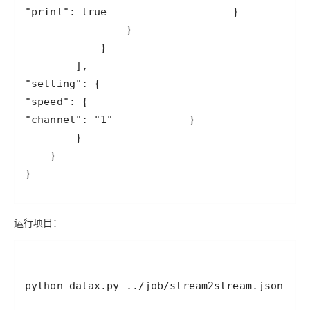
"print"
: 
true
"setting"
"speed"
"channel"
: 
"1"
运行项目：