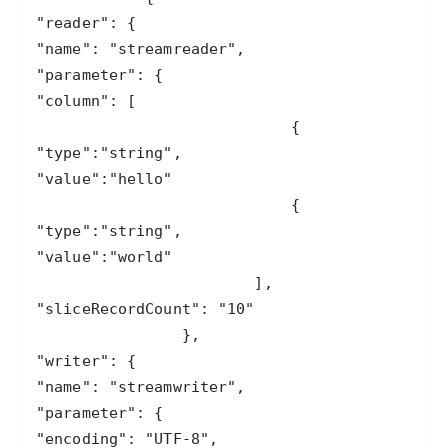
"reader"
"name"
: 
"streamreader"
"parameter"
"column"
"type"
:
"string"
"value"
:
"hello"
"type"
:
"string"
"value"
:
"world"
"sliceRecordCount"
: 
"10"
"writer"
"name"
: 
"streamwriter"
"parameter"
"encoding"
: 
"UTF-8"