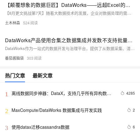
【颠覆想象的数据巨匠】DataWorks——远超Excel的全能数据集成与管理平台：一场电商数据蜕变之旅的大揭秘！
【8月更文挑战第7天】随着大数据技术的发展，企业对数据处理的需求日益增长。DataWorks作为阿里云提供的数据集成与管理平台，为企业提供从数据采集、清洗、加工到应用的一站式解决方案。不同于桌面级工具如Excel，DataWorks具备强大的数据处理能力和丰富的功能集，支持大规模数据处理任务。本文通过电商平台案例，展示了如何使用DataWorks构建数据处理流程，包括多源数据接入、SQL任务实现数据采集、数据清洗加工以提高质量，以及利用分析工具挖掘数据价值的过程。这不仅凸显了DataWorks在大数据处理中的核心功能与优势，还展示了其相较于传统工具的高扩展性和灵活性。
土木林森
524
DataWorks产品使用合集之数据集成并发数不支持批量修改，该怎么办
DataWorks作为一站式的数据开发与治理平台，提供了从数据采集、清洗、开发、调度、服务化、质量监控到安全管理的全套解决方案，帮助企业构建高效、规范、安全的大数据处理体系。以下是对DataWorks产品使用合集的概述，涵盖数据处理的各个环节。
番茄酱脑袋
303
热门文章
最新文章
离线数据同步神器：DataX，支持几乎所有异构数据
4285
1
源的离线同步到MaxCompute
MaxCompute/DataWorks 数据集成与开发实践
2
2
使用datax迁移cassandra数据
6
3