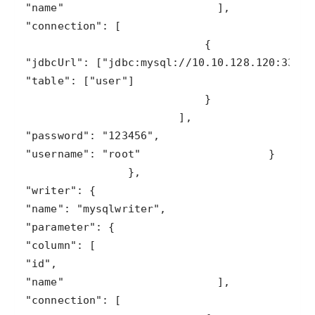
"name"
"connection"
"jdbcUrl"
: [
"jdbc:mysql://10.10.128.120:3306/
"table"
: [
"user"
"password"
: 
"123456"
"username"
: 
"root"
"writer"
"name"
: 
"mysqlwriter"
"parameter"
"column"
"id"
"name"
"connection"