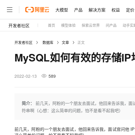
大模型
产品
解决方案
权益
定价
开发者社区
首页
模型体验
探索云世界
问产品
动手实
大模型
产品
解决方案
权益
定价
云市场
伙伴
服务
了解阿里云
精选产品
精选解决方案
普惠上云
产品定价
精选商城
成为销售伙伴
售前咨询
为什么选择阿里云
千问AI平台
开发者社区
数据库
文章
正文
了解云产品的定价详情
大模型服务平台百炼
千问办公，解锁你的工作
普惠上云 官方力荐
分销伙伴
在线服务
网站建设
什么是云计算
大
MySQL如何有效的存储I
大模型服务与应用平台
企业级Agent产品，直接
云服务器38元/年起，超
咨询伙伴
多端小程序
技术领先
云上成本管理
售后服务
轻量应用服务器
Agency Agents：拥
官方推荐返现计划
大模型
精选产品
精选解决方案
Salesforce 国际版订阅
稳定可靠
管理和优化成本
推荐新用户得奖励，单订单
销售伙伴合作计划
2022-02-13
589
自助服务
友盟天域
安全合规
人工智能与机器学习
AI
文本生成
云数据库 RDS
HappyHorse 打造一
云工开物
无影生态合作计划
在线服务
观测云
分析师报告
高校专属算力普惠，学生认
计算
互联网应用开发
Qwen3.8-Max
HOT
Salesforce On Alibaba C
工单服务
Tuya 物联网平台阿里云
研究报告与白皮书
人工智能平台 PAI
快速拥有专属 OpenClaw
简介：
前几天，阿粉的一个朋友去面试，他回来告诉我，面试
大模
Consulting Partner 合
大数据
容器
智能体时代全能旗舰模型
免费试用
短信专区
一站式AI开发、训练和推
符串啊（心想：这么简单的问题，怕不是看不起我吧）
蓝凌 OA
AI 大模型销售与服务生
现代化应用
存储
天池大赛
Qwen3.7-Plus
云解析DNS
解决方案免费试用 新老
电子合同
最高领取价值200元试用
能看、能想、能动手的多模
安全
前几天，阿粉的一个朋友去面试，他回来告诉我，面试官问他 I
网络与CDN
AI 算法大赛
畅捷通