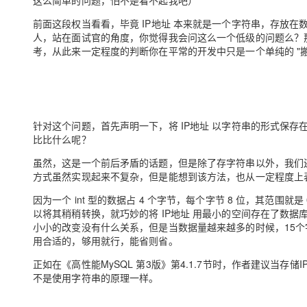
这么简单的问题，怕不是看不起我吧）
大数据开发治理平台 Data
AI 产品 免费试用
网络
安全
云开发大赛
Qwen3-VL-Plus
Tableau 订阅
前面这段权当看看，毕竟 IP地址 本来就是一个字符串，存放
1亿+ 大模型 tokens 和 
人，站在面试官的角度，你觉得我会问这么一个低级的问题么？
可观测
入门学习赛
中间件
AI空中课堂在线直播课
考，从此来一定程度的判断你在平常的开发中只是一个单纯的 "搬砖"
云防火墙
140+云产品 免费试用
上云与迁云
云原生的云上边界网络安全
产品新客免费试用，最长1
数据库
生态解决方案
大模型服务
企业出海
大模型ACA认证体验
大数据计算
助力企业全员 AI 认知与能
行业生态解决方案
千问AI平台-Token Plan
政企业务
针对这个问题，首先声明一下，将 IP地址 以字符串的形式保
媒体服务
开发者生态解决方案
比比什么呢？
企业服务与云通信
虽然，这是一个前后矛盾的话题，但是除了存字符串以外，我们还有
千问AI平台-模型体验
AI 开发和 AI 应用解决
方式虽然实现起来不复杂，但是能想到该方法，也从一定程度上
在线体验全尺寸、多种模态
域名与网站
因为一个 int 型的数据占 4 个字节，每个字节 8 位，其范围就是 0
Happy 系列大模型
终端用户计算
以将其稍稍转换，就巧妙的将 IP地址 用最小的空间存在了数据
小小的改变没有什么关系，但是当数据量越来越多的时候，15
Serverless
用合适的，够用就行，能省则省。
正如在《高性能MySQL 第3版》第4.1.7节时，作者建议当存储I
开发工具
大模型解决方案
不是使用字符串的原理一样。
迁移与运维管理
快速部署 Dify，高效搭建 