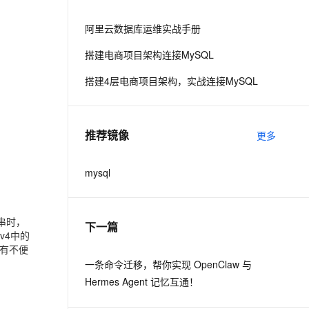
从文本、图片、视频中提取结构化的属性信息
构建支持视频理解的 AI 音视频实时通话应用
阿里云数据库运维实战手册
t.diy 一步搞定创意建站
构建大模型应用的安全防护体系
搭建电商项目架构连接MySQL
通过自然语言交互简化开发流程,全栈开发支持
通过阿里云安全产品对 AI 应用进行安全防护
搭建4层电商项目架构，实战连接MySQL
推荐镜像
更多
mysql
符串时，
下一篇
v4中的
有不便
一条命令迁移，帮你实现 OpenClaw 与
Hermes Agent 记忆互通！