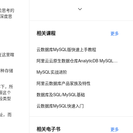
数据库 MySQL 8.0 重磅发布，更适合
ernetes 版 ACK
云聚AI 严选权益
AI 原生数据库服务发布
SSL 证书
mysql 状态访问方法
495
2V
Fun-ASR
位思考的
企业使用场景的RDS数据库
，一键激活高效办公新体验
理容器应用的 K8s 服务
精选AI产品，从模型到应用全链提效
Agent 数据网关
深度思
文戏情感细腻自然，动作戏激烈拳拳到肉，实现更强表演能力
支持中英文自由切换，具备更强的噪声鲁棒性
堡垒机
Java必学MySQL数据库应用场景
395
AI 用量加速计划
云原生数据库 PolarDB
防火墙
、识别商机，让客服更高效、服务更出色。
Mysql笔记--常用命令
新老同享，达量后返
Agentic Database 发布
453
相关课程
更多
主机安全
应用
云数据库MySQL版快速上手教程
千问办公
NEW
在这里瞎
AI 应用及服务市场
的智能体编程平台
一站式AI生产力平台
阿里云云原生数据仓库AnalyticDB MySQL版 使用教程
AI 应用
伶鹊
这种存储
MySQL实战进阶
企业级人与Agent协作平台，接入和调度多个数字员工
智能客服平台，对话机器人、对话分析、智能外呼
大模型
阿里云数据库产品家族及特性
能存下，所
大模型服务平台百炼 - 全妙
自然语言处理
得这个
数据库及SQL/MySQL基础
应用创作平台
多模态内容创作工具，已接入 DeepSeek
段类型
数据标注
云数据库MySQL快速入门
机器学习
地址，而
相关电子书
更多
息提取
与 AI 智能体进行实时音视频通话