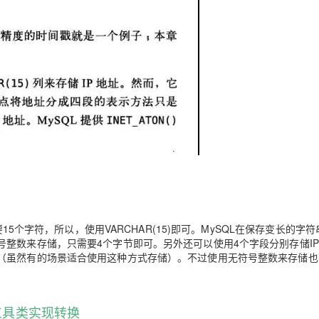
型
依托云原生高可用架构,实现Dify私有化部署
用1%尺寸在特定领域达到大模型90%以上效果
一个 AI 助手
超强辅助，Bol
即刻拥有 DeepSeek-R1 满血版
在企业官网、通讯软件中为客户提供 AI 客服
多种方案随心选，轻松解锁专属 DeepSeek
15个字符，所以，使用VARCHAR(15)即可。MySQL在保存变长的字
整数来存储，只需要4个字节即可。另外还可以使用4个字段分别存储IP
（虽然有的场景适合使用这种方式存储）。不过使用无符号整数来存储也
工具类实现转换