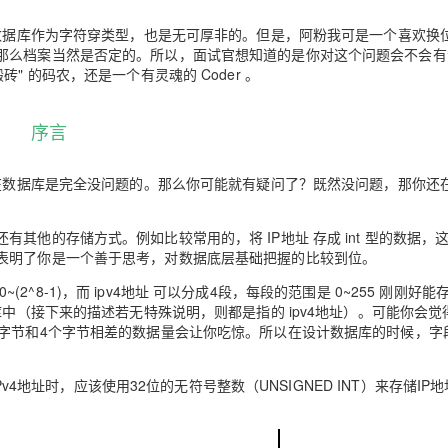
服务生态伙伴
云工开物
企业应用
Works
Night Plan 支持 Qwen 3.8-Max
云原生大数据计算服务 MaxCompute
AI 办公
容器服务 Kub
NEW
GLM-5.2
Wan2.7-T
Red Hat
在数据库作为字符穿类型，也是无可厚非的。但是，阿粉我可是一个喜欢换
30+ 款产品免费体验
Data Agent 驱动的一站式 Data+AI 开发治理平台
夜间 5 折，Qwen/Meoo/TokenPlan 客户专享
面向分析的企业级SaaS模式云数据仓库
AI智能应用
提供一站式管
科研合作
那么档案当然是否定的。所以，面试官想知道的是你对这个问题会不会有
视觉 Coding、空间感知、多模态思考等全面升级
1M上下文，专为长程任务能力而生
ERP
堂（旗舰版）
SUSE
 的码农，还是一个有灵魂的 Coder 。
智能客服
CRM
防护产品
2个月
自动承接线索
建站小程序
序言
OA 办公系统
AI 应用构建
大模型原生
力提升
财税管理
模板建站
Qoder
大模型服务平台百炼-应用模版
HOT
NEW
存在数据库是完全没问题的。那么你可能就有疑问了？既然没问题，那你还
面向真实软件
个人版上线、团队版降价；千问3.8-Max首发发尝鲜
丰富多元化的应用模版和解决方案
400电话
定制建站
万有无界
其他的存储方式。例如比较常用的，将 IP地址 存成 int 型的数据，
大模型服务平台百炼-智能体
方案
广告营销
模板小程序
表明了你是一个善于思考，对数据底层基础把握的比较到位。
的模型效果
灵活可视化地构建企业级 Agent
定制小程序
~(2^8-1)，而 ipv4地址 可以分成4段，每段的范围是 0~255 刚刚好
秒悟
人工智能平台 PAI
APP 开发
库中（接下来的描述若无特殊说明，则都是指的 ipv4地址）。可能你会觉
云端极速 AI 
新一代 AI 视频生成模型，深度适配广告营销等场景
AI Native 的算法工程平台，一站式完成建模、训练、推理服务部署
个字节和4个字节相差的数据量会让你吃惊。所以在设计数据库的时候，字
建站系统
Pv4地址时，应该使用32位的无符号整数（UNSIGNED INT）来存储IP
AI 应用
10分钟微调：让0.6B模型媲美235B模
多模态数据信