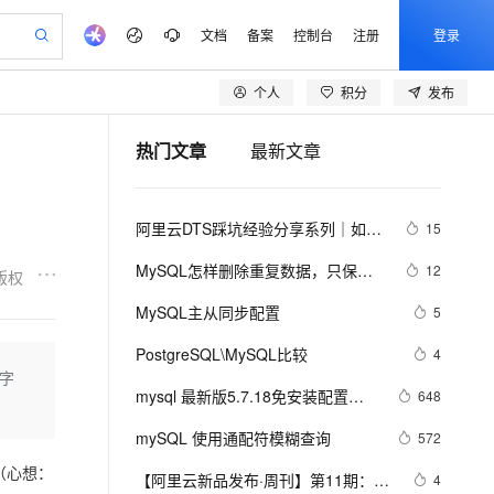
文档
备案
控制台
注册
登录
个人
积分
发布
验
作计划
器
AI 活动
专业服务
服务伙伴合作计划
开发者社区
加入我们
产品动态
服务平台百炼
阿里云 OPC 创新助力计划
热门文章
最新文章
一站式生成采购清单，支持单品或批量购买
io：打造专属 AI 语音助手
S产品伙伴计划（繁花）
峰会
CS
造的大模型服务与应用开发平台
一句话生成原生可编辑精美 PPT 文稿
AI 生产力先锋
Al MaaS 服务伙伴赋能合作
域名
博文
Careers
至高可申请百万元
Qwen3.8-Max 模型上线
开启高性价比 AI 编程新体验
弹性可伸缩的云计算服务
Qwen-Audio-3.0-Realtime 端到端实时语音角色扮演
输入一句话想法, 轻松生成专业的 PPT
先锋实践拓展 AI 生产力的边界
Token 补贴，五大权
计划
海大会
伙伴信用分合作计划
商标
问答
社会招聘
阿里云DTS踩坑经验分享系列｜如何
15
益加速 OPC 成功
eek-V4-Pro
SS
一键部署幻兽帕鲁游戏服务器
飞天发布时刻
HOT
Open Search 向量检索版支
划
备案
电子书
校园招聘
使用DTS进行MySQL->ClickHouse同
pSeek-V4-Pro
视频创作，一键激活电商全链路生产力
稳定、安全、高性价比、高性能的云存储服务
一键购买专属联机服务器，轻松开启游戏
所见，即是所愿
持视频检索 Pipeline 功能
更多支持
MySQL怎样删除重复数据，只保留
12
版权
步
划
公司注册
镜像站
视频生成
语音识别与合成
一条？
专属 QwenPaw
漫剧工坊：一站式动画创作平台
AI 实训营
HOT
应用身份服务 (IDaaS)
MySQL主从同步配置
5
合作伙伴培训与认证
划
上云迁移
站生成，高效打造优质广告素材
全接入的云上超级电脑
从聊天伙伴进化为能主动干活的本地数字员工
快速生产连贯的高质量长漫剧
从基础到进阶，Agent 创客手把手教你
OpenClaw 管理能力上线
lScope
我要反馈
e-1.1-T2V
Qwen3-TTS-Flash
PostgreSQL\MySQL比较
4
查询合作伙伴
n Alibaba Cloud ISV 合作
代维服务
建企业门户网站
10 分钟搭建微信、支付宝小程序
字
MaxCompute MaxFrame 提
畅细腻的高质量视频
离线语音合成大模型，多语言方言自适应，低延迟高稳定
创新加速
mysql 最新版5.7.18免安装配置指
ope
登录合作伙伴管理后台
648
我要建议
站，无忧落地极速上线
以可视化方式快速构建移动和 PC 门户网站
国内短信简单易用，安全可靠，秒级触达，全球覆盖200+国家和地区。
高效部署网站，快速应用到小程序
供自动弹性内存功能
南（不是exe哦，下载完后没有data
安全
mySQL 使用通配符模糊查询
我要投诉
e-1.1-I2V
Cosyvoice-V3-Flash
572
PolarDB
上云场景组合购
Milvus 弹性伸缩功能新增节
目录）
伴
漫剧创作，剧本、分镜、视频高效生成
100%兼容MySQL、PostgreSQL，兼容Oracle，支持集中和分布式
覆盖90%+业务场景，专享组合折扣价
点支持范围
畅自然，细节丰富
高表现力语音合成大模型，语音克隆听感自然
（心想：
VPN
【阿里云新品发布·周刊】第11期：云
4