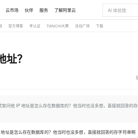
云市场
伙伴
服务
了解阿里云
践
官方博客
考认证
TIANCHI大赛
活动广场
下载
AI 特惠
数据与 API
成为产品伙伴
企业增值服务
最佳实践
价格计算器
AI 场景体
基础软件
产品伙伴合
阿里云认证
市场活动
配置报价
大模型
自助选配和估算价格
新方式
睿译宝，AI翻译排版一步到位
智启 AI 普惠权益
产品生态集成认证中心
企业支持计划
云上春晚
域名与网站
千问官方 MaaS 平台，为开发者和 Agent 而生，新用户赠送 1 亿 + tokens 额度
Qwen Aud
AI Coding
阿里云Maa
2026 阿里云
云服务器 E
为企业打
数据集
Windows
大模型认证
模型
NEW
NEW
P地址？
交付可用成果
值低价云产品抢先购
上传文档即自动完成翻译和格式还原
至高享 1亿+免费 tokens，加速 Al 应用落地
提供智能易用的域名与建站服务
智能编程，一键
安全可靠、
产品生态伙伴
专家技术服务
云上奥运之旅
弹性计算合作
阿里云中企出
手机三要素
宝塔 Linux
全部认证
价格优势
有专属领域专家
GLM-5.2：长任务时代开源旗舰模型
阿里云 OPC 创新助力计划
千问大模型
即刻拥有 DeepS
AI 电商营销
对象存储 O
大模型
产品生态伙伴工作台
企业增值服务台
云栖战略参考
云存储合作计
云栖大会
身份实名认证
CentOS
训练营
推动算力普惠，释放技术红利
最高返9万
多领域专家智能体,一键组建 AI 虚拟交付团队
快速构建应用程序和网站，即刻迈出上云第一步
至高百万元 Token 补贴，加速一人公司成长
多元化、高性能、安全可靠的大模型服务
真正可用的 1M 上下文,一次完成代码全链路开发
轻松解锁专属 Dee
从图文生成到
云上的中国
数据库合作计
活动全景
短信
Docker
图片和
站式影视创作平台
Hermes Agent，打造自进化智能体
Token Plan 模型订阅计划
数字证书管理服务（原SSL证书）
5 分钟轻松部署
AI 广告创作
无影云电脑
企业成长
NEW
信息公告
看见新力量
云网络合作计
OCR 文字识别
JAVA
证享300元代金券
可视化编排打通从文字构思到成片全链路闭环
全托管，含MySQL、PostgreSQL、SQL Server、MariaDB多引擎
自主进化，持久记忆，越用越聪明
Qwen3.8-Max 首发尝鲜，限时加量 10 倍，夜间低至2折
实现全站HTTPS，呈现可信的WEB访问
图文、视频一
随时随地安
魔搭 Mode
Kimi-K3
HappyHors
NEW
loud
服务实践
官网公告
金融模力时刻
Salesforce O
版
发票查验
全能环境
Claude Code + GStack 打造工程团队
千问办公，限时限量积分加倍
Qoder
低代码高效构
AI 建站
短信服务
官问他 IP 地址是怎么存在数据库的？他当时也没多想，直接就回答的存
型
NEW
作计划
Kimi 最新旗舰模型，长程编程与推理利器
让文字生成流
计划
创新中心
魔搭 ModelSc
健康状态
理服务
让AI从“聊天伙伴”进化为能干活的“数字员工”
安装技能 GStack，拥有专属 AI 工程团队
你的AI工作搭子，覆盖日常办公高频场景
面向真实软件的智能体编程平台
0 代码专业建
客户案例
天气预报查询
操作系统
态合作计划
Deepseek-v4-pro
HappyHors
同享
万小智 AI 建站低至 15元/月
Qoder CN
AI 短剧/漫剧
云原生数据库 
快递物流查询
WordPress
成为服务伙
高校合作
点，立即开启云上创新
覆盖公网/内网、递归/权威、移动APP等全场景解析服务
送.CN域名，送备案服务码
基于千问大模型等，支持代码智能生成、研发智能问答
AI助力短剧
态智能体模型
旗舰 MoE 大模型，百万上下文与顶尖推理能力
图生视频，流
P 地址是怎么存在数据库的？他当时也没多想，直接就回答的存字符串啊
Ubuntu