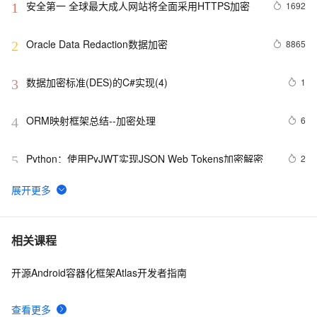
安全第一 全球最大成人网站将全面采用HTTPS加密
1692
1
Oracle Data Redaction数据加密
8865
2
数据加密标准(DES)的C#实现(4)
1
3
ORM映射框架总结--加密处理
6
4
Python：使用PyJWT实现JSON Web Tokens加密解密
2
5
清空所有控件的文字信息 和MD5加密
3
6
Spring Boot中的数据加密与解密
1
7
相关课程
开源Android容器化框架Atlas开发者指南
ShardingSphere 实现数据加密（脱敏）第一篇
8
8
查看更多
【Android 安全】DEX 加密 ( 常用 Android 反编译工具 | 
8
9