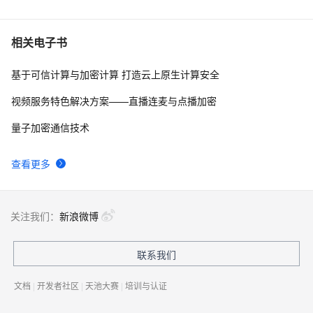
apktool | dex2jar | enjarify | jd-gui | jadx )（一）
JavaScript学习 -- AES加密算法
7
10
相关电子书
基于可信计算与加密计算 打造云上原生计算安全
视频服务特色解决方案——直播连麦与点播加密
量子加密通信技术
查看更多
关注我们：
新浪微博
联系我们
文档
|
开发者社区
|
天池大赛
|
培训与认证