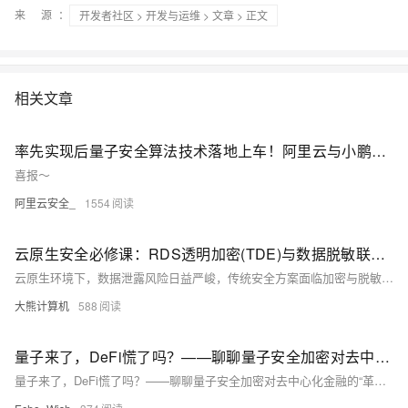
来 源：
开发者社区
>
开发与运维
>
文章
> 正文
相关文章
率先实现后量子安全算法技术落地上车！阿里云与小鹏汽车签署后量子加密安全合作协议
喜报～
阿里云安全_
1554
云原生安全必修课：RDS透明加密(TDE)与数据脱敏联动实施方案
云原生环境下，数据泄露风险日益严峻，传统安全方案面临加密与脱敏割裂、保护不连续、权限控制粗放三大挑战。本方案融合TDE透明加密与动态数据脱敏技术，构建存储-传输-计算全链路防护体系，通过SQL级加密与角色化脱敏规则，实现细粒度数据保护。结合密钥管理、权限控制与多云适配，提升安全性与性能，广泛适用于金融、医疗等高安全要求场景。
大熊计算机
588
量子来了，DeFi慌了吗？——聊聊量子安全加密对去中心化金融的“革命冲击”
量子来了，DeFi慌了吗？——聊聊量子安全加密对去中心化金融的“革命冲击”