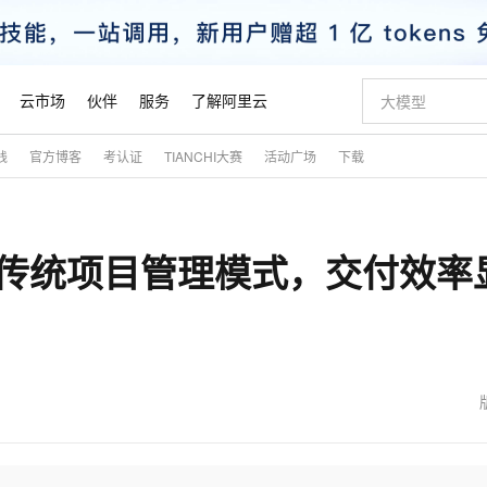
云市场
伙伴
服务
了解阿里云
践
官方博客
考认证
TIANCHI大赛
活动广场
下载
AI 特惠
数据与 API
成为产品伙伴
企业增值服务
最佳实践
价格计算器
AI 场景体
基础软件
产品伙伴合
阿里云认证
市场活动
配置报价
大模型
自助选配和估算价格
步到位
智启 AI 普惠权益
产品生态集成认证中心
企业支持计划
云上春晚
域名与网站
Qwen Audio：打造专属 AI 语音助手
千问官方 MaaS 平台，为开发者和 Agent 而生，新用户赠送 1 亿 + tokens 额度
一句话生成原生
AI Coding
阿里云Maa
2026 阿里云
云服务器 E
为企业打
数据集
Windows
大模型认证
模型
NEW
NEW
革传统项目管理模式，交付效率
格式还原
值低价云产品抢先购
至高享 1亿+免费 tokens，加速 Al 应用落地
提供智能易用的域名与建站服务
Qwen-Audio-3.0-Realtime 端到端实时语音角色扮演
输入一句话想法,
智能编程，一键
安全可靠、
产品生态伙伴
专家技术服务
云上奥运之旅
弹性计算合作
阿里云中企出
手机三要素
宝塔 Linux
全部认证
价格优势
开源旗舰模型
即刻拥有 DeepSeek-V4-Pro
阿里云 OPC 创新助力计划
千问大模型
一键部署幻兽
AI 电商营销
对象存储 O
大模型
产品生态伙伴工作台
企业增值服务台
云栖战略参考
云存储合作计
云栖大会
身份实名认证
CentOS
训练营
推动算力普惠，释放技术红利
最高返9万
真正可用的 1M 上下文,一次完成代码全链路开发
快速构建应用程序和网站，即刻迈出上云第一步
轻松解锁专属 DeepSeek-V4-Pro
至高百万元 Token 补贴，加速一人公司成长
多元化、高性能、安全可靠的大模型服务
一键购买专属
从图文生成到
云上的中国
数据库合作计
活动全景
短信
Docker
图片和
自进化智能体
5 分钟轻松部署专属 QwenPaw
Token Plan 模型订阅计划
数字证书管理服务（原SSL证书）
高效搭建 AI
AI 广告创作
无影云电脑
企业成长
NEW
HOT
信息公告
看见新力量
云网络合作计
OCR 文字识别
JAVA
越聪明
证享300元代金券
全托管，含MySQL、PostgreSQL、SQL Server、MariaDB多引擎
Qwen3.8-Max 首发尝鲜，限时加量 10 倍，夜间低至2折
实现全站 HTTPS，呈现可信的 Web 访问
从聊天伙伴进化为能主动干活的本地数字员工
图文、视频一
随时随地安
魔搭 Mode
Kimi-K3
HappyHors
NEW
loud
服务实践
官网公告
金融模力时刻
Salesforce O
版
发票查验
全能环境
Claude Code + GStack 打造工程团队
千问办公，限时限量积分加倍
Qoder
低代码高效构
AI 建站
短信服务
型
NEW
作计划
Kimi 最新旗舰模型，长程编程与推理利器
让文字生成流
计划
创新中心
魔搭 ModelSc
健康状态
理服务
让AI从“聊天伙伴”进化为能干活的“数字员工”
安装技能 GStack，拥有专属 AI 工程团队
你的AI工作搭子，覆盖日常办公高频场景
面向真实软件的智能体编程平台
0 代码专业建
客户案例
天气预报查询
操作系统
态合作计划