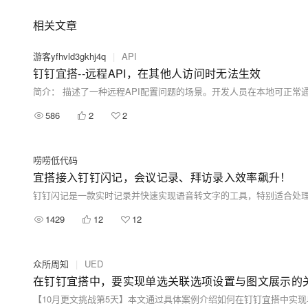
相关文章
游客yfhvld3gkhj4q
|
API
钉钉宜搭--远程API，在其他人访问时无法生效
586
2
2
唠唠低代码
宜搭接入钉钉闪记，会议记录、拜访录入效率飙升！
1429
12
12
众所周知
|
UED
在钉钉宜搭中，要实现单选关联选项设置与图文展示的