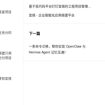
基于低代码平台钉钉宜搭的工程项目管理实践
其是项目
息提取
与 AI 智能体进行实时音视频通话
宜搭 - 企业智能化应用搭建平台
从文本、图片、视频中提取结构化的属性信息
构建支持视频理解的 AI 音视频实时通话应用
t.diy 一步搞定创意建站
构建大模型应用的安全防护体系
在充分的
通过自然语言交互简化开发流程,全栈开发支持
通过阿里云安全产品对 AI 应用进行安全防护
下一篇
一条命令迁移，帮你实现 OpenClaw 与
Hermes Agent 记忆互通！
搭建只用
交付项目
移到宜搭