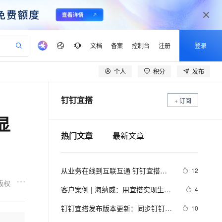
文档
备案
控制台
注册
登录
个人
积分
发布
验
作计划
器
AI 活动
专业服务
服务伙伴合作计划
开发者社区
加入我们
产品动态
服务平台百炼
阿里云 OPC 创新助力计划
钉钉宜搭
一站式生成采购清单，支持单品或批量购买
+ 订阅
可编辑精美 PPT 文稿
S产品伙伴计划（繁花）
峰会
CS
造的大模型服务与应用开发平台
Agency Agents：拥有专属领域专家
AI 生产力先锋
Al MaaS 服务伙伴赋能合作
域名
博文
Careers
PolarDB Agentic Database
至高可申请百万元
显
 轻松生成专业的 PPT
开启高性价比 AI 编程新体验
弹性可伸缩的云计算服务
先锋实践拓展 AI 生产力的边界
发布
多领域专家智能体,一键组建 AI 虚拟交付团队
Token 补贴，五大权
计划
海大会
伙伴信用分合作计划
商标
问答
社会招聘
热门文章
最新文章
益加速 OPC 成功
帕鲁游戏服务器
SS
HappyHorse 打造一站式影视创作平台
飞天发布时刻
HOT
秒悟 Meoo CLI 支持一键部
划
备案
电子书
校园招聘
联机服务器，轻松开启游戏
视频创作，一键激活电商全链路生产力
稳定、安全、高性价比、高性能的云存储服务
所见，即是所愿
署项目至阿里云账号
可视化编排打通从文字构思到成片全链路闭环
更多支持
划
公司注册
镜像站
视频生成
语音识别与合成
 智能体与工作流应用
漫剧工坊：一站式动画创作平台
AI 实训营
Flink OSS 支持
从业务在线到互联互通 钉钉宜搭进
12
合作伙伴培训与认证
划
上云迁移
站生成，高效打造优质广告素材
全接入的云上超级电脑
通过阿里云百炼高效搭建AI应用,助力高效开发
快速生产连贯的高质量长漫剧
从基础到进阶，Agent 创客手把手教你
AssumeRole 角色自定义
入低代码3.0阶段新模式 
版权
lScope
我要反馈
e-1.1-T2V
Qwen3-TTS-Flash
客户案例 | 海纳威：用宜搭实现生产
4
查询合作伙伴
n Alibaba Cloud ISV 合作
代维服务
建企业门户网站
10 分钟搭建微信、支付宝小程序
百炼 Qwen3.7-Flash 系列模
数字化转型
畅细腻的高质量视频
离线语音合成大模型，多语言方言自适应，低延迟高稳定
创新加速
ope
钉钉宜搭发布版本更新：同步钉钉角
登录合作伙伴管理后台
我要建议
10
站，无忧落地极速上线
以可视化方式快速构建移动和 PC 门户网站
国内短信简单易用，安全可靠，秒级触达，全球覆盖200+国家和地区。
高效部署网站，快速应用到小程序
型发布
色、上线行业解决方案馆、支持附件