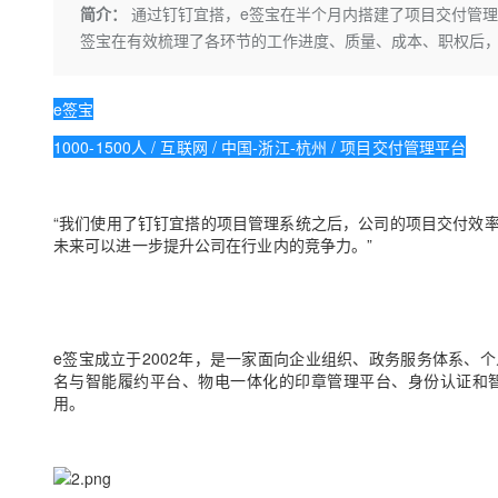
存储
天池大赛
Qwen3.7-Plus
简介：
通过钉钉宜搭，e签宝在半个月内搭建了项目交付管
云解析DNS
解决方案免费试用 新老
电子合同
签宝在有效梳理了各环节的工作进度、质量、成本、职权后
最高领取价值200元试用
能看、能想、能动手的多模
安全
网络与CDN
AI 算法大赛
畅捷通
大数据开发治理平台 Data
AI 产品 免费试用
网络
安全
云开发大赛
Qwen3-VL-Plus
Tableau 订阅
e签宝
1亿+ 大模型 tokens 和 
可观测
入门学习赛
中间件
AI空中课堂在线直播课
1000-1500人 / 互联网 / 中国-浙江-杭州 / 项目交付管理平台
云防火墙
140+云产品 免费试用
上云与迁云
云原生的云上边界网络安全
产品新客免费试用，最长1
数据库
生态解决方案
大模型服务
企业出海
“我们使用了钉钉宜搭的项目管理系统之后，公司的项目交付效
大模型ACA认证体验
大数据计算
未来可以进一步提升公司在行业内的竞争力。”
助力企业全员 AI 认知与能
行业生态解决方案
千问AI平台-Token Plan
政企业务
媒体服务
开发者生态解决方案
企业服务与云通信
千问AI平台-模型体验
AI 开发和 AI 应用解决
在线体验全尺寸、多种模态
e签宝成立于2002年，是一家面向企业组织、政务服务体系
域名与网站
名与智能履约平台、物电一体化的印章管理平台、身份认证和
Happy 系列大模型
用。
终端用户计算
Serverless
开发工具