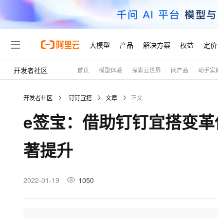
大模型
产品
解决方案
权益
定价
开发者社区
首页
模型体验
探索云世界
问产品
动手实
大模型
产品
解决方案
权益
定价
云市场
伙伴
服务
了解阿里云
精选产品
精选解决方案
普惠上云
产品定价
精选商城
成为销售伙伴
售前咨询
为什么选择阿里云
千问AI平台
开发者社区
钉钉宜搭
文章
正文
了解云产品的定价详情
大模型服务平台百炼
睿译宝，AI翻译排版一
普惠上云 官方力荐
分销伙伴
在线服务
网站建设
什么是云计算
大
e签宝：借助钉钉宜搭变
大模型服务与应用平台
上传文档即自动完成翻译和
云服务器38元/年起，超
咨询伙伴
多端小程序
技术领先
云上成本管理
售后服务
轻量应用服务器
GLM-5.2：长任务时代
官方推荐返现计划
大模型
精选产品
精选解决方案
Salesforce 国际版订阅
稳定可靠
著提升
管理和优化成本
推荐新用户得奖励，单订单
销售伙伴合作计划
自助服务
友盟天域
安全合规
人工智能与机器学习
AI
文本生成
云数据库 RDS
Hermes Agent，打造
云工开物
无影生态合作计划
在线服务
观测云
分析师报告
自主进化，持久记忆，越用
高校专属算力普惠，学生认
计算
互联网应用开发
2022-01-19
1050
Qwen3.8-Max
HOT
Salesforce On Alibaba C
工单服务
Tuya 物联网平台阿里云
研究报告与白皮书
人工智能平台 PAI
快速拥有专属 OpenClaw
大模
Consulting Partner 合
大数据
容器
智能体时代全能旗舰模型
免费试用
短信专区
一站式AI开发、训练和推
蓝凌 OA
AI 大模型销售与服务生
现代化应用