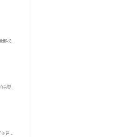
简介： 描述了一种远程API配置问题的场景。开发人员在本地可正常通过应用表单获取数据，但同组织的其他同事访问时无法获取数据，尽管已设置全部权限。问题是关于如何解决这种跨用户数据访问异常的情况，确保同事间能正常共享数据。
钉钉闪记是一款实时记录并快速实现语音转文字的工具，特别适合处理冗长的会议或培训视频。通过与宜搭平台的无缝集成，用户可以一键获取会议的关键知识点和重要内容片段，自动生成结构清晰的会议纪要，极大提升了工作效率。无论是销售拜访还是头脑风暴，闪记都能显著减少整理会议资料的时间，为企业带来高效的办公体验。
【10月更文挑战第5天】本文通过具体案例介绍如何在钉钉宜搭中实现单选字段与其他字段的联动功能。以旅行社旅游线路报名表单为例，详细说明了创建单选字段、图文展示字段及设置联动逻辑的具体步骤。通过简单的配置，实现了用户选择目的地后自动展示相关信息的效果，提升了用户体验和数据录入准确性。适用于希望通过低代码平台优化工作流程的企业。