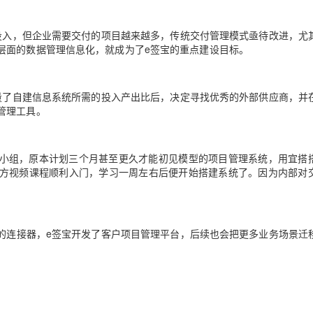
投入，但企业需要交付的项目越来越多，传统交付管理模式亟待改进，尤
AI 应用
10分钟微调：让0.6B模型媲美235B模
多模态数据信
层面的数据管理信息化，就成为了e签宝的重点建设目标。
型
依托云原生高可用架构,实现Dify私有化部署
用1%尺寸在特定领域达到大模型90%以上效果
一个 AI 助手
超强辅助，Bol
即刻拥有 DeepSeek-R1 满血版
量了自建信息系统所需的投入产出比后，决定寻找优秀的外部供应商，并
在企业官网、通讯软件中为客户提供 AI 客服
管理工具。
多种方案随心选，轻松解锁专属 DeepSeek
发小组，原本计划三个月甚至更久才能初见模型的项目管理系统，用宜搭
方视频课程顺利入门，学习一周左右后便开始搭建系统了。因为内部对
的连接器，e签宝开发了客户项目管理平台，后续也会把更多业务场景迁