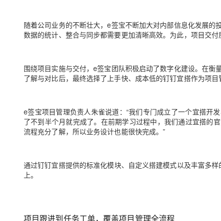
大模型解决方案
迁移与运维管理
随着公司业务的不断壮大，e签宝不断加大对内部信息化发展的
快速部署 Dify，高效搭建 
数据的统计、整合与同步都需要更加清晰高效。为此，项目交付
专有云
10 分钟在聊天系统中增加
围绕项目实施与交付，e签宝团队积极启动了数字化建设。在衡
了解与对比后，最终选择了上手快、成本低的钉钉宜搭作为项目
e签宝项目管理负责人朱雀说道：“我们专门成立了一个宜搭开
了不到半个月就完成了。在前期学习过程中，我们通过宜搭的官
流程充分了解，所以业务设计也能很快完成。”
通过钉钉宜搭提供的标准化模块、自定义搭建模式以及丰富多样
上。
项目跟进到任务工单，覆盖项目管理全流程