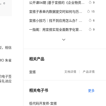
安全
我要投诉
e-1.1-I2V
Cosyvoice-V3-Flash
公开课04期 |基于宜搭的《企业物资管
9
。e
PolarDB
上云场景组合购
伴
在线编辑等
Qoder CN V1.7.0 发布
理》应用搭建
漫剧创作，剧本、分镜、视频高效生成
100%兼容MySQL、PostgreSQL，兼容Oracle，支持集中和分布式
覆盖90%+业务场景，专享组合折扣价
畅自然，细节丰富
高表现力语音合成大模型，语音克隆听感自然
VPN
宜搭子表单内数据提交时如何与历史
15
数据进行去重效验？
ernetes 版 ACK
云聚AI 严选权益
云安全中心 AI BAS 智能自动
SSL 证书
宜搭小技巧｜找不到应用怎么办？群
2V
Fun-ASR
6
，一键激活高效办公新体验
理容器应用的 K8s 服务
精选AI产品，从模型到应用全链提效
化模拟渗透攻击产品发布
应用一键直达
文戏情感细腻自然，动作戏激烈拳拳到肉，实现更强表演能力
支持中英文自由切换，具备更强的噪声鲁棒性
堡垒机
一指阁：用宜搭实现全面数字化管
9
AI 用量加速计划
DataWorks ChatBI 会话支持
理，助力企业打开十亿市场新空间
防火墙
、识别商机，让客服更高效、服务更出色。
新老同享，达量后返
上传临时文件分析
论坛24小时智能回帖，宜搭
10
+DeepSeek就该这么玩！
主机安全
应用
型，相信
低代码火，阿里宜搭、华为Astro 
6
Zero 入选Gartner2022低代码魔力象
千问办公
NEW
宜搭产品简介（一）|学习笔记
1
AI 应用及服务市场
相关产品
限
O 朱
雀
的智能体编程平台
一站式AI生产力平台
AI 应用
伶鹊
宜搭
文档详情
产品详情
企业级人与Agent协作平台，接入和调度多个数字员工
智能客服平台，对话机器人、对话分析、智能外呼
的电子签
大模型
等先进应
大模型服务平台百炼 - 全妙
自然语言处理
相关电子书
应用创作平台
多模态内容创作工具，已接入 DeepSeek
更多
数据标注
机器学习
低代码开发师-宜搭