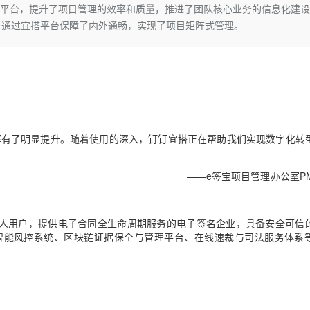
Deepseek-v4-pro
HappyHors
理平台，提升了项目管理的效率和质量，推进了团队核心业务的信息化建设
同享
万小智 AI 建站低至 15元/月
Qoder CN
AI 短剧/漫剧
云原生数据库 
快递物流查询
WordPress
成为服务伙
高校合作
，通过宜搭平台保障了内外通畅，实现了项目矩阵式管理。
点，立即开启云上创新
覆盖公网/内网、递归/权威、移动APP等全场景解析服务
送.CN域名，送备案服务码
基于千问大模型等，支持代码智能生成、研发智能问答
AI助力短剧
态智能体模型
旗舰 MoE 大模型，百万上下文与顶尖推理能力
图生视频，流
Ubuntu
服务生态伙伴
云工开物
企业应用
Works
Night Plan 支持 Qwen 3.8-Max
云原生大数据计算服务 MaxCompute
AI 办公
容器服务 Kub
NEW
GLM-5.2
Wan2.7-T
Red Hat
30+ 款产品免费体验
Data Agent 驱动的一站式 Data+AI 开发治理平台
夜间 5 折，Qwen/Meoo/TokenPlan 客户专享
面向分析的企业级SaaS模式云数据仓库
AI智能应用
提供一站式管
科研合作
视觉 Coding、空间感知、多模态思考等全面升级
1M上下文，专为长程任务能力而生
ERP
堂（旗舰版）
SUSE
智能客服
CRM
防护产品
2个月
自动承接线索
建站小程序
OA 办公系统
AI 应用构建
大模型原生
率有了明显提升。随着使用的深入，钉钉宜搭正在帮助我们实现数字化转
力提升
财税管理
模板建站
Qoder
大模型服务平台百炼-应用模版
HOT
NEW
——e签宝
项目管理办公室PM
面向真实软件
个人版上线、团队版降价；千问3.8-Max首发发尝鲜
丰富多元化的应用模版和解决方案
400电话
定制建站
万有无界
大模型服务平台百炼-智能体
方案
广告营销
模板小程序
的模型效果
灵活可视化地构建企业级 Agent
、个人用户，提供电子合同全生命周期服务的电子签名企业，具备安全可信
定制小程序
智能风控系统、区块链证据保全与管理平台、在线速裁与司法服务体系
秒悟
人工智能平台 PAI
APP 开发
云端极速 AI 
新一代 AI 视频生成模型，深度适配广告营销等场景
AI Native 的算法工程平台，一站式完成建模、训练、推理服务部署
建站系统