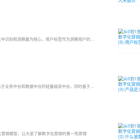
数字化营销以用户为中心，通过数字化的手段来实现整个营销过程，其中识别和洞察最为核心，用户标签作为洞察用户的工具，决定这数字化营销的成败。
数字化营销中台利用先进的中台架构，采用轻量级的构建模式，形成基于业务中台和数据中台的轻量级双中台，同时基于双中台上结合4大业务场景打造4大前端运营平台，分别为客户运营平台、粉丝互动平台、营销推广平台和数据洞察平台。
化营销模型，让大家了解数字化营销的第一性原理