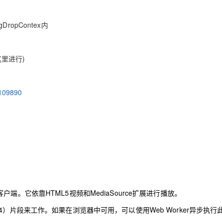
gDropContex
内
AI 应用
10分钟微调：让0.6B模型媲美235B模
多模态数据信
型
依托云原生高可用架构,实现Dify私有化部署
用1%尺寸在特定领域达到大模型90%以上效果
一个 AI 助手
超强辅助，Bol
这里进行
)
即刻拥有 DeepSeek-R1 满血版
在企业官网、通讯软件中为客户提供 AI 客服
多种方案随心选，轻松解锁专属 DeepSeek
07109890
客户端。
它依靠
HTML5
视频和
MediaSource
扩展进行播放。
4
）片段来工作。
如果在浏览器中可用，可以使用
Web Worker
异步执行