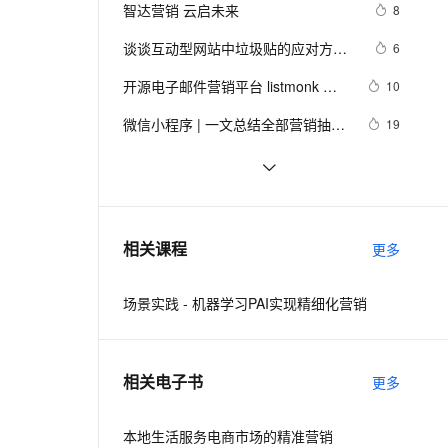
安全
我要投诉
e-1.1-I2V
Cosyvoice-V3-Flash
智达营销 云启未来
8
PolarDB
上云场景组合购
Milvus 弹性伸缩功能新增节
伴
漫剧创作，剧本、分镜、视频高效生成
100%兼容MySQL、PostgreSQL，兼容Oracle，支持集中和分布式
覆盖90%+业务场景，专享组合折扣价
点支持范围
畅自然，细节丰富
高表现力语音合成大模型，语音克隆听感自然
VPN
谈谈互动型网站中垃圾贴的应对方
6
案，互联网营销
ernetes 版 ACK
云聚AI 严选权益
AI 原生数据库服务发布
SSL 证书
开源电子邮件营销平台 listmonk 使
2V
Fun-ASR
10
，一键激活高效办公新体验
理容器应用的 K8s 服务
精选AI产品，从模型到应用全链提效
Agent 数据网关
用教程
文戏情感细腻自然，动作戏激烈拳拳到肉，实现更强表演能力
支持中英文自由切换，具备更强的噪声鲁棒性
堡垒机
微信小程序 | 一文总结全部营销抽奖
19
AI 用量加速计划
云原生数据库 PolarDB
功能
防火墙
、识别商机，让客服更高效、服务更出色。
新老同享，达量后返
Agentic Database 发布
企业信息化"主题经营研究稿-王甲佳
696
全息营销系列12
主机安全
应用
沉浸式学习PostgreSQL|PolarDB 15: 
5
企业ERP软件、网站、分析型业务场
千问办公
NEW
阿里云热门场景上云解决方案，助力
5
AI 应用及服务市场
相关课程
景、营销场景人群圈选, 任意字段组合
更多
的智能体编程平台
一站式AI生产力平台
企业上云/数据/营销等多场景业务上云
条件数据筛选
AI 应用
伶鹊
场景实践 - 机器学习PAI实现精细化营销
企业级人与Agent协作平台，接入和调度多个数字员工
智能客服平台，对话机器人、对话分析、智能外呼
大模型
大模型服务平台百炼 - 全妙
自然语言处理
相关电子书
应用创作平台
多模态内容创作工具，已接入 DeepSeek
更多
数据标注
机器学习
本地生活服务电商市场的精准营销