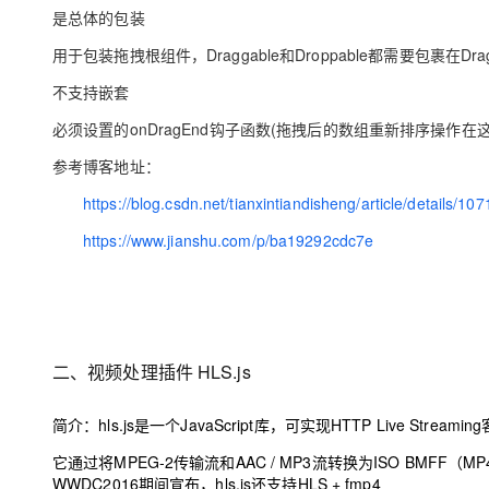
大模型解决方案
是总体的包装
迁移与运维管理
用于包装拖拽根组件，
Draggable
和
Droppable
都需要包裹在
Dra
快速部署 Dify，高效搭建 
专有云
不支持嵌套
10 分钟在聊天系统中增加
必须设置
的
onDragEnd
钩子函数
(
拖拽后的数组重新排序操作在
参考博客地址：
https://blog.csdn.net/tianxintiandisheng/article/details/1
https://www.jianshu.com/p/ba19292cdc7e
二、
视频处理插件
HLS.js
简介
：
hls.js
是一个
JavaScript
库，可实现
HTTP Live Streaming
它通过将
MPEG-2
传输流和
AAC / MP3
流转换为
ISO BMFF
（
MP
WWDC2016
期间宣布，
hls.js
还支持
HLS + fmp4