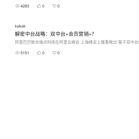
4283
0
0
kekek
解密中台战略：双中台+会员营销=？
阿里巴巴联合端点科技在阿里云峰会·上海峰会上隆重推出“基于双中台
5151
0
0