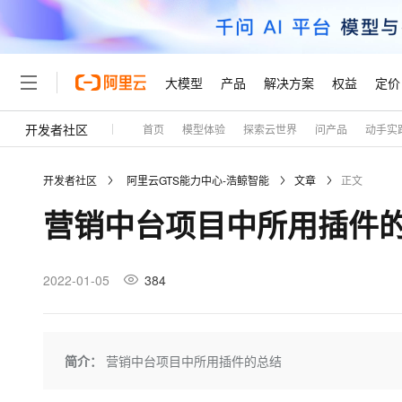
大模型
产品
解决方案
权益
定价
开发者社区
首页
模型体验
探索云世界
问产品
动手实
大模型
产品
解决方案
权益
定价
云市场
伙伴
服务
了解阿里云
精选产品
精选解决方案
普惠上云
产品定价
精选商城
成为销售伙伴
售前咨询
为什么选择阿里云
千问AI平台
开发者社区
阿里云GTS能力中心-浩鲸智能
文章
正文
了解云产品的定价详情
大模型服务平台百炼
千问办公，解锁你的工作
普惠上云 官方力荐
分销伙伴
在线服务
网站建设
什么是云计算
大
营销中台项目中所用插件
大模型服务与应用平台
企业级Agent产品，直接
云服务器38元/年起，超
咨询伙伴
多端小程序
技术领先
云上成本管理
售后服务
轻量应用服务器
Agency Agents：拥
官方推荐返现计划
大模型
精选产品
精选解决方案
Salesforce 国际版订阅
稳定可靠
管理和优化成本
推荐新用户得奖励，单订单
销售伙伴合作计划
2022-01-05
384
自助服务
友盟天域
安全合规
人工智能与机器学习
AI
文本生成
云数据库 RDS
HappyHorse 打造一
云工开物
无影生态合作计划
在线服务
观测云
分析师报告
高校专属算力普惠，学生认
计算
互联网应用开发
Qwen3.8-Max
HOT
Salesforce On Alibaba C
工单服务
Tuya 物联网平台阿里云
研究报告与白皮书
人工智能平台 PAI
快速拥有专属 OpenClaw
简介：
营销中台项目中所用插件的总结
大模
Consulting Partner 合
大数据
容器
智能体时代全能旗舰模型
免费试用
短信专区
一站式AI开发、训练和推
蓝凌 OA
AI 大模型销售与服务生
现代化应用