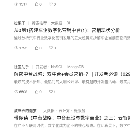
1517
0
0
松果子
|
搜索推荐
大数据
BI
从0到1搭建车企数字化营销中台(1)：营销现状分析
1795
0
0
社区助手
|
开发者
NoSQL
MongoDB
解密中台战略：双中台+会员营销=？ | 开发者必读（02
最炫的技术新知、最热门的大咖公开课、最有趣的开发者活动、最实
6508
0
1
被纵养的懒猫
|
大数据
云计算
微服务
带你读《中台战略：中台建设与数字商业》之三：云智