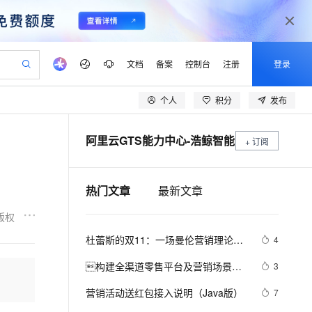
文档
备案
控制台
注册
登录
个人
积分
发布
验
作计划
器
AI 活动
专业服务
服务伙伴合作计划
开发者社区
加入我们
产品动态
服务平台百炼
阿里云 OPC 创新助力计划
阿里云GTS能力中心-浩鲸智能
一站式生成采购清单，支持单品或批量购买
+ 订阅
io：打造专属 AI 语音助手
S产品伙伴计划（繁花）
峰会
CS
造的大模型服务与应用开发平台
一句话生成原生可编辑精美 PPT 文稿
AI 生产力先锋
Al MaaS 服务伙伴赋能合作
域名
博文
Careers
至高可申请百万元
Qwen3.8-Max 模型上线
开启高性价比 AI 编程新体验
弹性可伸缩的云计算服务
Qwen-Audio-3.0-Realtime 端到端实时语音角色扮演
输入一句话想法, 轻松生成专业的 PPT
先锋实践拓展 AI 生产力的边界
Token 补贴，五大权
计划
海大会
伙伴信用分合作计划
商标
问答
社会招聘
热门文章
最新文章
益加速 OPC 成功
eek-V4-Pro
SS
一键部署幻兽帕鲁游戏服务器
飞天发布时刻
HOT
Open Search 向量检索版支
划
备案
电子书
校园招聘
pSeek-V4-Pro
视频创作，一键激活电商全链路生产力
稳定、安全、高性价比、高性能的云存储服务
一键购买专属联机服务器，轻松开启游戏
所见，即是所愿
持视频检索 Pipeline 功能
更多支持
版权
划
公司注册
镜像站
视频生成
语音识别与合成
专属 QwenPaw
漫剧工坊：一站式动画创作平台
AI 实训营
HOT
应用身份服务 (IDaaS)
杜蕾斯的双11：一场曼伦营销理论体
4
合作伙伴培训与认证
划
上云迁移
站生成，高效打造优质广告素材
全接入的云上超级电脑
从聊天伙伴进化为能主动干活的本地数字员工
快速生产连贯的高质量长漫剧
从基础到进阶，Agent 创客手把手教你
OpenClaw 管理能力上线
系与阿里云数据中台相结合的实践
lScope
我要反馈
e-1.1-T2V
Qwen3-TTS-Flash
构建全渠道零售平台及营销场景解
3
查询合作伙伴
n Alibaba Cloud ISV 合作
代维服务
建企业门户网站
10 分钟搭建微信、支付宝小程序
MaxCompute MaxFrame 提
读
畅细腻的高质量视频
离线语音合成大模型，多语言方言自适应，低延迟高稳定
创新加速
ope
营销活动送红包接入说明（Java版）
登录合作伙伴管理后台
我要建议
7
站，无忧落地极速上线
以可视化方式快速构建移动和 PC 门户网站
国内短信简单易用，安全可靠，秒级触达，全球覆盖200+国家和地区。
高效部署网站，快速应用到小程序
供自动弹性内存功能