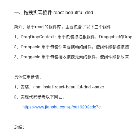
存储
天池大赛
Qwen3.7-Plus
云解析DNS
解决方案免费试用 新老
电子合同
最高领取价值200元试用
能看、能想、能动手的多模
安全
一、拖拽实现插件
react-beautiful-dnd
网络与CDN
AI 算法大赛
畅捷通
大数据开发治理平台 Data
AI 产品 免费试用
网络
安全
云开发大赛
Qwen3-VL-Plus
简介
：基于
react
的组件库，主要包含了以下三个组件
Tableau 订阅
1亿+ 大模型 tokens 和 
可观测
入门学习赛
中间件
1、
DragDropContext :
用于包装拖拽根组件，
Draggable
和
Drop
AI空中课堂在线直播课
云防火墙
140+云产品 免费试用
2、
上云与迁云
Droppable
用于包装你需要拖动的组件，使组件能够被拖拽
云原生的云上边界网络安全
产品新客免费试用，最长1
数据库
生态解决方案
大模型服务
3、
Draggable
用于包装接收拖拽元素的组件，使组件能够放置
企业出海
大模型ACA认证体验
大数据计算
助力企业全员 AI 认知与能
行业生态解决方案
千问AI平台-Token Plan
政企业务
媒体服务
具体使用步骤
：
开发者生态解决方案
企业服务与云通信
1、
安装：
npm install react-beautiful-dnd --save
千问AI平台-模型体验
AI 开发和 AI 应用解决
在线体验全尺寸、多种模态
域名与网站
2、
实现代码参考以下网址：
Happy 系列大模型
https://www.jianshu.com/p/ba19292cdc7e
终端用户计算
Serverless
总结
：
开发工具