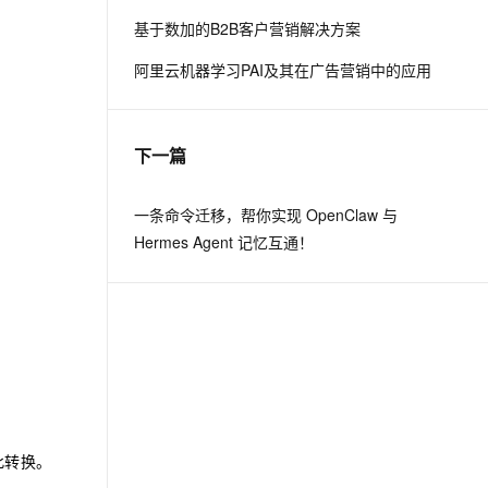
基于数加的B2B客户营销解决方案
息提取
与 AI 智能体进行实时音视频通话
阿里云机器学习PAI及其在广告营销中的应用
从文本、图片、视频中提取结构化的属性信息
构建支持视频理解的 AI 音视频实时通话应用
t.diy 一步搞定创意建站
构建大模型应用的安全防护体系
通过自然语言交互简化开发流程,全栈开发支持
通过阿里云安全产品对 AI 应用进行安全防护
下一篇
一条命令迁移，帮你实现 OpenClaw 与
Hermes Agent 记忆互通！
此转换。