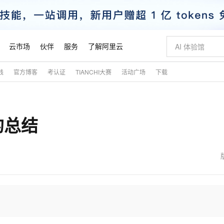
云市场
伙伴
服务
了解阿里云
践
官方博客
考认证
TIANCHI大赛
活动广场
下载
AI 特惠
数据与 API
成为产品伙伴
企业增值服务
最佳实践
价格计算器
AI 场景体
基础软件
产品伙伴合
阿里云认证
市场活动
配置报价
大模型
自助选配和估算价格
新方式
睿译宝，AI翻译排版一步到位
智启 AI 普惠权益
产品生态集成认证中心
企业支持计划
云上春晚
域名与网站
千问官方 MaaS 平台，为开发者和 Agent 而生，新用户赠送 1 亿 + tokens 额度
Qwen Aud
AI Coding
阿里云Maa
2026 阿里云
云服务器 E
为企业打
数据集
Windows
大模型认证
模型
NEW
NEW
的总结
交付可用成果
值低价云产品抢先购
上传文档即自动完成翻译和格式还原
至高享 1亿+免费 tokens，加速 Al 应用落地
提供智能易用的域名与建站服务
智能编程，一键
安全可靠、
产品生态伙伴
专家技术服务
云上奥运之旅
弹性计算合作
阿里云中企出
手机三要素
宝塔 Linux
全部认证
价格优势
有专属领域专家
GLM-5.2：长任务时代开源旗舰模型
阿里云 OPC 创新助力计划
千问大模型
即刻拥有 DeepS
AI 电商营销
对象存储 O
大模型
产品生态伙伴工作台
企业增值服务台
云栖战略参考
云存储合作计
云栖大会
身份实名认证
CentOS
训练营
推动算力普惠，释放技术红利
最高返9万
多领域专家智能体,一键组建 AI 虚拟交付团队
快速构建应用程序和网站，即刻迈出上云第一步
至高百万元 Token 补贴，加速一人公司成长
多元化、高性能、安全可靠的大模型服务
真正可用的 1M 上下文,一次完成代码全链路开发
轻松解锁专属 Dee
从图文生成到
云上的中国
数据库合作计
活动全景
短信
Docker
图片和
站式影视创作平台
Hermes Agent，打造自进化智能体
Token Plan 模型订阅计划
数字证书管理服务（原SSL证书）
5 分钟轻松部署
AI 广告创作
无影云电脑
企业成长
NEW
信息公告
看见新力量
云网络合作计
OCR 文字识别
JAVA
证享300元代金券
可视化编排打通从文字构思到成片全链路闭环
全托管，含MySQL、PostgreSQL、SQL Server、MariaDB多引擎
自主进化，持久记忆，越用越聪明
Qwen3.8-Max 首发尝鲜，限时加量 10 倍，夜间低至2折
实现全站HTTPS，呈现可信的WEB访问
图文、视频一
随时随地安
魔搭 Mode
Kimi-K3
HappyHors
NEW
loud
服务实践
官网公告
金融模力时刻
Salesforce O
版
发票查验
全能环境
Claude Code + GStack 打造工程团队
千问办公，限时限量积分加倍
Qoder
低代码高效构
AI 建站
短信服务
型
NEW
作计划
Kimi 最新旗舰模型，长程编程与推理利器
让文字生成流
计划
创新中心
魔搭 ModelSc
健康状态
理服务
让AI从“聊天伙伴”进化为能干活的“数字员工”
安装技能 GStack，拥有专属 AI 工程团队
你的AI工作搭子，覆盖日常办公高频场景
面向真实软件的智能体编程平台
0 代码专业建
客户案例
天气预报查询
操作系统
态合作计划