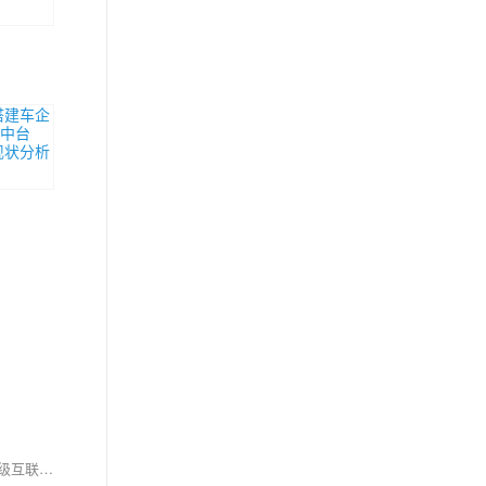
在产业互联网时代，数字化成为企业的核心战略。在此背景下，数字中台成为指导企业数字化转型、实现数字营销的主流方法。数字中台是基于企业级互联网及大数据架构打造的数字化创新平台，包含业务中台和数据中台。