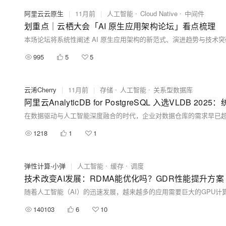
阿里云云原生
|
11月前
|
人工智能
Cloud Native
中间件
划重点｜云栖大会「AI 原生应用架构论坛」看点梳理
本场论坛将系统性阐述 AI 原生应用架构的新范式、演进趋势与技术
995
5
5
云浠Cherry
|
11月前
|
存储
人工智能
关系型数据库
阿里云AnalyticDB for PostgreSQL 入选VLDB 
1218
1
1
弹性计算-小弹
|
人工智能
缓存
调度
技术改变AI发展：RDMA能优化吗？GDR性能提升方
140103
6
10