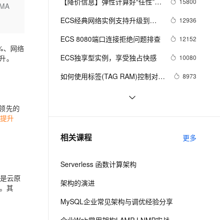
安全
【降价信息】弹性计算好“任性”，
15800
我要投诉
e-1.1-I2V
Cosyvoice-V3-Flash
MA
PolarDB
上云场景组合购
Milvus 弹性伸缩功能新增节
伴
ECS又降价了~
漫剧创作，剧本、分镜、视频高效生成
100%兼容MySQL、PostgreSQL，兼容Oracle，支持集中和分布式
覆盖90%+业务场景，专享组合折扣价
点支持范围
畅自然，细节丰富
高表现力语音合成大模型，语音克隆听感自然
ECS经典网络实例支持升级到企
12936
VPN
业级实例
ernetes 版 ACK
云聚AI 严选权益
ECS 8080端口连接拒绝问题排查
AI 原生数据库服务发布
12152
SSL 证书
2V
Fun-ASR
0%、网络
，一键激活高效办公新体验
理容器应用的 K8s 服务
精选AI产品，从模型到应用全链提效
Agent 数据网关
文戏情感细腻自然，动作戏激烈拳拳到肉，实现更强表演能力
支持中英文自由切换，具备更强的噪声鲁棒性
ECS独享型实例，享受独占快感
升。
堡垒机
10080
AI 用量加速计划
云原生数据库 PolarDB
防火墙
如何使用标签(TAG RAM)控制对
8973
、识别商机，让客服更高效、服务更出色。
新老同享，达量后返
Agentic Database 发布
ECS 资源的访问？
主机安全
应用
阿里云郑晓：浅谈GPU虚拟化技术
6302
（第三章）
领先的
ECS开放批量创建实例接口
6256
千问办公
NEW
高提升
AI 应用及服务市场
RunInstances
的智能体编程平台
一站式AI生产力平台
【杭州云栖】弹性计算平台技术：
5734
相关课程
更多
AI 应用
云服务器“安全”“稳定”“弹性”的基石
伶鹊
企业级人与Agent协作平台，接入和调度多个数字员工
智能客服平台，对话机器人、对话分析、智能外呼
大模型
Serverless 函数计算架构
大模型服务平台百炼 - 全妙
自然语言处理
是云原
架构的演进
应用创作平台
多模态内容创作工具，已接入 DeepSeek
。其
数据标注
MySQL企业常见架构与调优经验分享
机器学习