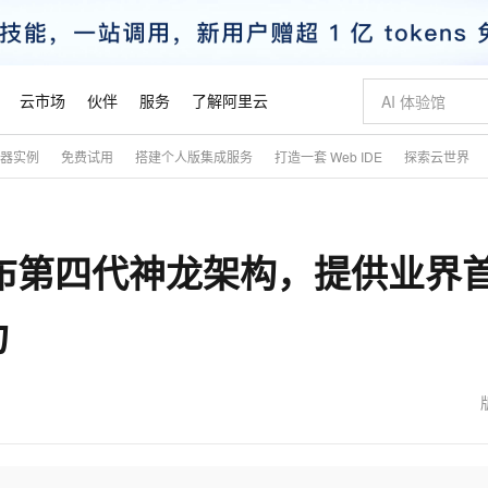
云市场
伙伴
服务
了解阿里云
务器实例
免费试用
搭建个人版集成服务
打造一套 Web IDE
探索云世界
AI 特惠
数据与 API
成为产品伙伴
企业增值服务
最佳实践
价格计算器
AI 场景体
基础软件
产品伙伴合
阿里云认证
市场活动
配置报价
大模型
自助选配和估算价格
步到位
智启 AI 普惠权益
产品生态集成认证中心
企业支持计划
云上春晚
域名与网站
Qwen Audio：打造专属 AI 语音助手
千问官方 MaaS 平台，为开发者和 Agent 而生，新用户赠送 1 亿 + tokens 额度
一句话生成原生
AI Coding
阿里云Maa
2026 阿里云
云服务器 E
为企业打
数据集
Windows
大模型认证
模型
NEW
NEW
发布第四代神龙架构，提供业界
格式还原
值低价云产品抢先购
至高享 1亿+免费 tokens，加速 Al 应用落地
提供智能易用的域名与建站服务
Qwen-Audio-3.0-Realtime 端到端实时语音角色扮演
输入一句话想法,
智能编程，一键
安全可靠、
产品生态伙伴
专家技术服务
云上奥运之旅
弹性计算合作
阿里云中企出
手机三要素
宝塔 Linux
全部认证
价格优势
开源旗舰模型
即刻拥有 DeepSeek-V4-Pro
阿里云 OPC 创新助力计划
千问大模型
一键部署幻兽
AI 电商营销
对象存储 O
大模型
产品生态伙伴工作台
企业增值服务台
云栖战略参考
云存储合作计
云栖大会
身份实名认证
CentOS
训练营
力
推动算力普惠，释放技术红利
最高返9万
真正可用的 1M 上下文,一次完成代码全链路开发
快速构建应用程序和网站，即刻迈出上云第一步
轻松解锁专属 DeepSeek-V4-Pro
至高百万元 Token 补贴，加速一人公司成长
多元化、高性能、安全可靠的大模型服务
一键购买专属
从图文生成到
云上的中国
数据库合作计
活动全景
短信
Docker
图片和
自进化智能体
5 分钟轻松部署专属 QwenPaw
Token Plan 模型订阅计划
数字证书管理服务（原SSL证书）
高效搭建 AI
AI 广告创作
无影云电脑
企业成长
NEW
HOT
信息公告
看见新力量
云网络合作计
OCR 文字识别
JAVA
越聪明
证享300元代金券
全托管，含MySQL、PostgreSQL、SQL Server、MariaDB多引擎
Qwen3.8-Max 首发尝鲜，限时加量 10 倍，夜间低至2折
实现全站HTTPS，呈现可信的WEB访问
从聊天伙伴进化为能主动干活的本地数字员工
图文、视频一
随时随地安
魔搭 Mode
Kimi-K3
HappyHors
NEW
loud
服务实践
官网公告
金融模力时刻
Salesforce O
版
发票查验
全能环境
Claude Code + GStack 打造工程团队
千问办公，限时限量积分加倍
Qoder
低代码高效构
AI 建站
短信服务
型
NEW
作计划
Kimi 最新旗舰模型，长程编程与推理利器
让文字生成流
计划
创新中心
魔搭 ModelSc
健康状态
理服务
让AI从“聊天伙伴”进化为能干活的“数字员工”
安装技能 GStack，拥有专属 AI 工程团队
你的AI工作搭子，覆盖日常办公高频场景
面向真实软件的智能体编程平台
0 代码专业建
客户案例
天气预报查询
操作系统
态合作计划