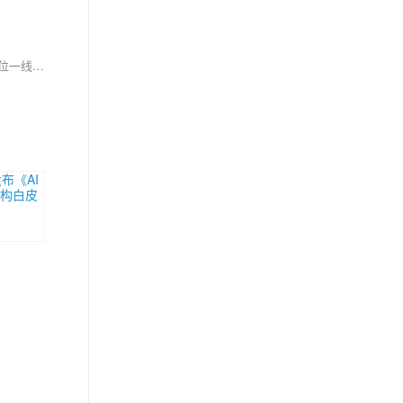
阿里云在云栖大会重磅发布了《AI 原生应用架构白皮书》，该白皮书覆盖 AI 原生应用的 11 大关键要素，获得业界 15 位专家联名推荐，来自 40 多位一线工程师实践心得，全书合计超 20w 字，分为 11 章，全面、系统地解构 AI 原生应用架构，包含了 AI 原生应用的 11 大关键要素，模型、框架、提示词、RAG、记忆、工具、网关、运行时、可观测、评估和安全。本文整理自阿里云智能技术专家李艳林在云栖大会现场的解读。