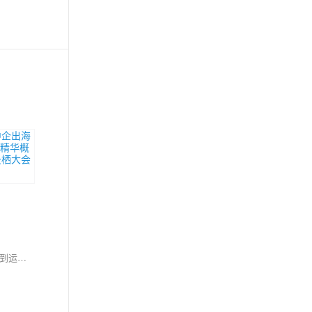
阿里云联合阿里巴巴爱橙科技，共同发布《AI 原生应用架构白皮书》，围绕 AI 原生应用的 DevOps 全生命周期，从架构设计、技术选型、工程实践到运维优化，对概念和重难点进行系统的拆解，并尝试提供一些解题思路。白皮书覆盖 AI 原生应用的 11 大关键要素，获得 15 位业界专家联名推荐，来自 40 多位一线工程师实践心的，全书合计超 20w 字，分为 11 章。