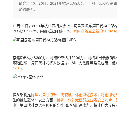
存储
天池大赛
Qwen3.7-Plus
简介：
10月20日，2021年杭州云栖大会上，阿里云发布第
云解析DNS
解决方案免费试用 新老
电子合同
加速能力。
最高领取价值200元试用
能看、能想、能动手的多模
安全
网络与CDN
AI 算法大赛
畅捷通
大数据开发治理平台 Data
AI 产品 免费试用
网络
安全
云开发大赛
Qwen3-VL-Plus
Tableau 订阅
10月20日，2021年杭州云栖大会上，阿里云发布第四代神龙架
1亿+ 大模型 tokens 和 
PPS提升100%、网络延迟降低80%，
可观测
同时升级至全新的eRDM
入门学习赛
中间件
AI空中课堂在线直播课
云防火墙
140+云产品 免费试用
上云与迁云
云原生的云上边界网络安全
产品新客免费试用，最长1
数据库
生态解决方案
大模型服务
企业出海
大模型ACA认证体验
大数据计算
存储IOPS高达300万、网络PPS达到5000万、网络延时最低5微
助力企业全员 AI 认知与能
行业生态解决方案
千问AI平台-Token Plan
政企业务
基础性能，第四代神龙将为数据库、AI、大数据等常见应用，带
媒体服务
420%
。
开发者生态解决方案
企业服务与云通信
千问AI平台-模型体验
AI 开发和 AI 应用解决
在线体验全尺寸、多种模态
域名与网站
Happy 系列大模型
神龙架构是
阿里云自研的新一代软硬一体虚拟化技术
，将虚拟化
终端用户计算
生的最佳载体；安全方面，
最新一代神龙搭载企业级安全芯片，
中，第四代神龙架构独有的弹性RDMA加速能力，将让广大互联
Serverless
开发工具