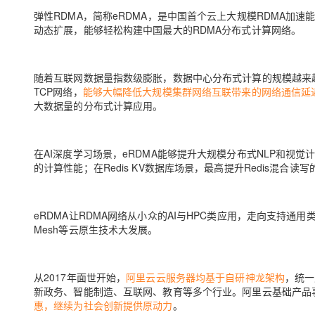
大模型解决方案
弹性RDMA，简称eRDMA，是中国首个云上大规模RDMA
迁移与运维管理
动态扩展，能够轻松构建中国最大的RDMA分布式计算网络。
快速部署 Dify，高效搭建 
专有云
随着互联网数据量指数级膨胀，数据中心分布式计算的规模越来
10 分钟在聊天系统中增加
TCP网络，
能够大幅降低大规模集群网络互联带来的网络通信延
大数据量的分布式计算应用。
在
AI深度学习场景
，eRDMA能够提升大规模分布式NLP和视觉
的计算性能；在
Redis KV数据库场景
，最高提升Redis混合读写
eRDMA让RDMA网络从小众的AI与HPC类应用，走向支持通用类计算场景
Mesh等云原生技术大发展。
从2017年面世开始，
阿里云云服务器均基于自研神龙架构
，统一
新政务、智能制造、互联网、教育等多个行业。阿里云基础产品
惠，继续为社会创新提供原动力
。