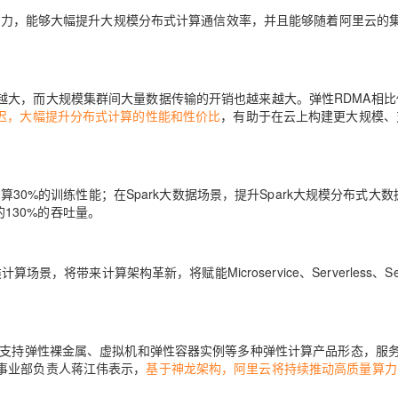
加速能力，能够大幅提升大规模分布式计算通信效率，并且能够随着阿里云的
AI 应用
10分钟微调：让0.6B模型媲美235B模
多模态数据信
型
依托云原生高可用架构,实现Dify私有化部署
用1%尺寸在特定领域达到大模型90%以上效果
越大，而大规模集群间大量数据传输的开销也越来越大。弹性RDMA相比
一个 AI 助手
超强辅助，Bol
迟，大幅提升分布式计算的性能和性价比
，有助于在云上构建更大规模、
即刻拥有 DeepSeek-R1 满血版
在企业官网、通讯软件中为客户提供 AI 客服
多种方案随心选，轻松解锁专属 DeepSeek
计算30%的训练性能；在
Spark大数据场景
，提升Spark大规模分布式大数
的130%的吞吐量。
，将带来计算架构革新，将赋能Microservice、Serverless、Ser
支持弹性裸金属、虚拟机和弹性容器实例等多种弹性计算产品形态，服
事业部负责人蒋江伟表示，
基于神龙架构，阿里云将持续推动高质量算力