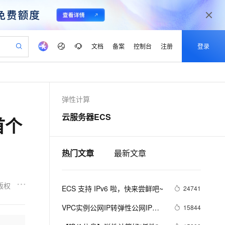
文档
备案
控制台
注册
登录
验
作计划
器
AI 活动
专业服务
服务伙伴合作计划
开发者社区
加入我们
产品动态
服务平台百炼
阿里云 OPC 创新助力计划
弹性计算
一站式生成采购清单，支持单品或批量购买
可编辑精美 PPT 文稿
S产品伙伴计划（繁花）
峰会
CS
造的大模型服务与应用开发平台
Agency Agents：拥有专属领域专家
AI 生产力先锋
Al MaaS 服务伙伴赋能合作
域名
博文
Careers
至高可申请百万元
Qwen3.8-Max 模型上线
云服务器ECS
首个
 轻松生成专业的 PPT
开启高性价比 AI 编程新体验
弹性可伸缩的云计算服务
先锋实践拓展 AI 生产力的边界
多领域专家智能体,一键组建 AI 虚拟交付团队
Token 补贴，五大权
计划
海大会
伙伴信用分合作计划
商标
问答
社会招聘
益加速 OPC 成功
帕鲁游戏服务器
SS
HappyHorse 打造一站式影视创作平台
飞天发布时刻
HOT
Open Search 向量检索版支
划
备案
电子书
校园招聘
联机服务器，轻松开启游戏
视频创作，一键激活电商全链路生产力
稳定、安全、高性价比、高性能的云存储服务
所见，即是所愿
持视频检索 Pipeline 功能
可视化编排打通从文字构思到成片全链路闭环
热门文章
最新文章
更多支持
划
公司注册
镜像站
视频生成
语音识别与合成
 智能体与工作流应用
漫剧工坊：一站式动画创作平台
AI 实训营
应用身份服务 (IDaaS)
合作伙伴培训与认证
划
上云迁移
站生成，高效打造优质广告素材
全接入的云上超级电脑
通过阿里云百炼高效搭建AI应用,助力高效开发
快速生产连贯的高质量长漫剧
从基础到进阶，Agent 创客手把手教你
OpenClaw 管理能力上线
版权
ECS 支持 IPv6 啦，快来尝鲜吧~
lScope
24741
我要反馈
e-1.1-T2V
Qwen3-TTS-Flash
查询合作伙伴
n Alibaba Cloud ISV 合作
代维服务
建企业门户网站
10 分钟搭建微信、支付宝小程序
MaxCompute MaxFrame 提
畅细腻的高质量视频
离线语音合成大模型，多语言方言自适应，低延迟高稳定
VPC实例公网IP转弹性公网IP功
15844
创新加速
ope
登录合作伙伴管理后台
我要建议
站，无忧落地极速上线
以可视化方式快速构建移动和 PC 门户网站
国内短信简单易用，安全可靠，秒级触达，全球覆盖200+国家和地区。
高效部署网站，快速应用到小程序
供自动弹性内存功能
能