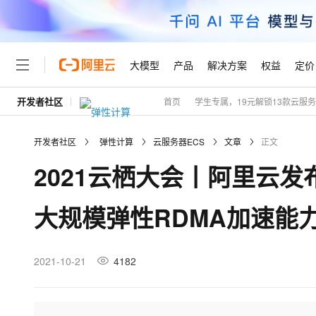
大模型
产品
解决方案
权益
定价
开发者社区
首页
学生专属，19元解锁13款云服
大模型
产品
解决方案
权益
定价
云市场
伙伴
服务
了解阿里云
精选产品
精选解决方案
普惠上云
产品定价
精选商城
成为销售伙伴
售前咨询
为什么选择阿里云
千问AI平台
开发者社区
弹性计算
云服务器ECS
文章
正文
了解云产品的定价详情
大模型服务平台百炼
睿译宝，AI翻译排版一
普惠上云 官方力荐
分销伙伴
在线服务
网站建设
什么是云计算
大
2021云栖大会丨阿里云
大模型服务与应用平台
上传文档即自动完成翻译和
云服务器38元/年起，超
咨询伙伴
多端小程序
技术领先
云上成本管理
售后服务
轻量应用服务器
GLM-5.2：长任务时代
官方推荐返现计划
大模型
精选产品
精选解决方案
Salesforce 国际版订阅
稳定可靠
大规模弹性RDMA加速能
管理和优化成本
推荐新用户得奖励，单订单
销售伙伴合作计划
自助服务
友盟天域
安全合规
人工智能与机器学习
AI
文本生成
云数据库 RDS
Hermes Agent，打造
云工开物
无影生态合作计划
在线服务
观测云
分析师报告
自主进化，持久记忆，越用
高校专属算力普惠，学生认
计算
互联网应用开发
2021-10-21
4182
Qwen3.8-Max
HOT
Salesforce On Alibaba C
工单服务
Tuya 物联网平台阿里云
研究报告与白皮书
人工智能平台 PAI
快速拥有专属 OpenClaw
大模
Consulting Partner 合
大数据
容器
智能体时代全能旗舰模型
免费试用
短信专区
一站式AI开发、训练和推
蓝凌 OA
AI 大模型销售与服务生
现代化应用