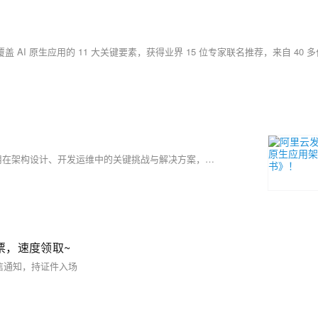
阿里云联合爱橙科技发布《AI原生应用架构白皮书》，系统解析AI应用在架构设计、开发运维中的关键挑战与解决方案，涵盖大模型、Agent、RAG、安全等11大核心要素，助力企业构建稳定、高效、可控的AI应用体系。
票，速度领取~
短信通知，持证件入场