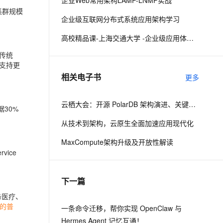
企业Web常用架构LAMP-LNMP实战
集群规模
企业级互联网分布式系统应用架构学习
息提取
与 AI 智能体进行实时音视频通话
高校精品课-上海交通大学 -企业级应用体系架构
从文本、图片、视频中提取结构化的属性信息
构建支持视频理解的 AI 音视频实时通话应用
传统
t.diy 一步搞定创意建站
构建大模型应用的安全防护体系
支持更
通过自然语言交互简化开发流程,全栈开发支持
通过阿里云安全产品对 AI 应用进行安全防护
相关电子书
更多
云栖大会：开源 PolarDB 架构演进、关键技术与社区建设
据30%
从技术到架构，云原生全面加速应用现代化
MaxCompute架构升级及开放性解读
vice
下一篇
务医疗、
的普
一条命令迁移，帮你实现 OpenClaw 与
Hermes Agent 记忆互通！