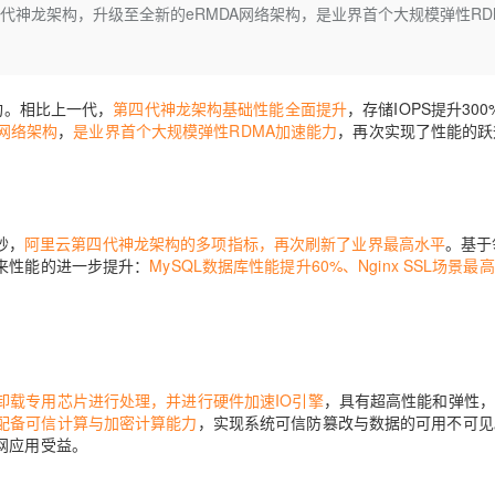
Deepseek-v4-pro
HappyHors
四代神龙架构，升级至全新的eRMDA网络架构，是业界首个大规模弹性RD
同享
万小智 AI 建站低至 15元/月
Qoder CN
AI 短剧/漫剧
云原生数据库 
快递物流查询
WordPress
成为服务伙
高校合作
点，立即开启云上创新
覆盖公网/内网、递归/权威、移动APP等全场景解析服务
送.CN域名，送备案服务码
基于千问大模型等，支持代码智能生成、研发智能问答
AI助力短剧
态智能体模型
旗舰 MoE 大模型，百万上下文与顶尖推理能力
图生视频，流
Ubuntu
服务生态伙伴
云工开物
企业应用
Works
Night Plan 支持 Qwen 3.8-Max
云原生大数据计算服务 MaxCompute
AI 办公
容器服务 Kub
NEW
GLM-5.2
Wan2.7-T
Red Hat
构。相比上一代，
第四代神龙架构基础性能全面提升
，存储IOPS提升30
30+ 款产品免费体验
Data Agent 驱动的一站式 Data+AI 开发治理平台
夜间 5 折，Qwen/Meoo/TokenPlan 客户专享
面向分析的企业级SaaS模式云数据仓库
AI智能应用
提供一站式管
科研合作
视觉 Coding、空间感知、多模态思考等全面升级
1M上下文，专为长程任务能力而生
A网络架构
，
是业界首个大规模弹性RDMA加速能力
ERP
，再次实现了性能的跃
堂（旗舰版）
SUSE
智能客服
CRM
防护产品
2个月
自动承接线索
建站小程序
OA 办公系统
AI 应用构建
大模型原生
秒，
阿里云第四代神龙架构的多项指标，再次刷新了业界最高水平
。基于
力提升
财税管理
模板建站
Qoder
大模型服务平台百炼-应用模版
HOT
NEW
来性能的进一步提升：
MySQL数据库性能提升60%、Nginx SSL场景最
面向真实软件
个人版上线、团队版降价；千问3.8-Max首发发尝鲜
丰富多元化的应用模版和解决方案
400电话
定制建站
万有无界
大模型服务平台百炼-智能体
方案
广告营销
模板小程序
的模型效果
灵活可视化地构建企业级 Agent
定制小程序
秒悟
人工智能平台 PAI
卸载专用芯片进行处理，并进行硬件加速IO引擎
，具有超高性能和弹性，
APP 开发
云端极速 AI 
配备可信计算与加密计算能力
，实现系统可信防篡改与数据的可用不可见
新一代 AI 视频生成模型，深度适配广告营销等场景
AI Native 的算法工程平台，一站式完成建模、训练、推理服务部署
网应用受益。
建站系统