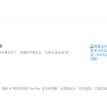
顾
2025云栖大会中企出海技术分论坛聚焦中国企业全球化挑战，阿里云联合易点天下、技威时代等企业，分享从“走出去”到“扎下根”的技术路径。论坛展示阿里云在基础设施、网络、安全、AI与数据库等领域的创新成果，推出全球一张网、AI网关、瑶池数据库等解决方案，助力企业构建安全、智能、敏捷的全球云底座，推动中国技术出海迈向新阶段。