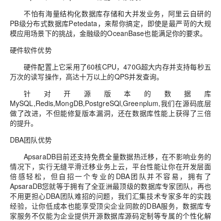
不怕有海量结构化数据库存储和大并发业务，阿里云自研的
PB
级分布式数据库
Petedata
，来帮你搞定，即使是最严苛的大规
模应用场景下的挑战，金融级的
OceanBase
也能满足你的要求。
硬件软件优势
硬件配置上它采用了
60
核
CPU
，
470G
超大内存并支持每秒五
万次的读写操作，高达十万以上的
QPS
并发查询。
针对开源版本的数据库
MySQL,Redis,MongDB,PostgreSQl,Greenplum,
我们在源码底层
做了改进，不但能修复版本漏洞，还在数据库性能上获得了三倍
的提升。
DBA
团队优势
ApsaraDB
目前还支持免费全量数据热迁移，在不影响业务的
情况下，实行无缝平滑迁移业务上云，平台性能让你在开发层面
倍感轻松，但自招一个专业的
DBA
团队并不容易，拥有了
ApsaraDB
您就等于拥有了全亚洲最顶级的数据库专家团队，再也
不用更担心
DBA
团队难招的问题，我们汇集技术专家多年的实践
经验，让你低成本也能享受顶尖企业同款的
DBA
服务，数据库专
家服务不仅能为企业提供开源数据库源码定制等专属的个性化解