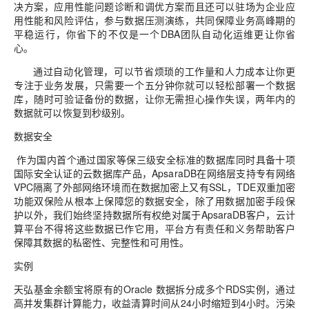
决方案，应用性能问题诊断和调优方案而且还可以驻场为企业应
用性能和风险评估，参与数据压测演练，共同保障业务高峰期的
平稳运行，你省下的不仅是一个
DBA
团队自动化运维更让你省
心。
通过自动化管理，可以节省烦琐的工作量和人力成本让你更
专注于业务发展，只需要一个五分钟你就可以轻松部署一个数据
库，随时可验证备份的数据，让你无需担心操作失误，两年内的
数据就可以恢复到秒级别。
数据安全
作为国内首个通过国家等保三级安全标准的数据库同时具备十项
国际安全认证的云数据库产品，
ApsaraDB
在网络层支持专有网络
VPC
隔离了外部网络环境而在数据加密上又有
SSL
，
TDE
双重加密
功能双保险从根本上保障您的数据安全，除了用数据加密手段保
护以外，我们始终坚持数据所有权绝对属于
ApsaraDB
客户，云计
算平台不得将这些数据已作它用，平台方有责任和义务帮助客户
保障其数据的私密性、完整性和可用性。
实例
天弘基金余额宝将原有的
Oracle
数据拆分成多个
RDS
实例，通过
高并发集群计算能力，收益清算时间从
24
小时缩短到
4
小时。污染