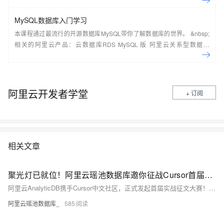
常见架构，了解如何构建一个高可用、可扩展的企业级应用架构。
MySQL数据库入门学习
本课程通过最流行的开源数据库MySQL带你了解数据库的世界。 &nbsp;
相关的阿里云产品：云数据库RDS MySQL 版 阿里云关系型数据库
RDS（Relational Database Service）是一种稳定可靠、可弹性伸缩的在
线数据库服务，提供容灾、备份、恢复、迁移等方面的全套解决方案，彻
底解决数据库运维的烦恼。 了解产品详
情:&nbsp;https://www.aliyun.com/product/rds/mysql&nbsp;
阿里云开发者学堂
+ 订阅
相关文章
聚光灯已就位！阿里云瑶池数据库邀你征战Cursor首届实战征文大赛
阿里云AnalyticDB携手Cursor中文社区，正式发起首届实战征文大赛！我们诚邀开发者融合Cursor的智能编程能力与AnalyticDB PostgreSQL提供的Supabase服务进行项目开发，让优秀项目被专家看见、被机遇拥抱！
阿里云瑶池数据库_
585