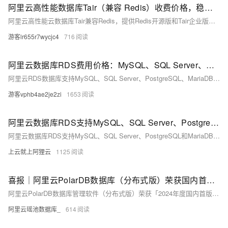
阿里云高性能数据库Tair（兼容 Redis）收费价格，稳定可靠成本低
阿里云高性能云数据库Tair兼容Redis，提供Redis开源版和Tair企业版，支持多种存储介质与灵活扩展，适用于高并发场景。Tair具备亚毫秒级稳定延迟，保障业务连续性。价格方面，Redis开源版年费从72元起，Tair企业版年费从1224元起，具体费用根据配置不同有所变化。
游客lr655r7wycjc4
716
阿里云数据库RDS费用价格：MySQL、SQL Server、PostgreSQL和MariaDB引擎收费标准
阿里云RDS数据库支持MySQL、SQL Server、PostgreSQL、MariaDB，多种引擎优惠上线！MySQL倚天版88元/年，SQL Server 2核4G仅299元/年，PostgreSQL 227元/年起。高可用、可弹性伸缩，安全稳定。详情见官网活动页。
游客vphb4ae2je2zi
1653
阿里云数据库RDS支持MySQL、SQL Server、PostgreSQL和MariaDB引擎
阿里云数据库RDS支持MySQL、SQL Server、PostgreSQL和MariaDB引擎，提供高性价比、稳定安全的云数据库服务，适用于多种行业与业务场景。
上云就上阿狸云
1125
喜报｜阿里云PolarDB数据库（分布式版）荣获国内首台（套）产品奖项
阿里云PolarDB数据库管理软件（分布式版）荣获「2024年度国内首版次软件」称号，并跻身《2024年度浙江省首台（套）推广应用典型案例》。
阿里云瑶池数据库_
614