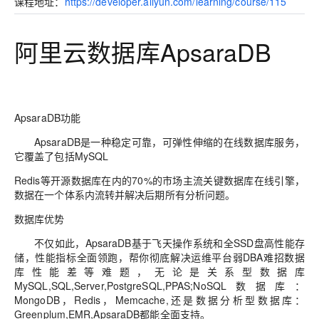
课程地址
：
https://developer.aliyun.com/learning/course/115
阿里云数据库
ApsaraDB
ApsaraDB
功能
ApsaraDB
是一种稳定可靠，可弹性伸缩的在线数据库服务，
它覆盖了包括
MySQL
Redis
等开源数据库在内的
70%
的市场主流关键数据库在线引擎，
数据在一个体系内流转并解决后期所有分析问题。
数据库优势
不仅如此，
ApsaraDB
基于飞天操作系统和全
SSD
盘高性能存
储，性能指标全面领跑，帮你彻底解决运维平台弱
DBA
难招数据
库性能差等难题，无论是关系型数据库
MySQL,SQL,Server,PostgreSQL,PPAS;NoSQL
数据库：
MongoDB
，
Redis
，
Memcache,
还是数据分析型数据库：
Greenplum,EMR,ApsaraDB
都能全面支持。