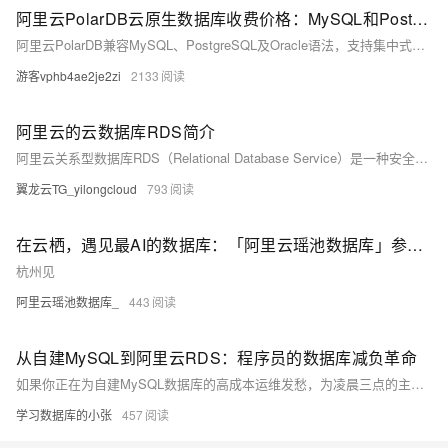
阿里云PolarDB云原生数据库收费价格：MySQL和PostgreSQL详细介绍
阿里云PolarDB兼容MySQL、PostgreSQL及Oracle语法，支持集中式与分布式架构。标准版2核4G年费1116元起，企业版最高性能达4核16G，支持HTAP与多级高可用，广泛应用于金融、政务、互联网等领域，TCO成本降低50%。
游客vphb4ae2je2zi
2133
阿里云的云数据库RDS简介
阿里云关系型数据库RDS（Relational Database Service）是一种安全稳定、高性价比、可弹性伸缩的在线数据库服务。支持MySQL、SQL Server、PostgreSQL和MariaDB引擎，提供容灾、备份、恢复、监控、迁移等全套解决方案，帮助用户轻松应对数据库运维挑战。RDS具备高可用性、高安全性、轻量运维和弹性伸缩等优势，适用于各类业务场景，助力企业降低成本、提升效率。
翼龙云TG_yilongcloud
793
在云栖，遇见最AI的数据库：「阿里云瑶池数据库」参会指南抢先看
杭州见
阿里云瑶池数据库_
443
从自建MySQL到阿里云RDS：程序员的数据库减负革命
如果你正在为自建MySQL数据库的高成本运维发愁，为凌晨三点的主从同步故障告警而崩溃，为开发团队频繁索要新测试库的要求感到窒息——是时候开启一场数据库的自我救赎了。 程序员更需构建"技术敏锐度+工程落地能力+跨域协作"的三维竞争力，通过创建技术组合形成差异化优势。企业应建立持续学习机制，提供AI沙盒环境促进技术转化。
学习数据库的小张
457