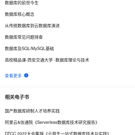
数据库的前世今生
阿里云云数据库专属集群产品 MyBase介绍
9
8
数据库核心概念
阿里云数据库加ip白名单
5
9
从传统数据库到云数据库演进
“PG夜话” 之 云数据库那些事 --未来数据库上云的“伪”与
3
10
数据库常见问题排查
“真”
数据库及SQL/MySQL基础
高校精品课-西安交通大学 -数据库理论与技术
查看更多
相关电子书
国产数据库研制人才培养实践
阿里云&信通院《Serverless数据库技术研究报告》
DTCC 2022大会集锦《云原生一站式数据库技术与实践》