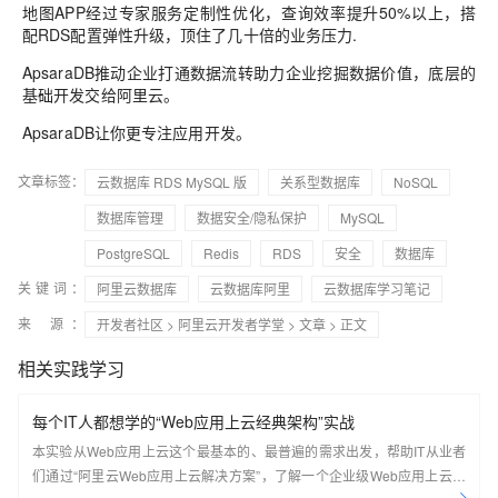
地图
APP
经过专家服务定制性优化，查询效率提升
50%
以上，搭
配
RDS
配置弹性升级，顶住了几十倍的业务压力
.
ApsaraDB
推动企业打通数据流转助力企业挖掘数据价值，底层的
基础开发交给阿里云。
ApsaraDB
让你更专注应用开发。
文章标签：
云数据库 RDS MySQL 版
关系型数据库
NoSQL
数据库管理
数据安全/隐私保护
MySQL
PostgreSQL
Redis
RDS
安全
数据库
关键词：
阿里云数据库
云数据库阿里
云数据库学习笔记
来 源：
开发者社区
>
阿里云开发者学堂
>
文章
> 正文
相关实践学习
每个IT人都想学的“Web应用上云经典架构”实战
本实验从Web应用上云这个最基本的、最普遍的需求出发，帮助IT从业者
们通过“阿里云Web应用上云解决方案”，了解一个企业级Web应用上云的