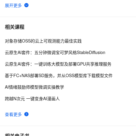
从数砖开源 Delta Lake 说起
8558
6
【译】使用Spark SQL 运行大规模基因组工作流
8552
7
相关课程
对象存储OSS的云上可观测能力最佳实践
开源生态的新发展：Apache Spark 3.0、Koala和
6751
8
Delta Lake
云原生AI套件：五分钟微调宝可梦风格StableDiffusion
HBase写性能优化
6506
9
云原生AI套件：一键训练大模型及部署GPU共享推理服务
hive在E-MapReduce集群的实践（二）集群hive参数
6461
10
基于FC+NAS部署SD服务，并从OSS模型库下载模型文件
优化
AI情绪鼓励师模型微调实操教学
跨越N次元 一键变身AI漫画人
查看更多
相关电子书