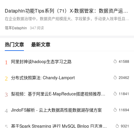
Dataphin功能Tips系列（71）X-数据管家：数据资产运营的「AI外挂」
在企业数据治理中，数据资产规模庞大、字段繁多，手动录入效率低且易出错。Dataphin推出「X-数据管家」，利用大模型智能生成标签、描述及字段类型等信息，支持一键批量上架，大幅提升资产运营效率。
瓴羊Dataphin
347
热门文章
最新文章
阿里封神谈hadoop生态学习之路
41588
1
分布式快照算法: Chandy-Lamport
20462
2
梨视频：基于阿里云E-MapReduce搭建视频推荐系
11841
3
统的实践
JindoFS解析 - 云上大数据高性能数据湖存储方案
11694
4
基于Spark Streaming 进行 MySQL Binlog 日志准实
9321
5
时传输