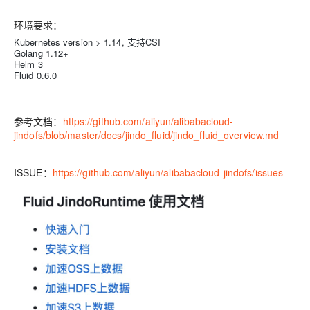
环境要求：
Kubernetes version > 1.14,
支持
CSI
Golang 1.12+
Helm 3
Fluid 0.6.0
参考文档：
https://github.com/aliyun/alibabacloud-
jindofs/blob/master/docs/jindo_fluid/jindo_fluid_overview.md
ISSUE：
https://github.com/aliyun/alibabacloud-jindofs/issues