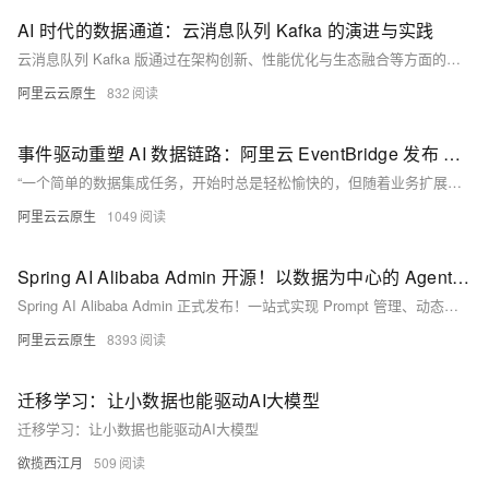
AI 时代的数据通道：云消息队列 Kafka 的演进与实践
云消息队列 Kafka 版通过在架构创新、性能优化与生态融合等方面的突破性进展，为企业构建实时数据驱动的应用提供了坚实支撑，持续赋能客户业务创新。
阿里云云原生
832
事件驱动重塑 AI 数据链路：阿里云 EventBridge 发布 AI ETL 新范式
“一个简单的数据集成任务，开始时总是轻松愉快的，但随着业务扩展，数据源越来越多，格式越来越乱，整个数据链路就会变得一团糟。”陈涛在演讲中指出了当前 AI 数据处理的普遍困境。扩展难、运维难、稳定性差，这三大挑战已成为制约 AI 应用创新和落地的关键瓶颈。针对这些痛点，在2025云栖大会期间，阿里云重磅发布了事件驱动 AI ETL 新范式，其核心产品 EventBridge 通过深度集成 AI 能力，为开发者提供了一套革命性的解决方案，旨在彻底改变 AI 时代的数据准备与处理方式。
阿里云云原生
1049
Spring AI Alibaba Admin 开源！以数据为中心的 Agent 开发平台
Spring AI Alibaba Admin 正式发布！一站式实现 Prompt 管理、动态热更新、评测集构建、自动化评估与全链路可观测，助力企业高效构建可信赖的 AI Agent 应用。开源共建，现已上线！
阿里云云原生
8393
迁移学习：让小数据也能驱动AI大模型
迁移学习：让小数据也能驱动AI大模型
欲揽西江月
509