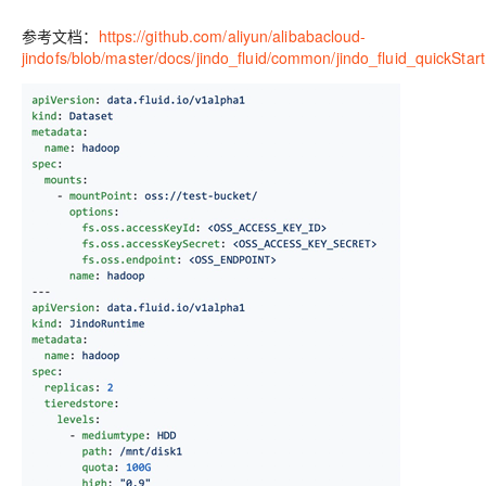
参考文档：
https://github.com/aliyun/alibabacloud-
jindofs/blob/master/docs/jindo_fluid/common/jindo_fluid_quickStar