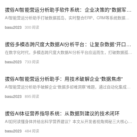
拔俗AI智能营运分析助手软件系统：企业决策的"数据军师"，让经营从"拍脑袋"变"精准导航"
AI智能营运分析助手打破数据孤岛，实时整合ERP、CRM等系统数据，自动生成报表、智能预警与可视化决策建议，助力企业从“经验驱动”迈向“数据驱动”，提升决策效率，降低运营成本，精准把握市场先机。（238字）
basu2023
300
拔俗多模态跨尺度大数据AI分析平台：让复杂数据“开口说话”的智能引擎
在数字化时代，多模态跨尺度大数据AI分析平台应运而生，打破数据孤岛，融合图像、文本、视频等多源信息，贯通微观与宏观尺度，实现智能诊断、预测与决策，广泛应用于医疗、制造、金融等领域，推动AI从“看懂”到“会思考”的跃迁。
basu2023
733
拔俗AI智能营运分析助手：用技术破解企业“数据焦虑”
AI智能营运分析助手破解企业“数据多却难洞察”难题，通过自动化集成、定制化模型、可视化输出，助力中小企业实现低门槛数据驱动决策，提升营运效率与精准度。
basu2023
895
拔俗AI体征营养指导系统：从数据到建议的技术闭环
AI如何读懂身体并给出科学营养建议？本文从开发者视角揭秘三大核心技术：多源异构数据融合，构建个性化推荐引擎，以及反馈驱动的持续学习系统。通过打通“感知-决策-反馈”闭环，AI真正实现千人千面的动态营养指导，成为可进化的健康伙伴。（238字）
basu2023
484