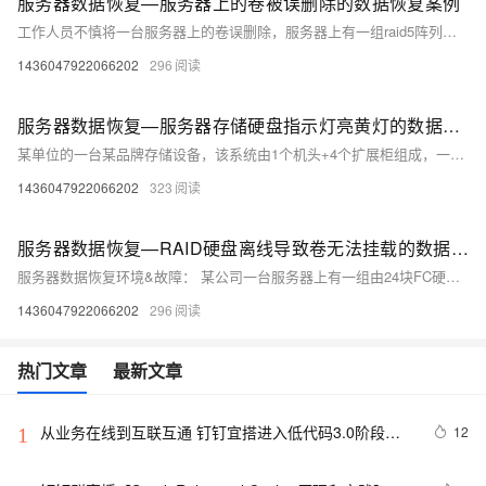
服务器数据恢复—服务器上的卷被误删除的数据恢复案例
工作人员不慎将一台服务器上的卷误删除，服务器上有一组raid5阵列。需要恢复误删除的数据。
1436047922066202
296
服务器数据恢复—服务器存储硬盘指示灯亮黄灯的数据恢复案例
某单位的一台某品牌存储设备，该系统由1个机头+4个扩展柜组成，一共有50块硬盘组建了两组RAID5阵列。上层划分了11个卷。 一组RAID崩溃，该组RAID由27块硬盘组建，存放的是Oracle数据库文件。 服务器不可用，已经过保。
1436047922066202
323
服务器数据恢复—RAID硬盘离线导致卷无法挂载的数据恢复案例
服务器数据恢复环境&故障： 某公司一台服务器上有一组由24块FC硬盘组建的raid。 服务器出现故障，无法正常工作。 经过初步检测，管理员发现导致服务器故障的原因是raid中有两块硬盘掉线，导致卷无法挂载。
1436047922066202
296
热门文章
最新文章
从业务在线到互联互通 钉钉宜搭进入低代码3.0阶段新
12
1
模式 