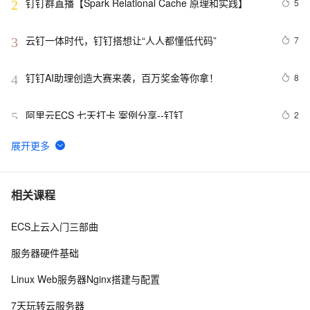
钉钉群直播【Spark Relational Cache 原理和实践】
5
2
云钉一体时代，钉钉搭想让“人人都懂低代码”
7
3
钉钉AI助理创造大赛来袭，百万奖金等你拿！
8
4
阿里云ECS 七天打卡 案例分享--钉钉
2
5
成功案例分享-钉钉
2
6
【打造梦幻联动！】揭秘钉钉宜搭中的单选关联选项设
22
7
相关课程
置与图文展示的魔术 —— 让你的表单瞬间变身智能导
游！
ECS上云入门三部曲
钉钉可以集成企业内网部署的网盘系统实现账号单点登录
8
8
吗？
服务器硬件基础
Class 6 案例分享——钉钉
5
9
Linux Web服务器Nginx搭建与配置
钉钉 ANR 治理最佳实践 | 定位 ANR 不再雾里看花
5
10
7天玩转云服务器