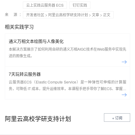
云上实践云服务器 ECS
钉钉实践
来 源：
开发者社区
>
阿里云高校学研支持计划
>
文章
> 正文
相关实践学习
通义万相文本绘图与人像美化
本解决方案展示了如何利用自研的通义万相AIGC技术在Web服务中实现先
进的图像生成。
7天玩转云服务器
云服务器ECS（Elastic Compute Service）是一种弹性可伸缩的计算服
务，可降低 IT 成本，提升运维效率。本课程手把手带你了解ECS、掌握基
本操作、动手实操快照管理、镜像管理等。了解产品详
情:&nbsp;https://www.aliyun.com/product/ecs
阿里云高校学研支持计划
+ 订阅