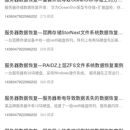
服务器存储数据恢复环境： 华为OceanStor某型号存储+扩展盘柜，存储中的硬盘组建了raid5磁盘阵列，上层分配了1个lun。 linux操作系统，划分了两个分区，分区一通过lvm扩容，分区二为xfs文件系统。 服务器存储故障： 工作人员重装系统操作失误导致磁盘分区变化，分区二无法访问，数据丢失。
1436047922066202
273
服务器数据恢复—昆腾存储StorNext文件系统数据恢复案例
一台昆腾存储设备中有一组raid5磁盘阵列。阵列上有两块硬盘先后离线，raid5磁盘阵列不可用。
1436047922066202
259
服务器数据恢复—RAIDZ上层ZFS文件系统数据恢复案例
一台服务器有32块硬盘，采用Windows操作系统。 服务器在正常运行的时候突然变得不可用。没有异常断电、进水、异常操作、机房不稳定等外部因素。服务器管理员重启服务器，但是服务器无法进入系统。管理员联系北亚企安数据恢复工程师要求恢复服务器数据。
1436047922066202
360
服务器数据恢复—服务器断电导致数据丢失的数据恢复案例
某品牌服务器中有12块硬盘，组建了一组raid5磁盘阵列，服务器内存储的是普通文件。 机房供电不稳定导致服务器断电，管理员重启服务器后发现服务器无法正常工作。 根据描述的故障发生过程，北亚企安数据恢复工程师推断故障是意外断电导致raid模块损坏。
1436047922066202
364