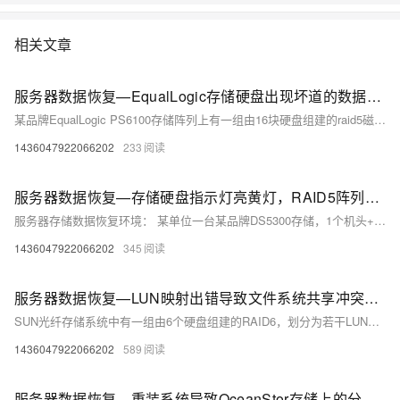
相关文章
服务器数据恢复—EqualLogic存储硬盘出现坏道的数据恢复案例
某品牌EqualLogic PS6100存储阵列上有一组由16块硬盘组建的raid5磁盘阵列。磁盘阵列上层划分多个大小不同的卷，存放虚拟机文件。 硬盘出现故障导致存储阵列不可用，需要恢复存储阵列中的数据。
1436047922066202
233
服务器数据恢复—存储硬盘指示灯亮黄灯，RAID5阵列崩溃的数据恢复案例
服务器存储数据恢复环境： 某单位一台某品牌DS5300存储，1个机头+4个扩展柜，50块的硬盘组建了两组RAID5阵列。一组raid5阵列有27块硬盘，存放Oracle数据库文件。存储系统上层一共划分了11个卷。 服务器存储故障： 存储设备上两个硬盘指示灯亮黄色。其中一组RAID5阵列崩溃，存储不可用，设备已经过保。
1436047922066202
345
服务器数据恢复—LUN映射出错导致文件系统共享冲突的数据恢复案例
SUN光纤存储系统中有一组由6个硬盘组建的RAID6，划分为若干LUN，MAP到跑不同业务的服务器上，这些服务器上运行的是SOLARIS操作系统。 服务器不存在物理故障。由于公司业务变化，需要增加一台服务器跑新的应用。服务器管理员在原服务器在线的状态下，将其中一个lun映射到一台新服务器上。实际上，这个刚映射过去的卷已经map到了solaris生产系统上的某个lun上了。映射到新服务器后，服务器对这个卷进行初始化的操作，原solaris系统上的磁盘报错，重启服务器后这个卷已经无法挂载。 服务器管理员寻求sun原厂工程师的帮助。sun工程师检测后执行了fsck操作。执行完成后文件系统挂载成功。查
1436047922066202
589
服务器数据恢复—重装系统导致OceanStor存储上的分区无法访问的数据恢复案例