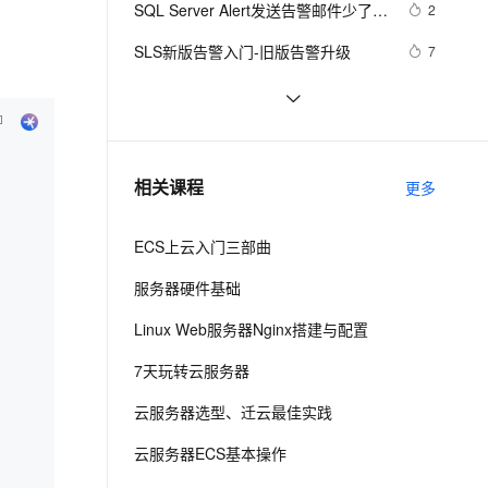
安全
SQL Server Alert发送告警邮件少了的
我要投诉
e-1.1-I2V
Cosyvoice-V3-Flash
2
PolarDB
上云场景组合购
Milvus 弹性伸缩功能新增节
伴
原因
漫剧创作，剧本、分镜、视频高效生成
100%兼容MySQL、PostgreSQL，兼容Oracle，支持集中和分布式
覆盖90%+业务场景，专享组合折扣价
点支持范围
畅自然，细节丰富
高表现力语音合成大模型，语音克隆听感自然
VPN
SLS新版告警入门-旧版告警升级
7
ernetes 版 ACK
云聚AI 严选权益
AI 原生数据库服务发布
SSL 证书
Flink实时告警系统开发
11
2V
Fun-ASR
，一键激活高效办公新体验
理容器应用的 K8s 服务
精选AI产品，从模型到应用全链提效
Agent 数据网关
文戏情感细腻自然，动作戏激烈拳拳到肉，实现更强表演能力
支持中英文自由切换，具备更强的噪声鲁棒性
堡垒机
SLS智能告警-全局监控告警
6
AI 用量加速计划
云原生数据库 PolarDB
防火墙
、识别商机，让客服更高效、服务更出色。
MS SQL 监控磁盘空间告警
新老同享，达量后返
Agentic Database 发布
2
相关课程
更多
主机安全
应用
ECS上云入门三部曲
千问办公
NEW
AI 应用及服务市场
的智能体编程平台
一站式AI生产力平台
服务器硬件基础
AI 应用
伶鹊
Linux Web服务器Nginx搭建与配置
企业级人与Agent协作平台，接入和调度多个数字员工
智能客服平台，对话机器人、对话分析、智能外呼
大模型
7天玩转云服务器
大模型服务平台百炼 - 全妙
自然语言处理
云服务器选型、迁云最佳实践
应用创作平台
多模态内容创作工具，已接入 DeepSeek
数据标注
云服务器ECS基本操作
机器学习