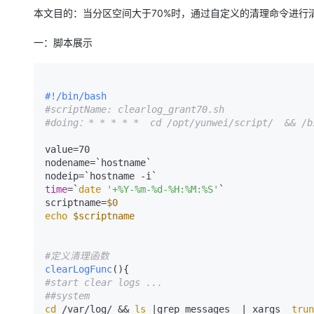
存储
天池大赛
Qwen3.7-Plus
云解析DNS
解决方案免费试用 新老
电子合同
本文目的：当分区空间大于70%时，通过自定义的清理命令进行
最高领取价值200元试用
能看、能想、能动手的多模
安全
网络与CDN
AI 算法大赛
畅捷通
一：脚本展示
大数据开发治理平台 Data
AI 产品 免费试用
网络
安全
云开发大赛
Qwen3-VL-Plus
Tableau 订阅
1亿+ 大模型 tokens 和 
可观测
入门学习赛
中间件
AI空中课堂在线直播课
云防火墙
140+云产品 免费试用
#!/bin/bash
上云与迁云
#scriptName: clearlog_grant70.sh
云原生的云上边界网络安全
产品新客免费试用，最长1
数据库
#doing：* * * * *  cd /opt/yunwei/script/  && /b
生态解决方案
大模型服务
企业出海
大模型ACA认证体验
大数据计算
value=70

助力企业全员 AI 认知与能
行业生态解决方案
nodename=`hostname`

千问AI平台-Token Plan
政企业务
媒体服务
开发者生态解决方案
time
=`
date
'+%Y-%m-%d-%H:%M:%S'
`

企业服务与云通信
scriptname=
$0
千问AI平台-模型体验
AI 开发和 AI 应用解决
echo
$scriptname
在线体验全尺寸、多种模态
域名与网站
Happy 系列大模型
终端用户计算
#定义清理函数
clearLogFunc
#start clear logs ...
Serverless
##system
cd
 /var/log/ && 
ls
 |grep messages  | xargs  
trun
开发工具