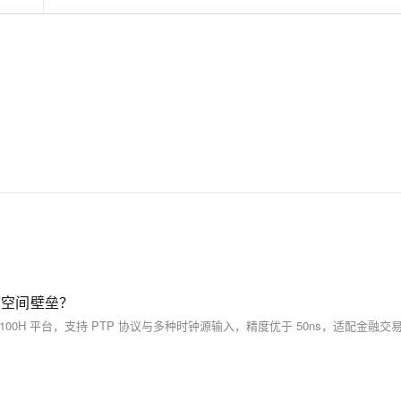
提升运维效率。本课程手把手带你了解ECS、
掌握基本操作、动手实操快照管理、镜像管理
等。了解产品详
情:&nbsp;https://www.aliyun.com/product/ecs
破空间壁垒？