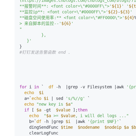
(https://images.cnblogs.com/cnblogs_com/blogs/71
**报警时间**: <font color=\"#0000FF\">'
${1}
' '
${t
**监控ip**: <font color=\"#0000FF\">'
${2}
-
${3}
' 
**磁盘空间使用率:** <font color=\"#FF0000\">'
${4}
> 来自脚本的监控--'
${6}
'

"

         },

   }'
#钉钉发送告警函数 end .
for
 i 
in
 `  
df
 -h  |grep -v Filesystem |awk 
'{pr
echo
$i
  a=`
echo
$i
 | sed 
's/%//g'
 `

echo
"new key is 
$a
"
if
 [ 
$a
 -gt  
$value
 ];
then
echo
"
$a
 >= 
$value
, i will del logs ..."
    b=`
df
 -h |grep 
$i
  |awk 
'{print $NF}'
`

    dingSendFunc 
$time
$nodename
$nodeip
$a
$b
    clearLogFunc
