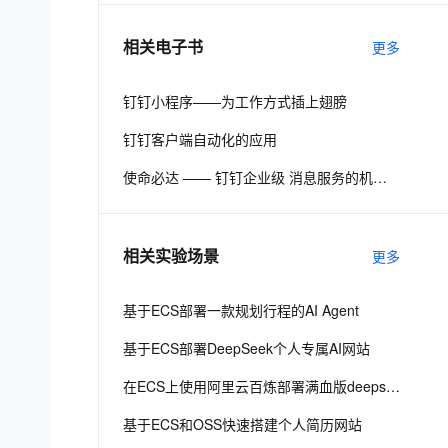
相关电子书
更多
息提取
与 AI 智能体进行实时音视频通话
从文本、图片、视频中提取结构化的属性信息
构建支持视频理解的 AI 音视频实时通话应用
钉钉小程序——为工作方式插上翅膀
t.diy 一步搞定创意建站
构建大模型应用的安全防护体系
钉钉客户端自动化的应用
通过自然语言交互简化开发流程,全栈开发支持
通过阿里云安全产品对 AI 应用进行安全防护
使命必达 —— 钉钉企业级 消息服务的机遇与挑战
相关实验场景
更多
基于ECS部署一款规划行程的AI Agent
基于ECS部署DeepSeek个人专属AI网站
在ECS上使用阿里云百炼部署满血版deepseek r1
基于ECS和OSS快速搭建个人简历网站