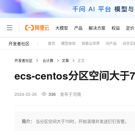
大模型
产品
解决方案
权益
定价
开发者社区
首页
模型体验
探索云世界
问产品
动手实
大模型
产品
解决方案
权益
定价
云市场
伙伴
服务
了解阿里云
精选产品
精选解决方案
普惠上云
产品定价
精选商城
成为销售伙伴
售前咨询
为什么选择阿里云
千问AI平台
开发者社区
云计算
文章
正文
了解云产品的定价详情
大模型服务平台百炼
千问办公，解锁你的工作
普惠上云 官方力荐
分销伙伴
在线服务
网站建设
什么是云计算
大
ecs-centos分区空间
大模型服务与应用平台
企业级Agent产品，直接
云服务器38元/年起，超
咨询伙伴
多端小程序
技术领先
云上成本管理
售后服务
轻量应用服务器
Agency Agents：拥
官方推荐返现计划
大模型
精选产品
精选解决方案
Salesforce 国际版订阅
稳定可靠
管理和优化成本
推荐新用户得奖励，单订单
销售伙伴合作计划
2024-02-26
336
发布于河南
自助服务
友盟天域
安全合规
人工智能与机器学习
AI
文本生成
云数据库 RDS
HappyHorse 打造一
云工开物
无影生态合作计划
在线服务
观测云
分析师报告
高校专属算力普惠，学生认
计算
互联网应用开发
Qwen3.8-Max
HOT
Salesforce On Alibaba C
工单服务
Tuya 物联网平台阿里云
研究报告与白皮书
人工智能平台 PAI
快速拥有专属 OpenClaw
简介：
当分区空间大于70时，开始清理并发送钉钉告警。
大模
Consulting Partner 合
大数据
容器
智能体时代全能旗舰模型
免费试用
短信专区
一站式AI开发、训练和推
蓝凌 OA
AI 大模型销售与服务生
现代化应用