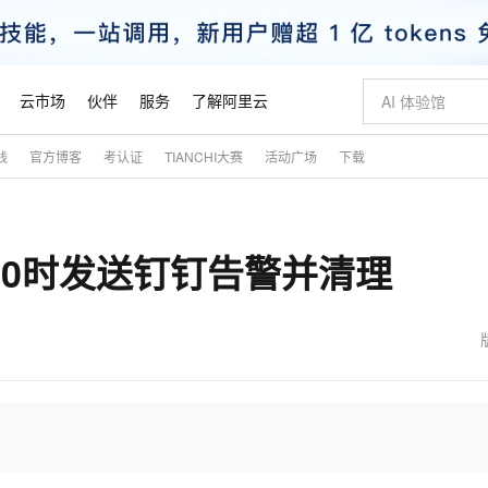
云市场
伙伴
服务
了解阿里云
践
官方博客
考认证
TIANCHI大赛
活动广场
下载
AI 特惠
数据与 API
成为产品伙伴
企业增值服务
最佳实践
价格计算器
AI 场景体
基础软件
产品伙伴合
阿里云认证
市场活动
配置报价
大模型
自助选配和估算价格
新方式
睿译宝，AI翻译排版一步到位
智启 AI 普惠权益
产品生态集成认证中心
企业支持计划
云上春晚
域名与网站
千问官方 MaaS 平台，为开发者和 Agent 而生，新用户赠送 1 亿 + tokens 额度
Qwen Aud
AI Coding
阿里云Maa
2026 阿里云
云服务器 E
为企业打
数据集
Windows
大模型认证
模型
NEW
NEW
大于70时发送钉钉告警并清理
交付可用成果
值低价云产品抢先购
上传文档即自动完成翻译和格式还原
至高享 1亿+免费 tokens，加速 Al 应用落地
提供智能易用的域名与建站服务
智能编程，一键
安全可靠、
产品生态伙伴
专家技术服务
云上奥运之旅
弹性计算合作
阿里云中企出
手机三要素
宝塔 Linux
全部认证
价格优势
有专属领域专家
GLM-5.2：长任务时代开源旗舰模型
阿里云 OPC 创新助力计划
千问大模型
即刻拥有 DeepS
AI 电商营销
对象存储 O
大模型
产品生态伙伴工作台
企业增值服务台
云栖战略参考
云存储合作计
云栖大会
身份实名认证
CentOS
训练营
推动算力普惠，释放技术红利
最高返9万
多领域专家智能体,一键组建 AI 虚拟交付团队
快速构建应用程序和网站，即刻迈出上云第一步
至高百万元 Token 补贴，加速一人公司成长
多元化、高性能、安全可靠的大模型服务
真正可用的 1M 上下文,一次完成代码全链路开发
轻松解锁专属 Dee
从图文生成到
云上的中国
数据库合作计
活动全景
短信
Docker
图片和
站式影视创作平台
Hermes Agent，打造自进化智能体
Token Plan 模型订阅计划
数字证书管理服务（原SSL证书）
5 分钟轻松部署
AI 广告创作
无影云电脑
企业成长
NEW
信息公告
看见新力量
云网络合作计
OCR 文字识别
JAVA
证享300元代金券
可视化编排打通从文字构思到成片全链路闭环
全托管，含MySQL、PostgreSQL、SQL Server、MariaDB多引擎
自主进化，持久记忆，越用越聪明
Qwen3.8-Max 首发尝鲜，限时加量 10 倍，夜间低至2折
实现全站HTTPS，呈现可信的WEB访问
图文、视频一
随时随地安
魔搭 Mode
Kimi-K3
HappyHors
NEW
loud
服务实践
官网公告
金融模力时刻
Salesforce O
版
发票查验
全能环境
Claude Code + GStack 打造工程团队
千问办公，限时限量积分加倍
Qoder
低代码高效构
AI 建站
短信服务
型
NEW
作计划
Kimi 最新旗舰模型，长程编程与推理利器
让文字生成流
计划
创新中心
魔搭 ModelSc
健康状态
理服务
让AI从“聊天伙伴”进化为能干活的“数字员工”
安装技能 GStack，拥有专属 AI 工程团队
你的AI工作搭子，覆盖日常办公高频场景
面向真实软件的智能体编程平台
0 代码专业建
客户案例
天气预报查询
操作系统
态合作计划