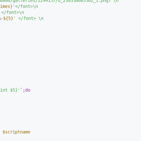
8800/galleries/2294157/o_230330085502_1.png) \n  

imes}
'</font>\n

 </font>\n

%-
${5}
' </font> \n

int $5}'
`;
do
$scriptname