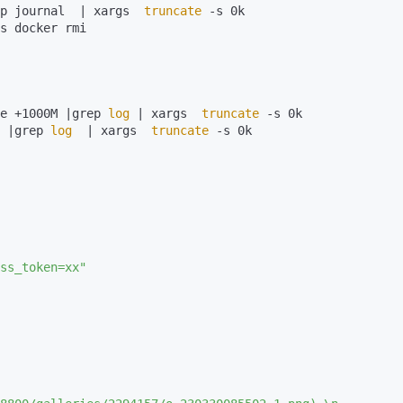
p journal  | xargs  
truncate
 -s 0k

s docker rmi

AI 应用
10分钟微调：让0.6B模型媲美235B模
多模态数据信
型
依托云原生高可用架构,实现Dify私有化部署
用1%尺寸在特定领域达到大模型90%以上效果
一个 AI 助手
超强辅助，Bol
e +1000M |grep 
log
 | xargs  
truncate
即刻拥有 DeepSeek-R1 满血版
在企业官网、通讯软件中为客户提供 AI 客服
 |grep 
log
  | xargs  
truncate
 -s 0k

多种方案随心选，轻松解锁专属 DeepSeek
ss_token=xx"