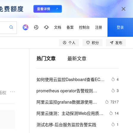
文档
备案
控制台
注册
登录
个人
积分
发布
验
作计划
器
AI 活动
专业服务
服务伙伴合作计划
开发者社区
加入我们
产品动态
服务平台百炼
阿里云 OPC 创新助力计划
热门文章
最新文章
一站式生成采购清单，支持单品或批量购买
io：打造专属 AI 语音助手
S产品伙伴计划（繁花）
峰会
CS
造的大模型服务与应用开发平台
一句话生成原生可编辑精美 PPT 文稿
AI 生产力先锋
Al MaaS 服务伙伴赋能合作
域名
博文
Careers
至高可申请百万元
Qwen3.8-Max 模型上线
开启高性价比 AI 编程新体验
弹性可伸缩的云计算服务
Qwen-Audio-3.0-Realtime 端到端实时语音角色扮演
输入一句话想法, 轻松生成专业的 PPT
先锋实践拓展 AI 生产力的边界
Token 补贴，五大权
计划
海大会
伙伴信用分合作计划
商标
问答
社会招聘
如何使用云监控Dashboard查看ECS
4
益加速 OPC 成功
eek-V4-Pro
SS
一键部署幻兽帕鲁游戏服务器
飞天发布时刻
HOT
Open Search 向量检索版支
划
备案
电子书
校园招聘
资源使用情况？
pSeek-V4-Pro
视频创作，一键激活电商全链路生产力
稳定、安全、高性价比、高性能的云存储服务
一键购买专属联机服务器，轻松开启游戏
所见，即是所愿
持视频检索 Pipeline 功能
更多支持
prometheus operator告警规则
3
版权
划
公司注册
镜像站
视频生成
语音识别与合成
（一）：你的cpu够用吗？
专属 QwenPaw
漫剧工坊：一站式动画创作平台
AI 实训营
HOT
应用身份服务 (IDaaS)
阿里云监控grafana数据源使用说
7217
合作伙伴培训与认证
划
上云迁移
站生成，高效打造优质广告素材
全接入的云上超级电脑
从聊天伙伴进化为能主动干活的本地数字员工
快速生产连贯的高质量长漫剧
从基础到进阶，Agent 创客手把手教你
OpenClaw 管理能力上线
明文档
lScope
我要反馈
e-1.1-T2V
Qwen3-TTS-Flash
阿里云拨测：主动探测Web应用质
14
查询合作伙伴
n Alibaba Cloud ISV 合作
代维服务
建企业门户网站
10 分钟搭建微信、支付宝小程序
MaxCompute MaxFrame 提
量，助力提升用户体验
畅细腻的高质量视频
离线语音合成大模型，多语言方言自适应，低延迟高稳定
创新加速
测试右移-后台服务监控告警实践
ope
登录合作伙伴管理后台
1
我要建议
站，无忧落地极速上线
以可视化方式快速构建移动和 PC 门户网站
国内短信简单易用，安全可靠，秒级触达，全球覆盖200+国家和地区。
高效部署网站，快速应用到小程序
供自动弹性内存功能