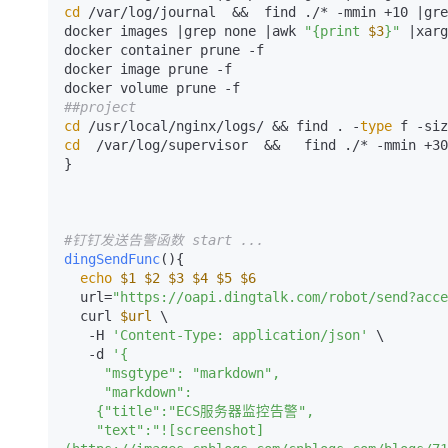
大模型解决方案
cd
 /var/log/journal  &&  find ./* -mmin +10 |gre
docker images |grep none |awk 
"{print 
$3
}"
 |xarg
迁移与运维管理
docker container prune -f

快速部署 Dify，高效搭建 
docker image prune -f

专有云
##project
10 分钟在聊天系统中增加
cd
 /usr/local/nginx/logs/ && find . -
type
 f -siz
cd
  /var/log/supervisor  &&   find ./* -mmin +30
}

#钉钉发送告警函数 start ...
dingSendFunc
(){

echo
$1
$2
$3
$4
$5
$6
  url=
"https://oapi.dingtalk.com/robot/send?acce
  curl 
$url
 \

   -H 
'Content-Type: application/json'
 \

   -d 
'{

     "msgtype": "markdown",

     "markdown":

    {"title":"ECS服务器监控告警",

    "text":"![screenshot]