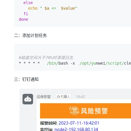
else
echo
" 
$a
 <=  
$value
"
fi
done
二：添加计划任务
#磁盘空间大于70%时清理日志
* * * * *   
/bin/
bash -x  
/opt/yu
nwei
/script/
三：钉钉通知