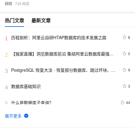
顾翔
726
热门文章
最新文章
历程剖析：阿里云自研HTAP数据库的技术发展之路
8
1
【独家直播】洞见数据库前沿 集结阿里云数据库最强阵
0
2
容 DTCC 2019 八大亮点抢先看
PostgreSQL 恢复大法 - 恢复部分数据库、跳过坏块、修
9
3
复无法启动的数据库
数据库基础知识
3
4
什么是数据库子查询？
44
5
并发事务下各数据库外部表现实测之一（SQL Server
14
6
篇）
4