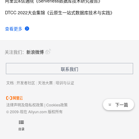
阿里云&信通院《Serverless数据库技术研究报告》
DTCC 2022大会集锦《云原生一站式数据库技术与实践》
查看更多
关注我们：
新浪微博
联系我们
文档
|
开发者社区
|
天池大赛
|
培训与认证
下一篇
法律声明及隐私权政策
|
Cookies政策
© 2009-现在 Aliyun.com 版权所有
增值电信业务经营许可证：
浙B2-20080101
域名注册服务机构许可：
浙D3-20210002
目录
浙公网安备 33010602009975号
浙B2-20080101-4