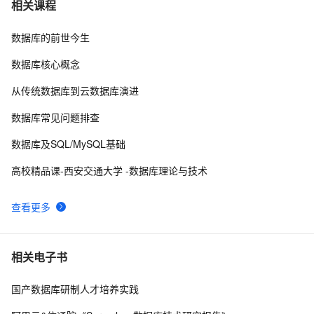
weblogic连接RAC数据库
7
相关课程
数据库的前世今生
「时序数据库」时间序列数据与MongoDB：第一部分-简
2
8
介
数据库核心概念
征文分享｜OceanBase 3.1.2 数据库性能测试探索
7
9
从传统数据库到云数据库演进
Script:收集数据库中用户的角色和表空间等信息
5
10
数据库常见问题排查
数据库及SQL/MySQL基础
高校精品课-西安交通大学 -数据库理论与技术
查看更多
相关电子书
国产数据库研制人才培养实践