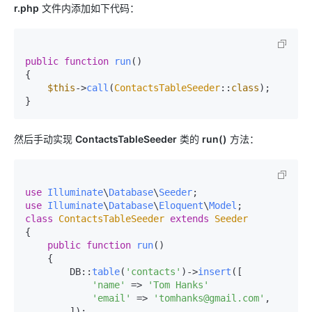
r.php
文件内添加如下代码：
public
function
run
(
{

$this
->
call
(
ContactsTableSeeder
::
class
);

}
然后手动实现
ContactsTableSeeder
类的
run()
方法：
use
Illuminate
\
Database
\
Seeder
use
Illuminate
\
Database
\
Eloquent
\
Model
class
ContactsTableSeeder
extends
Seeder
{

public
function
run
(
)

{

        DB::
table
(
'contacts'
)->
insert
([

'name'
 => 
'Tom Hanks'
'email'
 => 
'tomhanks@gmail.com'
,

        ]);
