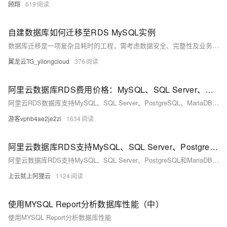
顾翔
619
自建数据库如何迁移至RDS MySQL实例
数据库迁移是一项复杂且耗时的工程，需考虑数据安全、完整性及业务中断影响。使用阿里云数据传输服务DTS，可快速、平滑完成迁移任务，将应用停机时间降至分钟级。您还可通过全量备份自建数据库并恢复至RDS MySQL实例，实现间接迁移上云。
翼龙云TG_yilongcloud
376
阿里云数据库RDS费用价格：MySQL、SQL Server、PostgreSQL和MariaDB引擎收费标准
阿里云RDS数据库支持MySQL、SQL Server、PostgreSQL、MariaDB，多种引擎优惠上线！MySQL倚天版88元/年，SQL Server 2核4G仅299元/年，PostgreSQL 227元/年起。高可用、可弹性伸缩，安全稳定。详情见官网活动页。
游客vphb4ae2je2zi
1634
阿里云数据库RDS支持MySQL、SQL Server、PostgreSQL和MariaDB引擎
阿里云数据库RDS支持MySQL、SQL Server、PostgreSQL和MariaDB引擎，提供高性价比、稳定安全的云数据库服务，适用于多种行业与业务场景。
上云就上阿狸云
1124
使用MYSQL Report分析数据库性能（中）
使用MYSQL Report分析数据库性能