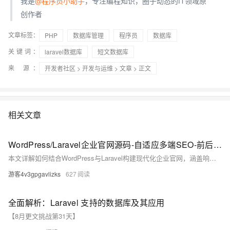
我是
@程序员小助手
，专注编程知识，圈子动态的IT领域原
创作者
文章标签：
PHP
数据库管理
程序员
数据库
关键词：
laravel数据库
短文数据库
来 源：
开发者社区
>
开发与运维
>
文章
> 正文
相关文章
WordPress/Laravel企业官网源码-自适应多端SEO-前后端分离源码含数据库与部署文档​
本文详解如何结合WordPress与Laravel构建现代化企业官网，涵盖响应式设计、SEO优化、前后端分离、数据库安全及自动化部署。通过实战案例展示性能提升成果，并展望AI、云原生与区块链的未来融合方向，助力企业实现数字化增长。
游客4v3gpgavlizks
627
全面解析：Laravel 支持的数据库及其应用
【8月更文挑战第31天】