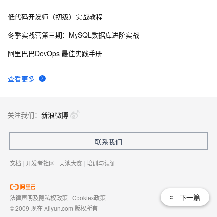
低代码开发师（初级）实战教程
自己看系统的“系统还原”
14
8
冬季实战营第三期：MySQL数据库进阶实战
AngularJS 五大特性，加快 Web 应用开发
674
9
阿里巴巴DevOps 最佳实践手册
WPF游戏开发——小鸡快跑
5
10
查看更多
关注我们：
新浪微博
联系我们
文档
|
开发者社区
|
天池大赛
|
培训与认证
下一篇
法律声明及隐私权政策
|
Cookies政策
© 2009-现在 Aliyun.com 版权所有