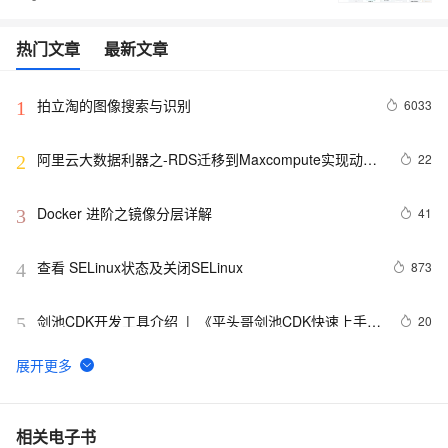
热门文章
最新文章
拍立淘的图像搜索与识别
6033
1
阿里云大数据利器之-RDS迁移到Maxcompute实现动态
22
2
分区
Docker 进阶之镜像分层详解
41
3
查看 SELinux状态及关闭SELinux
873
4
剑池CDK开发工具介绍  |  《平头哥剑池CDK快速上手指
20
5
南》第一章
WebAssembly 在 MOSN 中的实践 - 基础框架篇
12
6
userdel使用说明
5
7
相关电子书