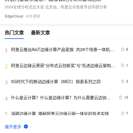
2024全球分布式云大会·北京站，阿里云佘俊泉专访内容分享
EdgeCloud
423
热门文章
最新文章
阿里云推出AIoT边缘计算产品家族  共28个场景一体机产
6
1
品覆盖6大领域
阿里云边缘云荣获“分布式云创新奖”与“先进边缘云架构
1
2
奖”
5G时代下的移动边缘计算（MEC）探索系列之四
3
3
什么是云计算？什么是边缘计算？为什么需要云边协
15
4
同？
深耕边缘计算  揭秘阿里云边缘云网一体化的技术实践
7
5
全球边缘计算大会：阿里云资深技术专家李克畅谈边缘计
5
6