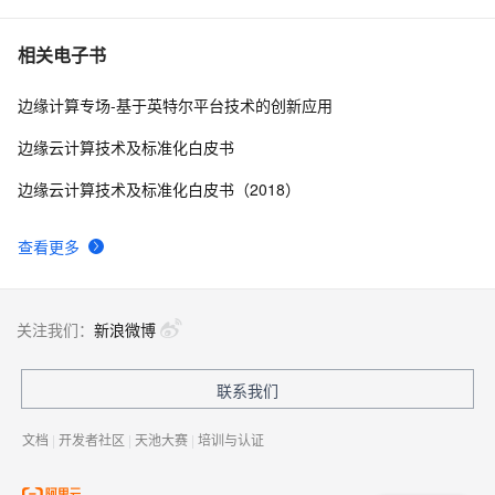
算的技术趋势与挑战
秒懂边缘云 | CDN基础入门：CDN原理及架构
17
7
相关电子书
边缘计算专场-基于英特尔平台技术的创新应用
一文看懂边缘云在广电行业的应用
5
8
边缘云计算技术及标准化白皮书
立足阿里边缘计算，促进物联网硬件落地（下）——阿里
8
9
边缘云计算技术及标准化白皮书（2018）
云 MVP刘洪峰
容灾切换时间减少 99%，“云边协同”如何提升影演服务
10
10
查看更多
效率与稳定性
关注我们：
新浪微博
联系我们
文档
|
开发者社区
|
天池大赛
|
培训与认证