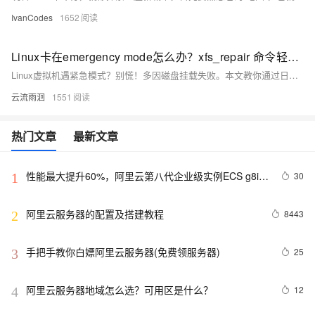
IvanCodes
1652
Linux卡在emergency mode怎么办？xfs_repair 命令轻松解决
Linux虚拟机遇紧急模式？别慌！多因磁盘挂载失败。本文教你通过日志定位问题，用`xfs_repair`等工具修复文件系统，三步快速恢复。掌握查日志、修磁盘、验重启，轻松应对紧急模式，保障系统稳定运行。
云流雨洄
1551
热门文章
最新文章
性能最大提升60%，阿里云第八代企业级实例ECS g8i正
30
1
式上线
阿里云服务器的配置及搭建教程
8443
2
手把手教你白嫖阿里云服务器(免费领服务器)
25
3
阿里云服务器地域怎么选？可用区是什么？
12
4