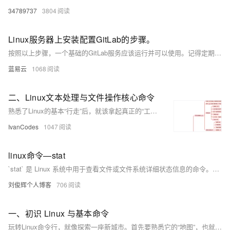
34789737
3804
Linux服务器上安装配置GitLab的步骤。
按照以上步骤，一个基础的GitLab服务应该运行并可以使用。记得定期检查GitLab官方文档，因为GitLab的安装和配置步骤可能随着新版本而变化。
蓝易云
1068
二、Linux文本处理与文件操作核心命令
熟悉了Linux的基本“行走”后，就该拿起真正的“工具”干活了。用grep这个“放大镜”在文件里搜索内容，用find这个“探测器”在系统中寻找文件，再用tar把东西打包带走。最关键的是要学会使用管道符|，它像一条流水线，能把这些命令串联起来，让简单工具组合出强大的功能，比如 ps -ef | grep 'nginx' 就能快速找出nginx进程。
IvanCodes
1047
linux命令—stat
`stat` 是 Linux 系统中用于查看文件或文件系统详细状态信息的命令。相比 `ls -l`，它提供更全面的信息，包括文件大小、权限、所有者、时间戳（最后访问、修改、状态变更时间）、inode 号、设备信息等。其常用选项包括 `-f` 查看文件系统状态、`-t` 以简洁格式输出、`-L` 跟踪符号链接，以及 `-c` 或 `--format` 自定义输出格式。通过这些选项，用户可以灵活获取所需信息，适用于系统调试、权限检查、磁盘管理等场景。
刘俊辉个人博客
706
一、初识 Linux 与基本命令
玩转Linux命令行，就像探索一座新城市。首先要熟悉它的“地图”，也就是/根目录下/etc（放配置）、/home（住家）这些核心区域。然后掌握几个“生存口令”：用ls看周围，cd去别处，mkdir建新房，cp/mv搬东西，再用cat或tail看文件内容。最后，别忘了随时按Tab键，它能帮你自动补全命令和路径，是提高效率的第一神器。