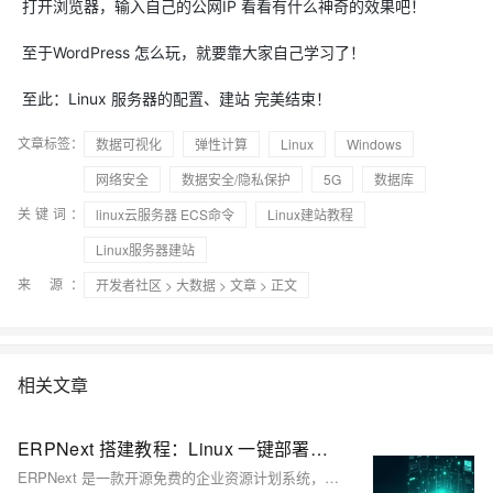
打开浏览器，输入自己的公网IP 看看有什么神奇的效果吧！
至于WordPress 怎么玩，就要靠大家自己学习了！
至此：Linux 服务器的配置、建站 完美结束！
文章标签：
数据可视化
弹性计算
Linux
Windows
网络安全
数据安全/隐私保护
5G
数据库
关键词：
linux云服务器 ECS命令
Linux建站教程
Linux服务器建站
来 源：
开发者社区
>
大数据
>
文章
> 正文
相关文章
ERPNext 搭建教程：Linux 一键部署与维护
ERPNext 是一款开源免费的企业资源计划系统，适用于中小企业信息化管理。基于 Python 和 Frappe 框架开发，支持财务、销售、人力、库存等模块，具备高度可定制性。本文介绍如何通过 Websoft9 在 Linux 下快速部署 ERPNext，并提供环境配置、系统维护等实用建议，适合开发者和企业用户快速上手。