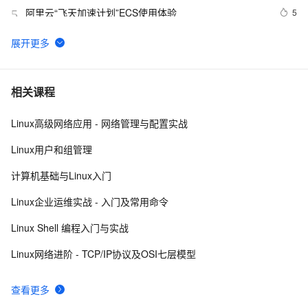
阿里云“飞天加速计划”ECS使用体验
5
5
CentOS-7.2部署DNS域名解析服务器并进行相关配置测
5
6
试
报道称黑客利用微软IIS安全漏洞 入侵大学服务器
1
7
相关课程
Linux高级网络应用 - 网络管理与配置实战
阿里云2核4G配置服务器可选实例及收费价格参考
5
8
Linux用户和组管理
在阿里云ECS上安装流媒体服务器软件Ti Top Streamer
10
9
计算机基础与Linux入门
Android Socket与服务器通信通用Demo
519
10
Linux企业运维实战 - 入门及常用命令
Linux Shell 编程入门与实战
Linux网络进阶 - TCP/IP协议及OSI七层模型
查看更多