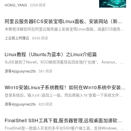
HONG_YANG
2358
阿里云服务器ECS安装宝塔Linux面板、安装网站（新手图文教程）
本教程详解如何在阿里云服务器上安装宝塔Linux面板，涵盖ECS服务器手动安装步骤，包括系统准备、远程连接、安装命令执行、端口开放及LNMP环境部署，手把手引导用户快速搭建网站环境。
上云就上阿狸云
8345
Linux教程（Ubuntu为蓝本）之Linux介绍篇
SuSE嫁到了Novell，SCO继续顶着骂名四处强行“化缘”， Asianux， MandrakeSoft也在五年中首次宣布季度赢利。3月，SGI宣布成功实现了Linux操作系统支持256个Itanium 2处理器。[1-2]
游客4jqguaynwz2fs
381
Win10安装Linux子系统教程！如何在Win10系统中安装Ubuntu！
登录系统后，输入cd /返回上一级，然后再输入“ls”查看一下系统文件目录，看看对不对！
游客4jqguaynwz2fs
820
FinalShell SSH工具下载,服务器管理,远程桌面加速软件,支持Windows,macOS,Linux
FinalShell是一款国人开发的多平台SSH客户端工具，支持Windows、Mac OS X和Linux系统。它提供一体化服务器管理功能，支持shell和sftp同屏显示，命令自动提示，操作便捷。软件还具备加速功能，提升访问服务器速度，适合普通用户和专业人士使用。